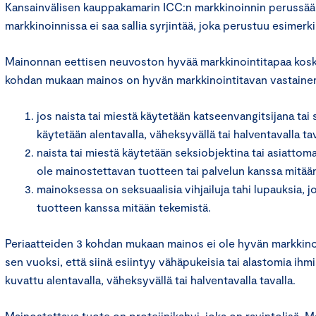
Kansainvälisen kauppakamarin ICC:n markkinoinnin perussää
markkinoinnissa ei saa sallia syrjintää, joka perustuu esimer
Mainonnan eettisen neuvoston hyvää markkinointitapaa kosk
kohdan mukaan mainos on hyvän markkinointitavan vastaine
jos naista tai miestä käytetään katseenvangitsijana tai
käytetään alentavalla, väheksyvällä tai halventavalla tav
naista tai miestä käytetään seksiobjektina tai asiattoma
ole mainostettavan tuotteen tai palvelun kanssa mitään
mainoksessa on seksuaalisia vihjailuja tahi lupauksia, j
tuotteen kanssa mitään tekemistä.
Periaatteiden 3 kohdan mukaan mainos ei ole hyvän markkino
sen vuoksi, että siinä esiintyy vähäpukeisia tai alastomia ihmis
kuvattu alentavalla, väheksyvällä tai halventavalla tavalla.
Mainostettava tuote on proteiinikahvi, joka on ravintolisä. 