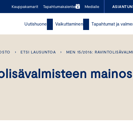
Kauppakamarit
Tapahtumakalenteri
Medialle
ASIANTUN
Uutishuone
Vaikuttaminen
Tapahtumat ja valme
OSTO
›
ETSI LAUSUNTOA
›
MEN 15/2016: RAVINTOLISÄVAL
olisävalmisteen mainos