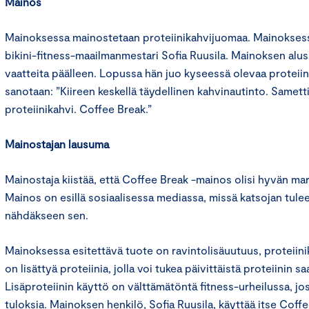
Mainos
Mainoksessa mainostetaan proteiinikahvijuomaa. Mainokses
bikini-fitness-maailmanmestari Sofia Ruusila. Mainoksen alu
vaatteita päälleen. Lopussa hän juo kyseessä olevaa proteii
sanotaan: ”Kiireen keskellä täydellinen kahvinautinto. Same
proteiinikahvi. Coffee Break.”
Mainostajan lausuma
Mainostaja kiistää, että Coffee Break -mainos olisi hyvän ma
Mainos on esillä sosiaalisessa mediassa, missä katsojan tulee 
nähdäkseen sen.
Mainoksessa esitettävä tuote on ravintolisäuutuus, proteiin
on lisättyä proteiinia, jolla voi tukea päivittäistä proteiinin s
Lisäproteiinin käyttö on välttämätöntä fitness-urheilussa, jo
tuloksia. Mainoksen henkilö, Sofia Ruusila, käyttää itse Coff