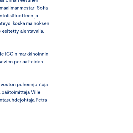
-maailmanmestari Sofia
ntolisätuotteen ja
yhteys, koska mainoksen
 esitetty alentavalla,
ole ICC:n markkinoinnin
kevien periaatteiden
euvoston puheenjohtaja
päätoimittaja Ville
untasuhdejohtaja Petra