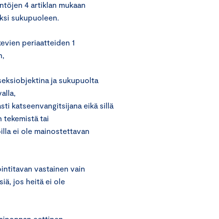
ntöjen 4 artiklan mukaan
kiksi sukupuoleen.
evien periaatteiden 1
n,
 seksiobjektina ja sukupuolta
alla,
sti katseenvangitsijana eikä sillä
 tekemistä tai
oilla ei ole mainostettavan
intitavan vastainen vain
iä, jos heitä ei ole
Mainonnan eettinen