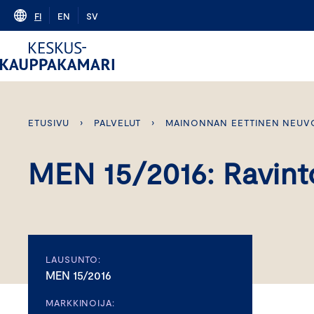
Skip
FI
EN
SV
to
content
ETUSIVU
›
PALVELUT
›
MAINONNAN EETTINEN NEUV
MEN 15/2016: Ravint
LAUSUNTO:
MEN 15/2016
MARKKINOIJA: