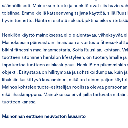
säännöllisesti. Mainoksen tuote ja henkilö ovat siis hyvin v
toisiinsa. Emme kiellä katseenvangitsijana käyttöä, sillä Ru
hyvin tunnettu. Häntä ei esitetä seksiobjektina eikä yritetäkä
Henkilön käyttö mainoksessa ei ole alentavaa, väheksyvää ei
Mainoksessa päinvastoin ilmaistaan arvostusta fitness-kulttu
bikini fitnessin maailmanmestaria, Sofia Ruusilaa, kohtaan. Va
tuotteen sitominen henkilön lifestyleen, on tuoteryhmälle ja t
tapa kertoa tuotteen asiakaslupaus. Henkilö on pikemminki
objekti. Esitystapa on hillitympää ja sofistikoidumpaa, kuin jä
lihaksiin keskittyvä kuvaaminen, mikä on toinen paljon käytet
Mainos kohtelee tuote-esittelijän roolissa olevaa persoonan
eikä lihaskimppuna. Mainoksessa ei vihjailla tai luvata mitään,
tuotteen kanssa.
Mainonnan eettisen neuvoston lausunto