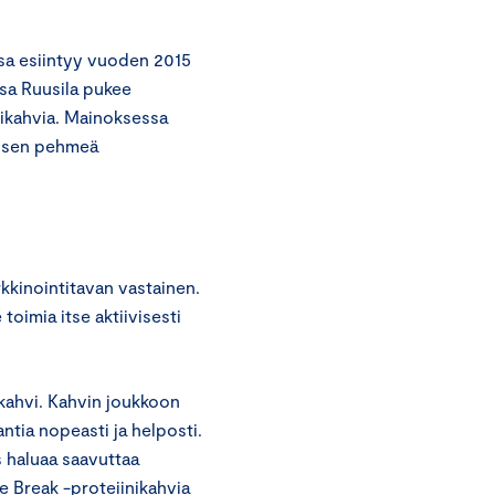
sa esiintyy vuoden 2015
ssa Ruusila pukee
nikahvia. Mainoksessa
ttisen pehmeä
rkkinointitavan vastainen.
toimia itse aktiivisesti
ikahvi. Kahvin joukkoon
aantia nopeasti ja helposti.
s haluaa saavuttaa
ee Break -proteiinikahvia