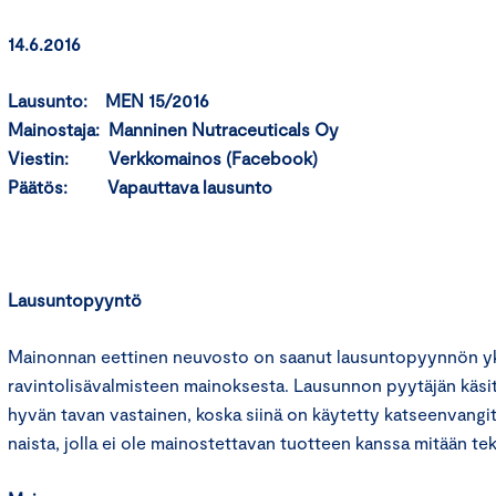
14.6.2016
Lausunto: MEN 15/2016
Mainostaja: Manninen Nutraceuticals Oy
Viestin: Verkkomainos (Facebook)
Päätös: Vapauttava lausunto
Lausuntopyyntö
Mainonnan eettinen neuvosto on saanut lausuntopyynnön yks
ravintolisävalmisteen mainoksesta. Lausunnon pyytäjän käs
hyvän tavan vastainen, koska siinä on käytetty katseenvangi
naista, jolla ei ole mainostettavan tuotteen kanssa mitään te