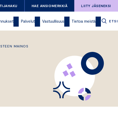
TIJAHAKU
HAE ANSIOMERKKIÄ
LIITY JÄSENEKSI
nnukset
Palvelut
Vastuullisuus
Tietoa meistä
ETSI
MISTEEN MAINOS