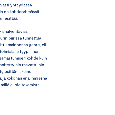
ahvasti yhteydessä
usila on kohderyhmässä
än esittää.
kä halventavaa.
urin piirissä tunnettua
littu mainonnan genre, eli
oimialalle tyypillinen
n samastumisen kohde kuin
nnitettyihin rasvattuihin
ty esittämiskeino.
a ja kokonaisena ihmisenä
 millä ei ole tekemistä