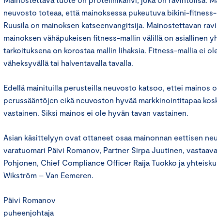
neuvosto toteaa, että mainoksessa pukeutuva bikini-fitness
Ruusila on mainoksen katseenvangitsija. Mainostettavan ravi
mainoksen vähäpukeisen fitness-mallin välillä on asiallinen 
tarkoituksena on korostaa mallin lihaksia. Fitness-mallia ei ole
väheksyvällä tai halventavalla tavalla.
Edellä mainituilla perusteilla neuvosto katsoo, ettei mainos 
perussääntöjen eikä neuvoston hyvää markkinointitapaa kos
vastainen. Siksi mainos ei ole hyvän tavan vastainen.
Asian käsittelyyn ovat ottaneet osaa mainonnan eettisen n
varatuomari Päivi Romanov, Partner Sirpa Juutinen, vastaava 
Pohjonen, Chief Compliance Officer Raija Tuokko ja yhteisk
Wikström – Van Eemeren.
Päivi Romanov
puheenjohtaja