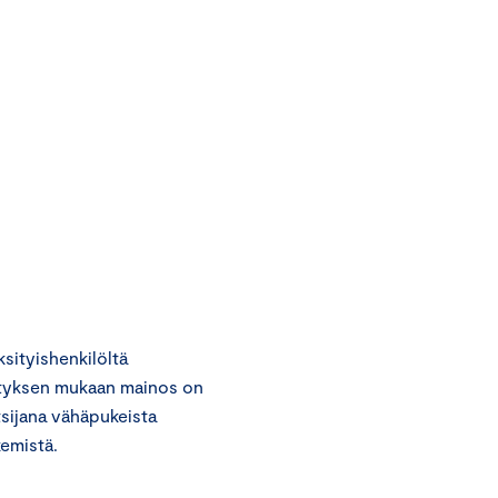
ityishenkilöltä
ityksen mukaan mainos on
tsijana vähäpukeista
kemistä.