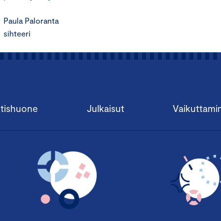
Paula Paloranta
sihteeri
tishuone
Julkaisut
Vaikuttami