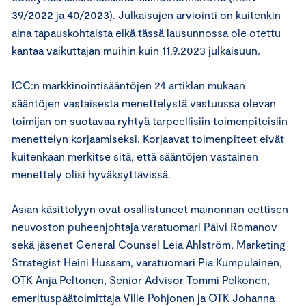
39/2022 ja 40/2023). Julkaisujen arviointi on kuitenkin
aina tapauskohtaista eikä tässä lausunnossa ole otettu
kantaa vaikuttajan muihin kuin 11.9.2023 julkaisuun.
ICC:n markkinointisääntöjen 24 artiklan mukaan
sääntöjen vastaisesta menettelystä vastuussa olevan
toimijan on suotavaa ryhtyä tarpeellisiin toimenpiteisiin
menettelyn korjaamiseksi. Korjaavat toimenpiteet eivät
kuitenkaan merkitse sitä, että sääntöjen vastainen
menettely olisi hyväksyttävissä.
Asian käsittelyyn ovat osallistuneet mainonnan eettisen
neuvoston puheenjohtaja varatuomari Päivi Romanov
sekä jäsenet General Counsel Leia Ahlström, Marketing
Strategist Heini Hussam, varatuomari Pia Kumpulainen,
OTK Anja Peltonen, Senior Advisor Tommi Pelkonen,
emerituspäätoimittaja Ville Pohjonen ja OTK Johanna