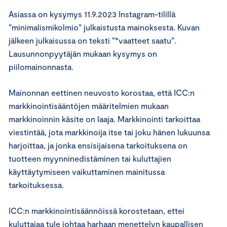
Asiassa on kysymys 11.9.2023 Instagram-tilillä
”minimalismikolmio” julkaistusta mainoksesta. Kuvan
jälkeen julkaisussa on teksti ”*vaatteet saatu”.
Lausunnonpyytäjän mukaan kysymys on
piilomainonnasta.
Mainonnan eettinen neuvosto korostaa, että ICC:n
markkinointisääntöjen määritelmien mukaan
markkinoinnin käsite on laaja. Markkinointi tarkoittaa
viestintää, jota markkinoija itse tai joku hänen lukuunsa
harjoittaa, ja jonka ensisijaisena tarkoituksena on
tuotteen myynninedistäminen tai kuluttajien
käyttäytymiseen vaikuttaminen mainitussa
tarkoituksessa.
ICC:n markkinointisäännöissä korostetaan, ettei
kuluttajaa tule johtaa harhaan menettelyn kaupallisen