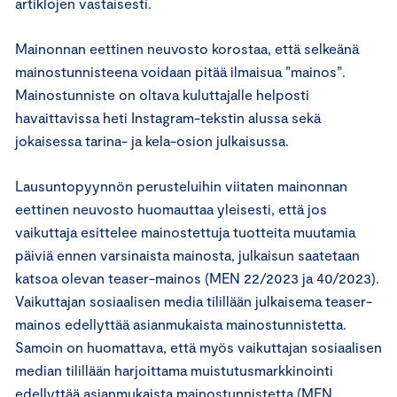
artiklojen vastaisesti.
Mainonnan eettinen neuvosto korostaa, että selkeänä
mainostunnisteena voidaan pitää ilmaisua ”mainos”.
Mainostunniste on oltava kuluttajalle helposti
havaittavissa heti Instagram-tekstin alussa sekä
jokaisessa tarina- ja kela-osion julkaisussa.
Lausuntopyynnön perusteluihin viitaten mainonnan
eettinen neuvosto huomauttaa yleisesti, että jos
vaikuttaja esittelee mainostettuja tuotteita muutamia
päiviä ennen varsinaista mainosta, julkaisun saatetaan
katsoa olevan teaser-mainos (MEN 22/2023 ja 40/2023).
Vaikuttajan sosiaalisen media tilillään julkaisema teaser-
mainos edellyttää asianmukaista mainostunnistetta.
Samoin on huomattava, että myös vaikuttajan sosiaalisen
median tilillään harjoittama muistutusmarkkinointi
edellyttää asianmukaista mainostunnistetta (MEN