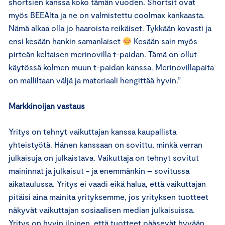
shortsien kanssa koko tämän vuoden. Shortsit ovat
myös BEEAlta ja ne on valmistettu coolmax kankaasta.
Nämä alkaa olla jo haaroista reikäiset. Tykkään kovasti ja
ensi kesään hankin samanlaiset
Kesään sain myös
pirteän keltaisen merinovilla t-paidan. Tämä on ollut
käytössä kolmen muun t-paidan kanssa. Merinovillapaita
on malliltaan väljä ja materiaali hengittää hyvin.”
Markkinoijan vastaus
Yritys on tehnyt vaikuttajan kanssa kaupallista
yhteistyötä. Hänen kanssaan on sovittu, minkä verran
julkaisuja on julkaistava. Vaikuttaja on tehnyt sovitut
maininnat ja julkaisut - ja enemmänkin – sovitussa
aikataulussa. Yritys ei vaadi eikä halua, että vaikuttajan
pitäisi aina mainita yrityksemme, jos yrityksen tuotteet
näkyvät vaikuttajan sosiaalisen median julkaisuissa.
Yritys on hyvin iloinen, että tuotteet pääsevät hyvään