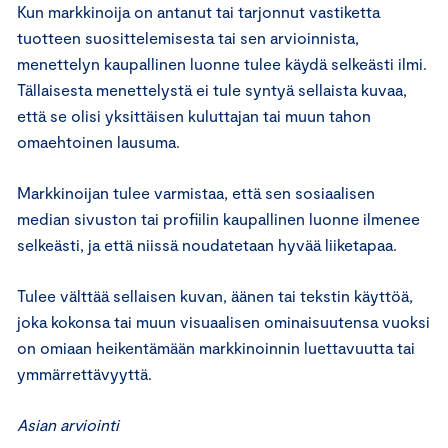
Kun markkinoija on antanut tai tarjonnut vastiketta
tuotteen suosittelemisesta tai sen arvioinnista,
menettelyn kaupallinen luonne tulee käydä selkeästi ilmi.
Tällaisesta menettelystä ei tule syntyä sellaista kuvaa,
että se olisi yksittäisen kuluttajan tai muun tahon
omaehtoinen lausuma.
Markkinoijan tulee varmistaa, että sen sosiaalisen
median sivuston tai profiilin kaupallinen luonne ilmenee
selkeästi, ja että niissä noudatetaan hyvää liiketapaa.
Tulee välttää sellaisen kuvan, äänen tai tekstin käyttöä,
joka kokonsa tai muun visuaalisen ominaisuutensa vuoksi
on omiaan heikentämään markkinoinnin luettavuutta tai
ymmärrettävyyttä.
Asian arviointi