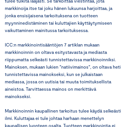
tulee tulkita laajasti. Se tarkoittaa viestintää, jota
markkinoija itse tai joku hänen lukuunsa harjoittaa, ja
jonka ensisijaisena tarkoituksena on tuotteen
myynninedistäminen tai kuluttajien käyttäytymiseen
vaikuttaminen mainitussa tarkoituksessa.
ICC:n markkinointisääntöjen 7 artiklan mukaan
markkinoinnin on oltava esitystavasta ja mediasta
riippumatta selkeästi tunnistettavissa markkinoinniksi.
Mainoksen, mukaan lukien ”natiivimainos”, on oltava heti
tunnistettavissa mainokseksi, kun se julkaistaan
mediassa, jossa on uutisia tai muuta toimituksellista
aineistoa. Tarvittaessa mainos on merkittävä
mainokseksi.
Markkinoinnin kaupallinen tarkoitus tulee käydä selkeästi
ilmi. Kuluttajaa ei tule johtaa harhaan menettelyn
kaupallisen luonteen osalta. Tuotteen markkinointia ei