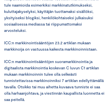
tule naamioida esimerkiksi markkinatutkimukseksi,
kuluttajakyselyksi, käyttäjän tuottamaksi sisällöksi,
yksityiseksi blogiksi, henkilökohtaiseksi julkaisuksi
sosiaalisessa mediassa tai riippumattomaksi
arvosteluksi.
ICC:n markkinointisääntöjen 23.2 artiklan mukaan
markkinoija on vastuussa kaikesta markkinoinnistaan.
ICC:n markkinointisääntöjen suoramarkkinointia ja
digitaalista markkinointia koskevan C luvun C1 artiklan
mukaan markkinoinnin tulee olla selkeästi
tunnistettavissa markkinoinniksi 7 artiklan edellyttämällä
tavalla. Otsikko tai muu aihetta kuvaava tunniste ei saa
olla harhaanjohtava, ja viestinnän kaupallista luonnetta ei
saa peitellä.