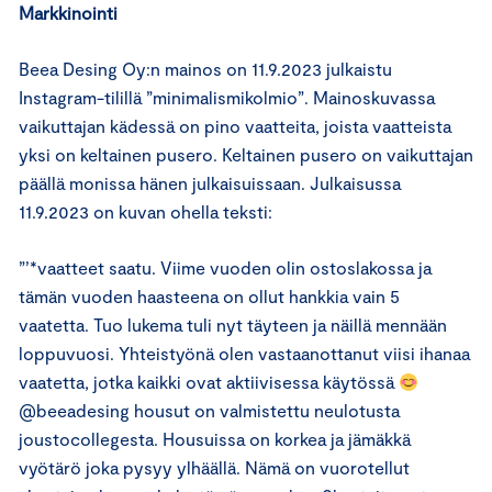
Markkinointi
Beea Desing Oy:n mainos on 11.9.2023 julkaistu
Instagram-tilillä ”minimalismikolmio”. Mainoskuvassa
vaikuttajan kädessä on pino vaatteita, joista vaatteista
yksi on keltainen pusero. Keltainen pusero on vaikuttajan
päällä monissa hänen julkaisuissaan. Julkaisussa
11.9.2023 on kuvan ohella teksti:
”’*vaatteet saatu. Viime vuoden olin ostoslakossa ja
tämän vuoden haasteena on ollut hankkia vain 5
vaatetta. Tuo lukema tuli nyt täyteen ja näillä mennään
loppuvuosi. Yhteistyönä olen vastaanottanut viisi ihanaa
vaatetta, jotka kaikki ovat aktiivisessa käytössä
@beeadesing housut on valmistettu neulotusta
joustocollegesta. Housuissa on korkea ja jämäkkä
vyötärö joka pysyy ylhäällä. Nämä on vuorotellut