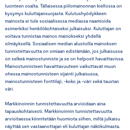
luonteen osalta. Tällaisessa piilomainonnan kiellossa on
kysymys kuluttajansuojasta. Kulutushyödykkeen
mainosta ei tule sosiaalisessa mediassa naamioida
esimerkiksi henkilökohtaiseksi julkaisuksi. Kuluttajan on
voitava tunnistaa mainos mainokseksi yhdellä
silmäyksellä. Sosiaalisen median alustoilla mainoksen
tunnistettavuutta on omiaan edistämään, jos julkaisussa
on selkeä mainostunniste ja se on helposti havaittavissa.
Mainostunnisteen havaittavuuteen vaikuttavat muun
ohessa mainostunnisteen sijainti julkaisussa,
mainostunnisteen fonttilaji, -koko ja -väri sekä taustan
väri.
Markkinoinnin tunnistettavuutta arvioidaan aina
tapauskohtaisesti. Markkinoinnin tunnistettavuutta
arvioitaessa kiinnitetään huomiota siihen, miltä julkaisu
näyttää sen vastaanottajan eli kuluttajan näkökulmasta.