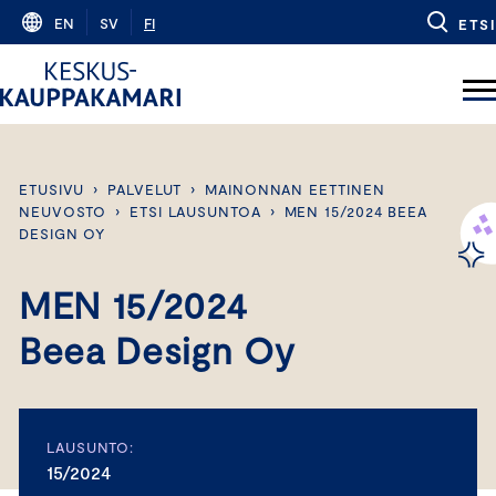
Skip
EN
SV
FI
ETSI
to
content
ETUSIVU
›
PALVELUT
›
MAINONNAN EETTINEN
NEUVOSTO
›
ETSI LAUSUNTOA
›
MEN 15/2024 BEEA
DESIGN OY
MEN 15/2024
Beea Design Oy
LAUSUNTO:
15/2024