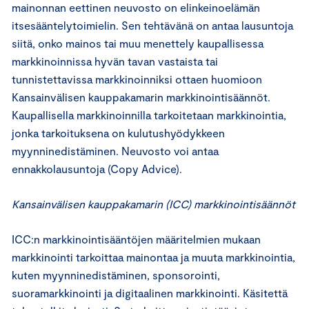
mainonnan eettinen neuvosto on elinkeinoelämän
itsesääntelytoimielin. Sen tehtävänä on antaa lausuntoja
siitä, onko mainos tai muu menettely kaupallisessa
markkinoinnissa hyvän tavan vastaista tai
tunnistettavissa markkinoinniksi ottaen huomioon
Kansainvälisen kauppakamarin markkinointisäännöt.
Kaupallisella markkinoinnilla tarkoitetaan markkinointia,
jonka tarkoituksena on kulutushyödykkeen
myynninedistäminen. Neuvosto voi antaa
ennakkolausuntoja (Copy Advice).
Kansainvälisen kauppakamarin (ICC) markkinointisäännöt
ICC:n markkinointisääntöjen määritelmien mukaan
markkinointi tarkoittaa mainontaa ja muuta markkinointia,
kuten myynninedistäminen, sponsorointi,
suoramarkkinointi ja digitaalinen markkinointi. Käsitettä