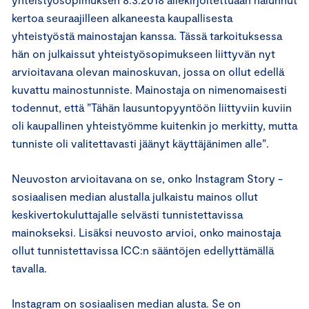
kertoa seuraajilleen alkaneesta kaupallisesta
yhteistyöstä mainostajan kanssa. Tässä tarkoituksessa
hän on julkaissut yhteistyösopimukseen liittyvän nyt
arvioitavana olevan mainoskuvan, jossa on ollut edellä
kuvattu mainostunniste. Mainostaja on nimenomaisesti
todennut, että ”Tähän lausuntopyyntöön liittyviin kuviin
oli kaupallinen yhteistyömme kuitenkin jo merkitty, mutta
tunniste oli valitettavasti jäänyt käyttäjänimen alle”.
Neuvoston arvioitavana on se, onko Instagram Story -
sosiaalisen median alustalla julkaistu mainos ollut
keskivertokuluttajalle selvästi tunnistettavissa
mainokseksi. Lisäksi neuvosto arvioi, onko mainostaja
ollut tunnistettavissa ICC:n sääntöjen edellyttämällä
tavalla.
Instagram on sosiaalisen median alusta. Se on