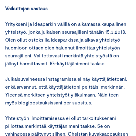
Vaikuttajan vastaus
Yritykseni ja Ideaparkin välillä on alkamassa kaupallinen
yhteistyö, jonka julkaisen seuraajilleni tänään 15.3.2018.
Olen ollut ostoksilla Ideaparkissa ja alkava yhteistyö
huomioon ottaen olen halunnut ilmoittaa yhteistyön
seuraajilleni. Valitettavasti merkintä yhteistyöstä on
jäänyt harmittavasti IG-käyttäjänimeni taakse.
Julkaisuvaiheessa Instagramissa ei näy käyttäjätietoani,
enkä arvannut, että käyttäjätietoni peittäisi merkinnän.
Yleensä merkitsen yhteistyöt yläkulmaan. Näin teen
myös blogipostauksissani per suositus.
Yhteistyön ilmoittamisessa ei ollut tarkoituksenani
piilottaa merkintää käyttäjänimeni taakse. Se on
vahingossa päätynyt siihen. Oheistan kuvakaappauksen