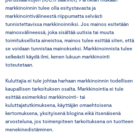
markkinoinnin tulee olla esitystavasta ja
markkinointivälineestä riippumatta selvästi
tunnistettavissa markkinoinniksi. Jos mainos esitetään
mainosvälineessä, joka sisältää uutisia tai muuta
toimituksellista aineistoa, mainos tulee esittää siten, että
se voidaan tunnistaa mainokseksi. Markkinoinnista tulee
selkeästi käydä ilmi, kenen lukuun markkinointi
toteutetaan.
Kuluttajia ei tule johtaa harhaan markkinoinnin todellisen
kaupallisen tarkoituksen osalta. Markkinointia ei tule
esittää esimerkiksi markkinointi- tai
kuluttajatutkimuksena, käyttäjän omaehtoisena
kertomuksena, yksityisenä blogina eikä itsenäisenä
arvosteluna, jos toimenpiteen tarkoituksena on tuotteen
menekinedistäminen.