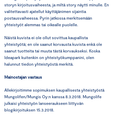
storyn kirjoitusvaiheesta, ja miltä story näytti minulle. En
valitettavasti ajatellut käyttäjänimen sijaintia
postausvaiheessa. Pyrin jatkossa merkitsemään
yhteistyöt alemmas tai oikealle puolelle.
Näistä kuvista ei ole ollut sovittua kaupallista
yhteistyötä; en ole saanut korvausta kuvista enkä ole
saanut tuotteita tai muuta tästä korvaukseksi. Koska
Ideapark kuitenkin on yhteistyökumppanini, olen
halunnut tiedon yhteistyöstä merkitä.
Mainostajan vastaus
Allekirjoitimme sopimuksen kaupallisesta yhteistyöstä
Mungolifen/Mungis Oy:n kanssa 8.3.2018. Mungolife
julkaisi yhteistyön lanseeraukseen liittyvän
blogikirjoituksen 15.3.2018.