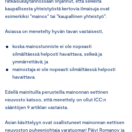
ratkaisukäytännössään linjannut, että selkeitä
kaupallisesta yhteistyöstä kertovia ilmaisuja ovat
esimerkiksi ”mainos” tai ”kaupallinen yhteistyö”.
Asiassa on menetelty hyvän tavan vastaisesti,
koska mainostunniste ei ole nopeasti
silmäiltäessä helposti havaittava, selkeä ja
ymmärrettävä; ja
mainostaja ei ole nopeasti silmäiltäessä helposti
havaittava.
Edellä mainituilla perusteilla mainonnan eettinen
neuvosto katsoo, että menettely on ollut ICC:n
sääntöjen 9 artiklan vastaista.
Asian käsittelyyn ovat osallistuneet mainonnan eettisen
neuvoston puheenjohtaja varatuomari Päivi Romanov ja