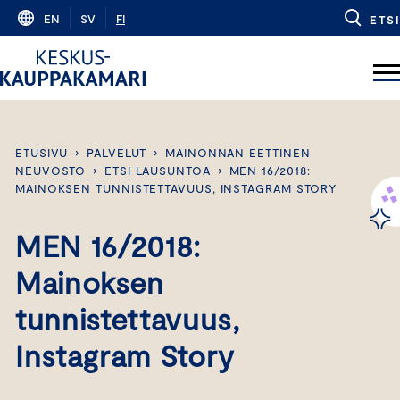
Skip
EN
SV
FI
ETSI
to
content
ETUSIVU
›
PALVELUT
›
MAINONNAN EETTINEN
NEUVOSTO
›
ETSI LAUSUNTOA
›
MEN 16/2018:
MAINOKSEN TUNNISTETTAVUUS, INSTAGRAM STORY
MEN 16/2018:
Mainoksen
tunnistettavuus,
Instagram Story