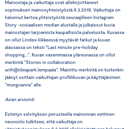
Mainostaja ja vaikuttaja ovat allekirjoittaneet
sopimuksen mainosyhteistyöstä 8.3.2018. Vaikuttaja on
halunnut kertoa yhteistyöstä seuraajilleen Instagram
Story -sosiaalisen median alustalla ja julkaissut kuvia
mainostajan tarjoamista kaupallisista palveluista. Kuvassa
on ollut Lindex-liikkeessä myytävät farkut ja kuvan
alaosassa on teksti ”Last minute pre-holiday
shopping…”. Kuvan vasemmassa yläreunassa on ollut
merkintä ”Stories in collaboration
with@ideapark.lempaala”. Mainittu merkintä on kuitenkin
jäänyt osittain vaikuttajan profiilikuvan ja käyttäjänimen
”mungoanna” alle.
Asian arviointi
Esitetyn selvityksen perusteella mainonnan eettinen
neuvosto tulkitsee, että vaikuttaja on
yhteistyösopimuksen 8.3.2018 allekirjoitettuaan halunnut