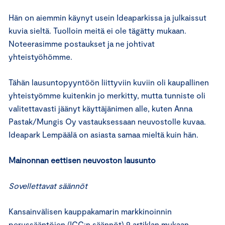
Hän on aiemmin käynyt usein Ideaparkissa ja julkaissut
kuvia sieltä. Tuolloin meitä ei ole tägätty mukaan.
Noteerasimme postaukset ja ne johtivat
yhteistyöhömme.
Tähän lausuntopyyntöön liittyviin kuviin oli kaupallinen
yhteistyömme kuitenkin jo merkitty, mutta tunniste oli
valitettavasti jäänyt käyttäjänimen alle, kuten Anna
Pastak/Mungis Oy vastauksessaan neuvostolle kuvaa.
Ideapark Lempäälä on asiasta samaa mieltä kuin hän.
Mainonnan eettisen neuvoston lausunto
Sovellettavat säännöt
Kansainvälisen kauppakamarin markkinoinnin
perussääntöjen (ICC:n säännöt) 9 artiklan mukaan