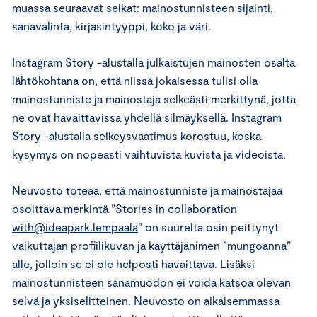
muassa seuraavat seikat: mainostunnisteen sijainti,
sanavalinta, kirjasintyyppi, koko ja väri.
Instagram Story -alustalla julkaistujen mainosten osalta
lähtökohtana on, että niissä jokaisessa tulisi olla
mainostunniste ja mainostaja selkeästi merkittynä, jotta
ne ovat havaittavissa yhdellä silmäyksellä. Instagram
Story -alustalla selkeysvaatimus korostuu, koska
kysymys on nopeasti vaihtuvista kuvista ja videoista.
Neuvosto toteaa, että mainostunniste ja mainostajaa
osoittava merkintä ”Stories in collaboration
with@ideapark.lempaala
” on suurelta osin peittynyt
vaikuttajan profiilikuvan ja käyttäjänimen ”mungoanna”
alle, jolloin se ei ole helposti havaittava. Lisäksi
mainostunnisteen sanamuodon ei voida katsoa olevan
selvä ja yksiselitteinen. Neuvosto on aikaisemmassa