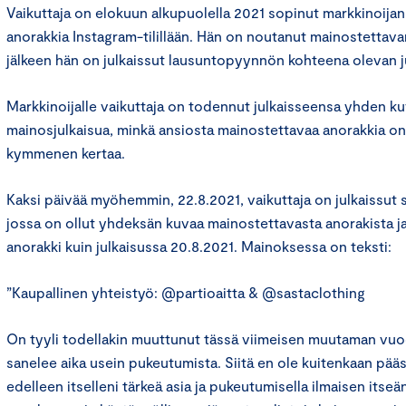
Vaikuttaja on elokuun alkupuolella 2021 sopinut markkinoija
anorakkia Instagram-tilillään. Hän on noutanut mainostettava
jälkeen hän on julkaissut lausuntopyynnön kohteena olevan j
Markkinoijalle vaikuttaja on todennut julkaisseensa yhden k
mainosjulkaisua, minkä ansiosta mainostettavaa anorakkia on
kymmenen kertaa.
Kaksi päivää myöhemmin, 22.8.2021, vaikuttaja on julkaissut 
jossa on ollut yhdeksän kuvaa mainostettavasta anorakista ja
anorakki kuin julkaisussa 20.8.2021. Mainoksessa on teksti:
”Kaupallinen yhteistyö: @partioaitta & @sastaclothing
On tyyli todellakin muuttunut tässä viimeisen muutaman vuod
sanelee aika usein pukeutumista. Siitä en ole kuitenkaan päästä
edelleen itselleni tärkeä asia ja pukeutumisella ilmaisen itseä