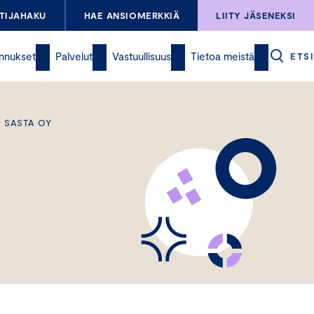
TIJAHAKU
HAE ANSIOMERKKIÄ
LIITY JÄSENEKSI
nnukset
Palvelut
Vastuullisuus
Tietoa meistä
ETSI
A SASTA OY