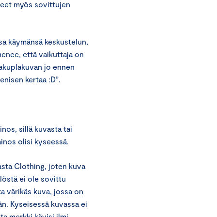
tteet myös sovittujen
ssa käymänsä keskustelun,
menee, että vaikuttaja on
uakuplakuvan jo ennen
enisen kertaa :D”.
nos, sillä kuvasta tai
inos olisi kyseessä.
Sasta Clothing, joten kuva
löstä ei ole sovittu
a värikäs kuva, jossa on
än. Kyseisessä kuvassa ei
ta merkki kävisi ilmi.