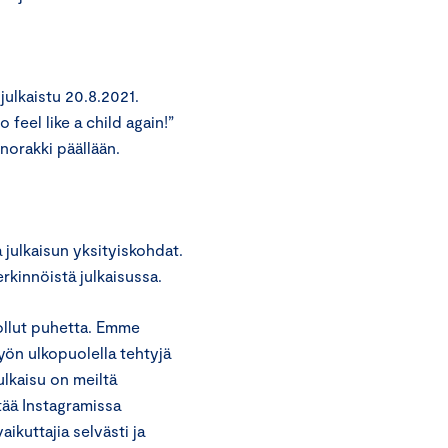
julkaistu 20.8.2021.
feel like a child again!”
norakki päällään.
 julkaisun yksityiskohdat.
rkinnöistä julkaisussa.
 ollut puhetta. Emme
työn ulkopuolella tehtyjä
ulkaisu on meiltä
tää Instagramissa
kuttajia selvästi ja