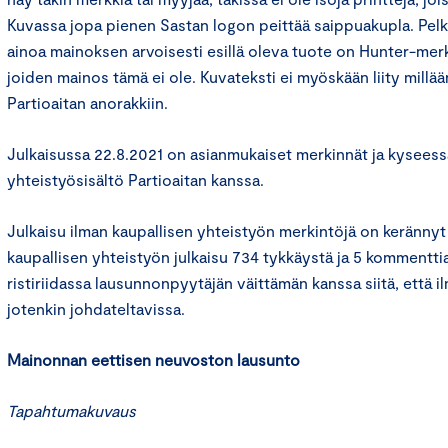
Kuvassa jopa pienen Sastan logon peittää saippuakupla. Pel
ainoa mainoksen arvoisesti esillä oleva tuote on Hunter-mer
joiden mainos tämä ei ole. Kuvateksti ei myöskään liity millään
Partioaitan anorakkiin.
Julkaisussa 22.8.2021 on asianmukaiset merkinnät ja kyseess
yhteistyösisältö Partioaitan kanssa.
Julkaisu ilman kaupallisen yhteistyön merkintöjä on kerännyt
kaupallisen yhteistyön julkaisu 734 tykkäystä ja 5 kommentt
ristiriidassa lausunnonpyytäjän väittämän kanssa siitä, että i
jotenkin johdateltavissa.
Mainonnan eettisen neuvoston lausunto
Tapahtumakuvaus