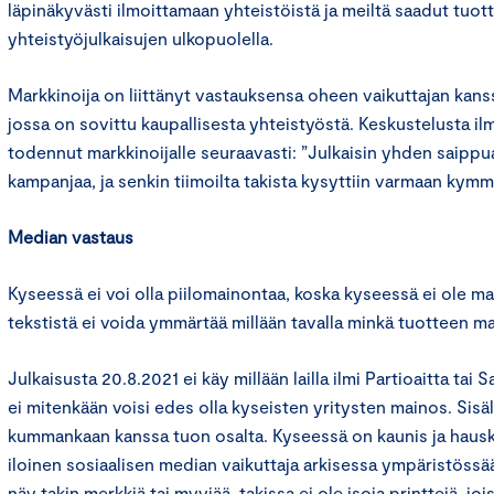
läpinäkyvästi ilmoittamaan yhteistöistä ja meiltä saadut tuo
yhteistyöjulkaisujen ulkopuolella.
Markkinoija on liittänyt vastauksensa oheen vaikuttajan kan
jossa on sovittu kaupallisesta yhteistyöstä. Keskustelusta il
todennut markkinoijalle seuraavasti: ”Julkaisin yhden saipp
kampanjaa, ja senkin tiimoilta takista kysyttiin varmaan kymm
Median vastaus
Kyseessä ei voi olla piilomainontaa, koska kyseessä ei ole mai
tekstistä ei voida ymmärtää millään tavalla minkä tuotteen ma
Julkaisusta 20.8.2021 ei käy millään lailla ilmi Partioaitta tai 
ei mitenkään voisi edes olla kyseisten yritysten mainos. Sisäl
kummankaan kanssa tuon osalta. Kyseessä on kaunis ja hausk
iloinen sosiaalisen median vaikuttaja arkisessa ympäristössä
näy takin merkkiä tai myyjää, takissa ei ole isoja printtejä, jois