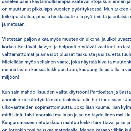
sanelee usein käytännöllisempiä vaatevalintoja kuin ennen ja 
on muuttunut pikkulapsivuosien pyörityksessä. Mun arkeen 
leikkipuistoilua, pihalla hiekkalaatikolla pyörimistä ja erilaisia 
ja metsään.
Vietetään paljon aikaa myös muutenkin ulkona, ja ulkoiluvaat
korkea. Kestävät, kevyet ja helposti pestävät vaatteet on las
välttämättömät ja aina isot plussat taskuista ja siitä, että tuuli 
Mielellään myös sellainen vaate, joka näyttää kivalta muutenkin
mennä lasten kanssa leikkipuistoon, kaupungille asioilla ja v
miljöön!
Kun sain mahdollisuuden valita käyttööni Partioaitan ja Sast
anorakin kierrätetyistä materiaaleista, olin heti innoissani!
ulkovaatteiden sopimattomuutta. Joko liian kuuma, liian kylmä
mitä ikinä. Talvi-anorakki mulla on ja se on täydellinen malli l
Kengurumaiseen etutaskuun mahtuu kaikki tarvittava, ja se jä
on jotenkin tosi hauskaa materiaalia! Menee kasaan vähän ku