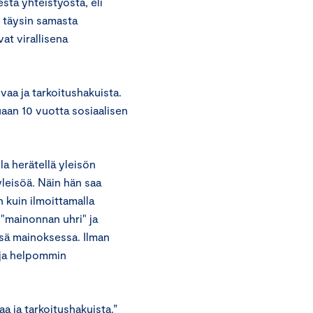
sta yhteistyöstä, eli
e täysin samasta
at virallisena
vaa ja tarkoitushakuista.
tuaan 10 vuotta sosiaalisen
a herätellä yleisön
yleisöä. Näin hän saa
 kuin ilmoittamalla
 "mainonnan uhri" ja
ssä mainoksessa. Ilman
 ja helpommin
a ja tarkoitushakuista.”