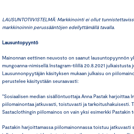
LAUSUNTOTIIVISTELMÄ: Markkinointi ei ollut tunnistettaviss
markkinoinnin perussääntöjen edellyttämällä tavalla.
Lausuntopyyntö
Mainonnan eettinen neuvosto on saanut lausuntopyynnön yks
mungoanna-nimisellä Instagram-tilillä 20.8.2021 julkaistusta j
Lausunnonpyytäjän käsityksen mukaan julkaisu on piilomain
perustelee käsitystään seuraavasti:
”Sosiaalisen median sisällöntuottaja Anna Pastak harjoittaa In
piilomainontaa jatkuvasti, toistuvasti ja tarkoitushakuisesti. 
Sastaclothingin piilomainos on vain yksi esimerkki Pastakin 
Pastakin harjoittamassa piilomainonnassa toistuu jatkuvasti