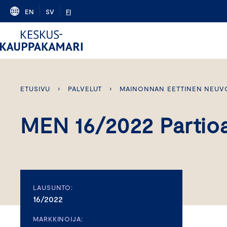
Skip
EN
SV
FI
to
content
ETUSIVU
›
PALVELUT
›
MAINONNAN EETTINEN NEUV
MEN 16/2022 Partioa
LAUSUNTO:
16/2022
MARKKINOIJA: