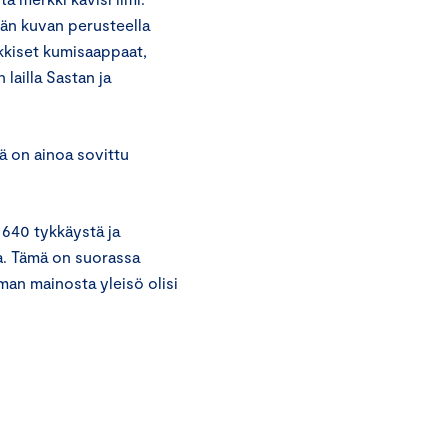
kän kuvan perusteella
kkiset kumisaappaat,
 lailla Sastan ja
ä on ainoa sovittu
 640 tykkäystä ja
ia. Tämä on suorassa
lman mainosta yleisö olisi