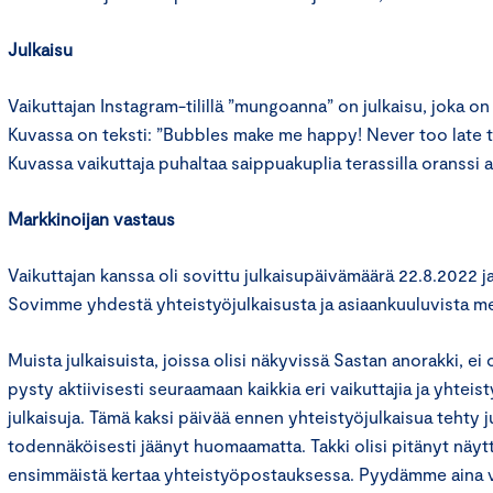
Julkaisu
Vaikuttajan Instagram-tilillä ”mungoanna” on julkaisu, joka on 
Kuvassa on teksti: ”Bubbles make me happy! Never too late to 
Kuvassa vaikuttaja puhaltaa saippuakuplia terassilla oranssi a
Markkinoijan vastaus
Vaikuttajan kanssa oli sovittu julkaisupäivämäärä 22.8.2022 ja
Sovimme yhdestä yhteistyöjulkaisusta ja asiaankuuluvista me
Muista julkaisuista, joissa olisi näkyvissä Sastan anorakki, ei
pysty aktiivisesti seuraamaan kaikkia eri vaikuttajia ja yhteis
julkaisuja. Tämä kaksi päivää ennen yhteistyöjulkaisua tehty j
todennäköisesti jäänyt huomaamatta. Takki olisi pitänyt näyt
ensimmäistä kertaa yhteistyöpostauksessa. Pyydämme aina vai