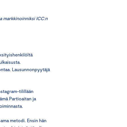
a markkinoinniksi ICC:n
ityishenkilöltä
ulkaisusta.
ontaa. Lausunnonpyytäjä
stagram-tilillään
Tämä Partioaitan ja
toiminnasta.
 sama metodi. Ensin hän