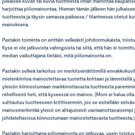
julkaisee kuvan tai kuvia tuotteesta ilman mainintaa kaupallise
harjoittaa piilomainontaa. Hieman tämän jälkeen hän julkaise
tuotteesta ja täysin samassa paikassa / tilanteessa otetut kuv
mainoksena.
Pastakin toiminta on erittäin selkeästi johdonmukaista, toistu
Kyse ei ole jatkuvista vahingoista tai siitä, että hän ei toimit
median vaikuttajana tietäisi, mitä piilomainonta on.
Pastakin selkeä tarkoitus on merkitsemättömillä ennakkokuvill
mielenkiintoa mainostettavaa tuotetta kohtaan ja lämmitellä 
yleisön kiinnostumaan markkinoitavasta tuotteesta paremmin
rehellisesti heti, että kyseessä on mainos. (Moni ei halua olla
suhtautuu tuotteeseen kriittisemmin, jos se esitellään selvä
mainosmerkintää yleisö on alitajuisesti vastaanottavaisempi
johdateltavissa kiinnostumaan mainostettavasta tuotteesta.)
Pastakin harjoittama piilomainonta on jatkuvaa, usein toistuva