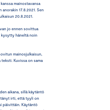
n kanssa mainostavansa
n anorakin 17.8.2021. Sen
ulkaisun 20.8.2021.
uvan jo ennen sovittua
 kysytty häneltä noin
sovitun mainosjulkaisun,
 teksti. Kuvissa on sama
en aikana, sillä käytäntö
nyt irti, että tyyli on
ni päivittäin. Käytäntö