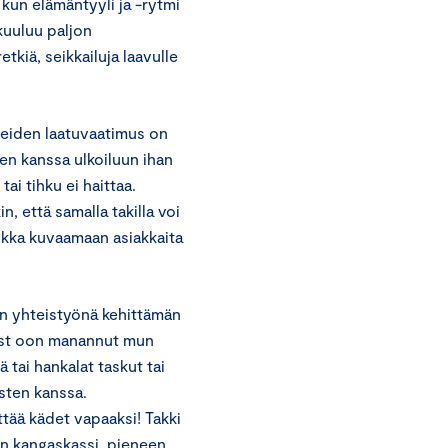
kun elämäntyyli ja -rytmi
kuuluu paljon
retkiä, seikkailuja laavulle
teiden laatuvaatimus on
ten kanssa ulkoiluun ihan
tai tihku ei haittaa.
, että samalla takilla voi
aikka kuvaamaan asiakkaita
an yhteistyönä kehittämän
 Just oon manannut mun
 tai hankalat taskut tai
asten kanssa.
ttää kädet vapaaksi! Takki
in kangaskassi, pieneen