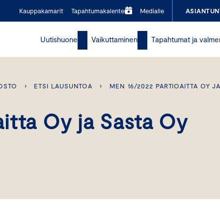
Kauppakamarit
Tapahtumakalenteri
Medialle
ASIANTUN
Uutishuone
Vaikuttaminen
Tapahtumat ja valme
OSTO
›
ETSI LAUSUNTOA
›
MEN 16/2022 PARTIOAITTA OY J
itta Oy ja Sasta Oy