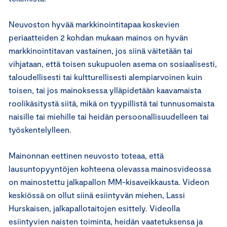
Neuvoston hyvää markkinointitapaa koskevien
periaatteiden 2 kohdan mukaan mainos on hyvän
markkinointitavan vastainen, jos siinä väitetään tai
vihjataan, että toisen sukupuolen asema on sosiaalisesti,
taloudellisesti tai kultturellisesti alempiarvoinen kuin
toisen, tai jos mainoksessa ylläpidetään kaavamaista
roolikäsitystä siitä, mikä on tyypillistä tai tunnusomaista
naisille tai miehille tai heidän persoonallisuudelleen tai
työskentelylleen.
Mainonnan eettinen neuvosto toteaa, että
lausuntopyyntöjen kohteena olevassa mainosvideossa
on mainostettu jalkapallon MM-kisaveikkausta. Videon
keskiössä on ollut siinä esiintyvän miehen, Lassi
Hurskaisen, jalkapallotaitojen esittely. Videolla
esiintyvien naisten toiminta, heidän vaatetuksensa ja