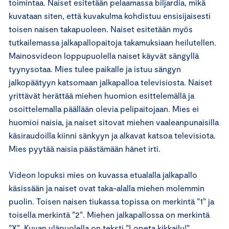
toimintaa. Naiset esitetään pelaamassa biljardia, mikä
kuvataan siten, että kuvakulma kohdistuu ensisijaisesti
toisen naisen takapuoleen. Naiset esitetään myös
tutkailemassa jalkapallopaitoja takamuksiaan heilutellen.
Mainosvideon loppupuolella naiset käyvät sängyllä
tyynysotaa. Mies tulee paikalle ja istuu sängyn
jalkopäätyyn katsomaan jalkapalloa televisiosta. Naiset
yrittävät herättää miehen huomion esittelemällä ja
osoittelemalla päällään olevia pelipaitojaan. Mies ei
huomioi naisia, ja naiset sitovat miehen vaaleanpunaisilla
käsiraudoilla kiinni sänkyyn ja alkavat katsoa televisiota.
Mies pyytää naisia päästämään hänet irti.
Videon lopuksi mies on kuvassa etualalla jalkapallo
käsissään ja naiset ovat taka-alalla miehen molemmin
puolin. Toisen naisen tiukassa topissa on merkintä ”1” ja
toisella merkintä ”2”. Miehen jalkapallossa on merkintä
”X”. Kuvan yläpuolella on teksti ”Lopeta kikkailu!”.