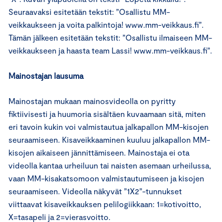
Seuraavaksi esitetään tekstit: ”Osallistu MM-
veikkaukseen ja voita palkintoja! www.mm-veikkaus.fi”.
Tämän jälkeen esitetään tekstit: ”Osallistu ilmaiseen MM-
veikkaukseen ja haasta team Lassi! www.mm-veikkaus.fi”.
Mainostajan lausuma
Mainostajan mukaan mainosvideolla on pyritty
fiktiivisesti ja huumoria sisältäen kuvaamaan sitä, miten
eri tavoin kukin voi valmistautua jalkapallon MM-kisojen
seuraamiseen. Kisaveikkaaminen kuuluu jalkapallon MM-
kisojen aikaiseen jännittämiseen. Mainostaja ei ota
videolla kantaa urheiluun tai naisten asemaan urheilussa,
vaan MM-kisakatsomoon valmistautumiseen ja kisojen
seuraamiseen. Videolla näkyvät ”1X2”-tunnukset
viittaavat kisaveikkauksen pelilogiikkaan: 1=kotivoitto,
X=tasapeli ja 2=vierasvoitto.