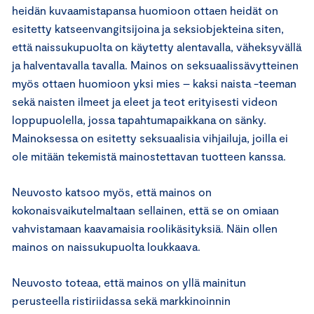
heidän kuvaamistapansa huomioon ottaen heidät on
esitetty katseenvangitsijoina ja seksiobjekteina siten,
että naissukupuolta on käytetty alentavalla, väheksyvällä
ja halventavalla tavalla. Mainos on seksuaalissävytteinen
myös ottaen huomioon yksi mies – kaksi naista -teeman
sekä naisten ilmeet ja eleet ja teot erityisesti videon
loppupuolella, jossa tapahtumapaikkana on sänky.
Mainoksessa on esitetty seksuaalisia vihjailuja, joilla ei
ole mitään tekemistä mainostettavan tuotteen kanssa.
Neuvosto katsoo myös, että mainos on
kokonaisvaikutelmaltaan sellainen, että se on omiaan
vahvistamaan kaavamaisia roolikäsityksiä. Näin ollen
mainos on naissukupuolta loukkaava.
Neuvosto toteaa, että mainos on yllä mainitun
perusteella ristiriidassa sekä markkinoinnin