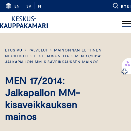
Skip
EN
SV
FI
ETSI
to
content
ETUSIVU
›
PALVELUT
›
MAINONNAN EETTINEN
NEUVOSTO
›
ETSI LAUSUNTOA
›
MEN 17/2014:
JALKAPALLON MM-KISAVEIKKAUKSEN MAINOS
MEN 17/2014:
Jalkapallon MM-
kisaveikkauksen
mainos