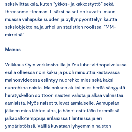
seksiviittauksia, kuten ”ykkös- ja kakkostyttö” sekä
threesome -teeman. Lisäksi naiset on kuvattu muun
muassa vähäpukeisuuden ja pyllynpyörittelyn kautta
seksiobjekteina ja urheilun statistien roolissa, ”MM-
mirreinä”.
Mainos
Veikkaus Oy:n verkkosivuilla ja YouTube-videopalvelussa
esillä olleessa noin kaksi ja puoli minuuttia kestävässä
mainosvideossa esiintyy nuorehko mies sekä kaksi
nuorehkoa naista. Mainoksen aluksi mies herää sängystä
herätyskellon soittoon naisten välistä ja alkaa valmistaa
aamiaista. Myös naiset tulevat aamiaiselle. Aamupalan
jälkeen mies lähtee ulos, ja hänet esitetään tekemässä
jalkapallotemppuja erilaisissa tilanteissa ja eri
ympäristöissä. Välillä kuvataan lyhyemmin naisten