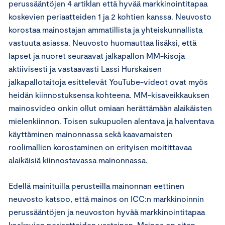
perussääntöjen 4 artiklan että hyvää markkinointitapaa
koskevien periaatteiden 1 ja 2 kohtien kanssa. Neuvosto
korostaa mainostajan ammatillista ja yhteiskunnallista
vastuuta asiassa. Neuvosto huomauttaa lisäksi, että
lapset ja nuoret seuraavat jalkapallon MM-kisoja
aktiivisesti ja vastaavasti Lassi Hurskaisen
jalkapallotaitoja esittelevät YouTube-videot ovat myös
heidän kiinnostuksensa kohteena. MM-kisaveikkauksen
mainosvideo onkin ollut omiaan herättämään alaikäisten
mielenkiinnon. Toisen sukupuolen alentava ja halventava
käyttäminen mainonnassa sekä kaavamaisten
roolimallien korostaminen on erityisen moitittavaa
alaikäisiä kiinnostavassa mainonnassa.
Edellä mainituilla perusteilla mainonnan eettinen
neuvosto katsoo, että mainos on ICC:n markkinoinnin
perussääntöjen ja neuvoston hyvää markkinointitapaa
koskevien periaatteiden vastainen. Mainos on siten