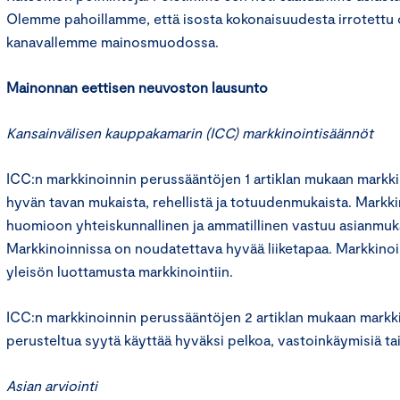
Olemme pahoillamme, että isosta kokonaisuudesta irrotettu 
kanavallemme mainosmuodossa.
Mainonnan eettisen neuvoston lausunto
Kansainvälisen kauppakamarin (ICC) markkinointisäännöt
ICC:n markkinoinnin perussääntöjen 1 artiklan mukaan markkin
hyvän tavan mukaista, rehellistä ja totuudenmukaista. Markk
huomioon yhteiskunnallinen ja ammatillinen vastuu asianmukai
Markkinoinnissa on noudatettava hyvää liiketapaa. Markkinoin
yleisön luottamusta markkinointiin.
ICC:n markkinoinnin perussääntöjen 2 artiklan mukaan markki
perusteltua syytä käyttää hyväksi pelkoa, vastoinkäymisiä ta
Asian arviointi