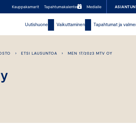
Kauppakamarit
Tapahtumakalenteri
Medialle
ASIANTUN
Uutishuone
Vaikuttaminen
Tapahtumat ja valme
OSTO
›
ETSI LAUSUNTOA
›
MEN 17/2023 MTV OY
Oy