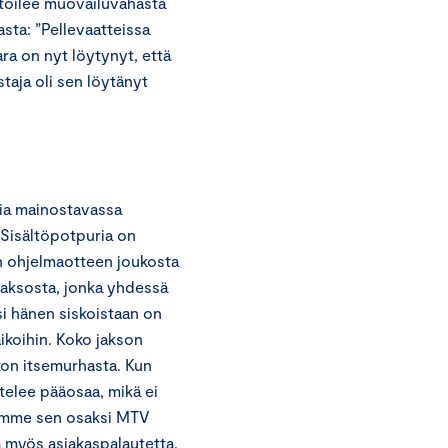
toilee muovailuvahasta
asta: ”Pellevaatteissa
ara on nyt löytynyt, että
astaja oli sen löytänyt
ia mainostavassa
. Sisältöpotpuria on
n ohjelmaotteen joukosta
 jaksosta, jonka yhdessä
si hänen siskoistaan on
ikoihin. Koko jakson
kon itsemurhasta. Kun
telee pääosaa, mikä ei
oimme sen osaksi MTV
 myös asiakaspalautetta.