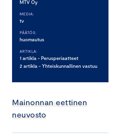
MTV Oy
MEDIA:
tv
PÄÄTÖS:
huomautus
ARTIKLA:
1 artikla - Perusperiaatteet
2 artikla - Yhteiskunnallinen vastuu
Mainonnan eettinen
neuvosto