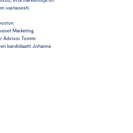
en vastaisesti.
uvoston
äsenet Marketing
or Advisor Tommi
teen kandidaatti Johanna