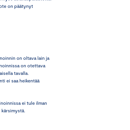
ote on päätynyt
oinnin on oltava lain ja
inoinnissa on otettava
sella tavalla.
ti ei saa heikentää
noinnissa ei tule ilman
i kärsimystä.