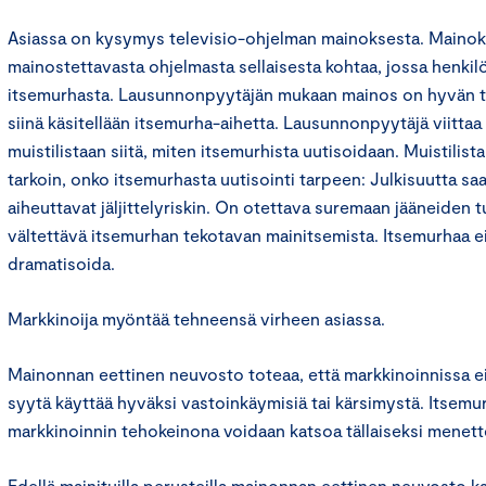
Asiassa on kysymys televisio-ohjelman mainoksesta. Maino
mainostettavasta ohjelmasta sellaisesta kohtaa, jossa henkil
itsemurhasta. Lausunnonpyytäjän mukaan mainos on hyvän t
siinä käsitellään itsemurha-aihetta. Lausunnonpyytäjä viitta
muistilistaan siitä, miten itsemurhista uutisoidaan. Muistilis
tarkoin, onko itsemurhasta uutisointi tarpeen: Julkisuutta s
aiheuttavat jäljittelyriskin. On otettava suremaan jääneiden
vältettävä itsemurhan tekotavan mainitsemista. Itsemurhaa ei
dramatisoida.
Markkinoija myöntää tehneensä virheen asiassa.
Mainonnan eettinen neuvosto toteaa, että markkinoinnissa ei
syytä käyttää hyväksi vastoinkäymisiä tai kärsimystä. Itsemu
markkinoinnin tehokeinona voidaan katsoa tällaiseksi menette
Edellä mainituilla perusteilla mainonnan eettinen neuvosto k