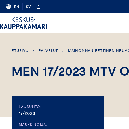
Skip
EN
SV
FI
to
content
ETUSIVU
›
PALVELUT
›
MAINONNAN EETTINEN NEUV
MEN 17/2023 MTV 
LAUSUNTO:
17/2023
MARKKINOIJA: