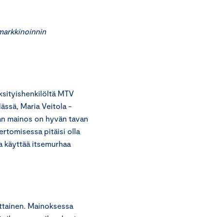
markkinoinnin
sityishenkilöltä MTV
ssä, Maria Veitola -
an mainos on hyvän tavan
rtomisessa pitäisi olla
ta käyttää itsemurhaa
ittainen. Mainoksessa