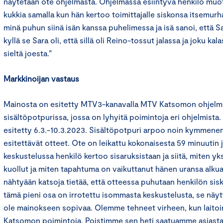
näytetään ote ohjelmasta. Ohjelmassa esiintyvä henkilö muo
kukkia samalla kun hän kertoo toimittajalle siskonsa itsemurh
minä puhun siinä isän kanssa puhelimessa ja isä sanoi, että S
kyllä se Sara oli, että sillä oli Reino-tossut jalassa ja joku kal
sieltä joesta.”
Markkinoijan vastaus
Mainosta on esitetty MTV3-kanavalla MTV Katsomon ohjelm
sisältöpotpurissa, jossa on lyhyitä poimintoja eri ohjelmista
esitetty 6.3.-10.3.2023. Sisältöpotpuri arpoo noin kymmene
esitettävät otteet. Ote on leikattu kokonaisesta 59 minuutin
keskustelussa henkilö kertoo sisaruksistaan ja siitä, miten yk
kuollut ja miten tapahtuma on vaikuttanut hänen uransa alkua
nähtyään katsoja tietää, että otteessa puhutaan henkilön sis
tämä pieni osa on irrotettu isommasta keskustelusta, se näyt
ole mainokseen sopivaa. Olemme tehneet virheen, kun lait
Katsomon poimintoja. Poistimme sen heti saatuamme asiasta