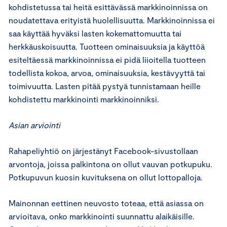
kohdistetussa tai heitä esittävässä markkinoinnissa on
noudatettava erityistä huolellisuutta. Markkinoinnissa ei
saa käyttää hyväksi lasten kokemattomuutta tai
herkkäuskoisuutta. Tuotteen ominaisuuksia ja käyttöä
esiteltäessä markkinoinnissa ei pidä liioitella tuotteen
todellista kokoa, arvoa, ominaisuuksia, kestävyyttä tai
toimivuutta. Lasten pitää pystyä tunnistamaan heille
kohdistettu markkinointi markkinoinniksi.
Asian arviointi
Rahapeliyhtiö on järjestänyt Facebook-sivustollaan
arvontoja, joissa palkintona on ollut vauvan potkupuku.
Potkupuvun kuosin kuvituksena on ollut lottopalloja.
Mainonnan eettinen neuvosto toteaa, että asiassa on
arvioitava, onko markkinointi suunnattu alaikäisille.