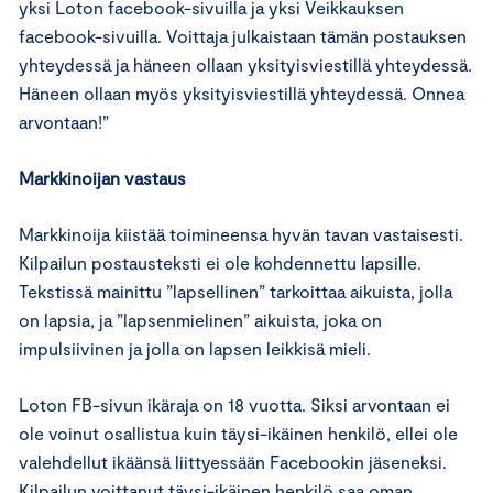
yksi Loton facebook-sivuilla ja yksi Veikkauksen
facebook-sivuilla. Voittaja julkaistaan tämän postauksen
yhteydessä ja häneen ollaan yksityisviestillä yhteydessä.
Häneen ollaan myös yksityisviestillä yhteydessä. Onnea
arvontaan!”
Markkinoijan vastaus
Markkinoija kiistää toimineensa hyvän tavan vastaisesti.
Kilpailun postausteksti ei ole kohdennettu lapsille.
Tekstissä mainittu ”lapsellinen” tarkoittaa aikuista, jolla
on lapsia, ja ”lapsenmielinen” aikuista, joka on
impulsiivinen ja jolla on lapsen leikkisä mieli.
Loton FB-sivun ikäraja on 18 vuotta. Siksi arvontaan ei
ole voinut osallistua kuin täysi-ikäinen henkilö, ellei ole
valehdellut ikäänsä liittyessään Facebookin jäseneksi.
Kilpailun voittanut täysi-ikäinen henkilö saa oman