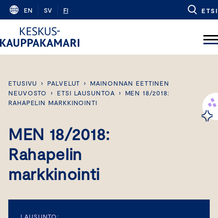
Skip
EN
SV
FI
ETSI
to
content
ETUSIVU
›
PALVELUT
›
MAINONNAN EETTINEN
NEUVOSTO
›
ETSI LAUSUNTOA
›
MEN 18/2018:
RAHAPELIN MARKKINOINTI
MEN 18/2018:
Rahapelin
markkinointi
LAUSUNTO: