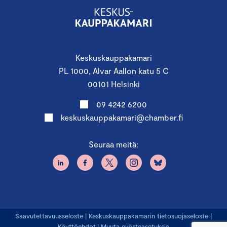
Keskuskauppakamari
PL 1000, Alvar Aallon katu 5 C
00101 Helsinki
09 4242 6200
keskuskauppakamari@chamber.fi
Seuraa meitä:
Saavutettavuusseloste
|
Keskuskauppakamarin tietosuojaseloste
|
Käyttöehdot
|
Muuta evästeasetuksia