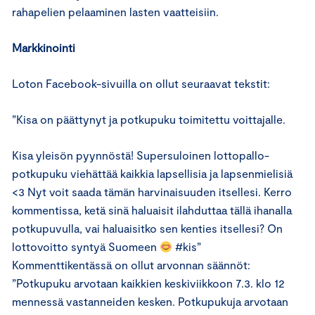
rahapelien pelaaminen lasten vaatteisiin.
Markkinointi
Loton Facebook-sivuilla on ollut seuraavat tekstit:
”Kisa on päättynyt ja potkupuku toimitettu voittajalle.
Kisa yleisön pyynnöstä! Supersuloinen lottopallo-
potkupuku viehättää kaikkia lapsellisia ja lapsenmielisiä
<3 Nyt voit saada tämän harvinaisuuden itsellesi. Kerro
kommentissa, ketä sinä haluaisit ilahduttaa tällä ihanalla
potkupuvulla, vai haluaisitko sen kenties itsellesi? On
lottovoitto syntyä Suomeen
#kis”
Kommenttikentässä on ollut arvonnan säännöt:
”Potkupuku arvotaan kaikkien keskiviikkoon 7.3. klo 12
mennessä vastanneiden kesken. Potkupukuja arvotaan