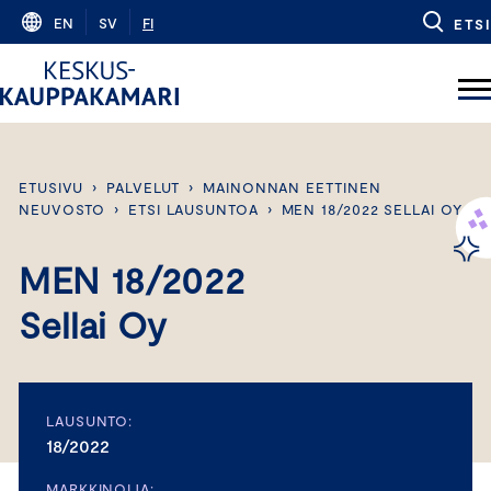
Skip
EN
SV
FI
ETSI
to
content
ETUSIVU
›
PALVELUT
›
MAINONNAN EETTINEN
NEUVOSTO
›
ETSI LAUSUNTOA
›
MEN 18/2022 SELLAI OY
MEN 18/2022
Sellai Oy
LAUSUNTO:
18/2022
MARKKINOIJA: