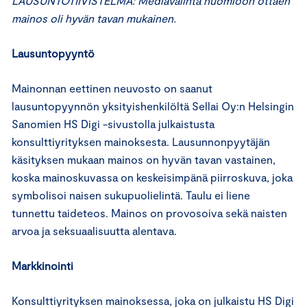
LAUSUNTOTIIVISTELMÄ: Mediavalinta huomioon ottaen
mainos oli hyvän tavan mukainen.
Lausuntopyyntö
Mainonnan eettinen neuvosto on saanut
lausuntopyynnön yksityishenkilöltä Sellai Oy:n Helsingin
Sanomien HS Digi -sivustolla julkaistusta
konsulttiyrityksen mainoksesta. Lausunnonpyytäjän
käsityksen mukaan mainos on hyvän tavan vastainen,
koska mainoskuvassa on keskeisimpänä piirroskuva, joka
symbolisoi naisen sukupuolielintä. Taulu ei liene
tunnettu taideteos. Mainos on provosoiva sekä naisten
arvoa ja seksuaalisuutta alentava.
Markkinointi
Konsulttiyrityksen mainoksessa, joka on julkaistu HS Digi