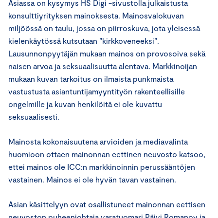
Asiassa on kysymys HS Digi -sivustolla julkaistusta
konsulttiyrityksen mainoksesta. Mainosvalokuvan
miljöössä on taulu, jossa on piirroskuva, jota yleisessä
kielenkäytössä kutsutaan ”kirkkoveneeksi”.
Lausunnonpyytäjän mukaan mainos on provosoiva sekä
naisen arvoa ja seksuaalisuutta alentava. Markkinoijan
mukaan kuvan tarkoitus on ilmaista punkmaista
vastustusta asiantuntijamyyntityön rakenteellisille
ongelmille ja kuvan henkilöitä ei ole kuvattu
seksuaalisesti.
Mainosta kokonaisuutena arvioiden ja mediavalinta
huomioon ottaen mainonnan eettinen neuvosto katsoo,
ettei mainos ole ICC:n markkinoinnin perussääntöjen
vastainen. Mainos ei ole hyvän tavan vastainen.
Asian käsittelyyn ovat osallistuneet mainonnan eettisen
neuvoston puheenjohtaja varatuomari Päivi Romanov ja