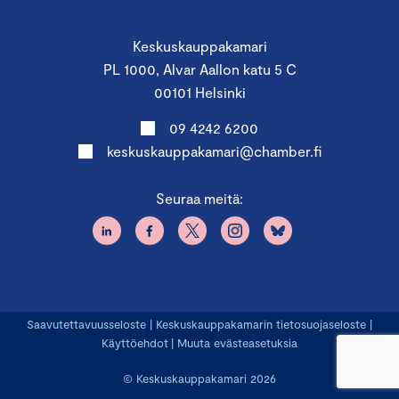
Keskuskauppakamari
PL 1000, Alvar Aallon katu 5 C
00101 Helsinki
09 4242 6200
keskuskauppakamari@chamber.fi
Seuraa meitä:
Saavutettavuusseloste
|
Keskuskauppakamarin tietosuojaseloste
|
Käyttöehdot
|
Muuta evästeasetuksia
© Keskuskauppakamari 2026