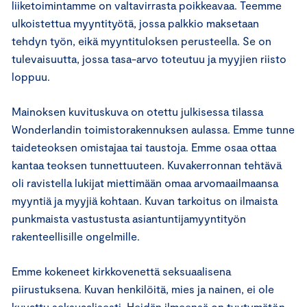
liiketoimintamme on valtavirrasta poikkeavaa. Teemme
ulkoistettua myyntityötä, jossa palkkio maksetaan
tehdyn työn, eikä myyntituloksen perusteella. Se on
tulevaisuutta, jossa tasa-arvo toteutuu ja myyjien riisto
loppuu.
Mainoksen kuvituskuva on otettu julkisessa tilassa
Wonderlandin toimistorakennuksen aulassa. Emme tunne
taideteoksen omistajaa tai taustoja. Emme osaa ottaa
kantaa teoksen tunnettuuteen. Kuvakerronnan tehtävä
oli ravistella lukijat miettimään omaa arvomaailmaansa
myyntiä ja myyjiä kohtaan. Kuvan tarkoitus on ilmaista
punkmaista vastustusta asiantuntijamyyntityön
rakenteellisille ongelmille.
Emme kokeneet kirkkovenettä seksuaalisena
piirustuksena. Kuvan henkilöitä, mies ja nainen, ei ole
kuvattu seksuaalisesti. Heidän ilmeensä on tyytymätön,