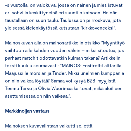
-sivustolla, on valokuva, jossa on nainen ja mies istuvat
eri sohvilla keskittyneinä eri suuntiin katsoen. Heidän
taustallaan on suuri taulu. Taulussa on piirroskuva, jota
yleisessä kielenkäytössä kutsutaan ”kirkkoveneeksi”.
Mainoskuvan alla on mainosartikkelin otsikko ”Myyntityö
vaihtoon alle kahden vuoden välein – miksi sitoutua, jos
parhaat matchit odottavatkin kulman takana? Artikkelin
teksti kuuluu seuraavasti: ”MAINOS: Ensitreffit alttarilla,
Maajussille morsian ja Tinder. Miksi unelmien kumppania
on niin vaikea löytää? Samaa voi kysyä B2B-myyjistä.
Teemu Tervo ja Olivia Wuorimaa kertovat, mikä aloilleen
asettumisessa on niin vaikeaa.”.
Markkinoijan vastaus
Mainoksen kuvavalintaan vaikutti se, että