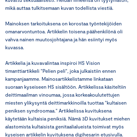
mikä auttaa tulkitsemaan kuvan todellista viestiä.
Mainoksen tarkoituksena on korostaa työntekijöiden
omanarvontuntoa. Artikkelin toisena päähenkilönä oli
vahva nainen muutosjohtajana ja hän esiintyi myös
kuvassa.
Artikkelia ja kuvavalintaa inspiroi HS Vision
timanttiartikkeli "Pelien peli", joka julkaistiin ennen
kampanjaamme. Mainosartikkelistamme linkataan
suoraan kyseiseen HS sisältöön. Artikkelissa käsiteltiin
deittimaailman vinoumaa, jossa korkeakoulutettujen
miesten ylikysyntä deittimarkkinoilla tuottaa "kultaisen
peniksen syndroomaa." Artikkelissa kuvituksena
käytetään kultaisia peniksiä. Nämä 3D kuvitukset miehen
alastomista kultaisista genitaalialueista toimivat myös
kyseisen artikkelin kuvituksena digihesarin etusivulla.