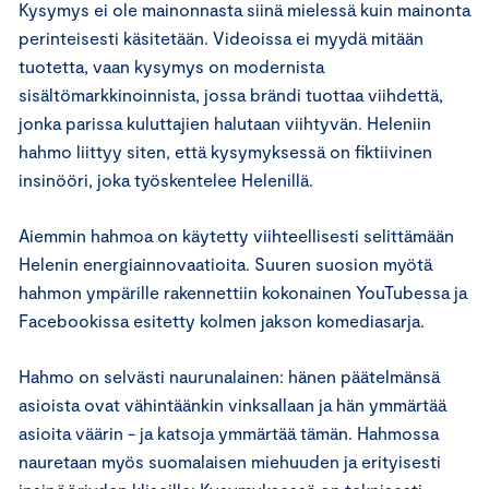
Kysymys ei ole mainonnasta siinä mielessä kuin mainonta
perinteisesti käsitetään. Videoissa ei myydä mitään
tuotetta, vaan kysymys on modernista
sisältömarkkinoinnista, jossa brändi tuottaa viihdettä,
jonka parissa kuluttajien halutaan viihtyvän. Heleniin
hahmo liittyy siten, että kysymyksessä on fiktiivinen
insinööri, joka työskentelee Helenillä.
Aiemmin hahmoa on käytetty viihteellisesti selittämään
Helenin energiainnovaatioita. Suuren suosion myötä
hahmon ympärille rakennettiin kokonainen YouTubessa ja
Facebookissa esitetty kolmen jakson komediasarja.
Hahmo on selvästi naurunalainen: hänen päätelmänsä
asioista ovat vähintäänkin vinksallaan ja hän ymmärtää
asioita väärin - ja katsoja ymmärtää tämän. Hahmossa
nauretaan myös suomalaisen miehuuden ja erityisesti