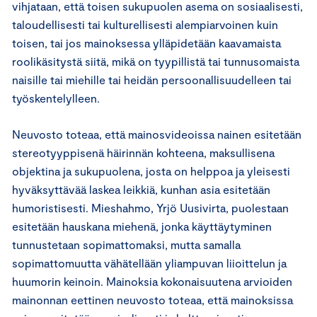
vihjataan, että toisen sukupuolen asema on sosiaalisesti,
taloudellisesti tai kulturellisesti alempiarvoinen kuin
toisen, tai jos mainoksessa ylläpidetään kaavamaista
roolikäsitystä siitä, mikä on tyypillistä tai tunnusomaista
naisille tai miehille tai heidän persoonallisuudelleen tai
työskentelylleen.
Neuvosto toteaa, että mainosvideoissa nainen esitetään
stereotyyppisenä häirinnän kohteena, maksullisena
objektina ja sukupuolena, josta on helppoa ja yleisesti
hyväksyttävää laskea leikkiä, kunhan asia esitetään
humoristisesti. Mieshahmo, Yrjö Uusivirta, puolestaan
esitetään hauskana miehenä, jonka käyttäytyminen
tunnustetaan sopimattomaksi, mutta samalla
sopimattomuutta vähätellään yliampuvan liioittelun ja
huumorin keinoin. Mainoksia kokonaisuutena arvioiden
mainonnan eettinen neuvosto toteaa, että mainoksissa