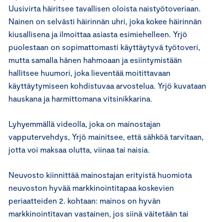
Uusivirta häiritsee tavallisen oloista naistyötoveriaan.
Nainen on selvästi häirinnän uhri, joka kokee häirinnän
kiusallisena ja ilmoittaa asiasta esimiehelleen. Yrjö
puolestaan on sopimattomasti käyttäytyvä työtoveri,
mutta samalla hänen hahmoaan ja esiintymistään
hallitsee huumori, joka lieventää moitittavaan
käyttäytymiseen kohdistuvaa arvostelua. Yrjö kuvataan
hauskana ja harmittomana vitsinikkarina.
Lyhyemmällä videolla, joka on mainostajan
vapputervehdys, Yrjö mainitsee, että sähköä tarvitaan,
jotta voi maksaa olutta, viinaa tai naisia.
Neuvosto kiinnittää mainostajan erityistä huomiota
neuvoston hyvää markkinointitapaa koskevien
periaatteiden 2. kohtaan: mainos on hyvän
markkinointitavan vastainen, jos siinä väitetään tai