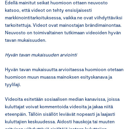
Edellä mainitut seikat huomioon ottaen neuvosto
katsoo, että videot on tehty ensisijaisesti
markkinointitarkoituksessa, vaikka ne ovat viihdyttäviksi
tarkoitettuja. Videot ovat mainostajan brändimainontaa.
Neuvosto on toimivaltainen tutkimaan videoiden hyvän
tavan mukaisuuden.
Hyvän tavan mukaisuuden arviointi
Hyvän tavan mukaisuutta arvioitaessa huomioon otetaan
huomioon muun muassa mainoksen esityskanava ja
tyylilaji.
Videoita esitetään sosiaalisen median kanavissa, joissa
kuluttajat voivat kommentoida videoita ja jakaa niitä
eteenpäin. Tällöin sisällöt leviävät nopeasti ja laajasti
kuluttajien keskuudessa. Aidosti hauskoja tai muuten
erityisen viihdyttäviä sisältöjä jaetaan kuluttajien