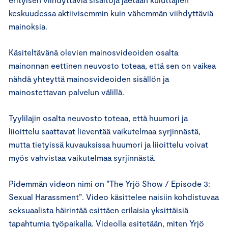
keskuudessa aktiivisemmin kuin vähemmän viihdyttäviä
mainoksia.
Käsiteltävänä olevien mainosvideoiden osalta
mainonnan eettinen neuvosto toteaa, että sen on vaikea
nähdä yhteyttä mainosvideoiden sisällön ja
mainostettavan palvelun välillä.
Tyylilajin osalta neuvosto toteaa, että huumori ja
liioittelu saattavat lieventää vaikutelmaa syrjinnästä,
mutta tietyissä kuvauksissa huumori ja liioittelu voivat
myös vahvistaa vaikutelmaa syrjinnästä.
Pidemmän videon nimi on ”The Yrjö Show / Episode 3:
Sexual Harassment”. Video käsittelee naisiin kohdistuvaa
seksuaalista häirintää esittäen erilaisia yksittäisiä
tapahtumia työpaikalla. Videolla esitetään, miten Yrjö