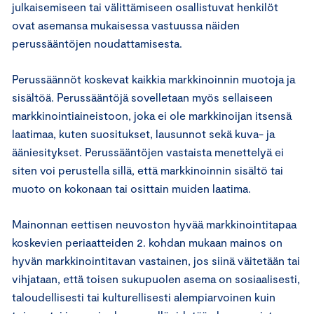
julkaisemiseen tai välittämiseen osallistuvat henkilöt
ovat asemansa mukaisessa vastuussa näiden
perussääntöjen noudattamisesta.
Perussäännöt koskevat kaikkia markkinoinnin muotoja ja
sisältöä. Perussääntöjä sovelletaan myös sellaiseen
markkinointiaineistoon, joka ei ole markkinoijan itsensä
laatimaa, kuten suositukset, lausunnot sekä kuva- ja
ääniesitykset. Perussääntöjen vastaista menettelyä ei
siten voi perustella sillä, että markkinoinnin sisältö tai
muoto on kokonaan tai osittain muiden laatima.
Mainonnan eettisen neuvoston hyvää markkinointitapaa
koskevien periaatteiden 2. kohdan mukaan mainos on
hyvän markkinointitavan vastainen, jos siinä väitetään tai
vihjataan, että toisen sukupuolen asema on sosiaalisesti,
taloudellisesti tai kulturellisesti alempiarvoinen kuin