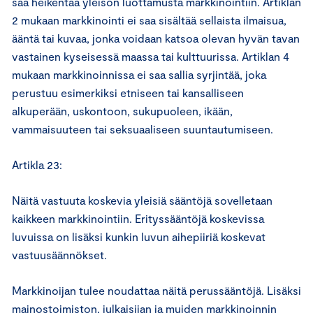
saa heikentää yleisön luottamusta markkinointiin. Artiklan
2 mukaan markkinointi ei saa sisältää sellaista ilmaisua,
ääntä tai kuvaa, jonka voidaan katsoa olevan hyvän tavan
vastainen kyseisessä maassa tai kulttuurissa. Artiklan 4
mukaan markkinoinnissa ei saa sallia syrjintää, joka
perustuu esimerkiksi etniseen tai kansalliseen
alkuperään, uskontoon, sukupuoleen, ikään,
vammaisuuteen tai seksuaaliseen suuntautumiseen.
Artikla 23:
Näitä vastuuta koskevia yleisiä sääntöjä sovelletaan
kaikkeen markkinointiin. Erityssääntöjä koskevissa
luvuissa on lisäksi kunkin luvun aihepiiriä koskevat
vastuusäännökset.
Markkinoijan tulee noudattaa näitä perussääntöjä. Lisäksi
mainostoimiston, julkaisijan ja muiden markkinoinnin