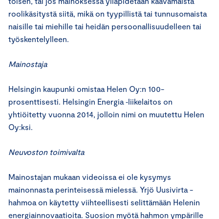
toisen, tai jos mainoksessa ylläpidetään kaavamaista
roolikäsitystä siitä, mikä on tyypillistä tai tunnusomaista
naisille tai miehille tai heidän persoonallisuudelleen tai
työskentelylleen.
Mainostaja
Helsingin kaupunki omistaa Helen Oy:n 100-
prosenttisesti. Helsingin Energia ‑liikelaitos on
yhtiöitetty vuonna 2014, jolloin nimi on muutettu Helen
Oy:ksi.
Neuvoston toimivalta
Mainostajan mukaan videoissa ei ole kysymys
mainonnasta perinteisessä mielessä. Yrjö Uusivirta -
hahmoa on käytetty viihteellisesti selittämään Helenin
energiainnovaatioita. Suosion myötä hahmon ympärille