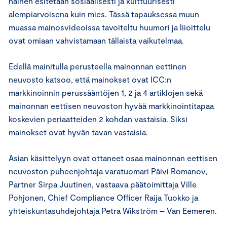
nainen esitetään sosiaalisesti ja kulttuurisesti
alempiarvoisena kuin mies. Tässä tapauksessa muun
muassa mainosvideoissa tavoiteltu huumori ja liioittelu
ovat omiaan vahvistamaan tällaista vaikutelmaa.
Edellä mainitulla perusteella mainonnan eettinen
neuvosto katsoo, että mainokset ovat ICC:n
markkinoinnin perussääntöjen 1, 2 ja 4 artiklojen sekä
mainonnan eettisen neuvoston hyvää markkinointitapaa
koskevien periaatteiden 2 kohdan vastaisia. Siksi
mainokset ovat hyvän tavan vastaisia.
Asian käsittelyyn ovat ottaneet osaa mainonnan eettisen
neuvoston puheenjohtaja varatuomari Päivi Romanov,
Partner Sirpa Juutinen, vastaava päätoimittaja Ville
Pohjonen, Chief Compliance Officer Raija Tuokko ja
yhteiskuntasuhdejohtaja Petra Wikström – Van Eemeren.