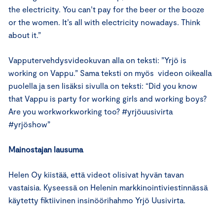
the electricity. You can’t pay for the beer or the booze
or the women. It’s all with electricity nowadays. Think
about it.”
Vapputervehdysvideokuvan alla on teksti: ”Yrjö is
working on Vappu.” Sama teksti on myös videon oikealla
puolella ja sen lisäksi sivulla on teksti: “Did you know
that Vappu is party for working girls and working boys?
Are you workworkworking too? #yrjöuusivirta
#yrjöshow”
Mainostajan lausuma
Helen Oy kiistää, että videot olisivat hyvän tavan
vastaisia. Kyseessä on Helenin markkinointiviestinnässä
käytetty fiktiivinen insinöörihahmo Yrjö Uusivirta.