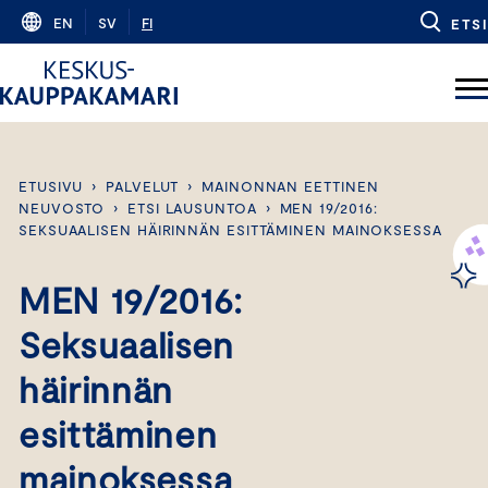
Skip
EN
SV
FI
ETSI
to
content
ETUSIVU
›
PALVELUT
›
MAINONNAN EETTINEN
NEUVOSTO
›
ETSI LAUSUNTOA
›
MEN 19/2016:
SEKSUAALISEN HÄIRINNÄN ESITTÄMINEN MAINOKSESSA
MEN 19/2016:
Seksuaalisen
häirinnän
esittäminen
mainoksessa