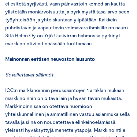
ei esitetä syrjivästi, vaan päinvastoin komedian kautta
ylistetään moniarvoisuutta ja pyrkimystä tasa-arvoiseen
työyhteisöön ja yhteiskuntaan ylipäätään. Kaikkein
puhdistavin ja vapauttavin voimavara ihmisille on nauru.
Sitä Helen Oy on Yrjö Uusivirran hahmossa pyrkinyt
markkinointiviestinnässään tuottamaan.
Mainonnan eettisen neuvoston lausunto
Sovellettavat säännöt
ICC:n markkinoinnin perussääntöjen 1 artiklan mukaan
markkinoinnin on oltava lain ja hyvän tavan mukaista.
Markkinoinnissa on otettava huomioon
yhteiskunnallinen ja ammatillinen vastuu asianmukaisella
tavalla ja siinä on noudatettava elinkeinoelämässä
yleisesti hyväksyttyjä menettelytapoja. Markkinointi ei