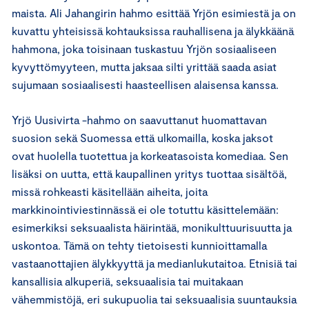
maista. Ali Jahangirin hahmo esittää Yrjön esimiestä ja on
kuvattu yhteisissä kohtauksissa rauhallisena ja älykkäänä
hahmona, joka toisinaan tuskastuu Yrjön sosiaaliseen
kyvyttömyyteen, mutta jaksaa silti yrittää saada asiat
sujumaan sosiaalisesti haasteellisen alaisensa kanssa.
Yrjö Uusivirta -hahmo on saavuttanut huomattavan
suosion sekä Suomessa että ulkomailla, koska jaksot
ovat huolella tuotettua ja korkeatasoista komediaa. Sen
lisäksi on uutta, että kaupallinen yritys tuottaa sisältöä,
missä rohkeasti käsitellään aiheita, joita
markkinointiviestinnässä ei ole totuttu käsittelemään:
esimerkiksi seksuaalista häirintää, monikulttuurisuutta ja
uskontoa. Tämä on tehty tietoisesti kunnioittamalla
vastaanottajien älykkyyttä ja medianlukutaitoa. Etnisiä tai
kansallisia alkuperiä, seksuaalisia tai muitakaan
vähemmistöjä, eri sukupuolia tai seksuaalisia suuntauksia