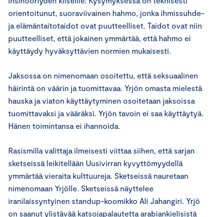
insinööriyden kliseille: Kysymyksessä on teknisesti
orientoitunut, suoraviivainen hahmo, jonka ihmissuhde-
ja elämäntaitotaidot ovat puutteelliset. Taidot ovat niin
puutteelliset, että jokainen ymmärtää, että hahmo ei
käyttäydy hyväksyttävien normien mukaisesti.
Jaksossa on nimenomaan osoitettu, että seksuaalinen
häirintä on väärin ja tuomittavaa. Yrjön omasta mielestä
hauska ja viaton käyttäytyminen osoitetaan jaksoissa
tuomittavaksi ja vääräksi. Yrjön tavoin ei saa käyttäytyä.
Hänen toimintansa ei ihannoida.
Rasismilla valittaja ilmeisesti viittaa siihen, että sarjan
sketseissä leikitellään Uusivirran kyvyttömyydellä
ymmärtää vieraita kulttuureja. Sketseissä nauretaan
nimenomaan Yrjölle. Sketseissä näyttelee
iranilaissyntyinen standup-koomikko Ali Jahangiri. Yrjö
on saanut ylistävää katsojapalautetta arabiankielisistä