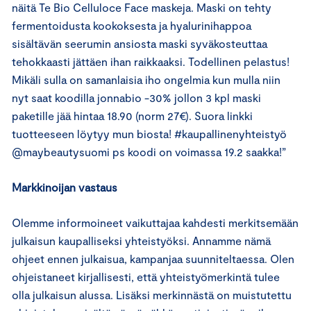
näitä Te Bio Celluloce Face maskeja. Maski on tehty
fermentoidusta kookoksesta ja hyalurinihappoa
sisältävän seerumin ansiosta maski syväkosteuttaa
tehokkaasti jättäen ihan raikkaaksi. Todellinen pelastus!
Mikäli sulla on samanlaisia iho ongelmia kun mulla niin
nyt saat koodilla jonnabio -30% jollon 3 kpl maski
paketille jää hintaa 18.90 (norm 27€). Suora linkki
tuotteeseen löytyy mun biosta! #kaupallinenyhteistyö
@maybeautysuomi ps koodi on voimassa 19.2 saakka!”
Markkinoijan vastaus
Olemme informoineet vaikuttajaa kahdesti merkitsemään
julkaisun kaupalliseksi yhteistyöksi. Annamme nämä
ohjeet ennen julkaisua, kampanjaa suunniteltaessa. Olen
ohjeistaneet kirjallisesti, että yhteistyömerkintä tulee
olla julkaisun alussa. Lisäksi merkinnästä on muistutettu