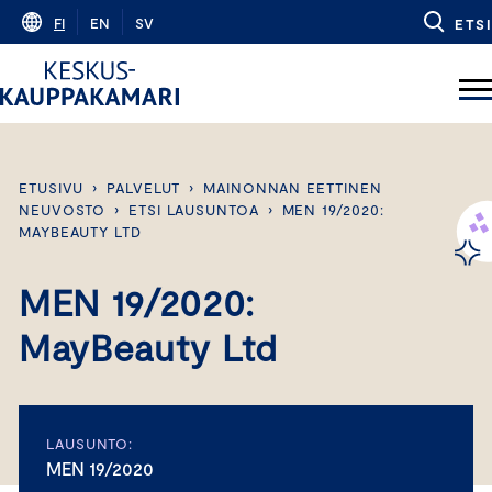
Skip
FI
EN
SV
ETSI
to
content
ETUSIVU
›
PALVELUT
›
MAINONNAN EETTINEN
NEUVOSTO
›
ETSI LAUSUNTOA
›
MEN 19/2020:
MAYBEAUTY LTD
MEN 19/2020:
MayBeauty Ltd
LAUSUNTO:
MEN 19/2020