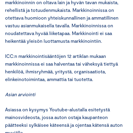
markkinoinnin on oltava lain ja hyvän tavan mukaista,
rehellistä ja totuudenmukaista. Markkinoinnissa on
otettava huomioon yhteiskunnallinen ja ammatillinen
vastuu asianmukaisella tavalla. Markkinoinnissa on
noudatettava hyvää liiketapaa. Markkinointi ei saa
heikentää yleisön luottamusta markkinointiin.
ICC:n markkinointisääntöjen 12 artiklan mukaan
markkinoinnissa ei saa halventaa tai väheksyä tiettyä
henkilöä, ihmisryhmää, yritystä, organisaatiota,
elinkeinotoimintaa, ammattia tai tuotetta.
Asian arviointi
Asiassa on kysymys Youtube-alustalla esitetystä
mainosvideosta, jossa auton ostaja kaupanteon
päätteeksi sylkäisee käteensä ja ojentaa kätensä auton
myyjälle.