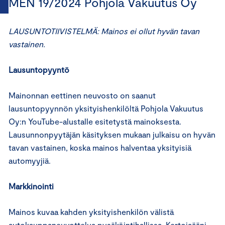
MEN 19/2024 Pohjola Vakuutus Oy
LAUSUNTOTIIVISTELMÄ: Mainos ei ollut hyvän tavan
vastainen.
Lausuntopyyntö
Mainonnan eettinen neuvosto on saanut
lausuntopyynnön yksityishenkilöltä Pohjola Vakuutus
Oy:n YouTube-alustalle esitetystä mainoksesta.
Lausunnonpyytäjän käsityksen mukaan julkaisu on hyvän
tavan vastainen, koska mainos halventaa yksityisiä
automyyjiä.
Markkinointi
Mainos kuvaa kahden yksityishenkilön välistä
autokauppaneuvottelua pysäköintihallissa. Kertojaääni