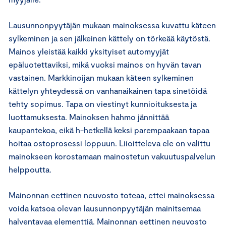
Lausunnonpyytäjän mukaan mainoksessa kuvattu käteen
sylkeminen ja sen jälkeinen kättely on törkeää käytöstä.
Mainos yleistää kaikki yksityiset automyyjät
epäluotettaviksi, mikä vuoksi mainos on hyvän tavan
vastainen. Markkinoijan mukaan käteen sylkeminen
kättelyn yhteydessä on vanhanaikainen tapa sinetöidä
tehty sopimus. Tapa on viestinyt kunnioituksesta ja
luottamuksesta. Mainoksen hahmo jännittää
kaupantekoa, eikä h-hetkellä keksi parempaakaan tapaa
hoitaa ostoprosessi loppuun. Liioitteleva ele on valittu
mainokseen korostamaan mainostetun vakuutuspalvelun
helppoutta.
Mainonnan eettinen neuvosto toteaa, ettei mainoksessa
voida katsoa olevan lausunnonpyytäjän mainitsemaa
halventavaa elementtiä. Mainonnan eettinen neuvosto