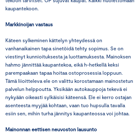
tekoon tarvitset. OP sujuvat kaupat. Kaikki huolettomaan
kaupantekoon.
Markkinoijan vastaus
Käteen sylkeminen kättelyn yhteydessä on
vanhanaikainen tapa sinetöidä tehty sopimus. Se on
viestinyt kunnioituksesta ja luottamuksesta. Mainoksen
hahmo jännittää kaupantekoa, eikä h-hetkellä keksi
parempaakaan tapaa hoitaa ostoprosessia loppuun.
Tämä liioitteleva ele on valittu korostamaan mainostetun
palvelun helppoutta. Yksikään autokauppoja tekevä ei
nykyään oikeasti sylkäisisi käteensä. Ele ei kerro ostajan
asenteesta myyjää kohtaan, vaan tuo hupsulla tavalla
esiin sen, mihin turha jännitys kaupanteossa voi johtaa.
Mainonnan eettisen neuvoston lausunto