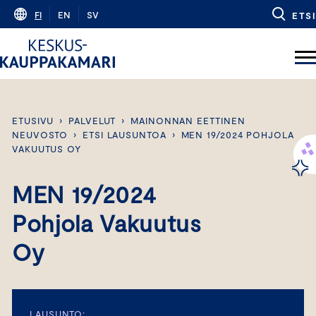
Skip
FI
EN
SV
ETSI
to
content
ETUSIVU
›
PALVELUT
›
MAINONNAN EETTINEN
NEUVOSTO
›
ETSI LAUSUNTOA
›
MEN 19/2024 POHJOLA
VAKUUTUS OY
MEN 19/2024
Pohjola Vakuutus
Oy
LAUSUNTO: