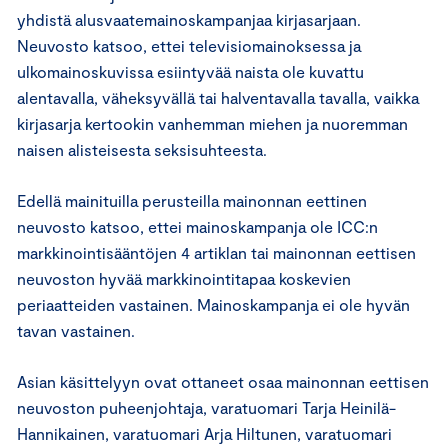
yhdistä alusvaatemainoskampanjaa kirjasarjaan.
Neuvosto katsoo, ettei televisiomainoksessa ja
ulkomainoskuvissa esiintyvää naista ole kuvattu
alentavalla, väheksyvällä tai halventavalla tavalla, vaikka
kirjasarja kertookin vanhemman miehen ja nuoremman
naisen alisteisesta seksisuhteesta.
Edellä mainituilla perusteilla mainonnan eettinen
neuvosto katsoo, ettei mainoskampanja ole ICC:n
markkinointisääntöjen 4 artiklan tai mainonnan eettisen
neuvoston hyvää markkinointitapaa koskevien
periaatteiden vastainen. Mainoskampanja ei ole hyvän
tavan vastainen.
Asian käsittelyyn ovat ottaneet osaa mainonnan eettisen
neuvoston puheenjohtaja, varatuomari Tarja Heinilä-
Hannikainen, varatuomari Arja Hiltunen, varatuomari