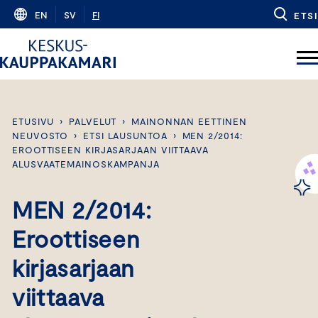
Skip
EN
SV
FI
ETSI
to
content
ETUSIVU
›
PALVELUT
›
MAINONNAN EETTINEN
NEUVOSTO
›
ETSI LAUSUNTOA
›
MEN 2/2014:
EROOTTISEEN KIRJASARJAAN VIITTAAVA
ALUSVAATEMAINOSKAMPANJA
MEN 2/2014:
Eroottiseen
kirjasarjaan
viittaava