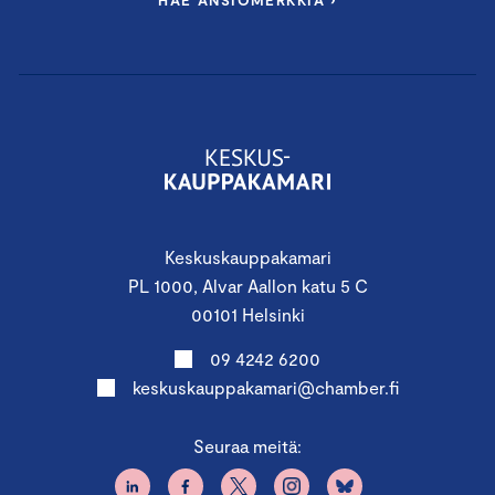
HAE ANSIOMERKKIÄ ›
Keskuskauppakamari
PL 1000, Alvar Aallon katu 5 C
00101 Helsinki
09 4242 6200
keskuskauppakamari@chamber.fi
Seuraa meitä: