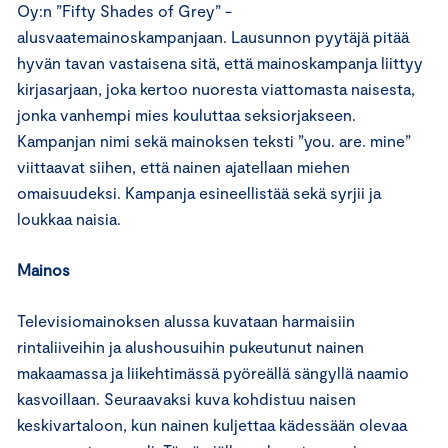
Oy:n ”Fifty Shades of Grey” -
alusvaatemainoskampanjaan. Lausunnon pyytäjä pitää
hyvän tavan vastaisena sitä, että mainoskampanja liittyy
kirjasarjaan, joka kertoo nuoresta viattomasta naisesta,
jonka vanhempi mies kouluttaa seksiorjakseen.
Kampanjan nimi sekä mainoksen teksti ”you. are. mine”
viittaavat siihen, että nainen ajatellaan miehen
omaisuudeksi. Kampanja esineellistää sekä syrjii ja
loukkaa naisia.
Mainos
Televisiomainoksen alussa kuvataan harmaisiin
rintaliiveihin ja alushousuihin pukeutunut nainen
makaamassa ja liikehtimässä pyöreällä sängyllä naamio
kasvoillaan. Seuraavaksi kuva kohdistuu naisen
keskivartaloon, kun nainen kuljettaa kädessään olevaa