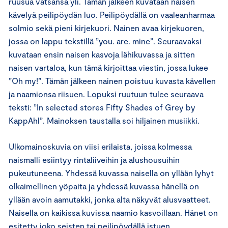
ruusua vatsansa yli. Tämän jälkeen kuvataan naisen
kävelyä peilipöydän luo. Peilipöydällä on vaaleanharmaa
solmio sekä pieni kirjekuori. Nainen avaa kirjekuoren,
jossa on lappu tekstillä ”you. are. mine”. Seuraavaksi
kuvataan ensin naisen kasvoja lähikuvassa ja sitten
naisen vartaloa, kun tämä kirjoittaa viestin, jossa lukee
”Oh my!”. Tämän jälkeen nainen poistuu kuvasta kävellen
ja naamionsa riisuen. Lopuksi ruutuun tulee seuraava
teksti: ”In selected stores Fifty Shades of Grey by
KappAhl”. Mainoksen taustalla soi hiljainen musiikki.
Ulkomainoskuvia on viisi erilaista, joissa kolmessa
naismalli esiintyy rintaliiveihin ja alushousuihin
pukeutuneena. Yhdessä kuvassa naisella on yllään lyhyt
olkaimellinen yöpaita ja yhdessä kuvassa hänellä on
yllään avoin aamutakki, jonka alta näkyvät alusvaatteet.
Naisella on kaikissa kuvissa naamio kasvoillaan. Hänet on
esitetty joko seisten tai peilipöydällä istuen.