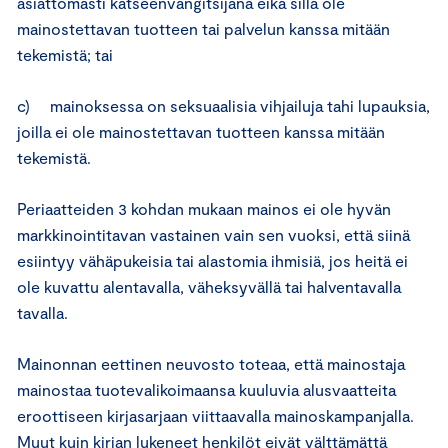
asiattomasti katseenvangitsijana eikä sillä ole
mainostettavan tuotteen tai palvelun kanssa mitään
tekemistä; tai
c) mainoksessa on seksuaalisia vihjailuja tahi lupauksia,
joilla ei ole mainostettavan tuotteen kanssa mitään
tekemistä.
Periaatteiden 3 kohdan mukaan mainos ei ole hyvän
markkinointitavan vastainen vain sen vuoksi, että siinä
esiintyy vähäpukeisia tai alastomia ihmisiä, jos heitä ei
ole kuvattu alentavalla, väheksyvällä tai halventavalla
tavalla.
Mainonnan eettinen neuvosto toteaa, että mainostaja
mainostaa tuotevalikoimaansa kuuluvia alusvaatteita
eroottiseen kirjasarjaan viittaavalla mainoskampanjalla.
Muut kuin kirjan lukeneet henkilöt eivät välttämättä