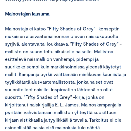
Mainostajan lausuma
Mainostaja ei katso ”Fifty Shades of Grey” -konseptin
mukaisen alusvaatemainonnan olevan naissukupuolta
syrjivä, alentava tai loukkaava. ”Fifty Shades of Grey” -
mallisto on suunniteltu aikuiselle naiselle. Mallistoa
esittelevä naismalli on vanhempi, pidempi ja
suurikokoisempi kuin markkinoinnissa yleensä käytetyt
mallit. Kampanja pyrkii välittämään mielikuvan kauniista ja
tyylikkäästä alusvaatemallistosta, jonka naiset ovat
suunnitelleet naisille. Inspiraation lähteenä on ollut
suosittu ”Fifty Shades of Grey” -kirja, jonka on
kirjoittanut naiskirjailija E. L. James. Mainoskampanjalla
pyritään vahvistamaan malliston yhteyttä suosittuun
kirjaan aistikkaalla ja tyylikkäällä tavalla. Tarkoitus ei ole
esineellistää naisia eikä mainoksia tule nähdä