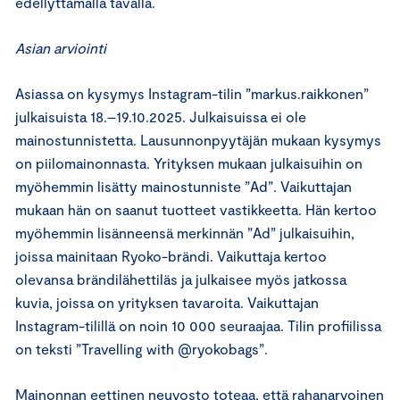
edellyttämällä tavalla.
Asian arviointi
Asiassa on kysymys Instagram-tilin ”markus.raikkonen”
julkaisuista 18.–19.10.2025. Julkaisuissa ei ole
mainostunnistetta. Lausunnonpyytäjän mukaan kysymys
on piilomainonnasta. Yrityksen mukaan julkaisuihin on
myöhemmin lisätty mainostunniste ”Ad”. Vaikuttajan
mukaan hän on saanut tuotteet vastikkeetta. Hän kertoo
myöhemmin lisänneensä merkinnän ”Ad” julkaisuihin,
joissa mainitaan Ryoko-brändi. Vaikuttaja kertoo
olevansa brändilähettiläs ja julkaisee myös jatkossa
kuvia, joissa on yrityksen tavaroita. Vaikuttajan
Instagram-tilillä on noin 10 000 seuraajaa. Tilin profiilissa
on teksti ”Travelling with @ryokobags”.
Mainonnan eettinen neuvosto toteaa, että rahanarvoinen