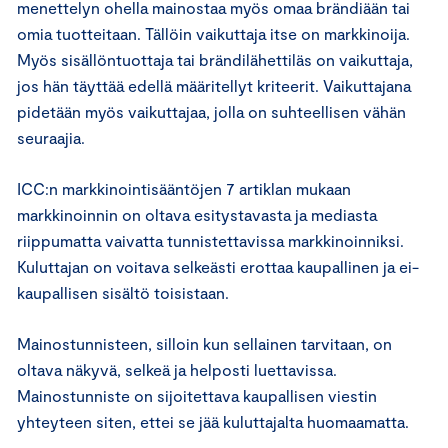
menettelyn ohella mainostaa myös omaa brändiään tai
omia tuotteitaan. Tällöin vaikuttaja itse on markkinoija.
Myös sisällöntuottaja tai brändilähettiläs on vaikuttaja,
jos hän täyttää edellä määritellyt kriteerit. Vaikuttajana
pidetään myös vaikuttajaa, jolla on suhteellisen vähän
seuraajia.
ICC:n markkinointisääntöjen 7 artiklan mukaan
markkinoinnin on oltava esitystavasta ja mediasta
riippumatta vaivatta tunnistettavissa markkinoinniksi.
Kuluttajan on voitava selkeästi erottaa kaupallinen ja ei-
kaupallisen sisältö toisistaan.
Mainostunnisteen, silloin kun sellainen tarvitaan, on
oltava näkyvä, selkeä ja helposti luettavissa.
Mainostunniste on sijoitettava kaupallisen viestin
yhteyteen siten, ettei se jää kuluttajalta huomaamatta.