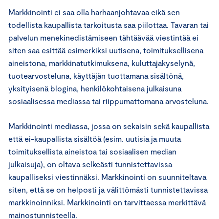
Markkinointi ei saa olla harhaanjohtavaa eikä sen
todellista kaupallista tarkoitusta saa piilottaa. Tavaran tai
palvelun menekinedistämiseen tähtäävää viestintää ei
siten saa esittää esimerkiksi uutisena, toimituksellisena
aineistona, markkinatutkimuksena, kuluttajakyselynä,
tuotearvosteluna, käyttäjän tuottamana sisältönä,
yksityisenä blogina, henkilökohtaisena julkaisuna
sosiaalisessa mediassa tai riippumattomana arvosteluna.
Markkinointi mediassa, jossa on sekaisin sekä kaupallista
että ei-kaupallista sisältöä (esim. uutisia ja muuta
toimituksellista aineistoa tai sosiaalisen median
julkaisuja), on oltava selkeästi tunnistettavissa
kaupalliseksi viestinnäksi. Markkinointi on suunniteltava
siten, että se on helposti ja välittömästi tunnistettavissa
markkinoinniksi. Markkinointi on tarvittaessa merkittävä
mainostunnisteella.