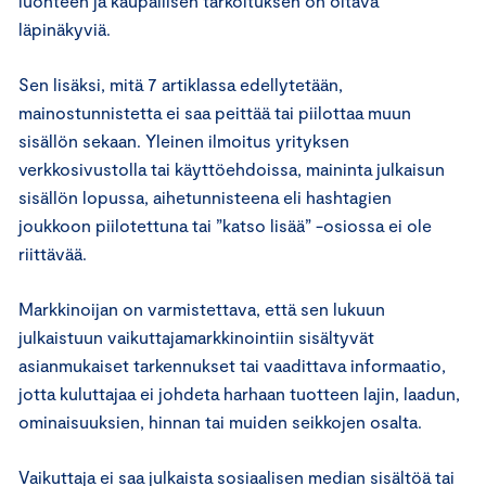
luonteen ja kaupallisen tarkoituksen on oltava
läpinäkyviä.
Sen lisäksi, mitä 7 artiklassa edellytetään,
mainostunnistetta ei saa peittää tai piilottaa muun
sisällön sekaan. Yleinen ilmoitus yrityksen
verkkosivustolla tai käyttöehdoissa, maininta julkaisun
sisällön lopussa, aihetunnisteena eli hashtagien
joukkoon piilotettuna tai ”katso lisää” -osiossa ei ole
riittävää.
Markkinoijan on varmistettava, että sen lukuun
julkaistuun vaikuttajamarkkinointiin sisältyvät
asianmukaiset tarkennukset tai vaadittava informaatio,
jotta kuluttajaa ei johdeta harhaan tuotteen lajin, laadun,
ominaisuuksien, hinnan tai muiden seikkojen osalta.
Vaikuttaja ei saa julkaista sosiaalisen median sisältöä tai