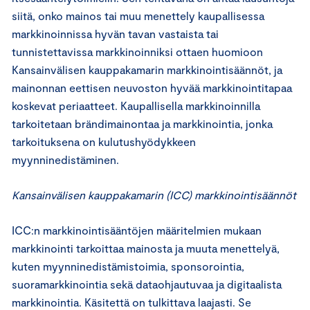
siitä, onko mainos tai muu menettely kaupallisessa
markkinoinnissa hyvän tavan vastaista tai
tunnistettavissa markkinoinniksi ottaen huomioon
Kansainvälisen kauppakamarin markkinointisäännöt, ja
mainonnan eettisen neuvoston hyvää markkinointitapaa
koskevat periaatteet. Kaupallisella markkinoinnilla
tarkoitetaan brändimainontaa ja markkinointia, jonka
tarkoituksena on kulutushyödykkeen
myynninedistäminen.
Kansainvälisen kauppakamarin (ICC) markkinointisäännöt
ICC:n markkinointisääntöjen määritelmien mukaan
markkinointi tarkoittaa mainosta ja muuta menettelyä,
kuten myynninedistämistoimia, sponsorointia,
suoramarkkinointia sekä dataohjautuvaa ja digitaalista
markkinointia. Käsitettä on tulkittava laajasti. Se