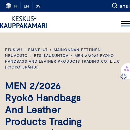
Skip
FI
EN
SV
ETSI
to
content
ETUSIVU
›
PALVELUT
›
MAINONNAN EETTINEN
NEUVOSTO
›
ETSI LAUSUNTOA
›
MEN 2/2026 RYOKŌ
HANDBAGS AND LEATHER PRODUCTS TRADING CO. L.L.C
(RYOKO-BRÄNDI)
MEN 2/2026
Ryokō Handbags
And Leather
Products Trading