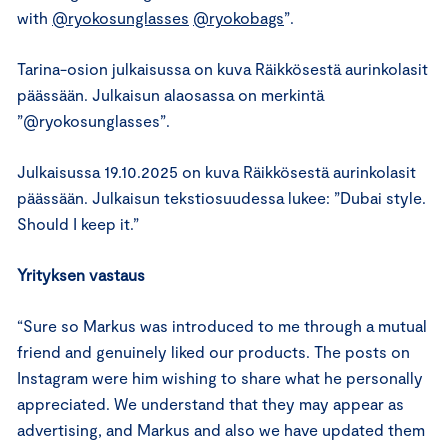
with
@ryokosunglasses
@ryokobags
”.
Tarina-osion julkaisussa on kuva Räikkösestä aurinkolasit
päässään. Julkaisun alaosassa on merkintä
”@ryokosunglasses”.
Julkaisussa 19.10.2025 on kuva Räikkösestä aurinkolasit
päässään. Julkaisun tekstiosuudessa lukee: ”Dubai style.
Should I keep it.”
Yrityksen vastaus
“Sure so Markus was introduced to me through a mutual
friend and genuinely liked our products. The posts on
Instagram were him wishing to share what he personally
appreciated. We understand that they may appear as
advertising, and Markus and also we have updated them