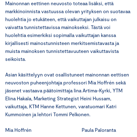
Mainonnan eettinen neuvosto toteaa lisäksi, että
markkinoinnista vastuussa olevan yrityksen on suotavaa
huolehtia jo etukäteen, että vaikuttajan julkaisu on
vaivatta tunnistettavissa mainokseksi. Tästä voi
huolehtia esimerkiksi sopimalla vaikuttajan kanssa
kirjallisesti mainostunnisteen merkitsemistavasta ja
muista mainoksen tunnistettavuuteen vaikuttavista
seikoista.
Asian käsittelyyn ovat osallistuneet mainonnan eettisen
neuvoston puheenjohtaja professori Mia Hoffrén sekä
jäsenet vastaava päätoimittaja Iina Artima-Kyrki, YTM
Elina Hakala, Marketing Strategist Heini Hussam,
vaikuttaja, KTM Hanne Kettunen, varatuomari Katri
Kummoinen ja lehtori Tommi Pelkonen.
Mia Hoffrén Paula Paloranta