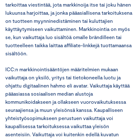
tarkoittaa viestintää, jota markkinoija itse tai joku hänen
lukuunsa harjoittaa, ja jonka pääasiallisena tarkoituksena
on tuotteen myynninedistäminen tai kuluttajien
käyttäytymiseen vaikuttaminen. Markkinointia on myös
se, kun vaikuttaja luo sisältöä omalle brändilleen tai
tuotteelleen taikka laittaa affiliate-linkkejä tuottamaansa
sisältöön.
ICC:n markkinointisääntöjen määritelmien mukaan
vaikuttaja on yksilö, yritys tai tietokoneella luotu ja
ohjattu digitaalinen hahmo eli avatar. Vaikuttaja käyttää
pääasiassa sosiaalisen median alustoja
kommunikoidakseen ja ollakseen vuorovaikutuksessa
seuraajiensa ja muun yleisönsä kanssa. Kaupalliseen
yhteistyösopimukseen perustuen vaikuttaja voi
kaupallisessa tarkoituksessa vaikuttaa yleisön
asenteisiin. Vaikuttaja voi kuitenkin edellä kuvatun