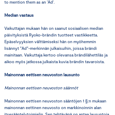
to mention them as an 'Ad'.
Median vastaus
Vaikuttajan mukaan hän on saanut sosiaalisen median
päivityksistä Ryoko-brändin tuotteet vastikkeetta.
Epäselvyyksien välttämiseksi hän on myöhemmin
lisännyt ”Ad”-merkinnän julkaisuihin, joissa brändi
mainitaan. Vaikuttaja kertoo olevansa brändilähettiläs ja
aikoo myös jatkossa julkaista kuvia brändin tavaroista.
Mainonnan eettisen neuvoston lausunto
Mainonnan eettisen neuvoston säännöt
Mainonnan eettisen neuvoston sääntöjen 1 §:n mukaan
mainonnan eettinen neuvosto on markkinoinnin alan
itsesääntelytoimielin. Sen tehtävänä on antaa lausuntoja