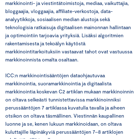
markkinointi- ja viestintätoimistoja, mediaa, vaikuttajia,
bloggaajia, vloggaajia, affiliate-verkostoja, data-
analyytikkoja, sosiaalisen median alustoja sekä
teknologisia ratkaisuja digitaalisen mainonnan hallintaan
ja optimointiin tarjoavia yrityksiä. Lisäksi algoritmien
rakentamisesta ja tekoälyn käytöstä
markkinointitarkoituksiin vastaavat tahot ovat vastuussa
markkinoinnista omalta osaltaan.
ICC:n markkinointisääntöjen dataohjautuvaa
markkinointia, suoramarkkinointia ja digitaalista
markkinointia koskevan C2 artiklan mukaan markkinoinnin
on oltava selkeästi tunnistettavissa markkinoinniksi
perussääntöjen 7 artiklassa kuvatulla tavalla ja aiheen
otsikon on oltava täsmällinen. Viestinnän kaupallinen
luonne ja se, kenen lukuun markkinoidaan, on oltava
kuluttajille läpinäkyviä perussääntöjen 7–8 artiklojen