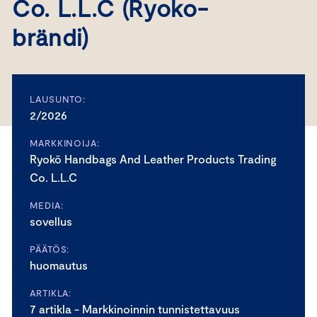
Co. L.L.C (Ryoko-
brändi)
LAUSUNTO:
2/2026
MARKKINOIJA:
Ryokō Handbags And Leather Products Trading
Co. L.L.C
MEDIA:
sovellus
PÄÄTÖS:
huomautus
ARTIKLA:
7 artikla - Markkinoinnin tunnistettavuus