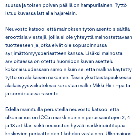
suussa ja toisen polven päällä on hampurilainen. Tyttö
istuu kuvassa lattialla hajareisin.
Neuvosto katsoo, että mainoksen tytön asento sisältää
eroottisia viestejä, joilla ei ole yhteyttä mainostettavaan
tuotteeseen ja jotka eivät ole sopusoinnussa
syrjimättömyysperiaatteen kanssa. Lisäksi mainosta
arvioitaessa on otettu huomioon kuvan asettelu
kokonaisuudessaan samoin kuin se, että mallina käytetty
tyttö on alaikäisen näköinen. Tässä yksittäistapauksessa
alaikäisyysvaikutelmaa korostaa mallin Mikki Hiiri –paita
ja sormi suussa -asento.
Edellä mainituilla perusteilla neuvosto katsoo, että
ulkomainos on ICC:n markkinoinnin perussääntöjen 2, 4
ja 18 artiklan sekä neuvoston hyvää markkinointitapaa
koskevien periaatteiden 1 kohdan vastainen. Ulkomainos