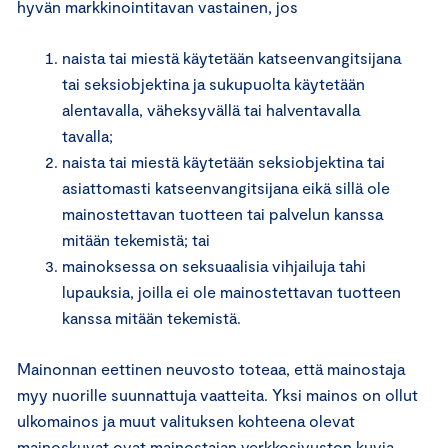
hyvän markkinointitavan vastainen, jos
naista tai miestä käytetään katseenvangitsijana
tai seksiobjektina ja sukupuolta käytetään
alentavalla, väheksyvällä tai halventavalla
tavalla;
naista tai miestä käytetään seksiobjektina tai
asiattomasti katseenvangitsijana eikä sillä ole
mainostettavan tuotteen tai palvelun kanssa
mitään tekemistä; tai
mainoksessa on seksuaalisia vihjailuja tahi
lupauksia, joilla ei ole mainostettavan tuotteen
kanssa mitään tekemistä.
Mainonnan eettinen neuvosto toteaa, että mainostaja
myy nuorille suunnattuja vaatteita. Yksi mainos on ollut
ulkomainos ja muut valituksen kohteena olevat
mainoskuvat ovat mainostajan verkkosivuston kuvia.