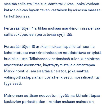
sisältää sellaista ilmaisua, ääntä tai kuvaa, jonka voidaan
katsoa olevan hyvän tavan vastainen kyseisessä maassa
tai kulttuurissa.
Perussääntöjen 4 artiklan mukaan markkinoinnissa ei saa
sallia sukupuoleen perustuvaa syrjintää.
Perussääntöjen 18 artiklan mukaan lapsille tai nuorille
kohdistetussa markkinoinnissa on noudatettava erityistä
huolellisuutta. Tällaisessa viestinnässä tulee kunnioittaa
myönteistä asennetta, käyttäytymistä ja elämäntapaa.
Markkinointi ei saa sisältää aineistoa, joka saattaa
vahingoittaa lapsia tai nuoria henkisesti, moraalisesti tai
fyysisesti.
Mainonnan eettisen neuvoston hyvää markkinointitapaa
koskevien periaatteiden 1 kohdan mukaan mainos on