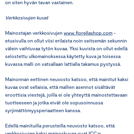
on siten hyvän tavan vastainen.
Verkkosivujen kuvat
Mainostajan verkkosivujen
www.fiorellashop.com
-
etusivulla on ollut viisi erilaista noin seitsemän sekunnin
välein vaihtuvaa tytön kuvaa. Yksi kuvista on ollut edellä
selostettu ulkomainoksessa käytetty kuva ja toisessa
kuvassa malli on vatsallaan lattialla takamus pystyssä.
Mainonnan eettinen neuvosto katsoo, että mainitut kaksi
kuvaa ovat sellaisia, että mallien asennot sisältävät
eroottisia viestejä, joilla ei ole yhteyttä mainostettavaan
tuotteeseen ja jotka eivät ole sopusoinnussa
syrjimättömyysperiaatteen kanssa.
Edellä mainituilla perusteilla neuvosto katsoo, että
verkkosivujen kaksi mainoskuvaa ovat ICC:n