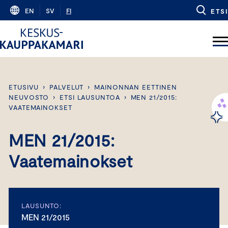
Skip
EN
SV
FI
ETSI
to
content
ETUSIVU
›
PALVELUT
›
MAINONNAN EETTINEN
NEUVOSTO
›
ETSI LAUSUNTOA
›
MEN 21/2015:
VAATEMAINOKSET
MEN 21/2015:
Vaatemainokset
LAUSUNTO:
MEN 21/2015