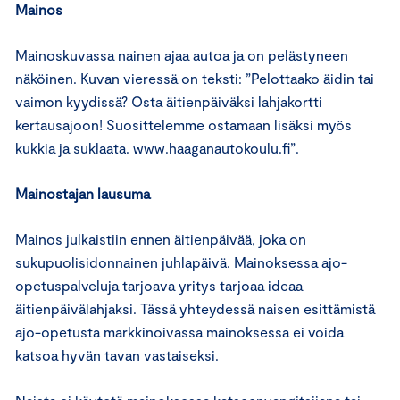
Mainos
Mainoskuvassa nainen ajaa autoa ja on pelästyneen
näköinen. Kuvan vieressä on teksti: ”Pelottaako äidin tai
vaimon kyydissä? Osta äitienpäiväksi lahjakortti
kertausajoon! Suosittelemme ostamaan lisäksi myös
kukkia ja suklaata. www.haaganautokoulu.fi”.
Mainostajan lausuma
Mainos julkaistiin ennen äitienpäivää, joka on
sukupuolisidonnainen juhlapäivä. Mainoksessa ajo-
opetuspalveluja tarjoava yritys tarjoaa ideaa
äitienpäivälahjaksi. Tässä yhteydessä naisen esittämistä
ajo-opetusta markkinoivassa mainoksessa ei voida
katsoa hyvän tavan vastaiseksi.