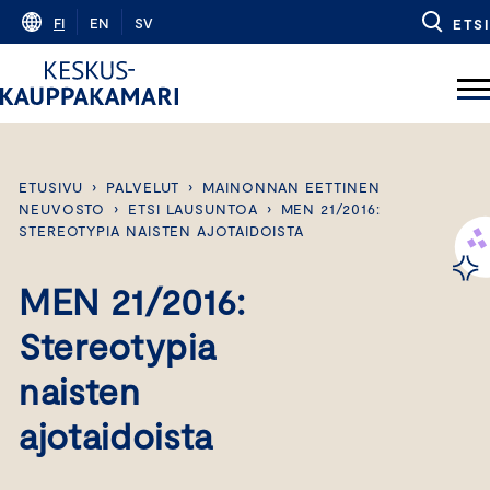
Skip
FI
EN
SV
ETSI
to
content
ETUSIVU
›
PALVELUT
›
MAINONNAN EETTINEN
NEUVOSTO
›
ETSI LAUSUNTOA
›
MEN 21/2016:
STEREOTYPIA NAISTEN AJOTAIDOISTA
MEN 21/2016:
Stereotypia
naisten
ajotaidoista