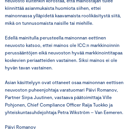
neuvosto kuitenkin korostaa, että mainostajan tulee
kiinnittää asianmukaista huomiota siihen, ettei
mainonnassa ylläpidetä kaavamaista roolikäsitystä siitä,
mikä on tunnusomaista naisille tai miehille.
Edellä mainitulla perusteella mainonnan eettinen
neuvosto katsoo, ettei mainos ole ICC:n markkinoinnin
perussääntöjen eikä neuvoston hyvää markkinointitapaa
koskevien periaatteiden vastainen. Siksi mainos ei ole
hyvän tavan vastainen.
Asian käsittelyyn ovat ottaneet osaa mainonnan eettisen
neuvoston puheenjohtaja varatuomari Päivi Romanov,
Partner Sirpa Juutinen, vastaava päätoimittaja Ville
Pohjonen, Chief Compliance Officer Raija Tuokko ja
yhteiskuntasuhdejohtaja Petra Wikström – Van Eemeren.
Päivi Romanov