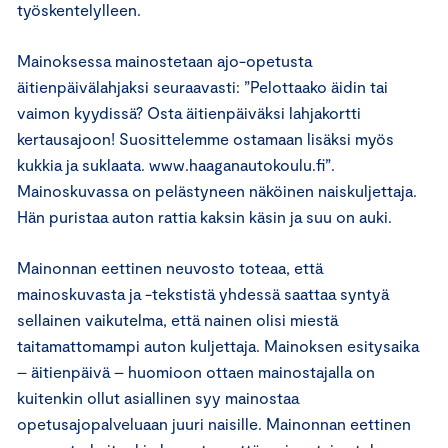
työskentelylleen.
Mainoksessa mainostetaan ajo-opetusta
äitienpäivälahjaksi seuraavasti: ”Pelottaako äidin tai
vaimon kyydissä? Osta äitienpäiväksi lahjakortti
kertausajoon! Suosittelemme ostamaan lisäksi myös
kukkia ja suklaata. www.haaganautokoulu.fi”.
Mainoskuvassa on pelästyneen näköinen naiskuljettaja.
Hän puristaa auton rattia kaksin käsin ja suu on auki.
Mainonnan eettinen neuvosto toteaa, että
mainoskuvasta ja -tekstistä yhdessä saattaa syntyä
sellainen vaikutelma, että nainen olisi miestä
taitamattomampi auton kuljettaja. Mainoksen esitysaika
– äitienpäivä – huomioon ottaen mainostajalla on
kuitenkin ollut asiallinen syy mainostaa
opetusajopalveluaan juuri naisille. Mainonnan eettinen