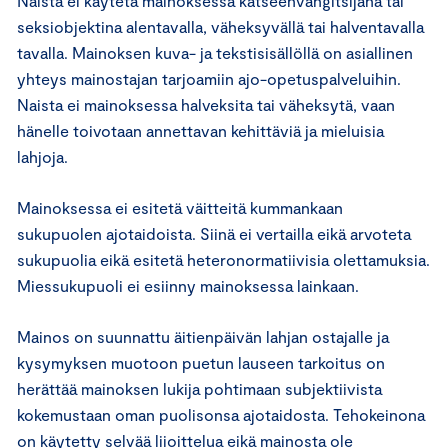
Naista ei käytetä mainoksessa katseenvangitsijana tai
seksiobjektina alentavalla, väheksyvällä tai halventavalla
tavalla. Mainoksen kuva- ja tekstisisällöllä on asiallinen
yhteys mainostajan tarjoamiin ajo-opetuspalveluihin.
Naista ei mainoksessa halveksita tai väheksytä, vaan
hänelle toivotaan annettavan kehittäviä ja mieluisia
lahjoja.
Mainoksessa ei esitetä väitteitä kummankaan
sukupuolen ajotaidoista. Siinä ei vertailla eikä arvoteta
sukupuolia eikä esitetä heteronormatiivisia olettamuksia.
Miessukupuoli ei esiinny mainoksessa lainkaan.
Mainos on suunnattu äitienpäivän lahjan ostajalle ja
kysymyksen muotoon puetun lauseen tarkoitus on
herättää mainoksen lukija pohtimaan subjektiivista
kokemustaan oman puolisonsa ajotaidosta. Tehokeinona
on käytetty selvää liioittelua eikä mainosta ole