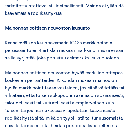
tarkoitettu otettavaksi kirjaimellisesti. Mainos ei ylläpidä
kaavamaisia roolikäsityksiä.
Mainonnan eettisen neuvoston lausunto
Kansainvälisen kauppakamarin ICC:n markkinoinnin
perussääntöjen 4 artiklan mukaan markkinoinnissa ei saa
sallia syrjintää, joka perustuu esimerkiksi sukupuoleen.
Mainonnan eettisen neuvoston hyvää markkinointitapaa
koskevien periaatteiden 2. kohdan mukaan mainos on
hyvän markkinointitavan vastainen, jos siinä väitetään tai
vihjataan, että toisen sukupuolen asema on sosiaalisesti,
taloudellisesti tai kulturellisesti alempiarvoinen kuin
toisen, tai jos mainoksessa ylläpidetään kaavamaista
roolikäsitystä siitä, mikä on tyypillistä tai tunnusomaista
naisille tai miehille tai heidän persoonallisuudelleen tai