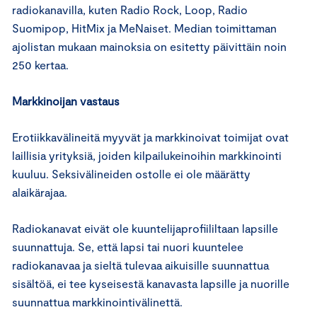
radiokanavilla, kuten Radio Rock, Loop, Radio
Suomipop, HitMix ja MeNaiset. Median toimittaman
ajolistan mukaan mainoksia on esitetty päivittäin noin
250 kertaa.
Markkinoijan vastaus
Erotiikkavälineitä myyvät ja markkinoivat toimijat ovat
laillisia yrityksiä, joiden kilpailukeinoihin markkinointi
kuuluu. Seksivälineiden ostolle ei ole määrätty
alaikärajaa.
Radiokanavat eivät ole kuuntelijaprofiililtaan lapsille
suunnattuja. Se, että lapsi tai nuori kuuntelee
radiokanavaa ja sieltä tulevaa aikuisille suunnattua
sisältöä, ei tee kyseisestä kanavasta lapsille ja nuorille
suunnattua markkinointivälinettä.