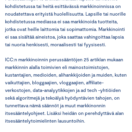
kohdistetussa tai heitä esittävässä markkinoinnissa on
noudatettava erityistä huolellisuutta. Lapsille tai nuorille
kohdistetussa mediassa ei saa markkinoida tuotteita,
jotka ovat heille laittomia tai sopimattomia. Markkinointi
ei saa sisältää aineistoa, joka saattaa vahingoittaa lapsia
tai nuoria henkisesti, moraalisesti tai fyysisesti.
ICC:n markkinoinnin perussääntöjen 25 artiklan mukaan
markkinnin alalla toimivien eli mainostoimistojen,
kustantajien, medioiden, alihankkijoiden ja muiden, kuten
vaikuttajien, bloggaajien, vloggaajien, affiliate-
verkostojen, data-analyytikkojen ja ad tech -yhtiöiden
sekä algoritmejä ja tekoälyä hyödyntävien tahojen, on
tunnettava nämä säännöt ja muut markkinonnin
itsesääntelyohjeet. Lisäksi heidän on perehdyttävä alan
itsesääntelytoimielinten lausuntoihin.