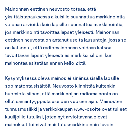
Mainonnan eettinen neuvosto toteaa, että
yksittäistapauksessa aikuisille suunnattua markkinointia
voidaan arvioida kuin lapsille suunnattua markkinointia,
jos markkinointi tavoittaa lapset yleisesti. Mainonnan
eettinen neuvosta on antanut useita lausuntoja, jossa se
on katsonut, että radiomainonnan voidaan katsoa
tavoittavan lapset yleisesti esimerkiksi silloin, kun
mainontaa esitetään ennen kello 21:tä.
Kysymyksessä oleva mainos ei sinänsä sisällä lapsille
sopimatonta sisältöä. Neuvosto kiinnittää kuitenkin
huomiota siihen, että markkinoijan radiomainonta on
ollut samantyyppistä useiden vuosien ajan. Mainosten
tunnusmusiikki ja verkkokaupan www-osoite ovat tulleet
kuulijoille tutuiksi, joten nyt arvioitavana olevat
mainokset toimivat muistutusmarkkinoinnin tavoin.