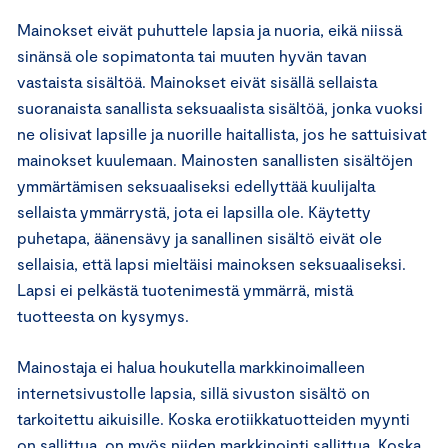
Mainokset eivät puhuttele lapsia ja nuoria, eikä niissä
sinänsä ole sopimatonta tai muuten hyvän tavan
vastaista sisältöä. Mainokset eivät sisällä sellaista
suoranaista sanallista seksuaalista sisältöä, jonka vuoksi
ne olisivat lapsille ja nuorille haitallista, jos he sattuisivat
mainokset kuulemaan. Mainosten sanallisten sisältöjen
ymmärtämisen seksuaaliseksi edellyttää kuulijalta
sellaista ymmärrystä, jota ei lapsilla ole. Käytetty
puhetapa, äänensävy ja sanallinen sisältö eivät ole
sellaisia, että lapsi mieltäisi mainoksen seksuaaliseksi.
Lapsi ei pelkästä tuotenimestä ymmärrä, mistä
tuotteesta on kysymys.
Mainostaja ei halua houkutella markkinoimalleen
internetsivustolle lapsia, sillä sivuston sisältö on
tarkoitettu aikuisille. Koska erotiikkatuotteiden myynti
on sallittua, on myös niiden markkinointi sallittua. Koska