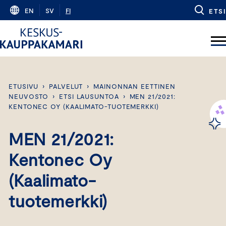
Skip
EN
SV
FI
ETSI
to
content
ETUSIVU
›
PALVELUT
›
MAINONNAN EETTINEN
NEUVOSTO
›
ETSI LAUSUNTOA
›
MEN 21/2021:
KENTONEC OY (KAALIMATO-TUOTEMERKKI)
MEN 21/2021:
Kentonec Oy
(Kaalimato-
tuotemerkki)