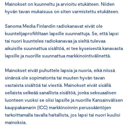
Mainokset on kuunneltu ja arvioitu etukäteen. Niiden
hyvän tavan mukaisuus on siten varmistettu etukäteen.
Sanoma Media Finlandin radiokanavat eivät ole
kuuntelijaprofiililtaan lapsille suunnattuja. Se, että lapsi
tai nuori kuuntelee radiokanavaa ja sieltä tulevaa
aikuisille suunnattua sisältöä, ei tee kyseisestä kanavasta
lapsille ja nuorille suunnattua markkinointivälinettä.
Mainokset eivät puhuttele lapsia ja nuoria, eikä niissä
sinänsä ole sopimatonta tai muuten hyvän tavan
vastaista sisältöä tai viestiä. Mainokset eivät sisällä
sellaista selkeää sanallista sisältöä, jonka seksuaalisen
luonteen vuoksi se olisi lapsille ja nuorille Kansainvälisen
kauppakamarin (ICC) markkinoinnin perussääntöjen
tarkoittamalla tavalla haitallista, jos lapsi tai nuori kuulisi
mainoksia.