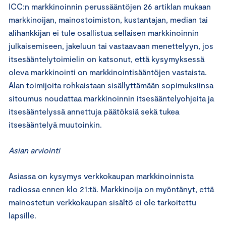
ICC:n markkinoinnin perussääntöjen 26 artiklan mukaan
markkinoijan, mainostoimiston, kustantajan, median tai
alihankkijan ei tule osallistua sellaisen markkinoinnin
julkaisemiseen, jakeluun tai vastaavaan menettelyyn, jos
itsesääntelytoimielin on katsonut, että kysymyksessä
oleva markkinointi on markkinointisääntöjen vastaista.
Alan toimijoita rohkaistaan sisällyttämään sopimuksiinsa
sitoumus noudattaa markkinoinnin itsesääntelyohjeita ja
itsesääntelyssä annettuja päätöksiä sekä tukea
itsesääntelyä muutoinkin.
Asian arviointi
Asiassa on kysymys verkkokaupan markkinoinnista
radiossa ennen klo 21:tä. Markkinoija on myöntänyt, että
mainostetun verkkokaupan sisältö ei ole tarkoitettu
lapsille.