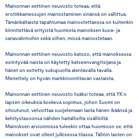
Mainonnan eettinen neuvosto toteaa, että
erotiikkamessujen mainostaminen sinänsä on sallittua.
Tämänkaltaista tapahtumaa mainostettaessa on kuitenkin
kiinnitettävä erityistä huomiota mainoksen kuva- ja
sanavalintoihin sekä siihen, missä mainostetaan.
Mainonnan eettinen neuvosto katsoo, että mainoksessa
esiintyvää naista on käytetty katseenvangitsijana ja
hänet on esitetty sukupuolta alentavalla tavalla.
Menettely on hyvän markkinointitavan vastaista.
Mainonnan eettinen neuvosto lisäksi toteaa, että YK:n
lapsen oikeuksia koskeva sopimus, johon Suomi on
sitoutunut, velvoittaa suojelemaan lasta hänen ikäänsä ja
kehitystasoonsa nähden haitallisilta sisällöiltä.
Mainoksen arvioinnissa tuleekin ottaa huomioon se, että
mainokset ovat olleet julkisessa tilassa. Tällöin lasten on