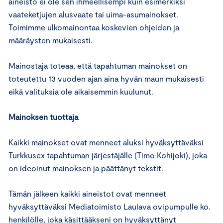
aineisto ei ole sen ihmeellisempi kuin esimerkiksi
vaateketjujen alusvaate tai uima-asumainokset.
Toimimme ulkomainontaa koskevien ohjeiden ja
määräysten mukaisesti.
Mainostaja toteaa, että tapahtuman mainokset on
toteutettu 13 vuoden ajan aina hyvän maun mukaisesti
eikä valituksia ole aikaisemmin kuulunut.
Mainoksen tuottaja
Kaikki mainokset ovat menneet aluksi hyväksyttäväksi
Turkkusex tapahtuman järjestäjälle (Timo Kohijoki), joka
on ideoinut mainoksen ja päättänyt tekstit.
Tämän jälkeen kaikki aineistot ovat menneet
hyväksyttäväksi Mediatoimisto Laulava ovipumpulle ko.
henkilölle, joka käsittääkseni on hyväksyttänyt