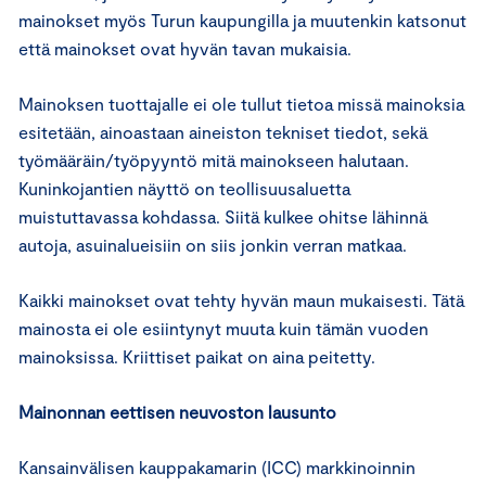
mainokset myös Turun kaupungilla ja muutenkin katsonut
että mainokset ovat hyvän tavan mukaisia.
Mainoksen tuottajalle ei ole tullut tietoa missä mainoksia
esitetään, ainoastaan aineiston tekniset tiedot, sekä
työmääräin/työpyyntö mitä mainokseen halutaan.
Kuninkojantien näyttö on teollisuusaluetta
muistuttavassa kohdassa. Siitä kulkee ohitse lähinnä
autoja, asuinalueisiin on siis jonkin verran matkaa.
Kaikki mainokset ovat tehty hyvän maun mukaisesti. Tätä
mainosta ei ole esiintynyt muuta kuin tämän vuoden
mainoksissa. Kriittiset paikat on aina peitetty.
Mainonnan eettisen neuvoston lausunto
Kansainvälisen kauppakamarin (ICC) markkinoinnin