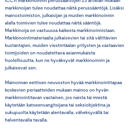
ICC:n markkinoinnin perussääntöjen 23 artiklan mukaan
markkinoijan tulee noudattaa näitä perussääntöjä. Lisäksi
mainostoimiston, julkaisijan ja muiden markkinoinnin
alalla toimivien tulee noudattaa näitä sääntöjä.
Markkinoija on vastuussa kaikesta markkinoinnistaan.
Markkinointimateriaalia julkaisevien tai sitä välittävien
kustantajien, muiden viestintäalan yritysten ja vastaavien
toimijoiden on noudatettava asianmukaista
huolellisuutta, kun ne hyväksyvät markkinoinnin ja
julkaisevat sen.
Mainonnan eettisen neuvoston hyvää markkinointitapaa
koskevien periaatteiden mukaan mainos on hyvän
markkinointitavan vastainen, jos naista tai miestä
käytetään katseenvangitsijana tai seksiobjektina ja
sukupuolta käytetään alentavalla, väheksyvällä tai
halventavalla tavalla.