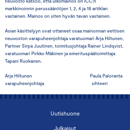
neuvosto katsoo, että ulkomainos on ICC:n
markkinoinnin perussääntöjen 1, 2, 4 ja 18 artiklan
vastainen. Mainos on siten hyvän tavan vastainen.
Asian käsittelyyn ovat ottaneet osaa mainonnan eettisen
neuvoston varapuheenjohtaja varatuomari Arja Hiltunen,
Partner Sirpa Juutinen, toimitusjohtaja Rainer Lindqvist,
varatuomari Pirkko Mäkinen ja emerituspäätoimittaja
Tapani Ruokanen.
Arja Hiltunen Paula Paloranta
varapuheenjohtaja sihteeri
Uutishuone
Julkaisut