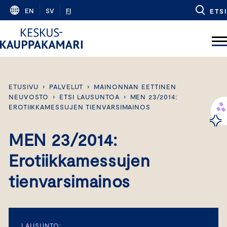
Skip
EN
SV
FI
ETSI
to
content
ETUSIVU
›
PALVELUT
›
MAINONNAN EETTINEN
NEUVOSTO
›
ETSI LAUSUNTOA
›
MEN 23/2014:
EROTIIKKAMESSUJEN TIENVARSIMAINOS
MEN 23/2014:
Erotiikkamessujen
tienvarsimainos
LAUSUNTO: