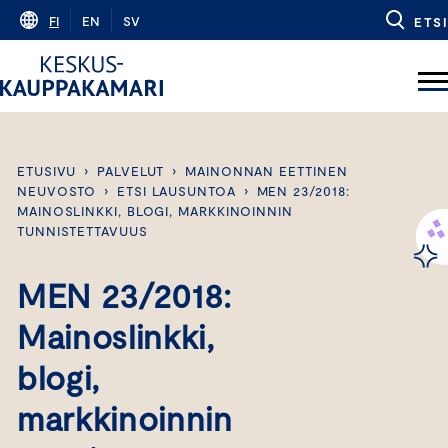
Skip
FI
EN
SV
ETSI
to
content
ETUSIVU
›
PALVELUT
›
MAINONNAN EETTINEN
NEUVOSTO
›
ETSI LAUSUNTOA
›
MEN 23/2018:
MAINOSLINKKI, BLOGI, MARKKINOINNIN
TUNNISTETTAVUUS
MEN 23/2018:
Mainoslinkki,
blogi,
markkinoinnin