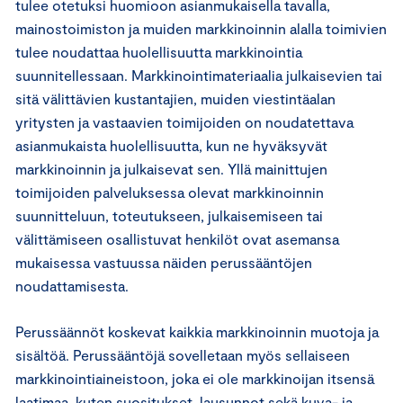
tulee otetuksi huomioon asianmukaisella tavalla,
mainostoimiston ja muiden markkinoinnin alalla toimivien
tulee noudattaa huolellisuutta markkinointia
suunnitellessaan. Markkinointimateriaalia julkaisevien tai
sitä välittävien kustantajien, muiden viestintäalan
yritysten ja vastaavien toimijoiden on noudatettava
asianmukaista huolellisuutta, kun ne hyväksyvät
markkinoinnin ja julkaisevat sen. Yllä mainittujen
toimijoiden palveluksessa olevat markkinoinnin
suunnitteluun, toteutukseen, julkaisemiseen tai
välittämiseen osallistuvat henkilöt ovat asemansa
mukaisessa vastuussa näiden perussääntöjen
noudattamisesta.
Perussäännöt koskevat kaikkia markkinoinnin muotoja ja
sisältöä. Perussääntöjä sovelletaan myös sellaiseen
markkinointiaineistoon, joka ei ole markkinoijan itsensä
laatimaa, kuten suositukset, lausunnot sekä kuva- ja