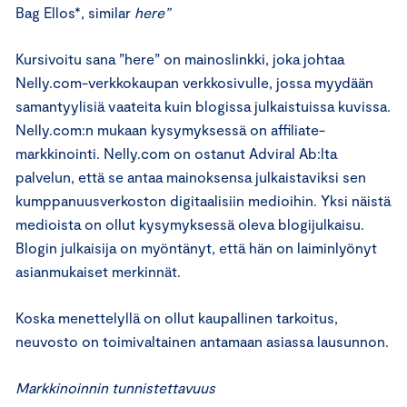
Bag Ellos*, similar
here”
Kursivoitu sana ”here” on mainoslinkki, joka johtaa
Nelly.com-verkkokaupan verkkosivulle, jossa myydään
samantyylisiä vaateita kuin blogissa julkaistuissa kuvissa.
Nelly.com:n mukaan kysymyksessä on affiliate-
markkinointi. Nelly.com on ostanut Adviral Ab:lta
palvelun, että se antaa mainoksensa julkaistaviksi sen
kumppanuusverkoston digitaalisiin medioihin. Yksi näistä
medioista on ollut kysymyksessä oleva blogijulkaisu.
Blogin julkaisija on myöntänyt, että hän on laiminlyönyt
asianmukaiset merkinnät.
Koska menettelyllä on ollut kaupallinen tarkoitus,
neuvosto on toimivaltainen antamaan asiassa lausunnon.
Markkinoinnin tunnistettavuus