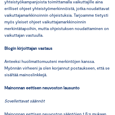
yhteistyökampanjoista toimittamalla vaikuttajille aina
erilliset ohjeet yhteistyömerkinnöistä, jotka noudattavat
vaikuttajamarkkinoinnin ohjeistuksia. Tarjoamme tietysti
myös yleiset ohjeet vaikuttajamarkkinoinnin
merkintätapoihin, mutta ohjeistuksen noudattaminen on
vaikuttajan vastuulla.
Blogin kirjoittajan vastaus
Anteeksi huolimattomuuteni merkintöjen kanssa.
Myönnän virheeni ja olen korjannut postaukseen, että se
sisältää mainoslinkkejä.
Mainonnan eettisen neuvoston lausunto
Sovellettavat säännöt
Mainonnan eettisen neuvoston sääntöjen 1 §:n mukaan