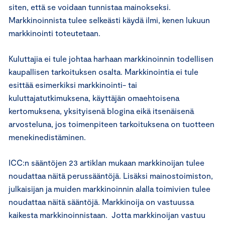
siten, että se voidaan tunnistaa mainokseksi.
Markkinoinnista tulee selkeästi käydä ilmi, kenen lukuun
markkinointi toteutetaan.
Kuluttajia ei tule johtaa harhaan markkinoinnin todellisen
kaupallisen tarkoituksen osalta. Markkinointia ei tule
esittää esimerkiksi markkinointi- tai
kuluttajatutkimuksena, käyttäjän omaehtoisena
kertomuksena, yksityisenä blogina eikä itsenäisenä
arvosteluna, jos toimenpiteen tarkoituksena on tuotteen
menekinedistäminen.
ICC:n sääntöjen 23 artiklan mukaan markkinoijan tulee
noudattaa näitä perussääntöjä. Lisäksi mainostoimiston,
julkaisijan ja muiden markkinoinnin alalla toimivien tulee
noudattaa näitä sääntöjä. Markkinoija on vastuussa
kaikesta markkinoinnistaan. Jotta markkinoijan vastuu