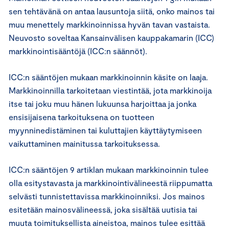
sen tehtävänä on antaa lausuntoja siitä, onko mainos tai
muu menettely markkinoinnissa hyvän tavan vastaista.
Neuvosto soveltaa Kansainvälisen kauppakamarin (ICC)
markkinointisääntöjä (ICC:n säännöt).
ICC:n sääntöjen mukaan markkinoinnin käsite on laaja.
Markkinoinnilla tarkoitetaan viestintää, jota markkinoija
itse tai joku muu hänen lukuunsa harjoittaa ja jonka
ensisijaisena tarkoituksena on tuotteen
myynninedistäminen tai kuluttajien käyttäytymiseen
vaikuttaminen mainitussa tarkoituksessa.
ICC:n sääntöjen 9 artiklan mukaan markkinoinnin tulee
olla esitystavasta ja markkinointivälineestä riippumatta
selvästi tunnistettavissa markkinoinniksi. Jos mainos
esitetään mainosvälineessä, joka sisältää uutisia tai
muuta toimituksellista aineistoa, mainos tulee esittää