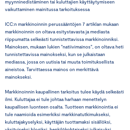
myynninedistäminen tai kuluttajien käyttäytymiseen
vaikuttaminen mainitussa tarkoituksessa
ICC:n markkinoinnin perussääntöjen 7 artiklan mukaan
markkinoinnin on oltava esitystavasta ja mediasta
riippumatta selkeästi tunnistettavissa markkinoinniksi.
Mainoksen, mukaan lukien ”natiivimainos”, on oltava heti
tunnistettavissa mainokseksi, kun se julkaistaan
mediassa, jossa on uutisia tai muuta toimituksellista
aineistoa. Tarvittaessa mainos on merkittävä
mainokseksi.
Markkinoinnin kaupallinen tarkoitus tulee käydä selkeästi
ilmi. Kuluttajaa ei tule johtaa harhaan menettelyn
kaupallisen luonteen osalta. Tuotteen markkinointia ei
tule naamioida esimerkiksi markkinatutkimukseksi,
kuluttajakyselyksi, käyttäjän tuottamaksi sisällöksi,
yksityiseksi blogiksi, henkilökohtaiseksi julkaisuksi