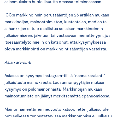
asianmukaista huolellisuutta omassa toiminnassaan.
ICC:n markkinoinnin perussääntöjen 26 artiklan mukaan
markkinoijan, mainostoimiston, kustantajan, median tai
alihankkijan ei tule osallistua sellaisen markkinoinnin
julkaisemiseen, jakeluun tai vastaavaan menettelyyn, jos
itsesääntelytoimielin on katsonut, että kysymyksessä
oleva markkinointi on markkinointisääntöjen vastaista.
Asian arviointi
Asiassa on kysymys Instagram-tilillä ”nanna.karalahti”
julkaistusta mainoksesta. Lausunnonpyytäjän mukaan
kysymys on piilomainonnasta. Markkinoijan mukaan
mainostunniste on jäänyt merkitsemättä epähuomiossa.
Mainonnan eettinen neuvosto katsoo, ettei julkaisu ole
heti selkeästi tunnistettavissa markkinoinniksi eli julkaisu