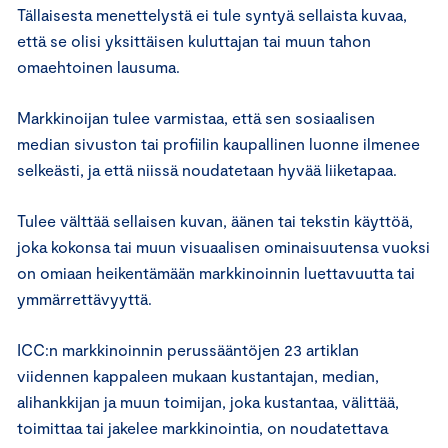
Tällaisesta menettelystä ei tule syntyä sellaista kuvaa,
että se olisi yksittäisen kuluttajan tai muun tahon
omaehtoinen lausuma.
Markkinoijan tulee varmistaa, että sen sosiaalisen
median sivuston tai profiilin kaupallinen luonne ilmenee
selkeästi, ja että niissä noudatetaan hyvää liiketapaa.
Tulee välttää sellaisen kuvan, äänen tai tekstin käyttöä,
joka kokonsa tai muun visuaalisen ominaisuutensa vuoksi
on omiaan heikentämään markkinoinnin luettavuutta tai
ymmärrettävyyttä.
ICC:n markkinoinnin perussääntöjen 23 artiklan
viidennen kappaleen mukaan kustantajan, median,
alihankkijan ja muun toimijan, joka kustantaa, välittää,
toimittaa tai jakelee markkinointia, on noudatettava