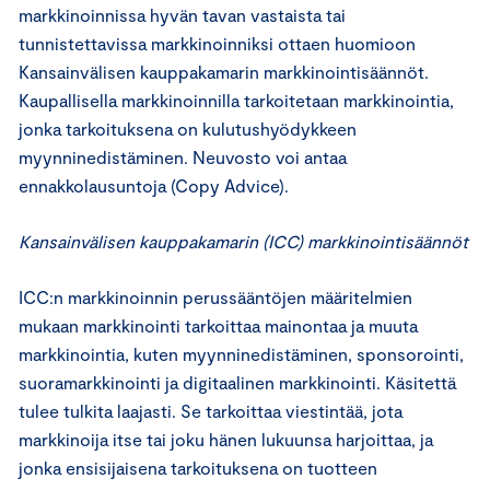
markkinoinnissa hyvän tavan vastaista tai
tunnistettavissa markkinoinniksi ottaen huomioon
Kansainvälisen kauppakamarin markkinointisäännöt.
Kaupallisella markkinoinnilla tarkoitetaan markkinointia,
jonka tarkoituksena on kulutushyödykkeen
myynninedistäminen. Neuvosto voi antaa
ennakkolausuntoja (Copy Advice).
Kansainvälisen kauppakamarin (ICC) markkinointisäännöt
ICC:n markkinoinnin perussääntöjen määritelmien
mukaan markkinointi tarkoittaa mainontaa ja muuta
markkinointia, kuten myynninedistäminen, sponsorointi,
suoramarkkinointi ja digitaalinen markkinointi. Käsitettä
tulee tulkita laajasti. Se tarkoittaa viestintää, jota
markkinoija itse tai joku hänen lukuunsa harjoittaa, ja
jonka ensisijaisena tarkoituksena on tuotteen