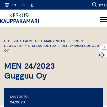
Skip
EN
SV
FI
ETSI
to
content
ETUSIVU
›
PALVELUT
›
MAINONNAN EETTINEN
NEUVOSTO
›
ETSI LAUSUNTOA
›
MEN 24/2023 GUGGUU
OY
MEN 24/2023
Gugguu Oy
LAUSUNTO:
24/2023