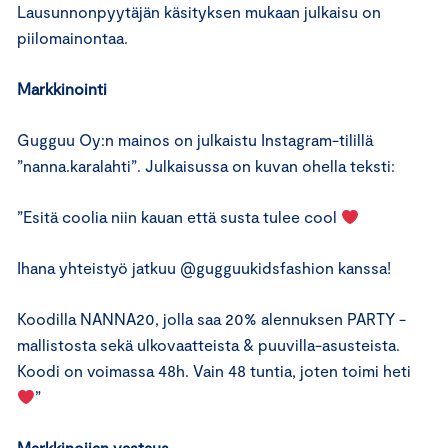
Lausunnonpyytäjän käsityksen mukaan julkaisu on
piilomainontaa.
Markkinointi
Gugguu Oy:n mainos on julkaistu Instagram-tilillä
”nanna.karalahti”. Julkaisussa on kuvan ohella teksti:
”Esitä coolia niin kauan että susta tulee cool
Ihana yhteistyö jatkuu @gugguukidsfashion kanssa!
Koodilla NANNA20, jolla saa 20% alennuksen PARTY -
mallistosta sekä ulkovaatteista & puuvilla-asusteista.
Koodi on voimassa 48h. Vain 48 tuntia, joten toimi heti
”
Markkinoijan vastaus