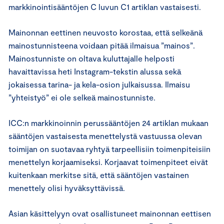
markkinointisääntöjen C luvun C1 artiklan vastaisesti.
Mainonnan eettinen neuvosto korostaa, että selkeänä
mainostunnisteena voidaan pitää ilmaisua ”mainos”.
Mainostunniste on oltava kuluttajalle helposti
havaittavissa heti Instagram-tekstin alussa sekä
jokaisessa tarina- ja kela-osion julkaisussa. Ilmaisu
”yhteistyö” ei ole selkeä mainostunniste.
ICC:n markkinoinnin perussääntöjen 24 artiklan mukaan
sääntöjen vastaisesta menettelystä vastuussa olevan
toimijan on suotavaa ryhtyä tarpeellisiin toimenpiteisiin
menettelyn korjaamiseksi. Korjaavat toimenpiteet eivät
kuitenkaan merkitse sitä, että sääntöjen vastainen
menettely olisi hyväksyttävissä.
Asian käsittelyyn ovat osallistuneet mainonnan eettisen