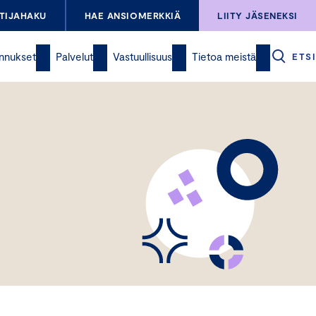
TIJAHAKU
HAE ANSIOMERKKIÄ
LIITY JÄSENEKSI
nnukset
Palvelut
Vastuullisuus
Tietoa meistä
ETSI