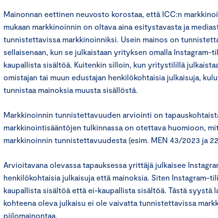
Mainonnan eettinen neuvosto korostaa, että ICC:n markkinoin
mukaan markkinoinnin on oltava aina esitystavasta ja mediast
tunnistettavissa markkinoinniksi. Usein mainos on tunnistett
sellaisenaan, kun se julkaistaan yrityksen omalla Instagram-til
kaupallista sisältöä. Kuitenkin silloin, kun yritystilillä julkai
omistajan tai muun edustajan henkilökohtaisia julkaisuja, kulut
tunnistaa mainoksia muusta sisällöstä.
Markkinoinnin tunnistettavuuden arviointi on tapauskohtaist
markkinointisääntöjen tulkinnassa on otettava huomioon, mi
markkinoinnin tunnistettavuudesta (esim. MEN 43/2023 ja 22
Arvioitavana olevassa tapauksessa yrittäjä julkaisee Instagram
henkilökohtaisia julkaisuja että mainoksia. Siten Instagram-til
kaupallista sisältöä että ei-kaupallista sisältöä. Tästä syyst
kohteena oleva julkaisu ei ole vaivatta tunnistettavissa markk
piilomainontaa.