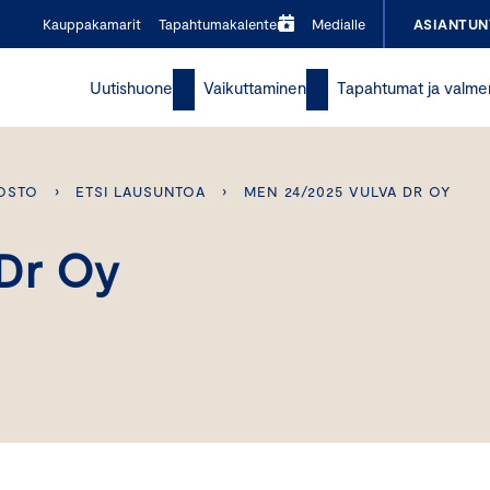
Kauppakamarit
Tapahtumakalenteri
Medialle
ASIANTUN
Uutishuone
Vaikuttaminen
Tapahtumat ja valme
OSTO
›
ETSI LAUSUNTOA
›
MEN 24/2025 VULVA DR OY
Dr Oy