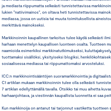
ja mediasta riippumatta selkeästi tunnistettavissa markkinoi
lukien ”natiivimainos”, on oltava heti tunnistettavissa mainok
mediassa, jossa on uutisia tai muuta toimituksellista aineist
merkittävä mainokseksi.
Markkinoinnin kaupallinen tarkoitus tulee käydä selkeästi ilmi.
harhaan menettelyn kaupallisen luonteen osalta. Tuotteen mar
naamioida esimerkiksi markkinatutkimukseksi, kuluttajakysely
tuottamaksi sisällöksi, yksityiseksi blogiksi, henkilökohtaiseks
sosiaalisessa mediassa tai riippumattomaksi arvosteluksi.
ICC:n markkinointisääntöjen suoramarkkinointia ja digitaalis
C1 artiklan mukaan markkinoinnin tulee olla selkeästi tunnist
7 artiklan edellyttämällä tavalla. Otsikko tai muu aihetta kuva
harhaanjohtava, ja viestinnän kaupallista luonnetta ei saa peit
Kun markkinoija on antanut tai tarjonnut vastiketta tuotteen 