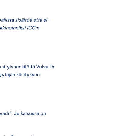
lista sisältöä että ei-
rkkinoinniksi ICC:n
ityishenkilöltä Vulva Dr
yytäjän käsityksen
lvadr”. Julkaisussa on