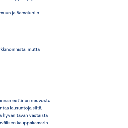
muun ja 5amclubiin.
kkinoinnista, mutta
onnan eettinen neuvosto
taa lausuntoja siitä,
a hyvän tavan vastaista
invälisen kauppakamarin