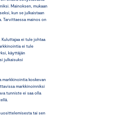
nniksi. Mainoksen, mukaan
seksi, kun se julkaistaan
oa. Tarvittaessa mainos on
 Kuluttajaa ei tule johtaa
kkinointia ei tule
ksi, käyttäjän
i julkaisuksi
ta markkinointia koskevan
ettavissa markkinoinniksi
ava tunniste ei saa olla
ellä.
suosittelemisesta tai sen