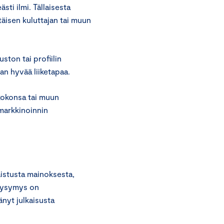
sti ilmi. Tällaisesta
ttäisen kuluttajan tai muun
ston tai profiilin
an hyvää liiketapaa.
 kokonsa tai muun
markkinoinnin
aistusta mainoksesta,
 kysymys on
nyt julkaisusta