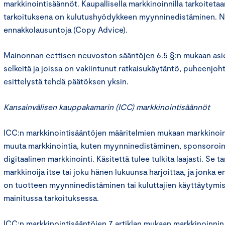
markkinointisäännöt. Kaupallisella markkinoinnilla tarkoitetaa
tarkoituksena on kulutushyödykkeen myynninedistäminen. N
ennakkolausuntoja (Copy Advice).
Mainonnan eettisen neuvoston sääntöjen 6.5 §:n mukaan asioi
selkeitä ja joissa on vakiintunut ratkaisukäytäntö, puheenjoht
esittelystä tehdä päätöksen yksin.
Kansainvälisen kauppakamarin (ICC) markkinointisäännöt
ICC:n markkinointisääntöjen määritelmien mukaan markkinoint
muuta markkinointia, kuten myynninedistäminen, sponsoroint
digitaalinen markkinointi. Käsitettä tulee tulkita laajasti. Se ta
markkinoija itse tai joku hänen lukuunsa harjoittaa, ja jonka e
on tuotteen myynninedistäminen tai kuluttajien käyttäytymi
mainitussa tarkoituksessa.
ICC:n markkinointisääntöjen 7 artiklan mukaan markkinoinnin