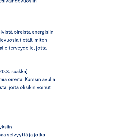
 esivaihdevuosiin
vistä oireista energisiin
devuosia tietää, miten
lle terveydelle, jotta
20.3. saakka)
a oireita. Kurssin avulla
ta, joita olisikin voinut
yksiin
saa selvyyttä ja jotka