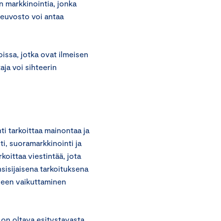
n markkinointia, jonka
euvosto voi antaa
ssa, jotka ovat ilmeisen
aja voi sihteerin
i tarkoittaa mainontaa ja
i, suoramarkkinointi ja
rkoittaa viestintää, jota
nsisijaisena tarkoituksena
seen vaikuttaminen
 on oltava esitystavasta