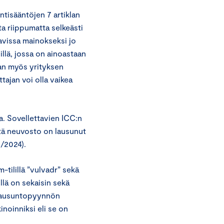
tisääntöjen 7 artiklan
a riippumatta selkeästi
avissa mainokseksi jo
illä, jossa on ainoastaan
staan myös yrityksen
tajan voi olla vaikea
a. Sovellettavien ICC:n
tä neuvosto on lausunut
/2024).
-tilillä ”vulvadr” sekä
illä on sekaisin sekä
ä lausuntopyynnön
inoinniksi eli se on