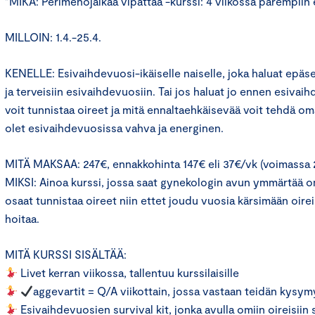
”MIKÄ: Perimenojalkaa vipattaa -kurssi: 4 viikossa parempiin
MILLOIN: 1.4.-25.4.
KENELLE: Esivaihdevuosi-ikäiselle naiselle, joka haluat epäsel
ja terveisiin esivaihdevuosiin. Tai jos haluat jo ennen esivaih
voit tunnistaa oireet ja mitä ennaltaehkäisevää voit tehdä oma
olet esivaihdevuosissa vahva ja energinen.
MITÄ MAKSAA: 247€, ennakkohinta 147€ eli 37€/vk (voimassa 
MIKSI: Ainoa kurssi, jossa saat gynekologin avun ymmärtää omi
osaat tunnistaa oireet niin ettet joudu vuosia kärsimään oireis
hoitaa.
MITÄ KURSSI SISÄLTÄÄ:
Livet kerran viikossa, tallentuu kurssilaisille
aggevartit = Q/A viikottain, jossa vastaan teidän kysym
Esivaihdevuosien survival kit, jonka avulla omiin oireisiin 