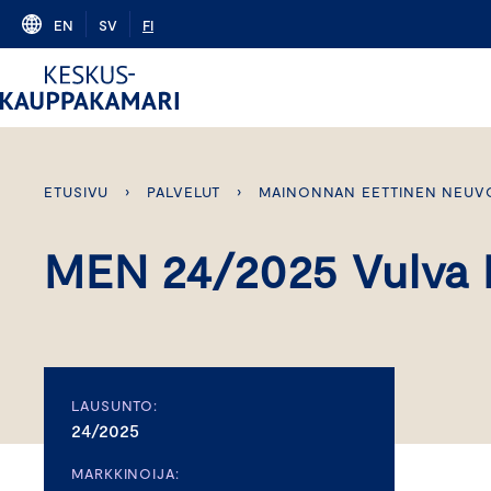
Skip
EN
SV
FI
to
content
ETUSIVU
›
PALVELUT
›
MAINONNAN EETTINEN NEUV
MEN 24/2025 Vulva 
LAUSUNTO:
24/2025
MARKKINOIJA: