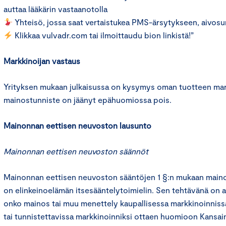
auttaa lääkärin vastaanotolla
Yhteisö, jossa saat vertaistukea PMS-ärsytykseen, aivosu
Klikkaa vulvadr.com tai ilmoittaudu bion linkistä!”
Markkinoijan vastaus
Yrityksen mukaan julkaisussa on kysymys oman tuotteen mar
mainostunniste on jäänyt epähuomiossa pois.
Mainonnan eettisen neuvoston lausunto
Mainonnan eettisen neuvoston säännöt
Mainonnan eettisen neuvoston sääntöjen 1 §:n mukaan main
on elinkeinoelämän itsesääntelytoimielin. Sen tehtävänä on an
onko mainos tai muu menettely kaupallisessa markkinoinniss
tai tunnistettavissa markkinoinniksi ottaen huomioon Kansa