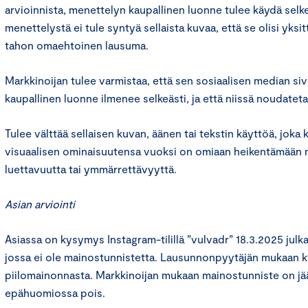
arvioinnista, menettelyn kaupallinen luonne tulee käydä selkeä
menettelystä ei tule syntyä sellaista kuvaa, että se olisi yksi
tahon omaehtoinen lausuma.
Markkinoijan tulee varmistaa, että sen sosiaalisen median sivu
kaupallinen luonne ilmenee selkeästi, ja että niissä noudateta
Tulee välttää sellaisen kuvan, äänen tai tekstin käyttöä, joka
visuaalisen ominaisuutensa vuoksi on omiaan heikentämään 
luettavuutta tai ymmärrettävyyttä.
Asian arviointi
Asiassa on kysymys Instagram-tilillä ”vulvadr” 18.3.2025 julk
jossa ei ole mainostunnistetta. Lausunnonpyytäjän mukaan
piilomainonnasta. Markkinoijan mukaan mainostunniste on jää
epähuomiossa pois.