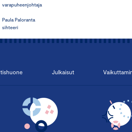
varapuheenjohtaja
Paula Paloranta
sihteeri
tishuone
Julkaisut
Vaikuttami