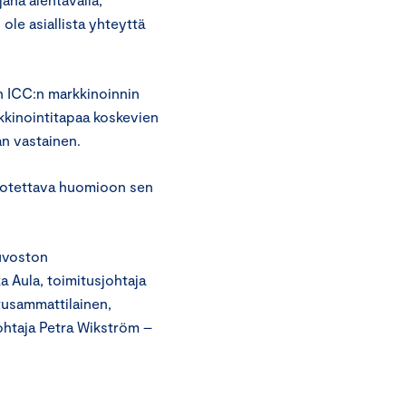
 ole asiallista yhteyttä
on ICC:n markkinoinnin
kkinointitapaa koskevien
an vastainen.
 otettava huomioon sen
uvoston
 Aula, toimitusjohtaja
itusammattilainen,
ohtaja Petra Wikström –