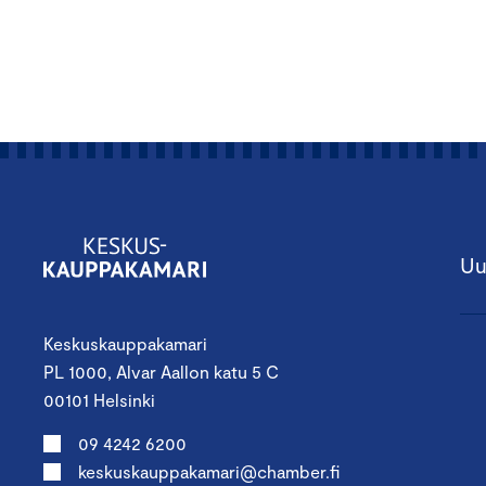
Uu
Keskuskauppakamari
PL 1000, Alvar Aallon katu 5 C
00101 Helsinki
09 4242 6200
keskuskauppakamari@chamber.fi