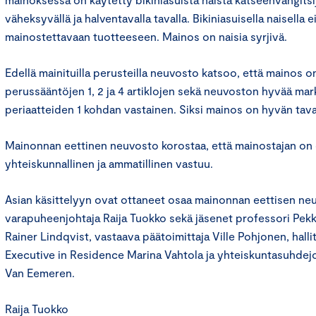
väheksyvällä ja halventavalla tavalla. Bikiniasuisella naisella ei
mainostettavaan tuotteeseen. Mainos on naisia syrjivä.
Edellä mainituilla perusteilla neuvosto katsoo, että mainos 
perussääntöjen 1, 2 ja 4 artiklojen sekä neuvoston hyvää mar
periaatteiden 1 kohdan vastainen. Siksi mainos on hyvän tav
Mainonnan eettinen neuvosto korostaa, että mainostajan on
yhteiskunnallinen ja ammatillinen vastuu.
Asian käsittelyyn ovat ottaneet osaa mainonnan eettisen ne
varapuheenjohtaja Raija Tuokko sekä jäsenet professori Pekka
Rainer Lindqvist, vastaava päätoimittaja Ville Pohjonen, hall
Executive in Residence Marina Vahtola ja yhteiskuntasuhdej
Van Eemeren.
Raija Tuokko