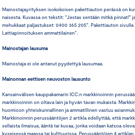
Mainostajayrityksen isokokoisen pakettiauton perässä on kuv
naisesta. Kuvassa on tekstit: ”Jestas sentään mitkä pinnat!” j
mehukkaat paljastukset: 0400 365 205”. Pakettiauton sivulla
Lattiapinnoituksen ammattilainen”.
Mainostajan lausuma
Mainostaja ei ole antanut pyydettyä lausumaa.
Mainonnan eettisen neuvoston lausunto
Kansainvälisen kauppakamarin ICC:n markkinoinnin perussään
markkinoinnin on oltava lain ja hyvän tavan mukaista. Markki
huomioon yhteiskunnallinen ja ammatillinen vastuu asianmukai
Markkinoinnin perussääntöjen 2 artikla edellyttää, että markki
sellaista ilmaisua, ääntä tai kuvaa, jonka voidaan katsoa ole
kyseisessä maassa tai kulttuurissa. Perussääntöjen 4 artikla