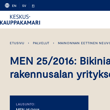
Skip
EN
SV
FI
to
content
ETUSIVU
›
PALVELUT
›
MAINONNAN EETTINEN NEUV
MEN 25/2016: Bikini
rakennusalan yrityk
LAUSUNTO:
MEN 25/2016