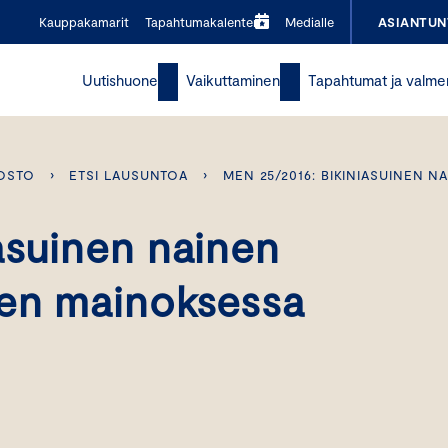
Kauppakamarit
Tapahtumakalenteri
Medialle
ASIANTUN
Uutishuone
Vaikuttaminen
Tapahtumat ja valme
OSTO
›
ETSI LAUSUNTOA
›
MEN 25/2016: BIKINIASUINEN 
asuinen nainen
sen mainoksessa