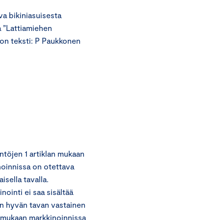
a bikiniasuisesta
a ”Lattiamiehen
 on teksti: P Paukkonen
töjen 1 artiklan mukaan
noinnissa on otettava
sella tavalla.
nointi ei saa sisältää
van hyvän tavan vastainen
n mukaan markkinoinnissa