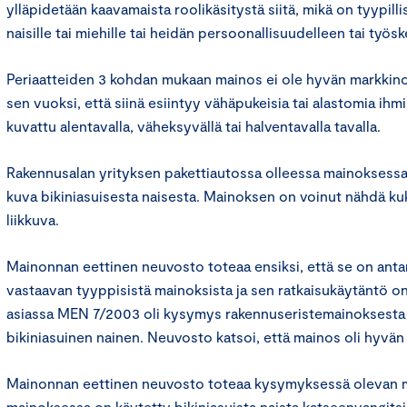
ylläpidetään kaavamaista roolikäsitystä siitä, mikä on tyypill
naisille tai miehille tai heidän persoonallisuudelleen tai työsk
Periaatteiden 3 kohdan mukaan mainos ei ole hyvän markkino
sen vuoksi, että siinä esiintyy vähäpukeisia tai alastomia ihmis
kuvattu alentavalla, väheksyvällä tai halventavalla tavalla.
Rakennusalan yrityksen pakettiautossa olleessa mainoksessa
kuva bikiniasuisesta naisesta. Mainoksen on voinut nähdä ku
liikkuva.
Mainonnan eettinen neuvosto toteaa ensiksi, että se on anta
vastaavan tyyppisistä mainoksista ja sen ratkaisukäytäntö on
asiassa MEN 7/2003 oli kysymys rakennuseristemainoksesta j
bikiniasuinen nainen. Neuvosto katsoi, että mainos oli hyvän
Mainonnan eettinen neuvosto toteaa kysymyksessä olevan m
mainoksessa on käytetty bikiniasuista naista katseenvangitsij