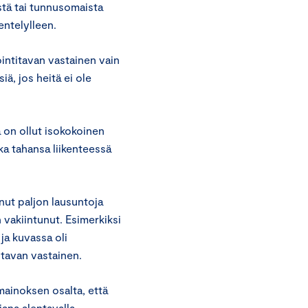
istä tai tunnusomaista
entelylleen.
intitavan vastainen vain
iä, jos heitä ei ole
 on ollut isokokoinen
ka tahansa liikenteessä
nut paljon lausuntoja
 vakiintunut. Esimerkiksi
a kuvassa oli
 tavan vastainen.
ainoksen osalta, että
ana alentavalla,