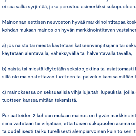
ei saa sallia syrjintää, joka perustuu esimerkiksi sukupuoleen
Mainonnan eettisen neuvoston hyvää markkinointitapaa kosk
kohdan mukaan mainos on hyvän markkinointitavan vastaine
a) jos naista tai miestä käytetään katseenvangitsijana tai sek
käytetään alentavalla, väheksyvällä tai halventavalla tavalla,
b) naista tai miestä käytetään seksiobjektina tai asiattomasti
sillä ole mainostettavan tuotteen tai palvelun kanssa mitään 
c) mainoksessa on seksuaalisia vihjailuja tahi lupauksia, joill
tuotteen kanssa mitään tekemistä.
Periaatteiden 2 kohdan mukaan mainos on hyvän markkinointi
siinä väitetään tai vihjataan, että toisen sukupuolen asema on
taloudellisesti tai kulturellisesti alempiarvoinen kuin toisen,