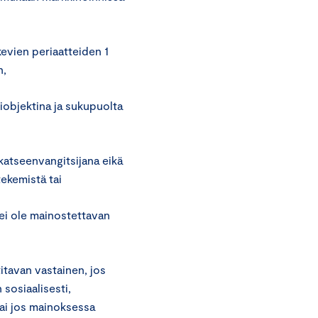
.
evien periaatteiden 1
n,
siobjektina ja sukupuolta
 katseenvangitsijana eikä
tekemistä tai
a ei ole mainostettavan
tavan vastainen, jos
 sosiaalisesti,
 tai jos mainoksessa