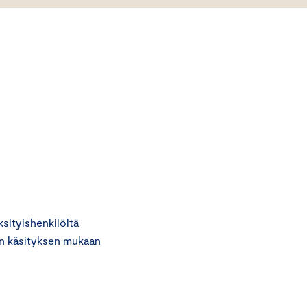
ityishenkilöltä
an käsityksen mukaan