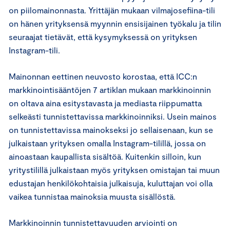
on piilomainonnasta. Yrittäjän mukaan vilmajosefiina-tili
on hänen yrityksensä myynnin ensisijainen työkalu ja tilin
seuraajat tietävät, että kysymyksessä on yrityksen
Instagram-tili.
Mainonnan eettinen neuvosto korostaa, että ICC:n
markkinointisääntöjen 7 artiklan mukaan markkinoinnin
on oltava aina esitystavasta ja mediasta riippumatta
selkeästi tunnistettavissa markkinoinniksi. Usein mainos
on tunnistettavissa mainokseksi jo sellaisenaan, kun se
julkaistaan yrityksen omalla Instagram-tilillä, jossa on
ainoastaan kaupallista sisältöä. Kuitenkin silloin, kun
yritystilillä julkaistaan myös yrityksen omistajan tai muun
edustajan henkilökohtaisia julkaisuja, kuluttajan voi olla
vaikea tunnistaa mainoksia muusta sisällöstä.
Markkinoinnin tunnistettavuuden arviointi on