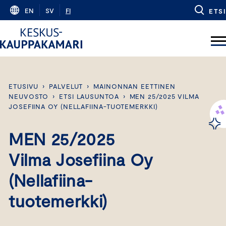
Skip
EN
SV
FI
ETSI
to
content
ETUSIVU
›
PALVELUT
›
MAINONNAN EETTINEN
NEUVOSTO
›
ETSI LAUSUNTOA
›
MEN 25/2025 VILMA
JOSEFIINA OY (NELLAFIINA-TUOTEMERKKI)
MEN 25/2025
Vilma Josefiina Oy
(Nellafiina-
tuotemerkki)