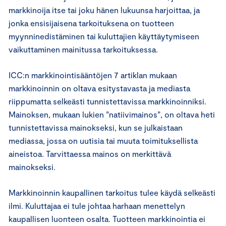
markkinoija itse tai joku hänen lukuunsa harjoittaa, ja
jonka ensisijaisena tarkoituksena on tuotteen
myynninedistäminen tai kuluttajien käyttäytymiseen
vaikuttaminen mainitussa tarkoituksessa.
ICC:n markkinointisääntöjen 7 artiklan mukaan
markkinoinnin on oltava esitystavasta ja mediasta
riippumatta selkeästi tunnistettavissa markkinoinniksi.
Mainoksen, mukaan lukien ”natiivimainos”, on oltava heti
tunnistettavissa mainokseksi, kun se julkaistaan
mediassa, jossa on uutisia tai muuta toimituksellista
aineistoa. Tarvittaessa mainos on merkittävä
mainokseksi.
Markkinoinnin kaupallinen tarkoitus tulee käydä selkeästi
ilmi. Kuluttajaa ei tule johtaa harhaan menettelyn
kaupallisen luonteen osalta. Tuotteen markkinointia ei