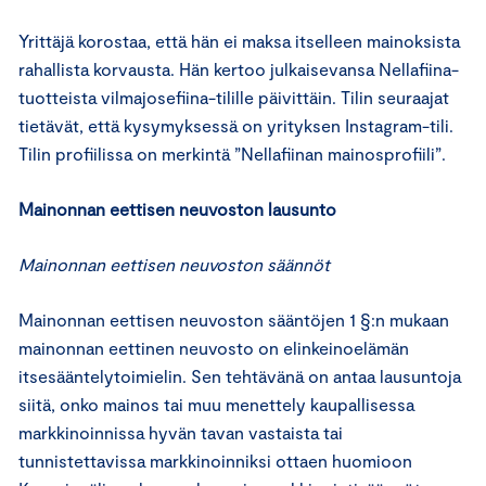
Yrittäjä korostaa, että hän ei maksa itselleen mainoksista
rahallista korvausta. Hän kertoo julkaisevansa Nellafiina-
tuotteista vilmajosefiina-tilille päivittäin. Tilin seuraajat
tietävät, että kysymyksessä on yrityksen Instagram-tili.
Tilin profiilissa on merkintä ”Nellafiinan mainosprofiili”.
Mainonnan eettisen neuvoston lausunto
Mainonnan eettisen neuvoston säännöt
Mainonnan eettisen neuvoston sääntöjen 1 §:n mukaan
mainonnan eettinen neuvosto on elinkeinoelämän
itsesääntelytoimielin. Sen tehtävänä on antaa lausuntoja
siitä, onko mainos tai muu menettely kaupallisessa
markkinoinnissa hyvän tavan vastaista tai
tunnistettavissa markkinoinniksi ottaen huomioon