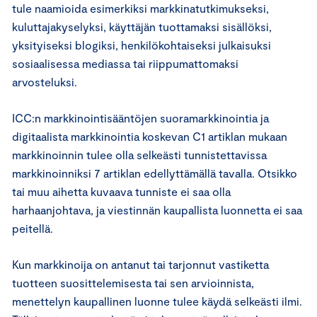
tule naamioida esimerkiksi markkinatutkimukseksi,
kuluttajakyselyksi, käyttäjän tuottamaksi sisällöksi,
yksityiseksi blogiksi, henkilökohtaiseksi julkaisuksi
sosiaalisessa mediassa tai riippumattomaksi
arvosteluksi.
ICC:n markkinointisääntöjen suoramarkkinointia ja
digitaalista markkinointia koskevan C1 artiklan mukaan
markkinoinnin tulee olla selkeästi tunnistettavissa
markkinoinniksi 7 artiklan edellyttämällä tavalla. Otsikko
tai muu aihetta kuvaava tunniste ei saa olla
harhaanjohtava, ja viestinnän kaupallista luonnetta ei saa
peitellä.
Kun markkinoija on antanut tai tarjonnut vastiketta
tuotteen suosittelemisesta tai sen arvioinnista,
menettelyn kaupallinen luonne tulee käydä selkeästi ilmi.