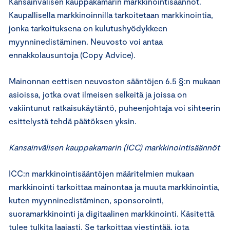
Kansainvälisen kauppakamarin markkinointisäännöt.
Kaupallisella markkinoinnilla tarkoitetaan markkinointia,
jonka tarkoituksena on kulutushyödykkeen
myynninedistäminen. Neuvosto voi antaa
ennakkolausuntoja (Copy Advice).
Mainonnan eettisen neuvoston sääntöjen 6.5 §:n mukaan
asioissa, jotka ovat ilmeisen selkeitä ja joissa on
vakiintunut ratkaisukäytäntö, puheenjohtaja voi sihteerin
esittelystä tehdä päätöksen yksin.
Kansainvälisen kauppakamarin (ICC) markkinointisäännöt
ICC:n markkinointisääntöjen määritelmien mukaan
markkinointi tarkoittaa mainontaa ja muuta markkinointia,
kuten myynninedistäminen, sponsorointi,
suoramarkkinointi ja digitaalinen markkinointi. Käsitettä
tulee tulkita laajasti. Se tarkoittaa viestintää, jota