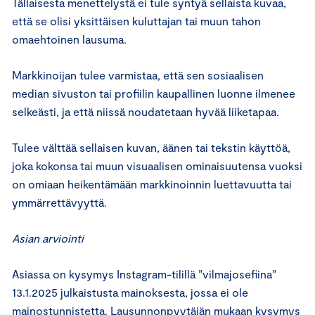
Tällaisesta menettelystä ei tule syntyä sellaista kuvaa,
että se olisi yksittäisen kuluttajan tai muun tahon
omaehtoinen lausuma.
Markkinoijan tulee varmistaa, että sen sosiaalisen
median sivuston tai profiilin kaupallinen luonne ilmenee
selkeästi, ja että niissä noudatetaan hyvää liiketapaa.
Tulee välttää sellaisen kuvan, äänen tai tekstin käyttöä,
joka kokonsa tai muun visuaalisen ominaisuutensa vuoksi
on omiaan heikentämään markkinoinnin luettavuutta tai
ymmärrettävyyttä.
Asian arviointi
Asiassa on kysymys Instagram-tilillä ”vilmajosefiina”
13.1.2025 julkaistusta mainoksesta, jossa ei ole
mainostunnistetta. Lausunnonpyytäjän mukaan kysymys