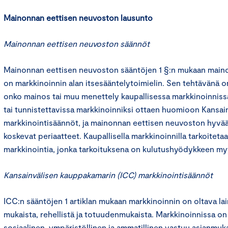
Mainonnan eettisen neuvoston lausunto
Mainonnan eettisen neuvoston säännöt
Mainonnan eettisen neuvoston sääntöjen 1 §:n mukaan main
on markkinoinnin alan itsesääntelytoimielin. Sen tehtävänä on
onko mainos tai muu menettely kaupallisessa markkinoinniss
tai tunnistettavissa markkinoinniksi ottaen huomioon Kansa
markkinointisäännöt, ja mainonnan eettisen neuvoston hyvää
koskevat periaatteet. Kaupallisella markkinoinnilla tarkoitet
markkinointia, jonka tarkoituksena on kulutushyödykkeen m
Kansainvälisen kauppakamarin (ICC) markkinointisäännöt
ICC:n sääntöjen 1 artiklan mukaan markkinoinnin on oltava lai
mukaista, rehellistä ja totuudenmukaista. Markkinoinnissa o
sosiaalinen, ympäristöllinen ja ammatillinen vastuu asianmukai