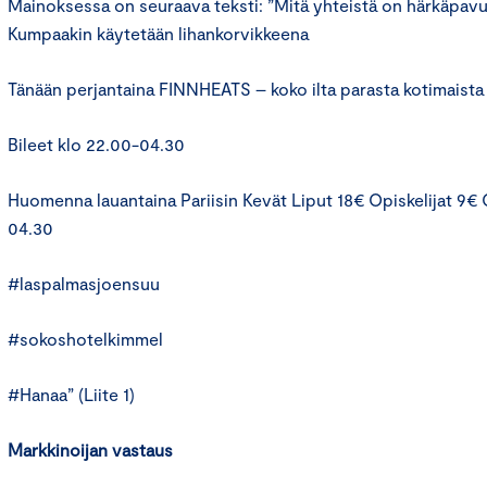
Mainoksessa on seuraava teksti: ”Mitä yhteistä on härkäpavul
Kumpaakin käytetään lihankorvikkeena
Tänään perjantaina FINNHEATS – koko ilta parasta kotimaista
Bileet klo 22.00-04.30
Huomenna lauantaina Pariisin Kevät Liput 18€ Opiskelijat 9€ 
04.30
#laspalmasjoensuu
#sokoshotelkimmel
#Hanaa” (Liite 1)
Markkinoijan vastaus