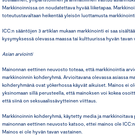
Markkinoinnissa on noudatettava hyvää liiketapaa. Markkinoint
toteutustavaltaan heikentää yleisön luottamusta markkinointi
ICC:n sääntöjen 3 artiklan mukaan markkinointi ei saa sisältää 
kysymyksessä olevassa maassa tai kulttuurissa hyvän tavan v
Asian arviointi
Mainonnan eettinen neuvosto toteaa, että markkinointia ar
markkinoinnin kohderyhmä. Arvioitavana olevassa asiassa ma
kohderyhmänä ovat yökerhossa käyvät aikuiset. Mainos ei ol
yksinomaan sillä perusteella, että mainoksen voi kokea osoi
että siinä on seksuaalissävytteinen viittaus.
Markkinoinnin kohderyhmä, käytetty media ja markkinoitava
mainonnan eettinen neuvosto katsoo, ettei mainos ole ICC:n
Mainos ei ole hyvän tavan vastainen.