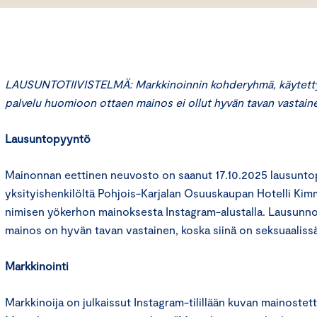
LAUSUNTOTIIVISTELMÄ: Markkinoinnin kohderyhmä, käytetty 
palvelu huomioon ottaen mainos ei ollut hyvän tavan vastain
Lausuntopyyntö
Mainonnan eettinen neuvosto on saanut 17.10.2025 lausunt
yksityishenkilöltä Pohjois-Karjalan Osuuskaupan Hotelli Kim
nimisen yökerhon mainoksesta Instagram-alustalla. Lausun
mainos on hyvän tavan vastainen, koska siinä on seksuaaliss
Markkinointi
Markkinoija on julkaissut Instagram-tilillään kuvan mainostet