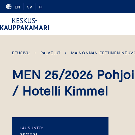
Skip
EN
SV
FI
to
content
ETUSIVU
›
PALVELUT
›
MAINONNAN EETTINEN NEUV
MEN 25/2026 Pohjoi
/ Hotelli Kimmel
LAUSUNTO:
25/2026