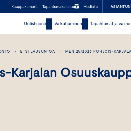
Kauppakamarit
Tapahtumakalenteri
Medialle
ASIANTUN
Uutishuone
Vaikuttaminen
Tapahtumat ja valme
OSTO
›
ETSI LAUSUNTOA
›
MEN 25/2026 POHJOIS-KARJAL
s-Karjalan Osuuskaup