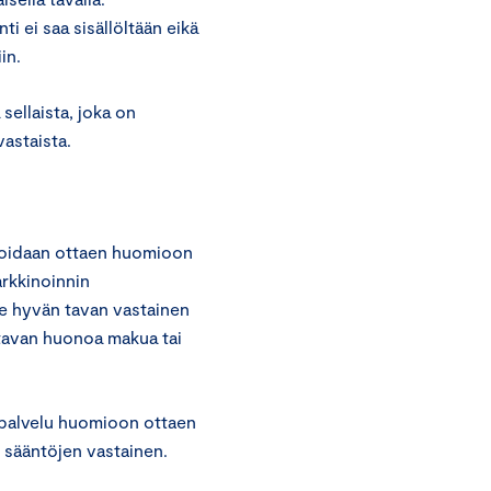
i ei saa sisällöltään eikä
in.
sellaista, joka on
astaista.
vioidaan ottaen huomioon
rkkinoinnin
e hyvän tavan vastainen
ttavan huonoa makua tai
 palvelu huomioon ottaen
 sääntöjen vastainen.