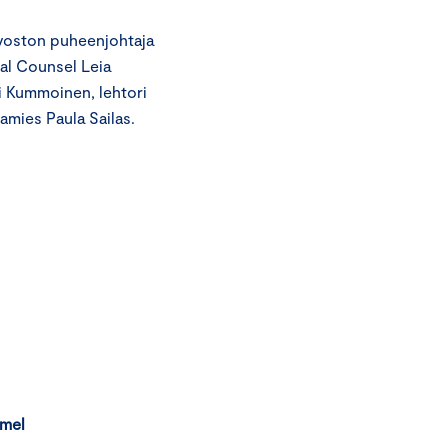
uvoston puheenjohtaja
al Counsel Leia
i Kummoinen, lehtori
amies Paula Sailas.
mmel