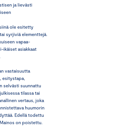
isen ja lievästi
liseen
siinä ole esitetty
ai syrjiviä elementtejä.
aikuiseen vapaa-
i-ikäiset asiakkaat
.
n vastaisuutta
 esitystapa,
n selvästi suunnattu
ulkisessa tilassa tai
nallinen vertaus, joka
 tunnistettava huumorin
dyttää. Edellä todettu
 Mainos on poistettu.