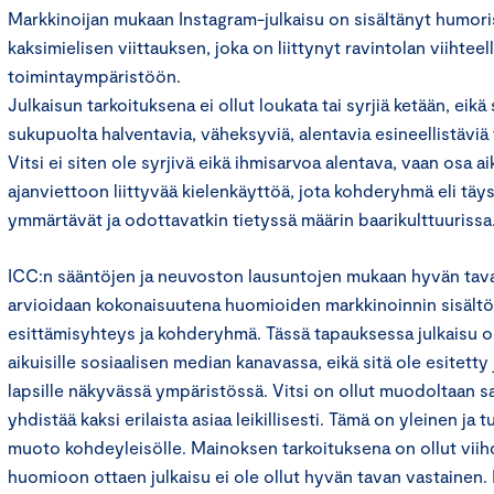
Markkinoijan mukaan Instagram-julkaisu on sisältänyt humorist
kaksimielisen viittauksen, joka on liittynyt ravintolan viihteel
toimintaympäristöön.
Julkaisun tarkoituksena ei ollut loukata tai syrjiä ketään, eikä 
sukupuolta halventavia, väheksyviä, alentavia esineellistäviä t
Vitsi ei siten ole syrjivä eikä ihmisarvoa alentava, vaan osa 
ajanviettoon liittyvää kielenkäyttöä, jota kohderyhmä eli täys
ymmärtävät ja odottavatkin tietyssä määrin baarikulttuurissa
ICC:n sääntöjen ja neuvoston lausuntojen mukaan hyvän tava
arvioidaan kokonaisuutena huomioiden markkinoinnin sisältö,
esittämisyhteys ja kohderyhmä. Tässä tapauksessa julkaisu o
aikuisille sosiaalisen median kanavassa, eikä sitä ole esitetty j
lapsille näkyvässä ympäristössä. Vitsi on ollut muodoltaan sa
yhdistää kaksi erilaista asiaa leikillisesti. Tämä on yleinen ja
muoto kohdeyleisölle. Mainoksen tarkoituksena on ollut viih
huomioon ottaen julkaisu ei ole ollut hyvän tavan vastainen.