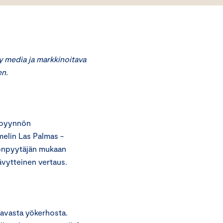
media ja markkinoitava
en.
opyynnön
melin Las Palmas -
nonpyytäjän mukaan
ävytteinen vertaus.
tavasta yökerhosta.