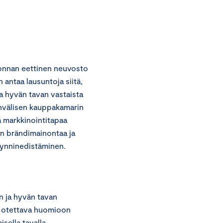
onnan eettinen neuvosto
 antaa lausuntoja siitä,
a hyvän tavan vastaista
invälisen kauppakamarin
 markkinointitapaa
aan brändimainontaa ja
yynninedistäminen.
n ja hyvän tavan
n otettava huomioon
sella tavalla.