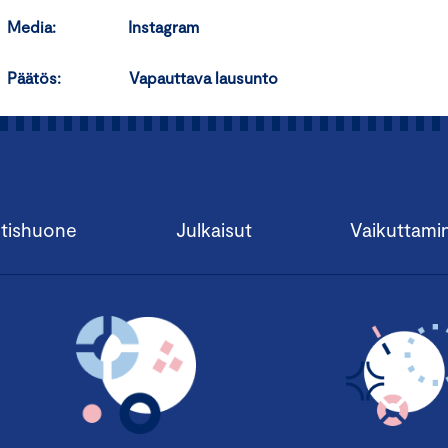
Media:
Instagram
Päätös:
Vapauttava lausunto
tishuone
Julkaisut
Vaikuttami