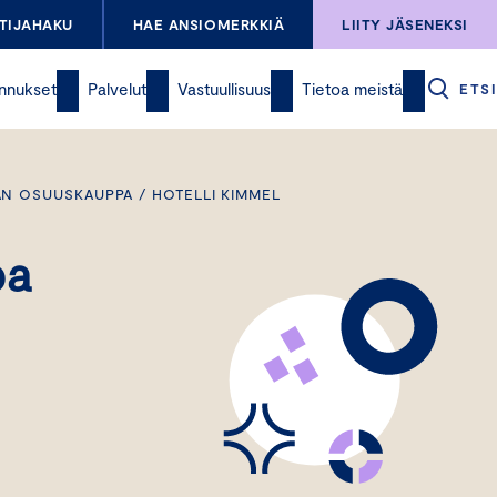
TIJAHAKU
HAE ANSIOMERKKIÄ
LIITY JÄSENEKSI
nnukset
Palvelut
Vastuullisuus
Tietoa meistä
ETSI
AN OSUUSKAUPPA / HOTELLI KIMMEL
pa