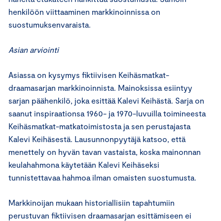
henkilöön viittaaminen markkinoinnissa on
suostumuksenvaraista.
Asian arviointi
Asiassa on kysymys fiktiivisen Keihäsmatkat-
draamasarjan markkinoinnista. Mainoksissa esiintyy
sarjan päähenkilö, joka esittää Kalevi Keihästä. Sarja on
saanut inspiraationsa 1960- ja 1970-luvuilla toimineesta
Keihäsmatkat-matkatoimistosta ja sen perustajasta
Kalevi Keihäsestä. Lausunnonpyytäjä katsoo, että
menettely on hyvän tavan vastaista, koska mainonnan
keulahahmona käytetään Kalevi Keihäseksi
tunnistettavaa hahmoa ilman omaisten suostumusta.
Markkinoijan mukaan historiallisiin tapahtumiin
perustuvan fiktiivisen draamasarjan esittämiseen ei