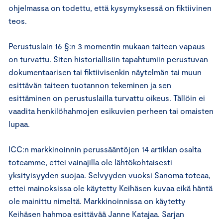
ohjelmassa on todettu, että kysymyksessä on fiktiivinen
teos.
Perustuslain 16 §:n 3 momentin mukaan taiteen vapaus
on turvattu. Siten historiallisiin tapahtumiin perustuvan
dokumentaarisen tai fiktiivisenkin näytelmän tai muun
esittävän taiteen tuotannon tekeminen ja sen
esittäminen on perustuslailla turvattu oikeus. Tällöin ei
vaadita henkilöhahmojen esikuvien perheen tai omaisten
lupaa.
ICC:n markkinoinnin perussääntöjen 14 artiklan osalta
toteamme, ettei vainajilla ole lähtökohtaisesti
yksityisyyden suojaa. Selvyyden vuoksi Sanoma toteaa,
ettei mainoksissa ole käytetty Keihäsen kuvaa eikä häntä
ole mainittu nimeltä. Markkinoinnissa on käytetty
Keihäsen hahmoa esittävää Janne Katajaa. Sarjan