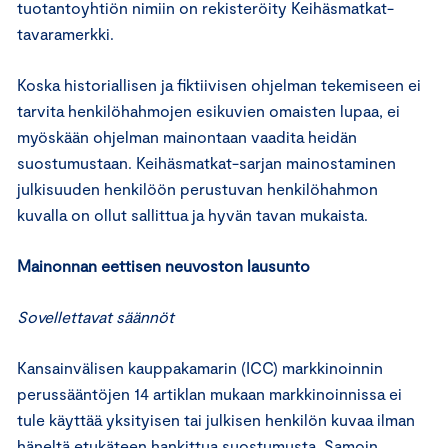
tuotantoyhtiön nimiin on rekisteröity Keihäsmatkat-
tavaramerkki.
Koska historiallisen ja fiktiivisen ohjelman tekemiseen ei
tarvita henkilöhahmojen esikuvien omaisten lupaa, ei
myöskään ohjelman mainontaan vaadita heidän
suostumustaan. Keihäsmatkat-sarjan mainostaminen
julkisuuden henkilöön perustuvan henkilöhahmon
kuvalla on ollut sallittua ja hyvän tavan mukaista.
Mainonnan eettisen neuvoston lausunto
Sovellettavat säännöt
Kansainvälisen kauppakamarin (ICC) markkinoinnin
perussääntöjen 14 artiklan mukaan markkinoinnissa ei
tule käyttää yksityisen tai julkisen henkilön kuvaa ilman
häneltä etukäteen hankittua suostumusta. Samoin