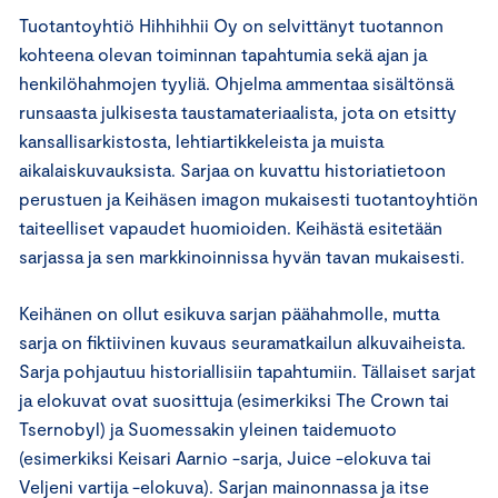
Tuotantoyhtiö Hihhihhii Oy on selvittänyt tuotannon
kohteena olevan toiminnan tapahtumia sekä ajan ja
henkilöhahmojen tyyliä. Ohjelma ammentaa sisältönsä
runsaasta julkisesta taustamateriaalista, jota on etsitty
kansallisarkistosta, lehtiartikkeleista ja muista
aikalaiskuvauksista. Sarjaa on kuvattu historiatietoon
perustuen ja Keihäsen imagon mukaisesti tuotantoyhtiön
taiteelliset vapaudet huomioiden. Keihästä esitetään
sarjassa ja sen markkinoinnissa hyvän tavan mukaisesti.
Keihänen on ollut esikuva sarjan päähahmolle, mutta
sarja on fiktiivinen kuvaus seuramatkailun alkuvaiheista.
Sarja pohjautuu historiallisiin tapahtumiin. Tällaiset sarjat
ja elokuvat ovat suosittuja (esimerkiksi The Crown tai
Tsernobyl) ja Suomessakin yleinen taidemuoto
(esimerkiksi Keisari Aarnio -sarja, Juice -elokuva tai
Veljeni vartija -elokuva). Sarjan mainonnassa ja itse