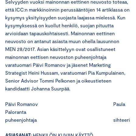
Selvyyden vuoksi mainonnan eettinen neuvosto toteaa,
että ICC:n markkinoinnin perussääntöjen 14 artiklassa on
kysymys yksityisyyden suojasta laajassa mielessä. Kun
kysymyksessä on kuollut henkilö, suojan pituutta
arvioidaan tapauskohtaisesti. Mainonnan eettinen
neuvosto on antanut asiasta muun ohella lausunnon
MEN 28/2017. Asian käsittelyyn ovat osallistuneet
mainonnan eettisen neuvoston puheenjohtaja
varatuomari Päivi Romanov ja jäsenet Marketing
Strategist Heini Hussam, varatuomari Pia Kumpulainen,
Senior Advisor Tommi Pelkonen ja oikeustieteen
kandidaatti Johanna Suurpää.
Päivi Romanov Paula
Paloranta
puheenjohtaja sihteeri
ASIASANAT:
HENKILÖN KUVAN KÄYTTÖ