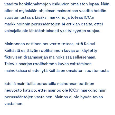
vaadita henkilöhahmojen esikuvien omaisten lupaa. Näin
ollen ei myöskään ohjelman mainontaan vaadita heidän
suostumustaan. Lisäksi markkinoija toteaa ICC:n
markkinoinnin perussääntöjen 14 artiklan osalta, ettei
vainajalla ole lähtökohtaisesti yksityisyyden suojaa.
Mainonnan eettinen neuvosto toteaa, että Kalevi
Keihästä esittävän roolihahmon kuvaa on käytetty
fiktiivisen draamasarjan mainoksissa sellaisenaan.
Televisiosarjan roolihahmon kuvan esittäminen
mainoksissa ei edellytä Keihäsen omaisten suostumusta.
Edellä mainituilla perusteilla mainonnan eettinen
neuvosto katsoo, ettei mainos ole ICC:n markkinoinnin
perussääntöjen vastainen. Mainos ei ole hyvän tavan
vastainen.