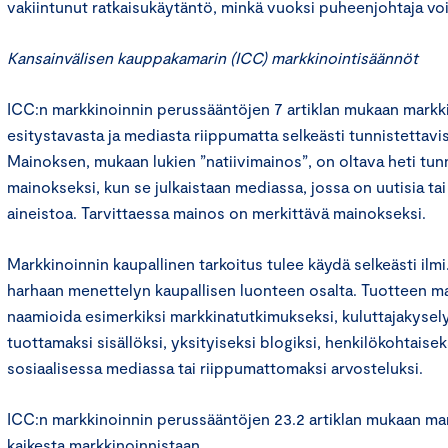
vakiintunut ratkaisukäytäntö, minkä vuoksi puheenjohtaja vo
Kansainvälisen kauppakamarin (ICC) markkinointisäännöt
ICC:n markkinoinnin perussääntöjen 7 artiklan mukaan markk
esitystavasta ja mediasta riippumatta selkeästi tunnistettavi
Mainoksen, mukaan lukien ”natiivimainos”, on oltava heti tun
mainokseksi, kun se julkaistaan mediassa, jossa on uutisia tai
aineistoa. Tarvittaessa mainos on merkittävä mainokseksi.
Markkinoinnin kaupallinen tarkoitus tulee käydä selkeästi ilmi.
harhaan menettelyn kaupallisen luonteen osalta. Tuotteen mar
naamioida esimerkiksi markkinatutkimukseksi, kuluttajakysely
tuottamaksi sisällöksi, yksityiseksi blogiksi, henkilökohtaiseks
sosiaalisessa mediassa tai riippumattomaksi arvosteluksi.
ICC:n markkinoinnin perussääntöjen 23.2 artiklan mukaan ma
kaikesta markkinoinnistaan.