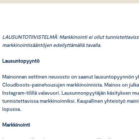
LAUSUNTOTIIVISTELMÄ: Markkinointi ei ollut tunnistettaviss
markkinointisääntöjen edellyttämällä tavalla.
Lausuntopyyntö
Mainonnan eettinen neuvosto on saanut lausuntopyynnön yks
Cloudboots-painehousujen markkinoinnista. Mainos on julka
Instagram-tilillä valavuori. Lausunnonpyytäjän käsityksen muk
tunnistettavissa markkinoinniksi. Kaupallinen yhteistyö maini
lopussa.
Markkinointi