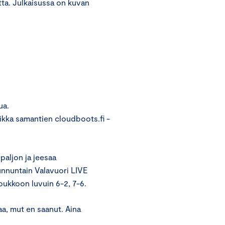
tta. Julkaisussa on kuvan
ua.
aikka samantien cloudboots.fi -
paljon ja jeesaa
sunnuntain Valavuori LIVE
joukkoon luvuin 6-2, 7-6.
aa, mut en saanut. Aina