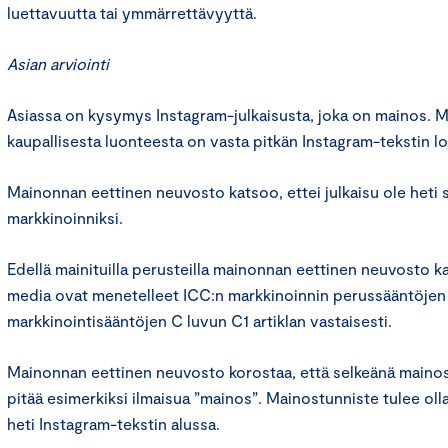
luettavuutta tai ymmärrettävyyttä.
Asian arviointi
Asiassa on kysymys Instagram-julkaisusta, joka on mainos. Ma
kaupallisesta luonteesta on vasta pitkän Instagram-tekstin l
Mainonnan eettinen neuvosto katsoo, ettei julkaisu ole heti s
markkinoinniksi.
Edellä mainituilla perusteilla mainonnan eettinen neuvosto ka
media ovat menetelleet ICC:n markkinoinnin perussääntöjen 7
markkinointisääntöjen C luvun C1 artiklan vastaisesti.
Mainonnan eettinen neuvosto korostaa, että selkeänä maino
pitää esimerkiksi ilmaisua ”mainos”. Mainostunniste tulee oll
heti Instagram-tekstin alussa.