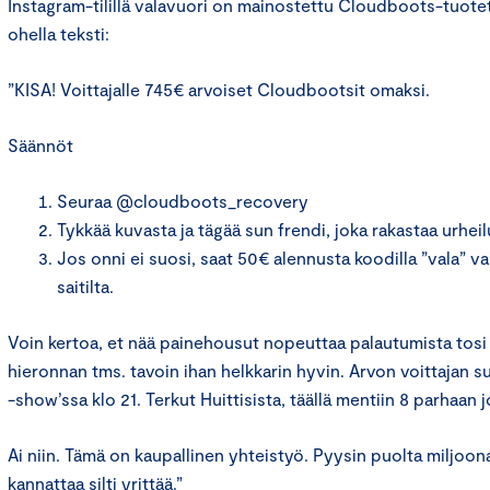
Instagram-tilillä valavuori on mainostettu Cloudboots-tuote
ohella teksti:
”KISA! Voittajalle 745€ arvoiset Cloudbootsit omaksi.
Säännöt
Seuraa @cloudboots_recovery
Tykkää kuvasta ja tägää sun frendi, joka rakastaa urheil
Jos onni ei suosi, saat 50€ alennusta koodilla ”vala” v
saitilta.
Voin kertoa, et nää painehousut nopeuttaa palautumista tosi 
hieronnan tms. tavoin ihan helkkarin hyvin. Arvon voittajan 
-show’ssa klo 21. Terkut Huittisista, täällä mentiin 8 parhaan 
Ai niin. Tämä on kaupallinen yhteistyö. Pyysin puolta miljoon
kannattaa silti yrittää.”