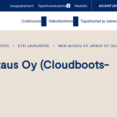
Kauppakamarit
Tapahtumakalenteri
Medialle
ASIANTUN
Uutishuone
Vaikuttaminen
Tapahtumat ja valme
OSTO
›
ETSI LAUSUNTOA
›
MEN 26/2022 EV LATAUS OY (C
aus Oy (Cloudboots-