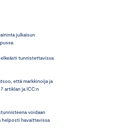
ininta julkaisun
opussa.
elkeästi tunnistettavissa
tsoo, että markkinoija ja
 artiklan ja ICC:n
stunnisteena voidaan
a helposti havaittavissa