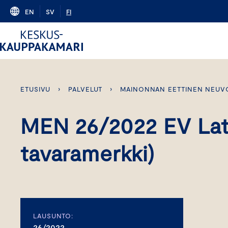
Skip
EN
SV
FI
to
content
ETUSIVU
›
PALVELUT
›
MAINONNAN EETTINEN NEUV
MEN 26/2022 EV Lat
tavaramerkki)
LAUSUNTO:
26/2022