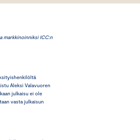
a markkinoinniksi ICC:n
ityishenkilöltä
istu Aleksi Valavuoren
aan julkaisu ei ole
taan vasta julkaisun