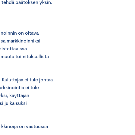
i tehdä päätöksen yksin.
inoinnin on oltava
ssa markkinoinniksi.
nistettavissa
 muuta toimituksellista
 Kuluttajaa ei tule johtaa
kkinointia ei tule
ksi, käyttäjän
i julkaisuksi
rkkinoija on vastuussa