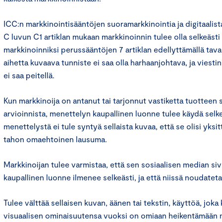
ICC:n markkinointisääntöjen suoramarkkinointia ja digitaalis
C luvun C1 artiklan mukaan markkinoinnin tulee olla selkeästi
markkinoinniksi perussääntöjen 7 artiklan edellyttämällä tava
aihetta kuvaava tunniste ei saa olla harhaanjohtava, ja viesti
ei saa peitellä.
Kun markkinoija on antanut tai tarjonnut vastiketta tuotteen 
arvioinnista, menettelyn kaupallinen luonne tulee käydä selkeä
menettelystä ei tule syntyä sellaista kuvaa, että se olisi yksi
tahon omaehtoinen lausuma.
Markkinoijan tulee varmistaa, että sen sosiaalisen median sivu
kaupallinen luonne ilmenee selkeästi, ja että niissä noudateta
Tulee välttää sellaisen kuvan, äänen tai tekstin, käyttöä, jok
visuaalisen ominaisuutensa vuoksi on omiaan heikentämään 