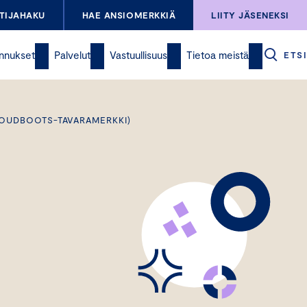
TIJAHAKU
HAE ANSIOMERKKIÄ
LIITY JÄSENEKSI
nnukset
Palvelut
Vastuullisuus
Tietoa meistä
ETSI
LOUDBOOTS-TAVARAMERKKI)