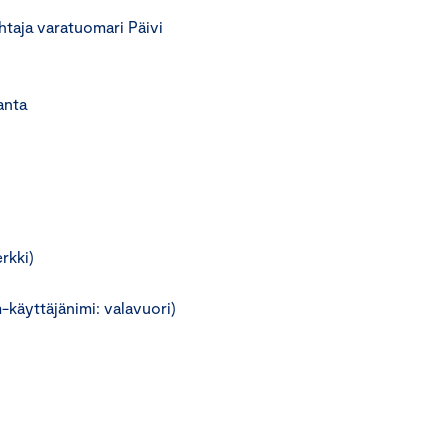
taja varatuomari Päivi
ta
rkki)
-käyttäjänimi: valavuori)