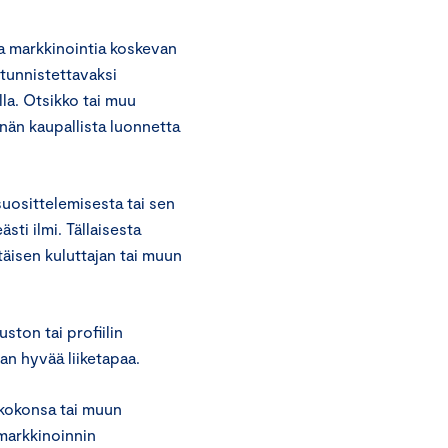
ta markkinointia koskevan
 tunnistettavaksi
lla. Otsikko tai muu
nnän kaupallista luonnetta
suosittelemisesta tai sen
sti ilmi. Tällaisesta
ttäisen kuluttajan tai muun
ston tai profiilin
an hyvää liiketapaa.
a kokonsa tai muun
markkinoinnin