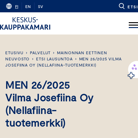
Skip
FI
EN
SV
ETSI
to
content
ETUSIVU
›
PALVELUT
›
MAINONNAN EETTINEN
NEUVOSTO
›
ETSI LAUSUNTOA
›
MEN 26/2025 VILMA
JOSEFIINA OY (NELLAFIINA-TUOTEMERKKI)
MEN 26/2025
Vilma Josefiina Oy
(Nellafiina-
tuotemerkki)