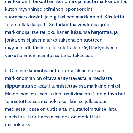
markkinointi tarkoittaa mainontaa ja muuta markkinointia,
kuten myynninedistäminen, sponsorointi,
suoramarkkinointi ja digitaalinen markkinointi. Käsitettä
tulee tulkita laajasti. Se tarkoittaa viestintää, jota
markkinoija itse tai joku hänen lukuunsa harjoittaa, ja
jonka ensisijaisena tarkoituksena on tuotteen
myynninedistäminen tai kuluttajien käyttäytymiseen
vaikuttaminen mainitussa tarkoituksessa.
ICC:n markkinointisääntöjen 7 artiklan mukaan
markkinoinnin on oltava esitystavasta ja mediasta
riippumatta selkeästi tunnistettavissa markkinoinniksi.
Mainoksen, mukaan lukien ”natiivimainos”, on oltava heti
tunnistettavissa mainokseksi, kun se julkaistaan
mediassa, jossa on uutisia tai muuta toimituksellista
aineistoa. Tarvittaessa mainos on merkittävä
mainokseksi.