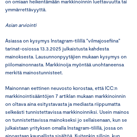
on omiaan heikentämään markkinoinnin luettavuutta tai
ymmärrettävyyttä.
Asian arviointi
Asiassa on kysymys Instagram-tilillä ”vilmajosefiina”
tarinat-osiossa 13.3.2025 julkaistusta kahdesta
mainoksesta. Lausunnonpyytäjien mukaan kysymys on
piilomainonnasta. Markkinoija myöntää unohtaneensa
merkitä mainostunnisteet.
Mainonnan eettinen neuvosto korostaa, että ICC:n
markkinointisääntöjen 7 artiklan mukaan markkinoinnin
on oltava aina esitystavasta ja mediasta riippumatta
selkeästi tunnistettavissa markkinoinniksi. Usein mainos
on tunnistettavissa mainokseksi jo sellaisenaan, kun se
julkaistaan yrityksen omalla Instagram-tilillä, jossa on
ainoastaan kaupallista sisältöä. Kuitenkin silloin, kun