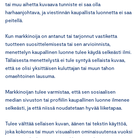
tai muu aihetta kuvaava tunniste ei saa olla
harhaanjohtava, ja viestinnän kaupallista luonnetta ei saa
peitellä.
Kun markkinoija on antanut tai tarjonnut vastiketta
tuotteen suosittelemisesta tai sen arvioinnista,
menettelyn kaupallinen luonne tulee käydä selkeästi ilmi.
Tällaisesta menettelystä ei tule syntyä sellaista kuvaa,
että se olisi yksittäisen kuluttajan tai muun tahon
omaehtoinen lausuma.
Markkinoijan tulee varmistaa, että sen sosiaalisen
median sivuston tai profiilin kaupallinen luonne ilmenee
selkeästi, ja että niissä noudatetaan hyvää liiketapaa.
Tulee välttää sellaisen kuvan, äänen tai tekstin käyttöä,
joka kokonsa tai muun visuaalisen ominaisuutensa vuoksi