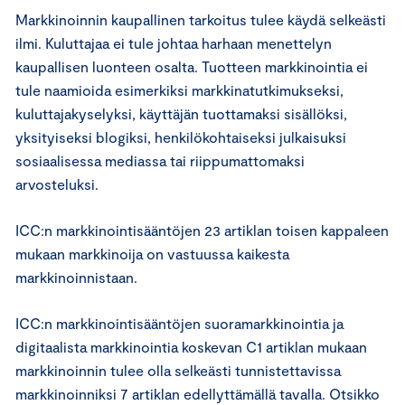
Markkinoinnin kaupallinen tarkoitus tulee käydä selkeästi
ilmi. Kuluttajaa ei tule johtaa harhaan menettelyn
kaupallisen luonteen osalta. Tuotteen markkinointia ei
tule naamioida esimerkiksi markkinatutkimukseksi,
kuluttajakyselyksi, käyttäjän tuottamaksi sisällöksi,
yksityiseksi blogiksi, henkilökohtaiseksi julkaisuksi
sosiaalisessa mediassa tai riippumattomaksi
arvosteluksi.
ICC:n markkinointisääntöjen 23 artiklan toisen kappaleen
mukaan markkinoija on vastuussa kaikesta
markkinoinnistaan.
ICC:n markkinointisääntöjen suoramarkkinointia ja
digitaalista markkinointia koskevan C1 artiklan mukaan
markkinoinnin tulee olla selkeästi tunnistettavissa
markkinoinniksi 7 artiklan edellyttämällä tavalla. Otsikko