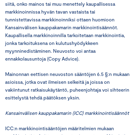
siitä, onko mainos tai muu menettely kaupallisessa
markkinoinnissa hyvän tavan vastaista tai
tunnistettavissa markkinoinniksi ottaen huomioon
Kansainvälisen kauppakamarin markkinointisäännöt.
Kaupallisella markkinoinnilla tarkoitetaan markkinointia,
jonka tarkoituksena on kulutushyödykkeen
myynninedistäminen. Neuvosto voi antaa
ennakkolausuntoja (Copy Advice).
Mainonnan eettisen neuvoston sääntöjen 6.5 §:n mukaan
asioissa, jotka ovat ilmeisen selkeitä ja joissa on
vakiintunut ratkaisukäytäntö, puheenjohtaja voi sihteerin
esittelystä tehdä päätöksen yksin.
Kansainvälisen kauppakamarin (ICC) markkinointisäännöt
ICC:n markkinointisääntöjen määritelmien mukaan