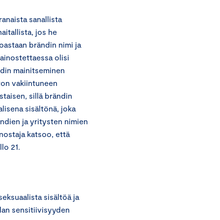
anaista sanallista
aitallista, jos he
oastaan brändin nimi ja
ainostettaessa olisi
ndin mainitseminen
ton vakiintuneen
aisen, sillä brändin
lisena sisältönä, joka
ändien ja yritysten nimien
ostaja katsoo, että
lo 21.
ksuaalista sisältöä ja
lan sensitiivisyyden