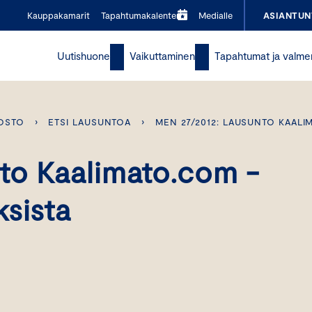
Kauppakamarit
Tapahtumakalenteri
Medialle
ASIANTUN
Uutishuone
Vaikuttaminen
Tapahtumat ja valme
OSTO
›
ETSI LAUSUNTOA
›
MEN 27/2012: LAUSUNTO KAAL
to Kaalimato.com -
sista