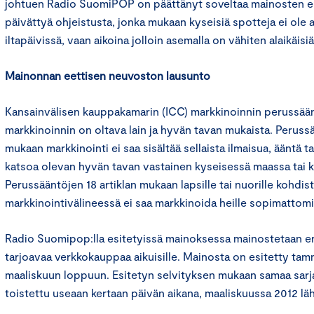
johtuen Radio SuomiPOP on päättänyt soveltaa mainosten es
päivättyä ohjeistusta, jonka mukaan kyseisiä spotteja ei ole 
iltapäivissä, vaan aikoina jolloin asemalla on vähiten alaikäisiä
Mainonnan eettisen neuvoston lausunto
Kansainvälisen kauppakamarin (ICC) markkinoinnin perussään
markkinoinnin on oltava lain ja hyvän tavan mukaista. Perussä
mukaan markkinointi ei saa sisältää sellaista ilmaisua, ääntä t
katsoa olevan hyvän tavan vastainen kyseisessä maassa tai k
Perussääntöjen 18 artiklan mukaan lapsille tai nuorille kohdis
markkinointivälineessä ei saa markkinoida heille sopimattomi
Radio Suomipop:lla esitetyissä mainoksessa mainostetaan er
tarjoavaa verkkokauppaa aikuisille. Mainosta on esitetty ta
maaliskuun loppuun. Esitetyn selvityksen mukaan samaa sarj
toistettu useaan kertaan päivän aikana, maaliskuussa 2012 läh