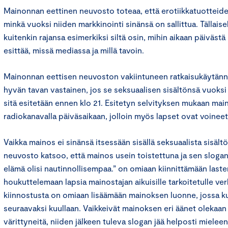
Mainonnan eettinen neuvosto toteaa, että erotiikkatuotteiden
minkä vuoksi niiden markkinointi sinänsä on sallittua. Tällais
kuitenkin rajansa esimerkiksi siltä osin, mihin aikaan päiväst
esittää, missä mediassa ja millä tavoin.
Mainonnan eettisen neuvoston vakiintuneen ratkaisukäytän
hyvän tavan vastainen, jos se seksuaalisen sisältönsä vuoksi 
sitä esitetään ennen klo 21. Esitetyn selvityksen mukaan mai
radiokanavalla päiväsaikaan, jolloin myös lapset ovat voineet
Vaikka mainos ei sinänsä itsessään sisällä seksuaalista sisäl
neuvosto katsoo, että mainos usein toistettuna ja sen slogan
elämä olisi nautinnollisempaa.” on omiaan kiinnittämään las
houkuttelemaan lapsia mainostajan aikuisille tarkoitetulle ve
kiinnostusta on omiaan lisäämään mainoksen luonne, jossa kuu
seuraavaksi kuullaan. Vaikkeivät mainoksen eri äänet olekaan 
värittyneitä, niiden jälkeen tuleva slogan jää helposti mieleen