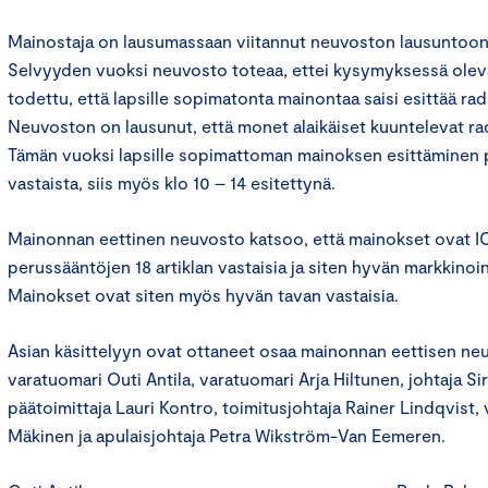
Mainostaja on lausumassaan viitannut neuvoston lausuntoo
Selvyyden vuoksi neuvosto toteaa, ettei kysymyksessä olev
todettu, että lapsille sopimatonta mainontaa saisi esittää radi
Neuvoston on lausunut, että monet alaikäiset kuuntelevat ra
Tämän vuoksi lapsille sopimattoman mainoksen esittäminen p
vastaista, siis myös klo 10 – 14 esitettynä.
Mainonnan eettinen neuvosto katsoo, että mainokset ovat I
perussääntöjen 18 artiklan vastaisia ja siten hyvän markkinoin
Mainokset ovat siten myös hyvän tavan vastaisia.
Asian käsittelyyn ovat ottaneet osaa mainonnan eettisen n
varatuomari Outi Antila, varatuomari Arja Hiltunen, johtaja Si
päätoimittaja Lauri Kontro, toimitusjohtaja Rainer Lindqvist,
Mäkinen ja apulaisjohtaja Petra Wikström-Van Eemeren.