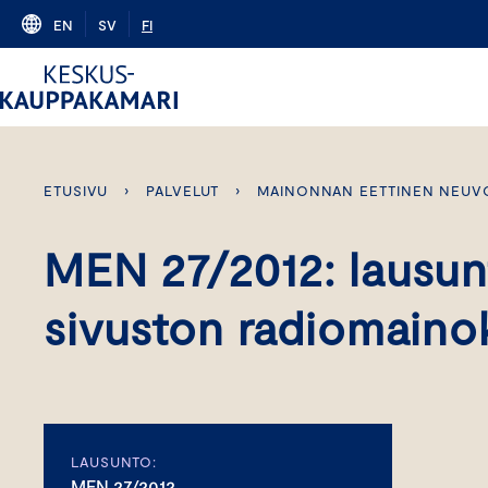
Skip
EN
SV
FI
to
content
ETUSIVU
›
PALVELUT
›
MAINONNAN EETTINEN NEUV
MEN 27/2012: lausun
sivuston radiomainok
LAUSUNTO:
MEN 27/2012