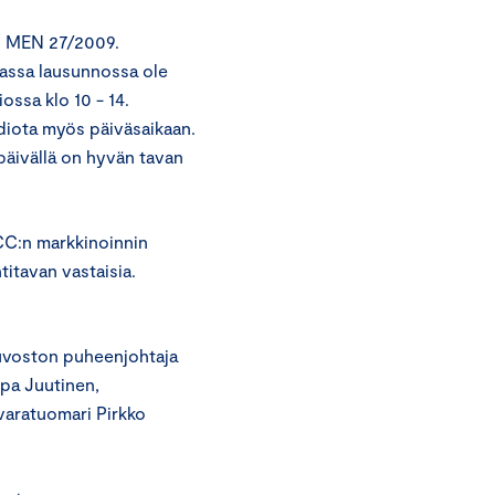
n MEN 27/2009.
assa lausunnossa ole
ossa klo 10 - 14.
diota myös päiväsaikaan.
äivällä on hyvän tavan
CC:n markkinoinnin
titavan vastaisia.
euvoston puheenjohtaja
rpa Juutinen,
 varatuomari Pirkko