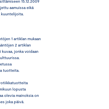
ittämiseen 15.12.2009
ajettu aamuissa eikä
 kuuntelijoita.
töjen 1 artiklan mukaan
äntöjen 2 artiklan
ai kuvaa, jonka voidaan
ulttuurissa.
tetussa
a tuotteita.
otiikkatuotteita
mmikuun lopusta
aa olevia mainoksia on
es joka päivä.