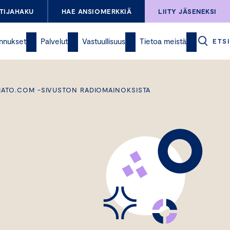
TIJAHAKU
HAE ANSIOMERKKIÄ
LIITY JÄSENEKSI
nnukset
Palvelut
Vastuullisuus
Tietoa meistä
ETSI
IMATO.COM -SIVUSTON RADIOMAINOKSISTA