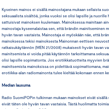
Kyseinen mainos ei sisällä mainostajana mukaan sellaista suor
seksuaalista sisältöä, jonka vuoksi se olisi lapsille ja nuorille h
sattuisivat mainoksen kuulemaan. Mainoksessa mainitaan ain
mainostaja kyseenalaistaa sen, että brändin mainitseminen m
hyvän tavan vastaista. Mainostaja ei myöskään näe, että brä
mainoksessa tekisi mainoksesta Mainonnan eettisen neuvos
ratkaisukäytännön (MEN 21/2008) mukaisesti hyvän tavan vast
mainitsemista ei voida pitää käytännön tarkoittamana seksuaa
olisi lapsille sopimatonta. Jos erotiikkatuotteita myyvien br
mainitsemista mainoksissa on pidettävä sopimattomana, main
erotiikka-alan radiomainonta tulee kieltää kokonaan ennen kel
Median lausuma
Radio SuomiPOPin tulkinnan mukaan mainokset eivät sisällä se
eivät täten ole hyvän tavan vastaisia. Tästä huolimatta toimia