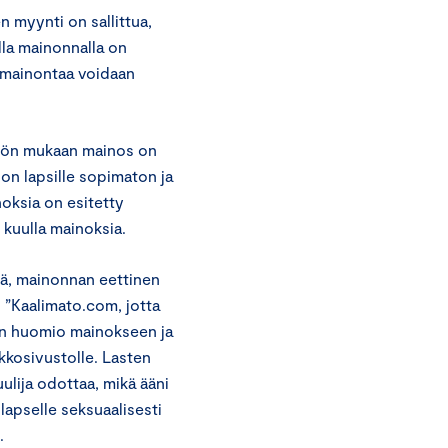
 myynti on sallittua,
ella mainonnalla on
ä mainontaa voidaan
nön mukaan mainos on
on lapsille sopimaton ja
noksia on esitetty
 kuulla mainoksia.
töä, mainonnan eettinen
 ”Kaalimato.com, jotta
ten huomio mainokseen ja
rkkosivustolle. Lasten
lija odottaa, mikä ääni
lapselle seksuaalisesti
.