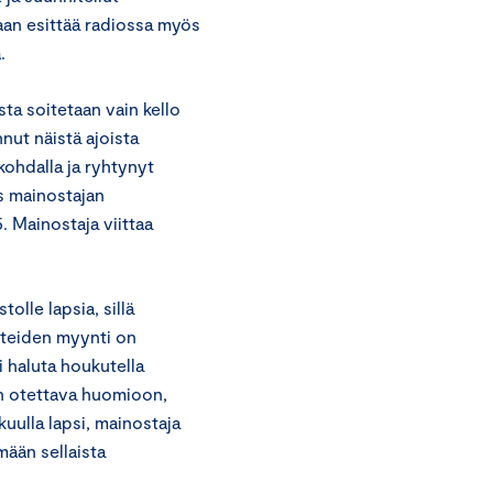
aan esittää radiossa myös
.
a soitetaan vain kello
nut näistä ajoista
kohdalla ja ryhtynyt
s mainostajan
. Mainostaja viittaa
olle lapsia, sillä
otteiden myynti on
ei haluta houkutella
on otettava huomioon,
uulla lapsi, mainostaja
mään sellaista