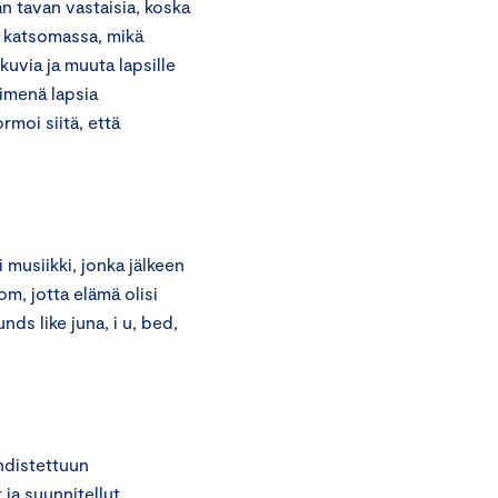
 tavan vastaisia, koska
i katsomassa, mikä
kuvia ja muuta lapsille
imenä lapsia
moi siitä, että
musiikki, jonka jälkeen
om, jotta elämä olisi
ds like juna, i u, bed,
hdistettuun
ja suunnitellut