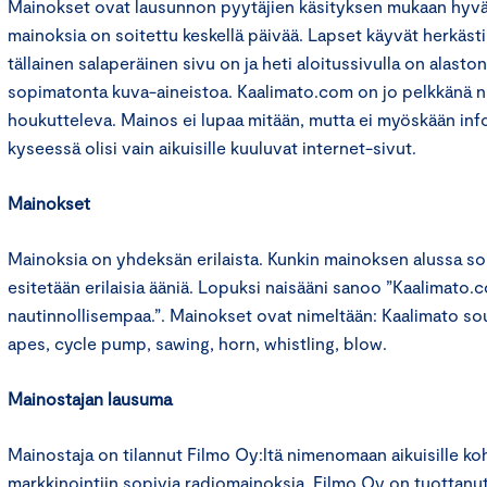
Mainokset ovat lausunnon pyytäjien käsityksen mukaan hyvän
mainoksia on soitettu keskellä päivää. Lapset käyvät herkäst
tällainen salaperäinen sivu on ja heti aloitussivulla on alaston
sopimatonta kuva-aineistoa. Kaalimato.com on jo pelkkänä n
houkutteleva. Mainos ei lupaa mitään, mutta ei myöskään infor
kyseessä olisi vain aikuisille kuuluvat internet-sivut.
Mainokset
Mainoksia on yhdeksän erilaista. Kunkin mainoksen alussa soi 
esitetään erilaisia ääniä. Lopuksi naisääni sanoo ”Kaalimato.c
nautinnollisempaa.”. Mainokset ovat nimeltään: Kaalimato soun
apes, cycle pump, sawing, horn, whistling, blow.
Mainostajan lausuma
Mainostaja on tilannut Filmo Oy:ltä nimenomaan aikuisille ko
markkinointiin sopivia radiomainoksia. Filmo Oy on tuottanut 