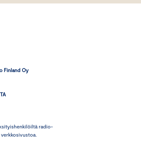
o Finland Oy
TA
ityishenkilöiltä radio-
a verkkosivustoa.