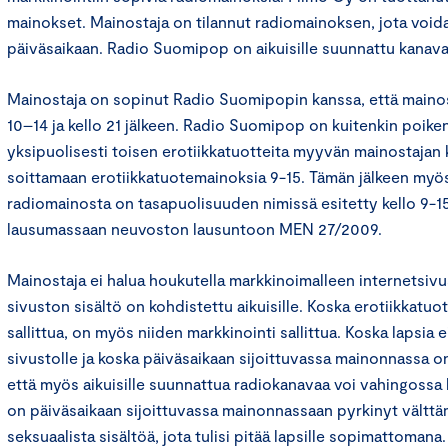
mainokset. Mainostaja on tilannut radiomainoksen, jota void
päiväsaikaan. Radio Suomipop on aikuisille suunnattu kanava
Mainostaja on sopinut Radio Suomipopin kanssa, että mainost
10–14 ja kello 21 jälkeen. Radio Suomipop on kuitenkin poiken
yksipuolisesti toisen erotiikkatuotteita myyvän mainostajan 
soittamaan erotiikkatuotemainoksia 9-15. Tämän jälkeen myö
radiomainosta on tasapuolisuuden nimissä esitetty kello 9-15
lausumassaan neuvoston lausuntoon MEN 27/2009.
Mainostaja ei halua houkutella markkinoimalleen internetsivust
sivuston sisältö on kohdistettu aikuisille. Koska erotiikkatu
sallittua, on myös niiden markkinointi sallittua. Koska lapsia 
sivustolle ja koska päiväsaikaan sijoittuvassa mainonnassa 
että myös aikuisille suunnattua radiokanavaa voi vahingossa k
on päiväsaikaan sijoittuvassa mainonnassaan pyrkinyt välttä
seksuaalista sisältöä, jota tulisi pitää lapsille sopimattomana.