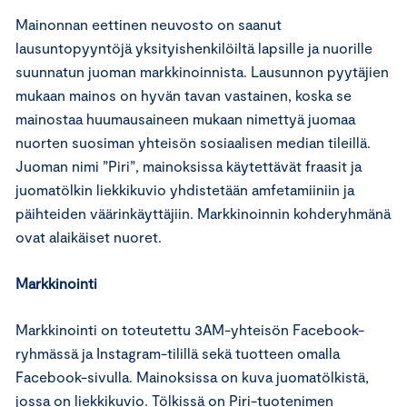
Mainonnan eettinen neuvosto on saanut
lausuntopyyntöjä yksityishenkilöiltä lapsille ja nuorille
suunnatun juoman markkinoinnista. Lausunnon pyytäjien
mukaan mainos on hyvän tavan vastainen, koska se
mainostaa huumausaineen mukaan nimettyä juomaa
nuorten suosiman yhteisön sosiaalisen median tileillä.
Juoman nimi ”Piri”, mainoksissa käytettävät fraasit ja
juomatölkin liekkikuvio yhdistetään amfetamiiniin ja
päihteiden väärinkäyttäjiin. Markkinoinnin kohderyhmänä
ovat alaikäiset nuoret.
Markkinointi
Markkinointi on toteutettu 3AM-yhteisön Facebook-
ryhmässä ja Instagram-tilillä sekä tuotteen omalla
Facebook-sivulla. Mainoksissa on kuva juomatölkistä,
jossa on liekkikuvio. Tölkissä on Piri-tuotenimen