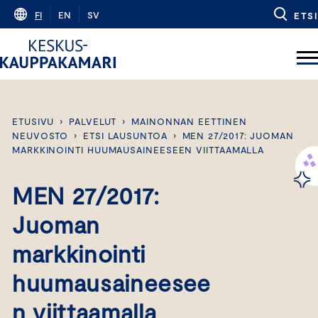
Skip
FI
EN
SV
ETSI
to
content
ETUSIVU
›
PALVELUT
›
MAINONNAN EETTINEN
NEUVOSTO
›
ETSI LAUSUNTOA
›
MEN 27/2017: JUOMAN
MARKKINOINTI HUUMAUSAINEESEEN VIITTAAMALLA
MEN 27/2017:
Juoman
markkinointi
huumausaineesee
n viittaamalla