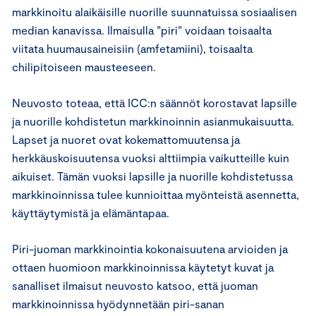
markkinoitu alaikäisille nuorille suunnatuissa sosiaalisen
median kanavissa. Ilmaisulla ”piri” voidaan toisaalta
viitata huumausaineisiin (amfetamiini), toisaalta
chilipitoiseen mausteeseen.
Neuvosto toteaa, että ICC:n säännöt korostavat lapsille
ja nuorille kohdistetun markkinoinnin asianmukaisuutta.
Lapset ja nuoret ovat kokemattomuutensa ja
herkkäuskoisuutensa vuoksi alttiimpia vaikutteille kuin
aikuiset. Tämän vuoksi lapsille ja nuorille kohdistetussa
markkinoinnissa tulee kunnioittaa myönteistä asennetta,
käyttäytymistä ja elämäntapaa.
Piri-juoman markkinointia kokonaisuutena arvioiden ja
ottaen huomioon markkinoinnissa käytetyt kuvat ja
sanalliset ilmaisut neuvosto katsoo, että juoman
markkinoinnissa hyödynnetään piri-sanan