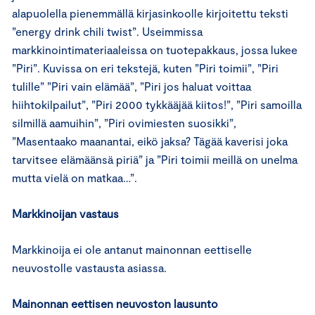
alapuolella pienemmällä kirjasinkoolle kirjoitettu teksti
”energy drink chili twist”. Useimmissa
markkinointimateriaaleissa on tuotepakkaus, jossa lukee
”Piri”. Kuvissa on eri tekstejä, kuten ”Piri toimii”, ”Piri
tulille” ”Piri vain elämää”, ”Piri jos haluat voittaa
hiihtokilpailut”, ”Piri 2000 tykkääjää kiitos!”, ”Piri samoilla
silmillä aamuihin”, ”Piri ovimiesten suosikki”,
”Masentaako maanantai, eikö jaksa? Tägää kaverisi joka
tarvitsee elämäänsä piriä” ja ”Piri toimii meillä on unelma
mutta vielä on matkaa…”.
Markkinoijan vastaus
Markkinoija ei ole antanut mainonnan eettiselle
neuvostolle vastausta asiassa.
Mainonnan eettisen neuvoston lausunto