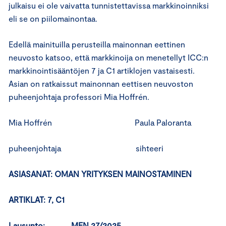
julkaisu ei ole vaivatta tunnistettavissa markkinoinniksi
eli se on piilomainontaa.
Edellä mainituilla perusteilla mainonnan eettinen
neuvosto katsoo, että markkinoija on menetellyt ICC:n
markkinointisääntöjen 7 ja C1 artiklojen vastaisesti.
Asian on ratkaissut mainonnan eettisen neuvoston
puheenjohtaja professori Mia Hoffrén.
Mia Hoffrén Paula Paloranta
puheenjohtaja sihteeri
ASIASANAT: OMAN YRITYKSEN MAINOSTAMINEN
ARTIKLAT: 7, C1
Lausunto: MEN 27/2025