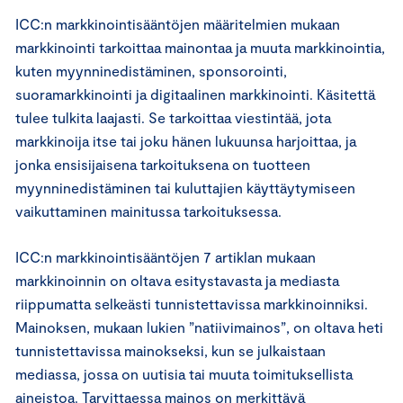
ICC:n markkinointisääntöjen määritelmien mukaan
markkinointi tarkoittaa mainontaa ja muuta markkinointia,
kuten myynninedistäminen, sponsorointi,
suoramarkkinointi ja digitaalinen markkinointi. Käsitettä
tulee tulkita laajasti. Se tarkoittaa viestintää, jota
markkinoija itse tai joku hänen lukuunsa harjoittaa, ja
jonka ensisijaisena tarkoituksena on tuotteen
myynninedistäminen tai kuluttajien käyttäytymiseen
vaikuttaminen mainitussa tarkoituksessa.
ICC:n markkinointisääntöjen 7 artiklan mukaan
markkinoinnin on oltava esitystavasta ja mediasta
riippumatta selkeästi tunnistettavissa markkinoinniksi.
Mainoksen, mukaan lukien ”natiivimainos”, on oltava heti
tunnistettavissa mainokseksi, kun se julkaistaan
mediassa, jossa on uutisia tai muuta toimituksellista
aineistoa. Tarvittaessa mainos on merkittävä