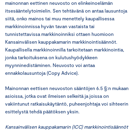
mainonnan eettinen neuvosto on elinkeinoelämän
itsesääntelytoimielin. Sen tehtävänä on antaa lausuntoja
siitä, onko mainos tai muu menettely kaupallisessa
markkinoinnissa hyvän tavan vastaista tai
tunnistettavissa markkinoinniksi ottaen huomioon
Kansainvälisen kauppakamarin markkinointisäännöt.
Kaupallisella markkinoinnilla tarkoitetaan markkinointia,
jonka tarkoituksena on kulutushyödykkeen
myynninedistäminen. Neuvosto voi antaa
ennakkolausuntoja (Copy Advice).
Mainonnan eettisen neuvoston sääntöjen 6.5 §:n mukaan
asioissa, jotka ovat ilmeisen selkeitä ja joissa on
vakiintunut ratkaisukäytäntö, puheenjohtaja voi sihteerin
esittelystä tehdä päätöksen yksin.
Kansainvälisen kauppakamarin (ICC) markkinointisäännöt