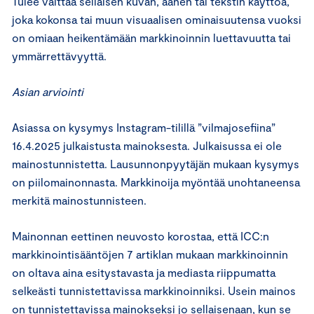
Tulee välttää sellaisen kuvan, äänen tai tekstin käyttöä,
joka kokonsa tai muun visuaalisen ominaisuutensa vuoksi
on omiaan heikentämään markkinoinnin luettavuutta tai
ymmärrettävyyttä.
Asian arviointi
Asiassa on kysymys Instagram-tilillä ”vilmajosefiina”
16.4.2025 julkaistusta mainoksesta. Julkaisussa ei ole
mainostunnistetta. Lausunnonpyytäjän mukaan kysymys
on piilomainonnasta. Markkinoija myöntää unohtaneensa
merkitä mainostunnisteen.
Mainonnan eettinen neuvosto korostaa, että ICC:n
markkinointisääntöjen 7 artiklan mukaan markkinoinnin
on oltava aina esitystavasta ja mediasta riippumatta
selkeästi tunnistettavissa markkinoinniksi. Usein mainos
on tunnistettavissa mainokseksi jo sellaisenaan, kun se