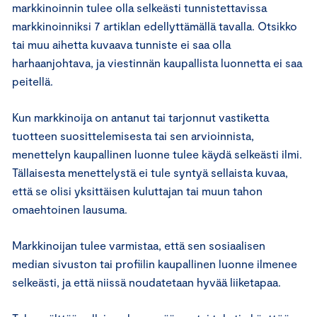
markkinoinnin tulee olla selkeästi tunnistettavissa
markkinoinniksi 7 artiklan edellyttämällä tavalla. Otsikko
tai muu aihetta kuvaava tunniste ei saa olla
harhaanjohtava, ja viestinnän kaupallista luonnetta ei saa
peitellä.
Kun markkinoija on antanut tai tarjonnut vastiketta
tuotteen suosittelemisesta tai sen arvioinnista,
menettelyn kaupallinen luonne tulee käydä selkeästi ilmi.
Tällaisesta menettelystä ei tule syntyä sellaista kuvaa,
että se olisi yksittäisen kuluttajan tai muun tahon
omaehtoinen lausuma.
Markkinoijan tulee varmistaa, että sen sosiaalisen
median sivuston tai profiilin kaupallinen luonne ilmenee
selkeästi, ja että niissä noudatetaan hyvää liiketapaa.