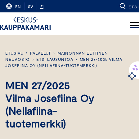
Skip
EN
SV
FI
ETSI
to
content
ETUSIVU
›
PALVELUT
›
MAINONNAN EETTINEN
NEUVOSTO
›
ETSI LAUSUNTOA
›
MEN 27/2025 VILMA
JOSEFIINA OY (NELLAFIINA-TUOTEMERKKI)
MEN 27/2025
Vilma Josefiina Oy
(Nellafiina-
tuotemerkki)