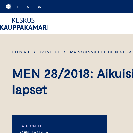
Skip
FI
EN
SV
to
content
ETUSIVU
›
PALVELUT
›
MAINONNAN EETTINEN NEUV
MEN 28/2018: Aikuisi
lapset
LAUSUNTO:
MEN 28/2018