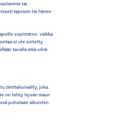
aupastamme tai
visesti lapseen tai hänen
apsille sopimaton, vaikka
ontaa ei ole esitetty
illään tavalla eikä siinä
tu deittailureality, joka
iste on tehty hyvän maun
kissä puhutaan aikuisten