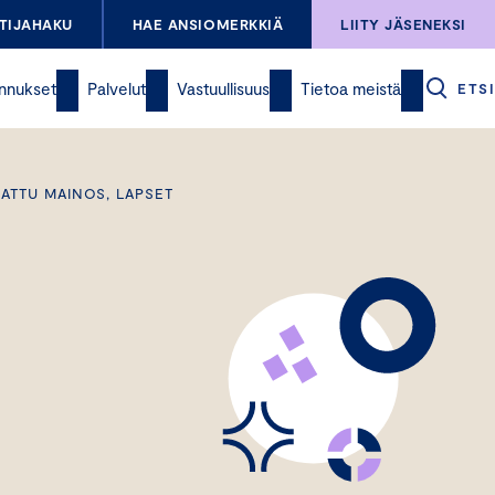
TIJAHAKU
HAE ANSIOMERKKIÄ
LIITY JÄSENEKSI
nnukset
Palvelut
Vastuullisuus
Tietoa meistä
ETSI
NATTU MAINOS, LAPSET