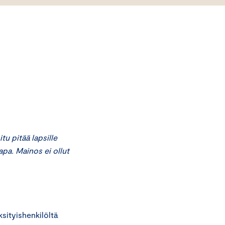
u pitää lapsille
pa. Mainos ei ollut
ityishenkilöltä