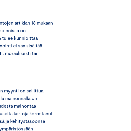
töjen artiklan 18 mukaan
inoinnissa on
ä tulee kunnioittaa
inti ei saa sisältää
i, moraalisesti tai
 myynti on sallittua,
ella mainonnalla on
kaudesta mainontaa
useita kertoja korostanut
nsä ja kehitystasoonsa
nympäristössään