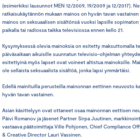
(esimerkiksi lausunnot MEN 12/2009, 19/2009 ja 12/2017). N
ratkaisukäytännön mukaan mainos on hyvän tavan vastainen es
mainos on seksuaalisen sisältönsä vuoksi lapsille sopimaton ja
paikalla tai radiossa taikka televisiossa ennen kello 21.
Kysymyksessä olevia mainoksia on esitetty maksuttomalla te
päiväsaikaan aikuisille suunnatun televisio-ohjelman yhteyd
esitettyinä myös lapset ovat voineet altistua mainoksille. Ma
ole sellaista seksuaalista sisältöä, jonka lapsi ymmärtäisi.
Edellä mainituilla perusteilla mainonnan eettinen neuvosto k
hyvän tavan vastainen.
Asian käsittelyyn ovat ottaneet osaa mainonnan eettisen n
Päivi Romanov ja jäsenet Partner Sirpa Juutinen, markkinointi
vastaava päätoimittaja Ville Pohjonen, Chief Compliance Off
& Creative Director Lauri Vassinen.