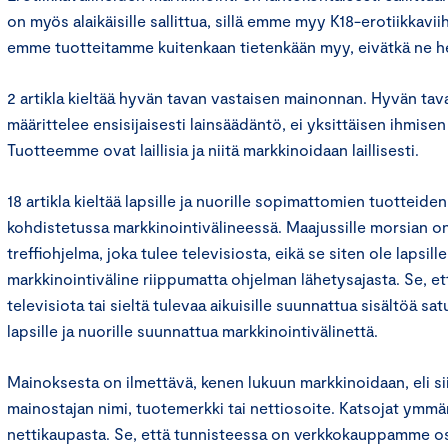
on myös alaikäisille sallittua, sillä emme myy K18-erotiikkaviih
emme tuotteitamme kuitenkaan tietenkään myy, eivätkä ne he
2 artikla kieltää hyvän tavan vastaisen mainonnan. Hyvän ta
määrittelee ensisijaisesti lainsäädäntö, ei yksittäisen ihmis
Tuotteemme ovat laillisia ja niitä markkinoidaan laillisesti.
18 artikla kieltää lapsille ja nuorille sopimattomien tuotteide
kohdistetussa markkinointivälineessä. Maajussille morsian on
treffiohjelma, joka tulee televisiosta, eikä se siten ole lapsill
markkinointiväline riippumatta ohjelman lähetysajasta. Se, ett
televisiota tai sieltä tulevaa aikuisille suunnattua sisältöä satu
lapsille ja nuorille suunnattua markkinointivälinettä.
Mainoksesta on ilmettävä, kenen lukuun markkinoidaan, eli si
mainostajan nimi, tuotemerkki tai nettiosoite. Katsojat ymmä
nettikaupasta. Se, että tunnisteessa on verkkokauppamme oso