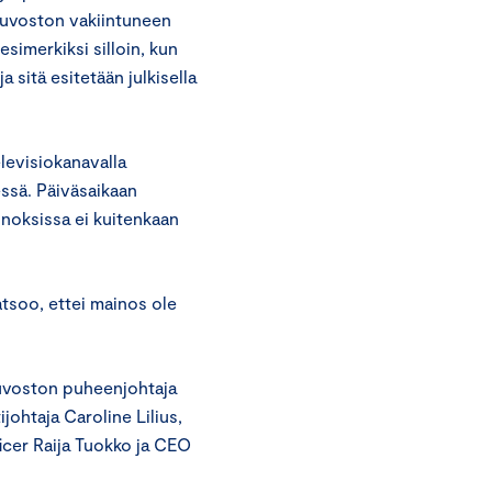
euvoston vakiintuneen
imerkiksi silloin, kun
 sitä esitetään julkisella
levisiokanavalla
essä. Päiväsaikaan
inoksissa ei kuitenkaan
atsoo, ettei mainos ole
euvoston puheenjohtaja
johtaja Caroline Lilius,
icer Raija Tuokko ja CEO