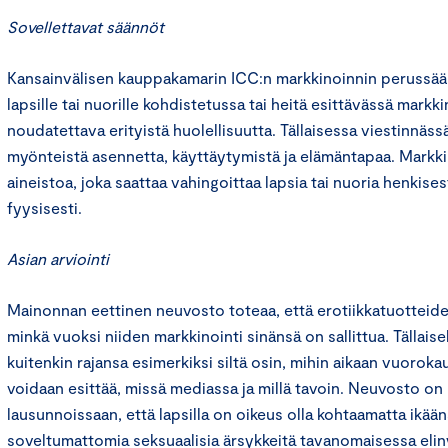
Sovellettavat säännöt
Kansainvälisen kauppakamarin ICC:n markkinoinnin perussään
lapsille tai nuorille kohdistetussa tai heitä esittävässä markk
noudatettava erityistä huolellisuutta. Tällaisessa viestinnäss
myönteistä asennetta, käyttäytymistä ja elämäntapaa. Markkino
aineistoa, joka saattaa vahingoittaa lapsia tai nuoria henkisest
fyysisesti.
Asian arviointi
Mainonnan eettinen neuvosto toteaa, että erotiikkatuotteiden
minkä vuoksi niiden markkinointi sinänsä on sallittua. Tällais
kuitenkin rajansa esimerkiksi siltä osin, mihin aikaan vuoro
voidaan esittää, missä mediassa ja millä tavoin. Neuvosto on 
lausunnoissaan, että lapsilla on oikeus olla kohtaamatta ikää
soveltumattomia seksuaalisia ärsykkeitä tavanomaisessa eli