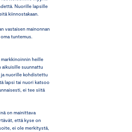
dettä. Nuorille lapsille
itä kiinnostakaan.
van vastaisen mainonnan
en oma tuntemus.
n markkinoinnin heille
 aikuisille suunnattu
e ja nuorille kohdistettu
ä lapsi tai nuori katsoo
nnaisesti, ei tee siitä
inä on mainittava
rtävät, että kyse on
ite, ei ole merkitystä,