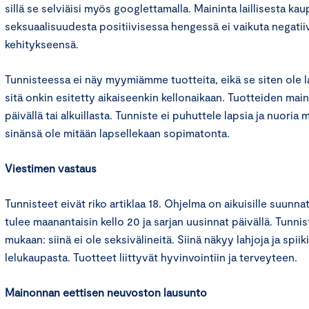
sillä se selviäisi myös googlettamalla. Maininta laillisesta k
seksuaalisuudesta positiivisessa hengessä ei vaikuta negatii
kehitykseensä.
Tunnisteessa ei näy myymiämme tuotteita, eikä se siten ole l
sitä onkin esitetty aikaiseenkin kellonaikaan. Tuotteiden main
päivällä tai alkuillasta. Tunniste ei puhuttele lapsia ja nuoria m
sinänsä ole mitään lapsellekaan sopimatonta.
Viestimen vastaus
Tunnisteet eivät riko artiklaa 18. Ohjelma on aikuisille suunnat
tulee maanantaisin kello 20 ja sarjan uusinnat päivällä. Tunn
mukaan: siinä ei ole seksivälineitä. Siinä näkyy lahjoja ja spii
lelukaupasta. Tuotteet liittyvät hyvinvointiin ja terveyteen.
Mainonnan eettisen neuvoston lausunto