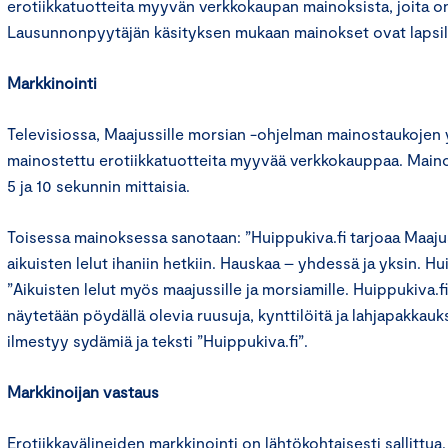
erotiikkatuotteita myyvän verkkokaupan mainoksista, joita on
Lausunnonpyytäjän käsityksen mukaan mainokset ovat lapsil
Markkinointi
Televisiossa, Maajussille morsian -ohjelman mainostaukojen
mainostettu erotiikkatuotteita myyvää verkkokauppaa. Mainok
5 ja 10 sekunnin mittaisia.
Toisessa mainoksessa sanotaan: ”Huippukiva.fi tarjoaa Maaju
aikuisten lelut ihaniin hetkiin. Hauskaa – yhdessä ja yksin. Hu
”Aikuisten lelut myös maajussille ja morsiamille. Huippukiva.
näytetään pöydällä olevia ruusuja, kynttilöitä ja lahjapakkauk
ilmestyy sydämiä ja teksti ”Huippukiva.fi”.
Markkinoijan vastaus
Erotiikkavälineiden markkinointi on lähtökohtaisesti sallitt