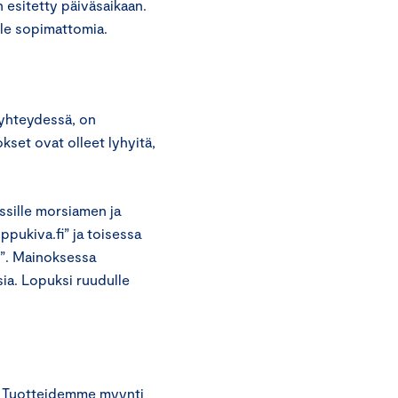
 esitetty päiväsaikaan.
le sopimattomia.
 yhteydessä, on
set ovat olleet lyhyitä,
ssille morsiamen ja
ippukiva.fi” ja toisessa
fi”. Mainoksessa
sia. Lopuksi ruudulle
ua. Tuotteidemme myynti