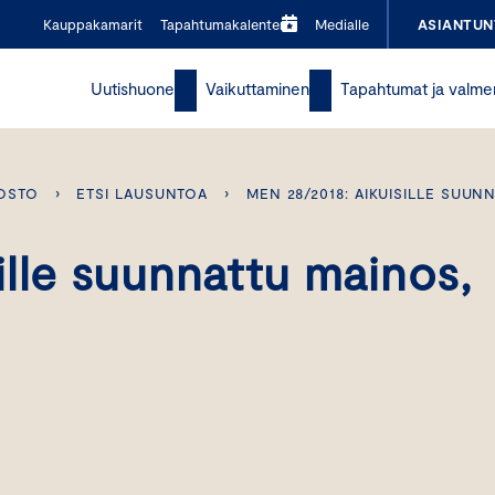
Kauppakamarit
Tapahtumakalenteri
Medialle
ASIANTUN
Uutishuone
Vaikuttaminen
Tapahtumat ja valme
OSTO
›
ETSI LAUSUNTOA
›
MEN 28/2018: AIKUISILLE SUUN
lle suunnattu mainos,