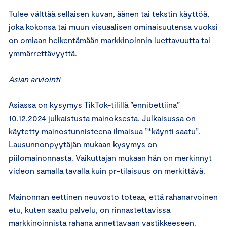
Tulee välttää sellaisen kuvan, äänen tai tekstin käyttöä,
joka kokonsa tai muun visuaalisen ominaisuutensa vuoksi
on omiaan heikentämään markkinoinnin luettavuutta tai
ymmärrettävyyttä.
Asian arviointi
Asiassa on kysymys TikTok-tilillä ”ennibettiina”
10.12.2024 julkaistusta mainoksesta. Julkaisussa on
käytetty mainostunnisteena ilmaisua ”*käynti saatu”.
Lausunnonpyytäjän mukaan kysymys on
piilomainonnasta. Vaikuttajan mukaan hän on merkinnyt
videon samalla tavalla kuin pr-tilaisuus on merkittävä.
Mainonnan eettinen neuvosto toteaa, että rahanarvoinen
etu, kuten saatu palvelu, on rinnastettavissa
markkinoinnista rahana annettavaan vastikkeeseen.