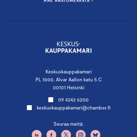
HAE ANSIOMERKKIÄ ›
Keskuskauppakamari
PL 1000, Alvar Aallon katu 5 C
00101 Helsinki
09 4242 6200
keskuskauppakamari@chamber.fi
Seuraa meitä: