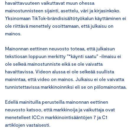
havaittavuuteen vaikuttavat muun ohessa
mainostunnisteen sijainti, asettelu, väri ja kirjasinkoko.
Yksinomaan TikTok-brändisisältötyökalun käyttäminen ei
ole riittävä menettely osoittamaan, että julkaisu on
mainos.
Mainonnan eettinen neuvosto toteaa, että julkaisun
tekstiosan loppuun merkitty ”*käynti saatu” -ilmaisu ei
ole selkeä mainostunniste eikä se ole vaivatta
havaittavissa. Videon alussa ei ole selkeää suullista
mainintaa, että video on mainos. Julkaisu ei ole vaivatta
tunnistettavissa markkinoinniksi eli se on piilomainontaa.
Edellä mainituilla perusteilla mainonnan eettinen
neuvosto katsoo, että markkinoija ja vaikuttaja ovat
menetelleet ICC:n markkinointisääntöjen 7 ja C1
artiklojen vastaisesti.