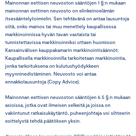
Mainonnan eettisen neuvoston sääntöjen 1 §:n mukaan
mainonnan eettinen neuvosto on elinkeinoelämän
itsesääntelytoimielin. Sen tehtävänä on antaa lausuntoja
siitä, onko mainos tai muu menettely kaupallisessa
markkinoinnissa hyvän tavan vastaista tai
tunnistettavissa markkinoinniksi ottaen huomioon
Kansainvälisen kauppakamarin markkinointisäännöt.
Kaupallisella markkinoinnilla tarkoitetaan markkinointia,
jonka tarkoituksena on kulutushyödykkeen
myynninedistäminen. Neuvosto voi antaa
ennakkolausuntoja (Copy Advice).
Mainonnan eettisen neuvoston sääntöjen 6.5 §:n mukaan
asioissa, jotka ovat ilmeisen selkeitä ja joissa on
vakiintunut ratkaisukäytäntö, puheenjohtaja voi sihteerin
esittelystä tehdä päätöksen yksin.