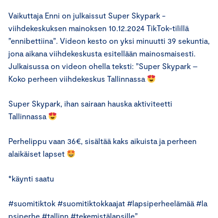
Vaikuttaja Enni on julkaissut Super Skypark -
viihdekeskuksen mainoksen 10.12.2024 TikTok-tilillä
”ennibettiina”. Videon kesto on yksi minuutti 39 sekuntia,
jona aikana viihdekeskusta esitellään mainosmaisesti.
Julkaisussa on videon ohella teksti: ”Super Skypark –
Koko perheen viihdekeskus Tallinnassa
Super Skypark, ihan sairaan hauska aktiviteetti
Tallinnassa
Perhelippu vaan 36€, sisältää kaks aikuista ja perheen
alaikäiset lapset
*käynti saatu
#suomitiktok #suomitiktokkaajat #lapsiperheelämää #la
psiperhe #tallinn #tekemistälapsille”