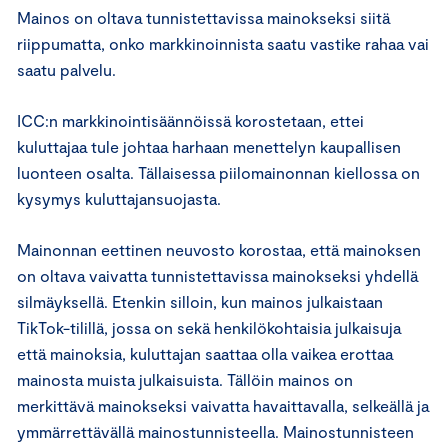
Mainos on oltava tunnistettavissa mainokseksi siitä
riippumatta, onko markkinoinnista saatu vastike rahaa vai
saatu palvelu.
ICC:n markkinointisäännöissä korostetaan, ettei
kuluttajaa tule johtaa harhaan menettelyn kaupallisen
luonteen osalta. Tällaisessa piilomainonnan kiellossa on
kysymys kuluttajansuojasta.
Mainonnan eettinen neuvosto korostaa, että mainoksen
on oltava vaivatta tunnistettavissa mainokseksi yhdellä
silmäyksellä. Etenkin silloin, kun mainos julkaistaan
TikTok-tilillä, jossa on sekä henkilökohtaisia julkaisuja
että mainoksia, kuluttajan saattaa olla vaikea erottaa
mainosta muista julkaisuista. Tällöin mainos on
merkittävä mainokseksi vaivatta havaittavalla, selkeällä ja
ymmärrettävällä mainostunnisteella. Mainostunnisteen