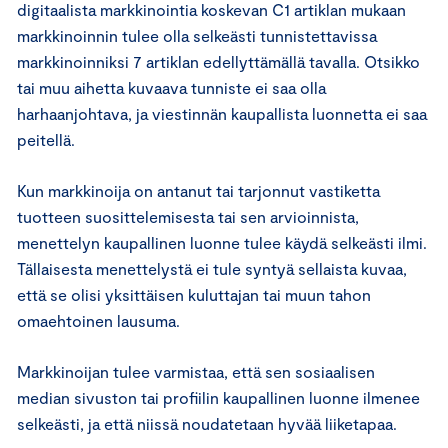
digitaalista markkinointia koskevan C1 artiklan mukaan
markkinoinnin tulee olla selkeästi tunnistettavissa
markkinoinniksi 7 artiklan edellyttämällä tavalla. Otsikko
tai muu aihetta kuvaava tunniste ei saa olla
harhaanjohtava, ja viestinnän kaupallista luonnetta ei saa
peitellä.
Kun markkinoija on antanut tai tarjonnut vastiketta
tuotteen suosittelemisesta tai sen arvioinnista,
menettelyn kaupallinen luonne tulee käydä selkeästi ilmi.
Tällaisesta menettelystä ei tule syntyä sellaista kuvaa,
että se olisi yksittäisen kuluttajan tai muun tahon
omaehtoinen lausuma.
Markkinoijan tulee varmistaa, että sen sosiaalisen
median sivuston tai profiilin kaupallinen luonne ilmenee
selkeästi, ja että niissä noudatetaan hyvää liiketapaa.