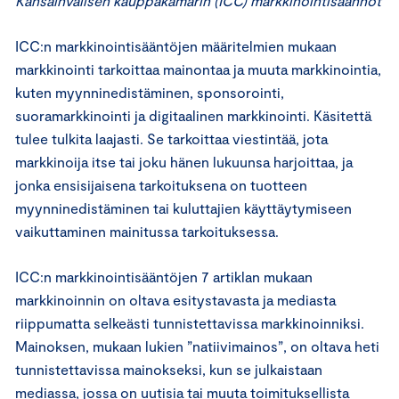
Kansainvälisen kauppakamarin (ICC) markkinointisäännöt
ICC:n markkinointisääntöjen määritelmien mukaan
markkinointi tarkoittaa mainontaa ja muuta markkinointia,
kuten myynninedistäminen, sponsorointi,
suoramarkkinointi ja digitaalinen markkinointi. Käsitettä
tulee tulkita laajasti. Se tarkoittaa viestintää, jota
markkinoija itse tai joku hänen lukuunsa harjoittaa, ja
jonka ensisijaisena tarkoituksena on tuotteen
myynninedistäminen tai kuluttajien käyttäytymiseen
vaikuttaminen mainitussa tarkoituksessa.
ICC:n markkinointisääntöjen 7 artiklan mukaan
markkinoinnin on oltava esitystavasta ja mediasta
riippumatta selkeästi tunnistettavissa markkinoinniksi.
Mainoksen, mukaan lukien ”natiivimainos”, on oltava heti
tunnistettavissa mainokseksi, kun se julkaistaan
mediassa, jossa on uutisia tai muuta toimituksellista