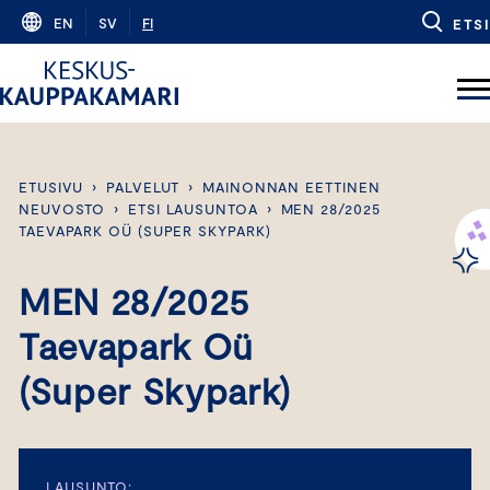
Skip
EN
SV
FI
ETSI
to
content
ETUSIVU
›
PALVELUT
›
MAINONNAN EETTINEN
NEUVOSTO
›
ETSI LAUSUNTOA
›
MEN 28/2025
TAEVAPARK OÜ (SUPER SKYPARK)
MEN 28/2025
Taevapark Oü
(Super Skypark)
LAUSUNTO: