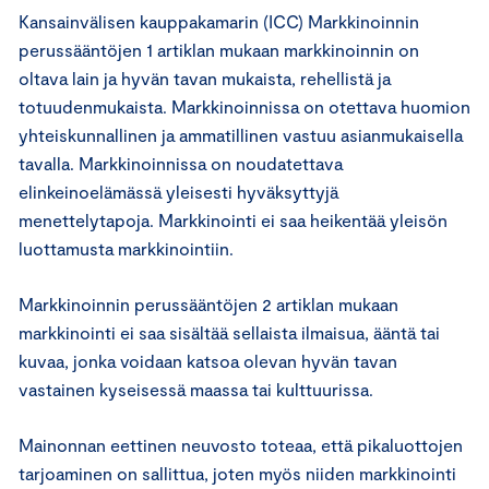
Kansainvälisen kauppakamarin (ICC) Markkinoinnin
perussääntöjen 1 artiklan mukaan markkinoinnin on
oltava lain ja hyvän tavan mukaista, rehellistä ja
totuudenmukaista. Markkinoinnissa on otettava huomion
yhteiskunnallinen ja ammatillinen vastuu asianmukaisella
tavalla. Markkinoinnissa on noudatettava
elinkeinoelämässä yleisesti hyväksyttyjä
menettelytapoja. Markkinointi ei saa heikentää yleisön
luottamusta markkinointiin.
Markkinoinnin perussääntöjen 2 artiklan mukaan
markkinointi ei saa sisältää sellaista ilmaisua, ääntä tai
kuvaa, jonka voidaan katsoa olevan hyvän tavan
vastainen kyseisessä maassa tai kulttuurissa.
Mainonnan eettinen neuvosto toteaa, että pikaluottojen
tarjoaminen on sallittua, joten myös niiden markkinointi