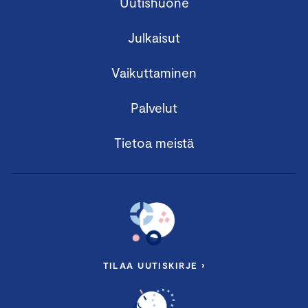
Uutishuone
Julkaisut
Vaikuttaminen
Palvelut
Tietoa meistä
TILAA UUTISKIRJE ›