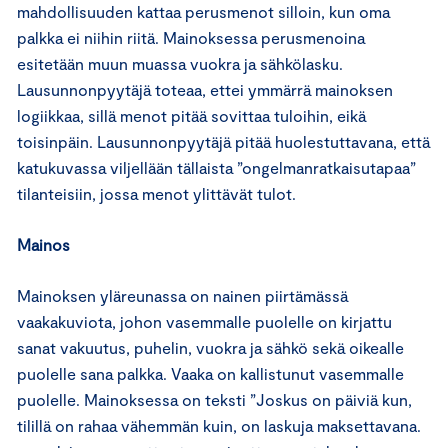
mahdollisuuden kattaa perusmenot silloin, kun oma
palkka ei niihin riitä. Mainoksessa perusmenoina
esitetään muun muassa vuokra ja sähkölasku.
Lausunnonpyytäjä toteaa, ettei ymmärrä mainoksen
logiikkaa, sillä menot pitää sovittaa tuloihin, eikä
toisinpäin. Lausunnonpyytäjä pitää huolestuttavana, että
katukuvassa viljellään tällaista ”ongelmanratkaisutapaa”
tilanteisiin, jossa menot ylittävät tulot.
Mainos
Mainoksen yläreunassa on nainen piirtämässä
vaakakuviota, johon vasemmalle puolelle on kirjattu
sanat vakuutus, puhelin, vuokra ja sähkö sekä oikealle
puolelle sana palkka. Vaaka on kallistunut vasemmalle
puolelle. Mainoksessa on teksti ”Joskus on päiviä kun,
tilillä on rahaa vähemmän kuin, on laskuja maksettavana.