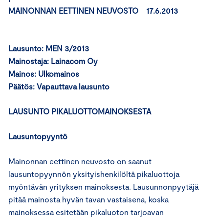
MAINONNAN EETTINEN NEUVOSTO 17.6.2013
Lausunto: MEN 3/2013
Mainostaja: Lainacom Oy
Mainos: Ulkomainos
Päätös: Vapauttava lausunto
LAUSUNTO PIKALUOTTOMAINOKSESTA
Lausuntopyyntö
Mainonnan eettinen neuvosto on saanut
lausuntopyynnön yksityishenkilöltä pikaluottoja
myöntävän yrityksen mainoksesta. Lausunnonpyytäjä
pitää mainosta hyvän tavan vastaisena, koska
mainoksessa esitetään pikaluoton tarjoavan