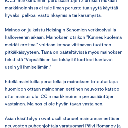
ICC:n markkinoinnin perussääntöjen 2 artiklan mukaan
markkinoinnissa ei tule ilman perusteltua syytä käyttää
hyväksi pelkoa, vastoinkäymisiä tai kärsimystä.
Mainos on julkaistu Helsingin Sanomien verkkosivuilla
halloweenin aikaan. Mainoksen otsikon ”Kunnes kuolema
meidät erottaa.” voidaan katsoa viittaavan tuotteen
pitkäikäisyyteen. Tämä on pääteltävissä myös mainoksen
tekstistä ”Vepsäläisen kestokäyttötuotteet kantavat
usein yli ihmiselämän.”
Edellä mainituilla perustella ja mainoksen toteutustapa
huomioon ottaen mainonnan eettinen neuvosto katsoo,
ettei mainos ole ICC:n markkinoinnin perussääntöjen
vastainen. Mainos ei ole hyvän tavan vastainen.
Asian käsittelyyn ovat osallistuneet mainonnan eettisen
neuvoston puheenjohtaja varatuomari Päivi Romanov ja