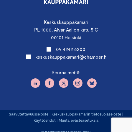
Keskuskauppakamari
PL 1000, Alvar Aallon katu 5 C
00101 Helsinki
09 4242 6200
keskuskauppakamari@chamber.fi
Seuraa meitä:
Saavutettavuusseloste
|
Keskuskauppakamarin tietosuojaseloste
|
Käyttöehdot
|
Muuta evästeasetuksia
© Keskuskauppakamari 2026