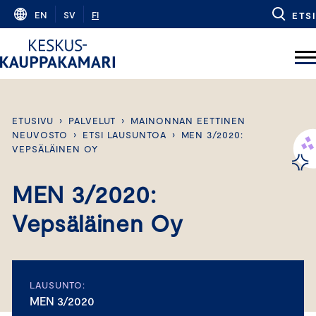
Skip
EN
SV
FI
ETSI
to
content
ETUSIVU
›
PALVELUT
›
MAINONNAN EETTINEN
NEUVOSTO
›
ETSI LAUSUNTOA
›
MEN 3/2020:
VEPSÄLÄINEN OY
MEN 3/2020:
Vepsäläinen Oy
LAUSUNTO:
MEN 3/2020