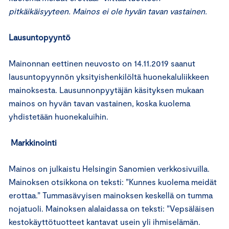
pitkäikäisyyteen. Mainos ei ole hyvän tavan vastainen.
Lausuntopyyntö
Mainonnan eettinen neuvosto on 14.11.2019 saanut
lausuntopyynnön yksityishenkilöltä huonekaluliikkeen
mainoksesta. Lausunnonpyytäjän käsityksen mukaan
mainos on hyvän tavan vastainen, koska kuolema
yhdistetään huonekaluihin.
Markkinointi
Mainos on julkaistu Helsingin Sanomien verkkosivuilla.
Mainoksen otsikkona on teksti: ”Kunnes kuolema meidät
erottaa.” Tummasävyisen mainoksen keskellä on tumma
nojatuoli. Mainoksen alalaidassa on teksti: ”Vepsäläisen
kestokäyttötuotteet kantavat usein yli ihmiselämän.