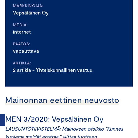
MARKKINOIJA:
Vepsäläinen Oy
MEDIA:
internet
PÄÄTÖS:
vapauttava
ARTIKLA:
2 artikla - Yhteiskunnallinen vastuu
Mainonnan eettinen neuvosto
MEN 3/2020: Vepsäläinen Oy
LAUSUNTOTIIVISTELMÄ: Mainoksen otsikko ”Kunnes
kuolema meidät erottaa.” viittaa tuotteen