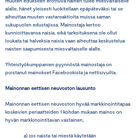
muuten edukseen erottuva nainen tulee miesvaltaiselle
alalle, hänet yleisesti luokitellaan epäpäteväksi tai se
aiheuttaa muuten vastareaktioita muissa saman
sukupuolen edustajissa. Mainostaja kertoo
kunnioittavansa naisia, eikä tarkoituksena ole ollut
loukata tai halveksia naisia vaan aiheuttaa keskustelua
naisten saapumisesta miesvaltaiselle alalle.
Yhteistyökumppanien pyynnöstä mainostaja on
poistanut mainokset Facebookista ja nettisivuilta.
Mainonnan eettisen neuvoston lausunto
Mainonnan eettisen neuvoston hyvää markkinointitapaa
koskevien periaatteiden 1 kohdan mukaan mainos on
hyvän markkinointitavan vastainen,
a) jos naista tai miestä käytetään