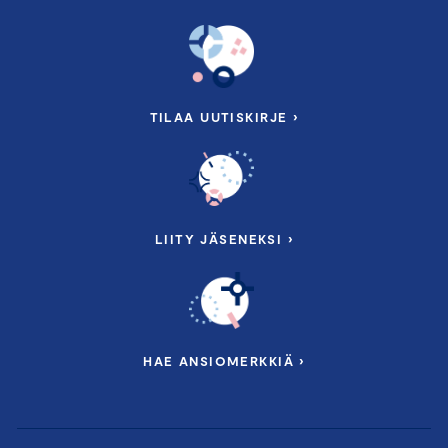
TILAA UUTISKIRJE ›
LIITY JÄSENEKSI ›
HAE ANSIOMERKKIÄ ›