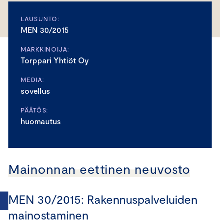
LAUSUNTO:
MEN 30/2015
MARKKINOIJA:
Torppari Yhtiöt Oy
MEDIA:
sovellus
PÄÄTÖS:
huomautus
Mainonnan eettinen neuvosto
MEN 30/2015: Rakennuspalveluiden
mainostaminen