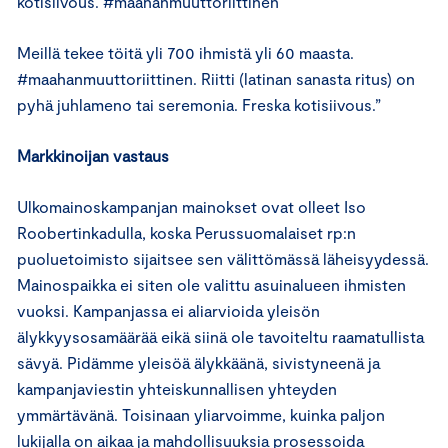
kotisiivous. #maahanmuuttoriittinen
Meillä tekee töitä yli 700 ihmistä yli 60 maasta.
#maahanmuuttoriittinen. Riitti (latinan sanasta ritus) on
pyhä juhlameno tai seremonia. Freska kotisiivous.”
Markkinoijan vastaus
Ulkomainoskampanjan mainokset ovat olleet Iso
Roobertinkadulla, koska Perussuomalaiset rp:n
puoluetoimisto sijaitsee sen välittömässä läheisyydessä.
Mainospaikka ei siten ole valittu asuinalueen ihmisten
vuoksi. Kampanjassa ei aliarvioida yleisön
älykkyysosamäärää eikä siinä ole tavoiteltu raamatullista
sävyä. Pidämme yleisöä älykkäänä, sivistyneenä ja
kampanjaviestin yhteiskunnallisen yhteyden
ymmärtävänä. Toisinaan yliarvoimme, kuinka paljon
lukijalla on aikaa ja mahdollisuuksia prosessoida