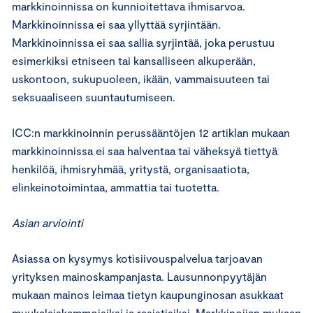
markkinoinnissa on kunnioitettava ihmisarvoa.
Markkinoinnissa ei saa yllyttää syrjintään.
Markkinoinnissa ei saa sallia syrjintää, joka perustuu
esimerkiksi etniseen tai kansalliseen alkuperään,
uskontoon, sukupuoleen, ikään, vammaisuuteen tai
seksuaaliseen suuntautumiseen.
ICC:n markkinoinnin perussääntöjen 12 artiklan mukaan
markkinoinnissa ei saa halventaa tai väheksyä tiettyä
henkilöä, ihmisryhmää, yritystä, organisaatiota,
elinkeinotoimintaa, ammattia tai tuotetta.
Asian arviointi
Asiassa on kysymys kotisiivouspalvelua tarjoavan
yrityksen mainoskampanjasta. Lausunnonpyytäjän
mukaan mainos leimaa tietyn kaupunginosan asukkaat
muukalaiskammoisiksi ja rasistisiksi. Markkinoijan mukaan