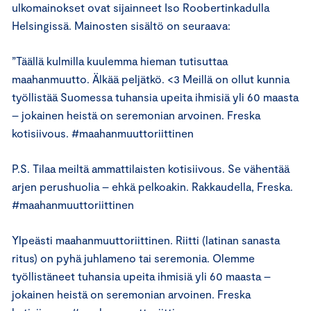
ulkomainokset ovat sijainneet Iso Roobertinkadulla
Helsingissä. Mainosten sisältö on seuraava:
”Täällä kulmilla kuulemma hieman tutisuttaa
maahanmuutto. Älkää peljätkö. <3 Meillä on ollut kunnia
työllistää Suomessa tuhansia upeita ihmisiä yli 60 maasta
– jokainen heistä on seremonian arvoinen. Freska
kotisiivous. #maahanmuuttoriittinen
P.S. Tilaa meiltä ammattilaisten kotisiivous. Se vähentää
arjen perushuolia – ehkä pelkoakin. Rakkaudella, Freska.
#maahanmuuttoriittinen
Ylpeästi maahanmuuttoriittinen. Riitti (latinan sanasta
ritus) on pyhä juhlameno tai seremonia. Olemme
työllistäneet tuhansia upeita ihmisiä yli 60 maasta –
jokainen heistä on seremonian arvoinen. Freska