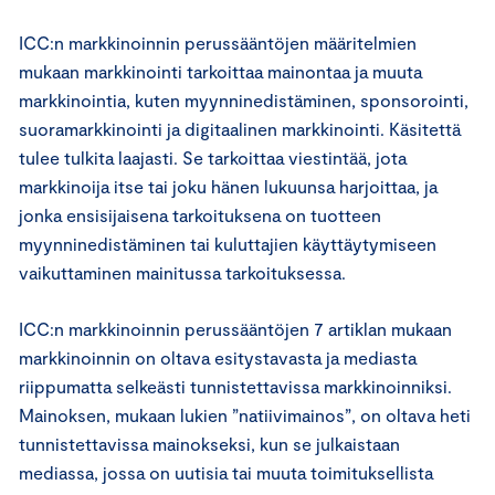
ICC:n markkinoinnin perussääntöjen määritelmien
mukaan markkinointi tarkoittaa mainontaa ja muuta
markkinointia, kuten myynninedistäminen, sponsorointi,
suoramarkkinointi ja digitaalinen markkinointi. Käsitettä
tulee tulkita laajasti. Se tarkoittaa viestintää, jota
markkinoija itse tai joku hänen lukuunsa harjoittaa, ja
jonka ensisijaisena tarkoituksena on tuotteen
myynninedistäminen tai kuluttajien käyttäytymiseen
vaikuttaminen mainitussa tarkoituksessa.
ICC:n markkinoinnin perussääntöjen 7 artiklan mukaan
markkinoinnin on oltava esitystavasta ja mediasta
riippumatta selkeästi tunnistettavissa markkinoinniksi.
Mainoksen, mukaan lukien ”natiivimainos”, on oltava heti
tunnistettavissa mainokseksi, kun se julkaistaan
mediassa, jossa on uutisia tai muuta toimituksellista