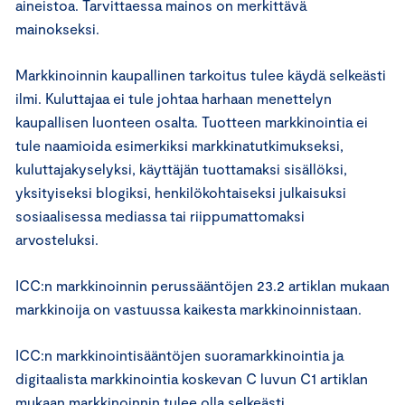
aineistoa. Tarvittaessa mainos on merkittävä
mainokseksi.
Markkinoinnin kaupallinen tarkoitus tulee käydä selkeästi
ilmi. Kuluttajaa ei tule johtaa harhaan menettelyn
kaupallisen luonteen osalta. Tuotteen markkinointia ei
tule naamioida esimerkiksi markkinatutkimukseksi,
kuluttajakyselyksi, käyttäjän tuottamaksi sisällöksi,
yksityiseksi blogiksi, henkilökohtaiseksi julkaisuksi
sosiaalisessa mediassa tai riippumattomaksi
arvosteluksi.
ICC:n markkinoinnin perussääntöjen 23.2 artiklan mukaan
markkinoija on vastuussa kaikesta markkinoinnistaan.
ICC:n markkinointisääntöjen suoramarkkinointia ja
digitaalista markkinointia koskevan C luvun C1 artiklan
mukaan markkinoinnin tulee olla selkeästi