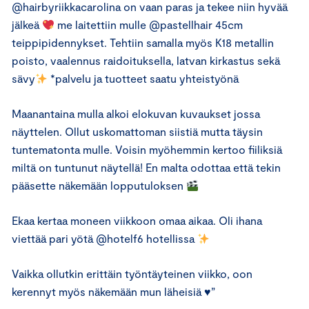
@hairbyriikkacarolina on vaan paras ja tekee niin hyvää
jälkeä
me laitettiin mulle @pastellhair 45cm
teippipidennykset. Tehtiin samalla myös K18 metallin
poisto, vaalennus raidoituksella, latvan kirkastus sekä
sävy
*palvelu ja tuotteet saatu yhteistyönä
Maanantaina mulla alkoi elokuvan kuvaukset jossa
näyttelen. Ollut uskomattoman siistiä mutta täysin
tuntematonta mulle. Voisin myöhemmin kertoo fiiliksiä
miltä on tuntunut näytellä! En malta odottaa että tekin
pääsette näkemään lopputuloksen
Ekaa kertaa moneen viikkoon omaa aikaa. Oli ihana
viettää pari yötä @hotelf6 hotellissa
Vaikka ollutkin erittäin työntäyteinen viikko, oon
kerennyt myös näkemään mun läheisiä ♥️”