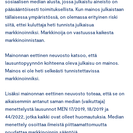
sosiaalisen median alusta, jossa julkaistu aineisto on
pääsääntöisesti toimituksellista. Kun mainos julkaistaan
tällaisessa ympäristössä, on olemassa erityinen riski
siitä, ettei kuluttaja heti tunnista julkaisua
markkinoinniksi. Markkinoija on vastuussa kaikesta
markkinoinnistaan.
Mainonnan eettinen neuvosto katsoo, että
lausuntopyynnön kohteena oleva julkaisu on mainos.
Mainos ei ole heti selkeästi tunnistettavissa
markkinoinniksi.
Lisäksi mainonnan eettinen neuvosto toteaa, että se on
aikaisemmin antanut saman median (vaikuttaja)
menettelystä lausunnot MEN 17/2019, 18/2019 ja
44/2022, jotka kaikki ovat olleet huomautuksia. Median
menettely osoittaa ilmeistä piittaamattomuutta
noudattaa markkinoinnin sääntöjä.