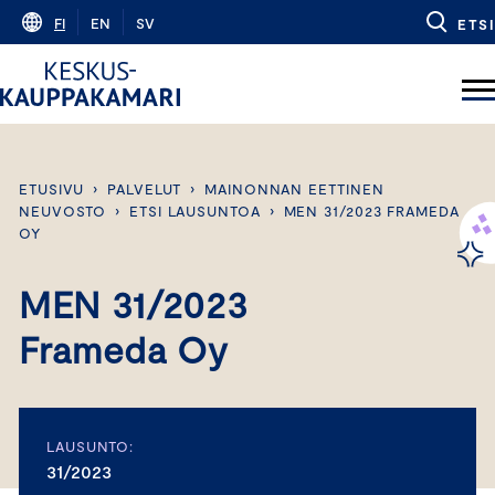
Skip
FI
EN
SV
ETSI
to
content
ETUSIVU
›
PALVELUT
›
MAINONNAN EETTINEN
NEUVOSTO
›
ETSI LAUSUNTOA
›
MEN 31/2023 FRAMEDA
OY
MEN 31/2023
Frameda Oy
LAUSUNTO:
31/2023