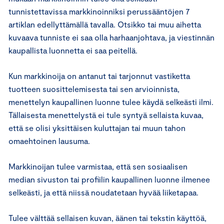
tunnistettavissa markkinoinniksi perussääntöjen 7
artiklan edellyttämällä tavalla. Otsikko tai muu aihetta
kuvaava tunniste ei saa olla harhaanjohtava, ja viestinnän
kaupallista luonnetta ei saa peitellä.
Kun markkinoija on antanut tai tarjonnut vastiketta
tuotteen suosittelemisesta tai sen arvioinnista,
menettelyn kaupallinen luonne tulee käydä selkeästi ilmi.
Tällaisesta menettelystä ei tule syntyä sellaista kuvaa,
että se olisi yksittäisen kuluttajan tai muun tahon
omaehtoinen lausuma.
Markkinoijan tulee varmistaa, että sen sosiaalisen
median sivuston tai profiilin kaupallinen luonne ilmenee
selkeästi, ja että niissä noudatetaan hyvää liiketapaa.
Tulee välttää sellaisen kuvan, äänen tai tekstin käyttöä,