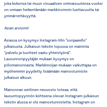
joka kokonsa tai muun visuaalisen ominaisuutensa vuoksi
on omiaan heikentämään markkinoinnin luettavuutta tai
ymmärrettävyyttä.
Asian arviointi
Asiassa on kysymys Instagram-tilin ”sonjaaiello”
julkaisusta. Julkaisun tekstin lopussa on maininta
”palvelu ja tuotteet saatu yhteistyönä”.
Lausunnonpyytäjän mukaan kysymys on
piilomainonnasta. Markkinoijan mukaan vaikuttajaa on
myöhemmin pyydetty lisäämään mainostunniste
julkaisun alkuun.
Mainonnan eettinen neuvosto toteaa, että
lausuntopyynnön kohteena olevan Instagram-julkaisun
tekstin alussa ei ole mainostunnistetta. Instagram on