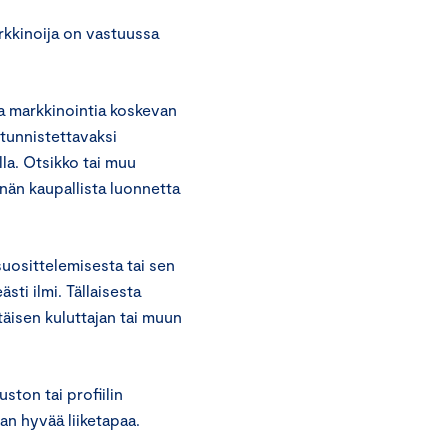
rkkinoija on vastuussa
ta markkinointia koskevan
 tunnistettavaksi
lla. Otsikko tai muu
nnän kaupallista luonnetta
suosittelemisesta tai sen
sti ilmi. Tällaisesta
ttäisen kuluttajan tai muun
ston tai profiilin
an hyvää liiketapaa.