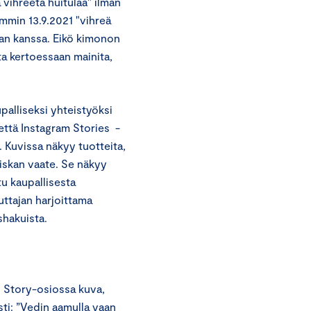
 vihreetä huitulaa" ilman
emmin 13.9.2021 "vihreä
kan kanssa. Eikö kimonon
ta kertoessaan mainita,
palliseksi yhteistyöksi
että Instagram Stories -
. Kuvissa näkyy tuotteita,
diskan vaate. Se näkyy
tu kaupallisesta
uttajan harjoittama
shakuista.
tu Story-osiossa kuva,
sti: ”Vedin aamulla vaan