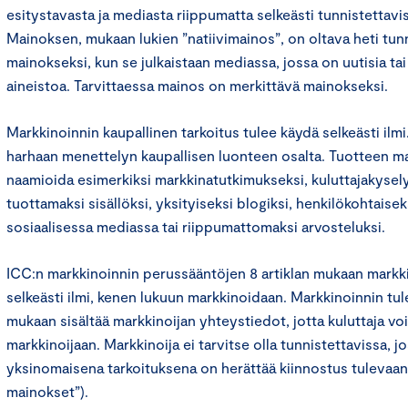
esitystavasta ja mediasta riippumatta selkeästi tunnistettavi
Mainoksen, mukaan lukien ”natiivimainos”, on oltava heti tun
mainokseksi, kun se julkaistaan mediassa, jossa on uutisia tai
aineistoa. Tarvittaessa mainos on merkittävä mainokseksi.
Markkinoinnin kaupallinen tarkoitus tulee käydä selkeästi ilmi.
harhaan menettelyn kaupallisen luonteen osalta. Tuotteen mar
naamioida esimerkiksi markkinatutkimukseksi, kuluttajakysely
tuottamaksi sisällöksi, yksityiseksi blogiksi, henkilökohtaiseks
sosiaalisessa mediassa tai riippumattomaksi arvosteluksi.
ICC:n markkinoinnin perussääntöjen 8 artiklan mukaan markk
selkeästi ilmi, kenen lukuun markkinoidaan. Markkinoinnin tu
mukaan sisältää markkinoijan yhteystiedot, jotta kuluttaja voi
markkinoijaan. Markkinoija ei tarvitse olla tunnistettavissa, 
yksinomaisena tarkoituksena on herättää kiinnostus tulevaan 
mainokset”).