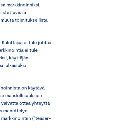
ssa markkinoinniksi.
nistettavissa
 muuta toimituksellista
 Kuluttajaa ei tule johtaa
kkinointia ei tule
ksi, käyttäjän
i julkaisuksi
inoinnista on käytävä
lee mahdollisuuksien
 vaivatta ottaa yhteyttä
jos menettelyn
markkinointiin (”teaser-