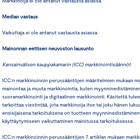
Markkinoija ei ole antanut vastausta asiassa.
Median vastaus
Vaikuttaja ei ole antanut vastausta asiassa.
Mainonnan eettisen neuvoston lausunto
Kansainvälisen kauppakamarin (ICC) markkinointisäännöt
ICC:n markkinoinnin perussääntöjen määritelmien mukaan mar
mainontaa ja muuta markkinointia, kuten myynninedistäminen
suoramarkkinointi ja digitaalinen markkinointi. Käsitettä tulee 
tarkoittaa viestintää, jota markkinoija itse tai joku hänen luku
ensisijaisena tarkoituksena on tuotteen myynninedistäminen t
käyttäytymiseen vaikuttaminen mainitussa tarkoituksessa.
ICC:n markkinoinnin perussääntöjen 7 artiklan mukaan markk