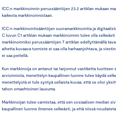
ICC:n markkinoinnin perussääntöjen 23.2 artiklan mukaan ma
kaikesta markkinoinnistaan.
ICC:n markkinointisääntöjen suoramarkkinointia ja digitaalis
C luvun C1 artiklan mukaan markkinoinnin tulee olla selkeästi
markkinoinniksi perussääntöjen 7 artiklan edellyttämällä tava
aihetta kuvaava tunniste ei saa olla harhaanjohtava, ja viesti
ei saa peitellä.
Kun markkinoija on antanut tai tarjonnut vastiketta tuotteen 
arvioinnista, menettelyn kaupallinen luonne tulee käydä selkeä
menettelystä ei tule syntyä sellaista kuvaa, että se olisi yksi
tahon omaehtoinen lausuma.
Markkinoijan tulee varmistaa, että sen sosiaalisen median sivu
kaupallinen luonne ilmenee selkeästi, ja että niissä noudateta