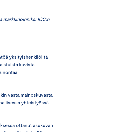
a markkinoinniksi ICC:n
öä yksityishenkilöiltä
kaistuista kuvista.
ainontaa.
enkin vasta mainoskuvasta
upallisessa yhteistyössä
uksessa ottanut asukuvan