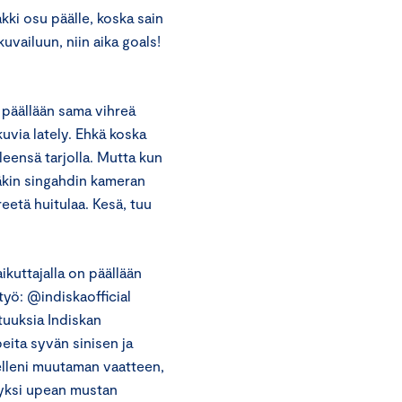
kki osu päälle, koska sain
vailuun, niin aika goals!
on päällään sama vihreä
uvia lately. Ehkä koska
leensä tarjolla. Mutta kun
näkin singahdin kameran
reetä huitulaa. Kesä, tuu
ikuttajalla on päällään
työ: @indiskaofficial
tuuksia Indiskan
peita syvän sinisen ja
elleni muutaman vaatteen,
syksi upean mustan