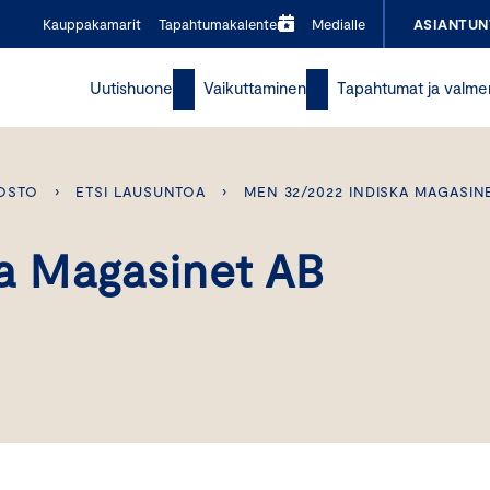
Kauppakamarit
Tapahtumakalenteri
Medialle
ASIANTUN
Uutishuone
Vaikuttaminen
Tapahtumat ja valme
OSTO
›
ETSI LAUSUNTOA
›
MEN 32/2022 INDISKA MAGASIN
a Magasinet AB