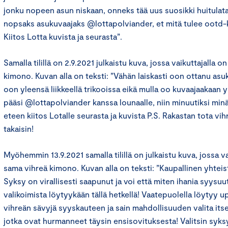
jonku nopeen asun niskaan, onneks tää uus suosikki huitulata
nopsaks asukuvaajaks @lottapolviander, et mitä tulee ootd-ku
Kiitos Lotta kuvista ja seurasta”.
Samalla tilillä on 2.9.2021 julkaistu kuva, jossa vaikuttajalla 
kimono. Kuvan alla on teksti: ”Vähän laiskasti oon ottanu asuk
oon yleensä liikkeellä trikooissa eikä mulla oo kuvaajaakaan y
pääsi @lottapolviander kanssa lounaalle, niin minuutiksi mi
eteen kiitos Lotalle seurasta ja kuvista P.S. Rakastan tota vih
takaisin!
Myöhemmin 13.9.2021 samalla tilillä on julkaistu kuva, jossa va
sama vihreä kimono. Kuvan alla on teksti: ”Kaupallinen yhteis
Syksy on virallisesti saapunut ja voi että miten ihania syysuu
valikoimista löytyykään tällä hetkellä! Vaatepuolella löytyy u
vihreän sävyjä syyskauteen ja sain mahdollisuuden valita its
jotka ovat hurmanneet täysin ensisovituksesta! Valitsin syk