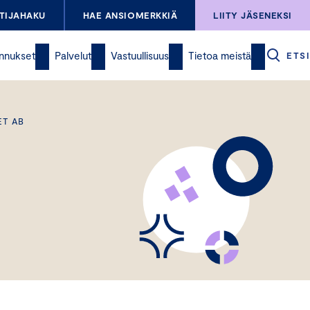
TIJAHAKU
HAE ANSIOMERKKIÄ
LIITY JÄSENEKSI
nnukset
Palvelut
Vastuullisuus
Tietoa meistä
ETSI
ET AB