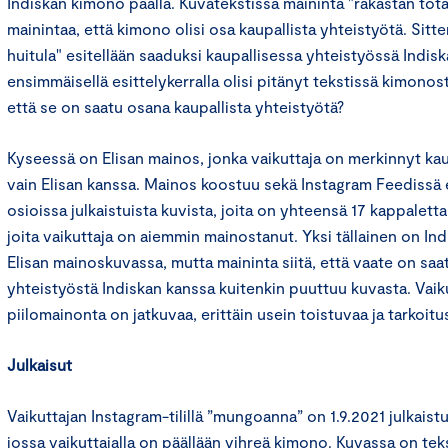
Indiskan kimono päällä. Kuvatekstissä maininta "rakastan tota
mainintaa, että kimono olisi osa kaupallista yhteistyötä. Sitt
huitula" esitellään saaduksi kaupallisessa yhteistyössä Indis
ensimmäisellä esittelykerralla olisi pitänyt tekstissä kimonos
että se on saatu osana kaupallista yhteistyötä?
Kyseessä on Elisan mainos, jonka vaikuttaja on merkinnyt kau
vain Elisan kanssa. Mainos koostuu sekä Instagram Feedissä 
osioissa julkaistuista kuvista, joita on yhteensä 17 kappaletta
joita vaikuttaja on aiemmin mainostanut. Yksi tällainen on In
Elisan mainoskuvassa, mutta maininta siitä, että vaate on saa
yhteistyöstä Indiskan kanssa kuitenkin puuttuu kuvasta. Vaik
piilomainonta on jatkuvaa, erittäin usein toistuvaa ja tarkoitu
Julkaisut
Vaikuttajan Instagram-tilillä ”mungoanna” on 1.9.2021 julkais
jossa vaikuttajalla on päällään vihreä kimono. Kuvassa on tek