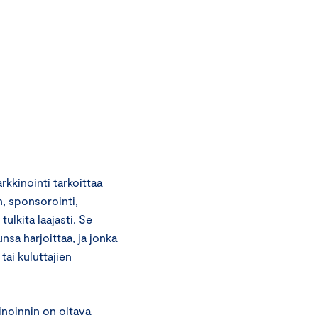
kkinointi tarkoittaa
, sponsorointi,
tulkita laajasti. Se
unsa harjoittaa, ja jonka
ai kuluttajien
inoinnin on oltava