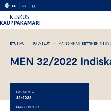
Skip
EN
SV
FI
to
content
ETUSIVU
›
PALVELUT
›
MAINONNAN EETTINEN NEUV
MEN 32/2022 Indisk
LAUSUNTO:
32/2022
MARKKINOIJA: