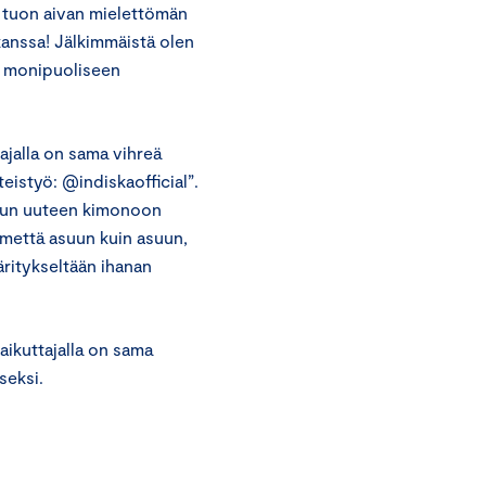
 tuon aivan mielettömän
kanssa! Jälkimmäistä olen
n monipuoliseen
ajalla on sama vihreä
istyö: @indiskaofficial”.
 mun uuteen kimonoon
ilmettä asuun kuin asuun,
äritykseltään ihanan
vaikuttajalla on sama
seksi.