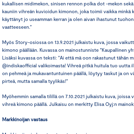
kukallisen midimekon, sinisen rennon polka dot -mekon sekä
kauniin vihreän kuvioidun kimonon, joka toimii vaikka minkä 
käyttänyt jo useamman kerran ja olen aivan ihastunut tuoho
vaatteeseen.”
Myös Story-osiossa on 13.9.2021 julkaistu kuva, jossa vaikutt
kimono päällään. Kuvassa on mainostunniste ”Kaupallinen yhte
Lisäksi kuvassa on teksti: ”Ai että mä oon rakastunut tähän
@indiskaofficial valikoimasta! Vihreä pitkä huitula tuo uutta 
on pehmeä ja mukavantuntuinen päällä, löytyy taskut ja on v
pirteä, mutta samalla tyylikäs!”
Myöhemmin samalla tilillä on 7.10.2021 julkaistu kuva, joissa 
vihreä kimono päällä. Julkaisu on merkitty Elisa Oyj:n mainok
Markkinoijan vastaus