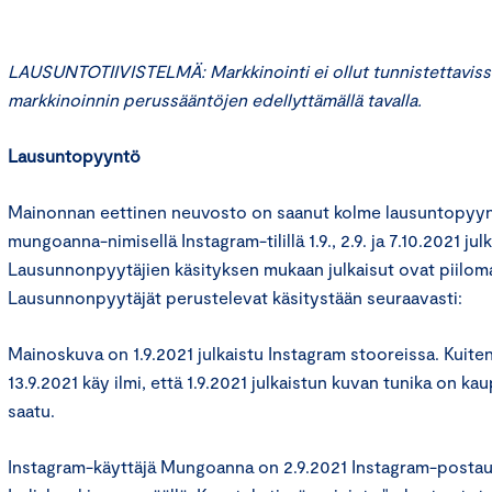
LAUSUNTOTIIVISTELMÄ: Markkinointi ei ollut tunnistettaviss
markkinoinnin perussääntöjen edellyttämällä tavalla.
Lausuntopyyntö
Mainonnan eettinen neuvosto on saanut kolme lausuntopyynt
mungoanna-nimisellä Instagram-tilillä 1.9., 2.9. ja 7.10.2021 jul
Lausunnonpyytäjien käsityksen mukaan julkaisut ovat piilom
Lausunnonpyytäjät perustelevat käsitystään seuraavasti:
Mainoskuva on 1.9.2021 julkaistu Instagram stooreissa. Kuit
13.9.2021 käy ilmi, että 1.9.2021 julkaistun kuvan tunika on ka
saatu.
Instagram-käyttäjä Mungoanna on 2.9.2021 Instagram-posta