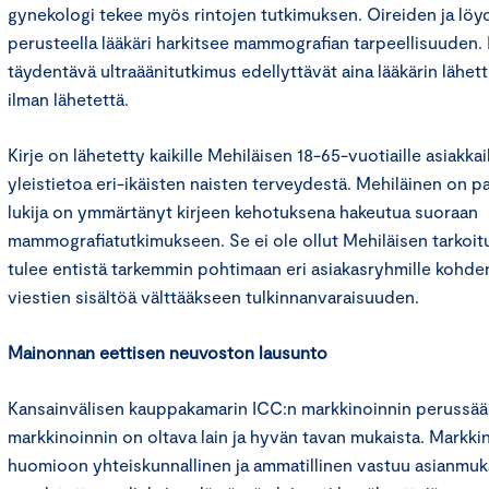
gynekologi tekee myös rintojen tutkimuksen. Oireiden ja l
perusteella lääkäri harkitsee mammografian tarpeellisuuden.
täydentävä ultraäänitutkimus edellyttävät aina lääkärin lähett
ilman lähetettä.
Kirje on lähetetty kaikille Mehiläisen 18-65-vuotiaille asiakkaill
yleistietoa eri-ikäisten naisten terveydestä. Mehiläinen on pa
lukija on ymmärtänyt kirjeen kehotuksena hakeutua suoraan
mammografiatutkimukseen. Se ei ole ollut Mehiläisen tarkoit
tulee entistä tarkemmin pohtimaan eri asiakasryhmille kohden
viestien sisältöä välttääkseen tulkinnanvaraisuuden.
Mainonnan eettisen neuvoston lausunto
Kansainvälisen kauppakamarin ICC:n markkinoinnin perussään
markkinoinnin on oltava lain ja hyvän tavan mukaista. Markki
huomioon yhteiskunnallinen ja ammatillinen vastuu asianmukais