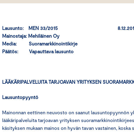
Lausunto: MEN 33/2015 8.12.201
Mainostaja: Mehiläinen Oy
Media: Suoramarkkinointikirje
Päätös: Vapauttava lausunto
LÄÄKÄRIPALVELUITA TARJOAVAN YRITYKSEN SUORAMARKK
Lausuntopyyntö
Mainonnan eettinen neuvosto on saanut lausuntopyynnön yks
lääkäripalveluita tarjoavan yrityksen suoramarkkinointikirje
käsityksen mukaan mainos on hyvän tavan vastainen, koska se