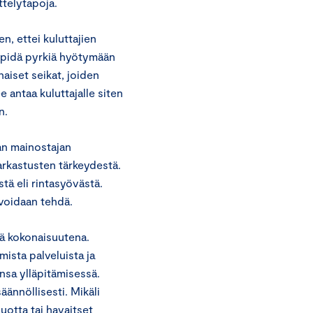
telytapoja.
n, ettei kuluttajien
i pidä pyrkiä hyötymään
aiset seikat, joiden
 antaa kuluttajalle siten
n.
an mainostajan
arkastusten tärkeydestä.
ä eli rintasyövästä.
voidaan tehdä.
tä kokonaisuutena.
ista palveluista ja
nsa ylläpitämisessä.
ännöllisesti. Mikäli
uotta tai havaitset