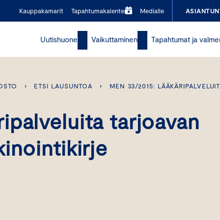
Kauppakamarit
Tapahtumakalenteri
Medialle
ASIANTUN
Uutishuone
Vaikuttaminen
Tapahtumat ja valme
OSTO
›
ETSI LAUSUNTOA
›
MEN 33/2015: LÄÄKÄRIPALVELU
palveluita tarjoavan
inointikirje