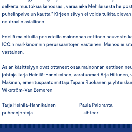
selkeitä muutoksia kehossasi, varaa aika Mehiläisestä helpost
puhelinpalvelun kautta.” Kirjeen sävyn ei voida tulkita olevan
neutraalin asiallinen.
Edellä mainituilla perusteilla mainonnan eettinen neuvosto k
ICC:n markkinoinnin perussääntöjen vastainen. Mainos ei sit
vastainen.
Asian käsittelyyn ovat ottaneet osaa mainonnan eettisen n
johtaja Tarja Heinilä-Hannikainen, varatuomari Arja Hiltunen,
Mäkinen, emerituspäätoimittaja Tapani Ruokanen ja yhteisku
Wikström-Van Eemeren.
Tarja Heinilä-Hannikainen Paula Paloranta
puheenjohtaja sihteeri