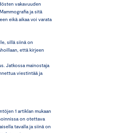
öydösten vakavuuden
 Mammografia ja sitä
een eikä aikaa voi varata
e, sillä siinä on
hoillaan, että kirjeen
us. Jatkossa mainostaja
nettua viestintää ja
töjen 1 artiklan mukaan
noinnissa on otettava
ella tavalla ja siinä on