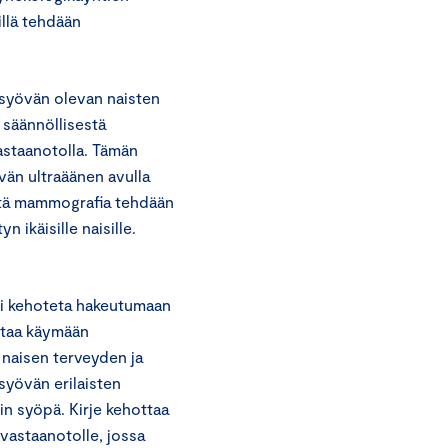
illä tehdään
asyövän olevan naisten
 säännöllisestä
astaanotolla. Tämän
vän ultraäänen avulla
että mammografia tehdään
 ikäisille naisille.
 ei kehoteta hakeutumaan
ttaa käymään
 naisen terveyden ja
asyövän erilaisten
in syöpä. Kirje kehottaa
vastaanotolle, jossa