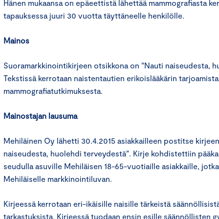
Hänen mukaansa on epäeettistä lähettää mammografiasta kerto
tapauksessa juuri 30 vuotta täyttäneelle henkilölle.
Mainos
Suoramarkkinointikirjeen otsikkona on ”Nauti naiseudesta, hu
Tekstissä kerrotaan naistentautien erikoislääkärin tarjoamista 
mammografiatutkimuksesta.
Mainostajan lausuma
Mehiläinen Oy lähetti 30.4.2015 asiakkailleen postitse kirjeen
naiseudesta, huolehdi terveydestä”. Kirje kohdistettiin pääk
seudulla asuville Mehiläisen 18-65-vuotiaille asiakkaille, jotk
Mehiläiselle markkinointiluvan.
Kirjeessä kerrotaan eri-ikäisille naisille tärkeistä säännöllisis
tarkastuksista. Kirjeessä tuodaan ensin esille säännöllisten 