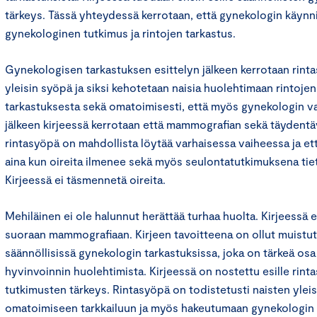
tärkeys. Tässä yhteydessä kerrotaan, että gynekologin käynn
gynekologinen tutkimus ja rintojen tarkastus.
Gynekologisen tarkastuksen esittelyn jälkeen kerrotaan rint
yleisin syöpä ja siksi kehotetaan naisia huolehtimaan rintojen
tarkastuksesta sekä omatoimisesti, että myös gynekologin v
jälkeen kirjeessä kerrotaan että mammografian sekä täydentä
rintasyöpä on mahdollista löytää varhaisessa vaiheessa ja 
aina kun oireita ilmenee sekä myös seulontatutkimuksena tietyn
Kirjeessä ei täsmennetä oireita.
Mehiläinen ei ole halunnut herättää turhaa huolta. Kirjeessä
suoraan mammografiaan. Kirjeen tavoitteena on ollut muistu
säännöllisissä gynekologin tarkastuksissa, joka on tärkeä osa
hyvinvoinnin huolehtimista. Kirjeessä on nostettu esille rint
tutkimusten tärkeys. Rintasyöpä on todistetusti naisten yleis
omatoimiseen tarkkailuun ja myös hakeutumaan gynekologin 