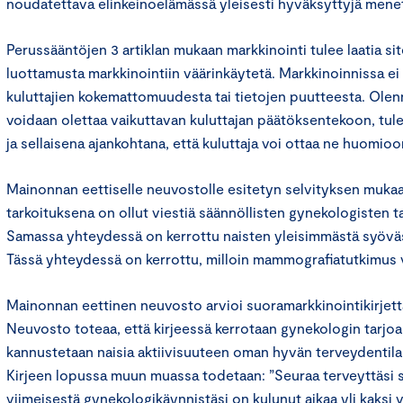
noudatettava elinkeinoelämässä yleisesti hyväksyttyjä menet
Perussääntöjen 3 artiklan mukaan markkinointi tulee laatia site
luottamusta markkinointiin väärinkäytetä. Markkinoinnissa e
kuluttajien kokemattomuudesta tai tietojen puutteesta. Olenn
voidaan olettaa vaikuttavan kuluttajan päätöksentekoon, tulee
ja sellaisena ajankohtana, että kuluttaja voi ottaa ne huomioo
Mainonnan eettiselle neuvostolle esitetyn selvityksen muka
tarkoituksena on ollut viestiä säännöllisten gynekologisten t
Samassa yhteydessä on kerrottu naisten yleisimmästä syöväst
Tässä yhteydessä on kerrottu, milloin mammografiatutkimus 
Mainonnan eettinen neuvosto arvioi suoramarkkinointikirjet
Neuvosto toteaa, että kirjeessä kerrotaan gynekologin tarjoam
kannustetaan naisia aktiivisuuteen oman hyvän terveydentila
Kirjeen lopussa muun muassa todetaan: ”Seuraa terveyttäsi sä
viimeisestä gynekologikäynnistäsi on kulunut aikaa yli kaksi v