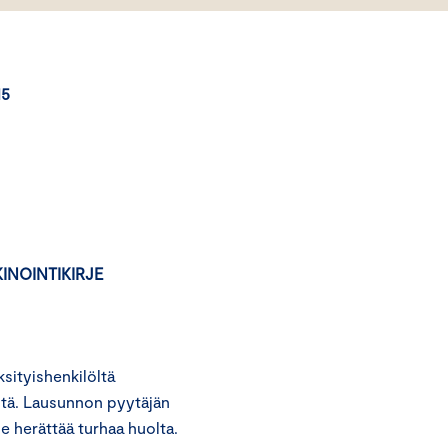
5
INOINTIKIRJE
ityishenkilöltä
estä. Lausunnon pyytäjän
 herättää turhaa huolta.