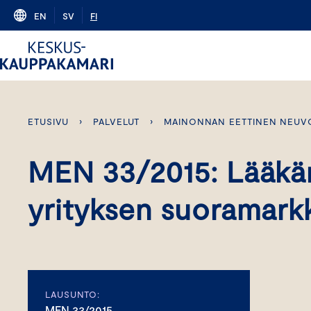
Skip
EN
SV
FI
to
content
ETUSIVU
›
PALVELUT
›
MAINONNAN EETTINEN NEUV
MEN 33/2015: Lääkäri
yrityksen suoramarkk
LAUSUNTO:
MEN 33/2015