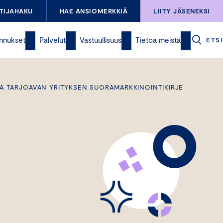
TIJAHAKU
HAE ANSIOMERKKIÄ
LIITY JÄSENEKSI
nnukset
Palvelut
Vastuullisuus
Tietoa meistä
ETSI
ITA TARJOAVAN YRITYKSEN SUORAMARKKINOINTIKIRJE