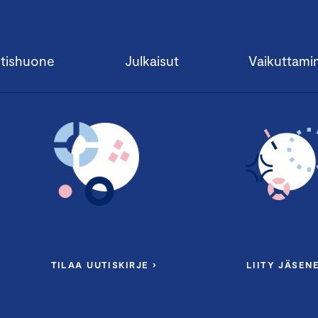
tishuone
Julkaisut
Vaikuttami
TILAA UUTISKIRJE ›
LIITY JÄSENE