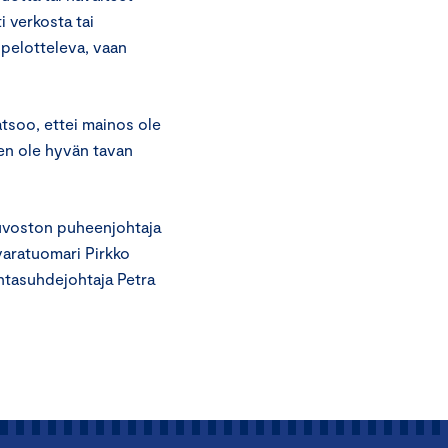
i verkosta tai
 pelotteleva, vaan
atsoo, ettei mainos ole
en ole hyvän tavan
euvoston puheenjohtaja
 varatuomari Pirkko
ntasuhdejohtaja Petra