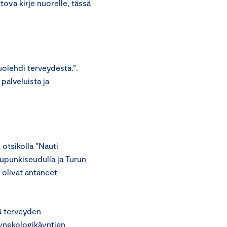
va kirje nuorelle, tässä
olehdi terveydestä.”.
palveluista ja
 otsikolla ”Nauti
aupunkiseudulla ja Turun
a olivat antaneet
tä terveyden
gynekologikäyntien