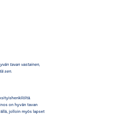
vän tavan vastainen,
dä sen.
ityishenkilöltä
inos on hyvän tavan
ällä, jolloin myös lapset