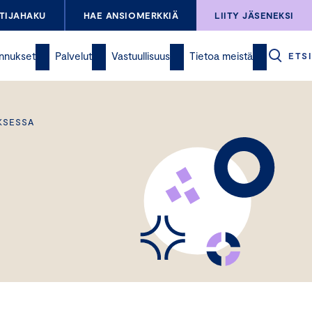
TIJAHAKU
HAE ANSIOMERKKIÄ
LIITY JÄSENEKSI
nnukset
Palvelut
Vastuullisuus
Tietoa meistä
ETSI
KSESSA