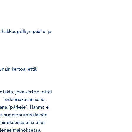
nhakkuupölkyn päälle, ja
näin kertoa, että
takin, joka kertoo, ettei
o. Todennäköisin sana,
sana “pärkele”. Hahmo ei
ssa suomenruotsalainen
ainoksessa olisi ollut
 lienee mainoksessa