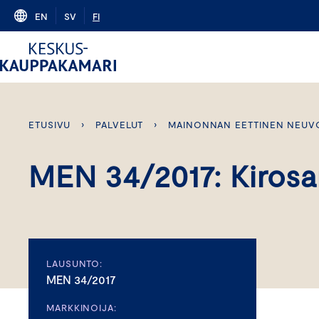
Skip
EN
SV
FI
to
content
ETUSIVU
›
PALVELUT
›
MAINONNAN EETTINEN NEUV
MEN 34/2017: Kiros
LAUSUNTO:
MEN 34/2017
MARKKINOIJA: