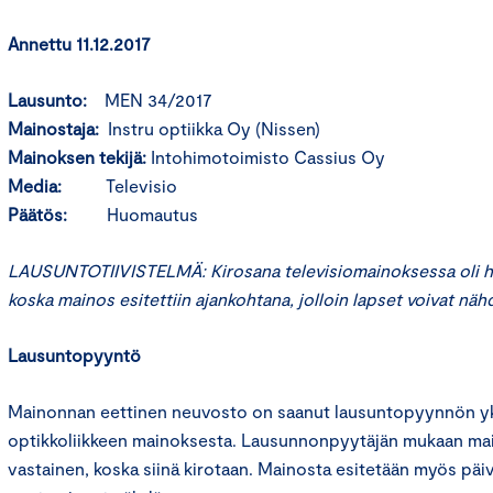
Annettu 11.12.2017
Lausunto:
MEN 34/2017
Mainostaja:
Instru optiikka Oy (Nissen)
Mainoksen tekijä:
Intohimotoimisto Cassius Oy
Media:
Televisio
Päätös:
Huomautus
LAUSUNTOTIIVISTELMÄ: Kirosana televisiomainoksessa oli hy
koska mainos esitettiin ajankohtana, jolloin lapset voivat näh
Lausuntopyyntö
Mainonnan eettinen neuvosto on saanut lausuntopyynnön yks
optikkoliikkeen mainoksesta. Lausunnonpyytäjän mukaan ma
vastainen, koska siinä kirotaan. Mainosta esitetään myös päiv