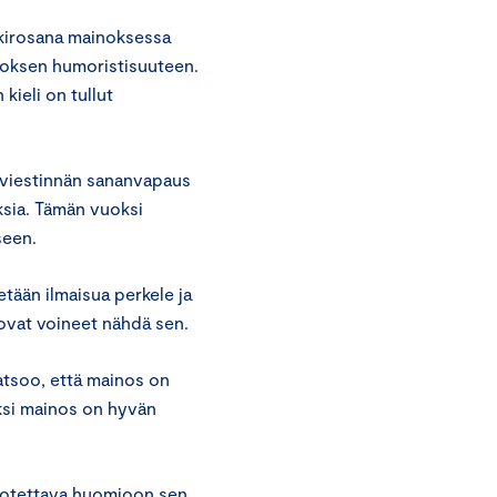
kirosana mainoksessa
noksen humoristisuuteen.
kieli on tullut
n viestinnän sananvapaus
ksia. Tämän vuoksi
seen.
tään ilmaisua perkele ja
 ovat voineet nähdä sen.
atsoo, että mainos on
iksi mainos on hyvän
 otettava huomioon sen