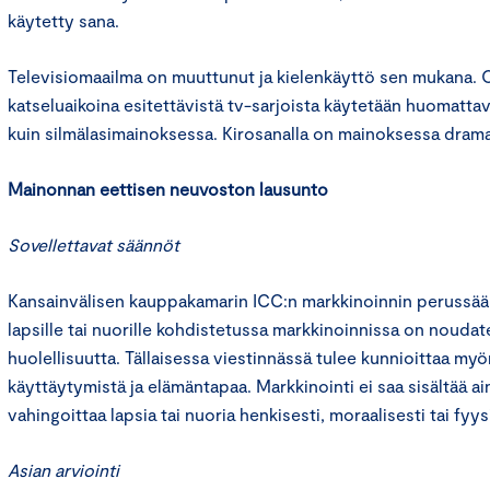
käytetty sana.
Televisiomaailma on muuttunut ja kielenkäyttö sen mukana. O
katseluaikoina esitettävistä tv-sarjoista käytetään huomattav
kuin silmälasimainoksessa. Kirosanalla on mainoksessa drama
Mainonnan eettisen neuvoston lausunto
Sovellettavat säännöt
Kansainvälisen kauppakamarin ICC:n markkinoinnin perussään
lapsille tai nuorille kohdistetussa markkinoinnissa on noudate
huolellisuutta. Tällaisessa viestinnässä tulee kunnioittaa myö
käyttäytymistä ja elämäntapaa. Markkinointi ei saa sisältää ai
vahingoittaa lapsia tai nuoria henkisesti, moraalisesti tai fyys
Asian arviointi