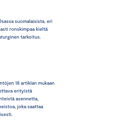
sassa suomalaisista, eri
asti ronskimpaa kieltä
turginen tarkoitus.
töjen 18 artiklan mukaan
ttava erityistä
nteistä asennetta,
neistoa, joka saattaa
isesti.