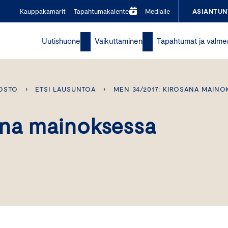
Kauppakamarit
Tapahtumakalenteri
Medialle
ASIANTUN
Uutishuone
Vaikuttaminen
Tapahtumat ja valme
OSTO
›
ETSI LAUSUNTOA
›
MEN 34/2017: KIROSANA MAINO
ana mainoksessa