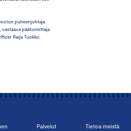
uvoston puheenjohtaja
, vastaava päätoimittaja
ficer Raija Tuokko.
nen
Palvelut
Tietoa meistä