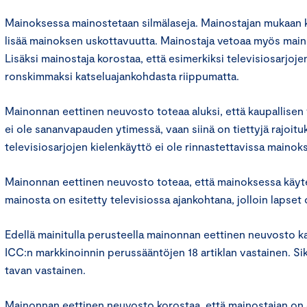
Mainoksessa mainostetaan silmälaseja. Mainostajan mukaan 
lisää mainoksen uskottavuutta. Mainostaja vetoaa myös mai
Lisäksi mainostaja korostaa, että esimerkiksi televisiosarjojen 
ronskimmaksi katseluajankohdasta riippumatta.
Mainonnan eettinen neuvosto toteaa aluksi, että kaupallise
ei ole sananvapauden ytimessä, vaan siinä on tiettyjä rajoitu
televisiosarjojen kielenkäyttö ei ole rinnastettavissa mainok
Mainonnan eettinen neuvosto toteaa, että mainoksessa käyte
mainosta on esitetty televisiossa ajankohtana, jolloin lapset
Edellä mainitulla perusteella mainonnan eettinen neuvosto k
ICC:n markkinoinnin perussääntöjen 18 artiklan vastainen. S
tavan vastainen.
Mainonnan eettinen neuvosto korostaa, että mainostajan on