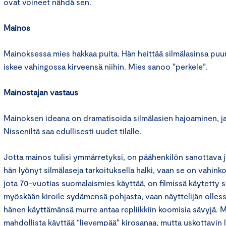
ovat voineet nähdä sen.
Mainos
Mainoksessa mies hakkaa puita. Hän heittää silmälasinsa puu
iskee vahingossa kirveensä niihin. Mies sanoo ”perkele”.
Mainostajan vastaus
Mainoksen ideana on dramatisoida silmälasien hajoaminen, ja 
Nisseniltä saa edullisesti uudet tilalle.
Jotta mainos tulisi ymmärretyksi, on päähenkilön sanottava jo
hän lyönyt silmälaseja tarkoituksella halki, vaan se on vahink
jota 70-vuotias suomalaismies käyttää, on filmissä käytetty 
myöskään kiroile sydämensä pohjasta, vaan näyttelijän olle
hänen käyttämänsä murre antaa repliikkiin koomisia sävyjä. M
mahdollista käyttää “lievempää” kirosanaa, mutta uskottavin