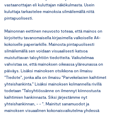
vastaanottajan eli kuluttajan näkökulmasta. Usein
kuluttaja tarkastelee mainoksia silmäilemällä niitä
pintapuolisesti.
Mainonnan eettinen neuvosto toteaa, että mainos on
kirjoitettu tavanomaisella kirjasimella valkoiselle A4-
kokoiselle paperiarkille. Mainosta pintapuolisesti
silmäilemällä sen voidaan visuaalisesti katsoa
muistuttavan taloyhtiön tiedotteita. Vaikutelmaa
vahvistaa se, että mainoksen oikeassa yläreunassa on
päiväys. Lisäksi mainoksen otsikkona on ilmaisu
”Tiedote”, jonka alla on ilmaisu ”Parvekelasien kaihtimet
yhteishankinta.” Lisäksi mainoksen kolmannella rivillä
todetaan ”Taloyhtiössänne on ilmennyt kiinnostusta
kaihtimien hankinnasta. Siksi järjestämme nyt
yhteishankinnan, - - ”. Mainitut sanamuodot ja
mainoksen visuaalinen kokonaisvaikutelma yhdessä