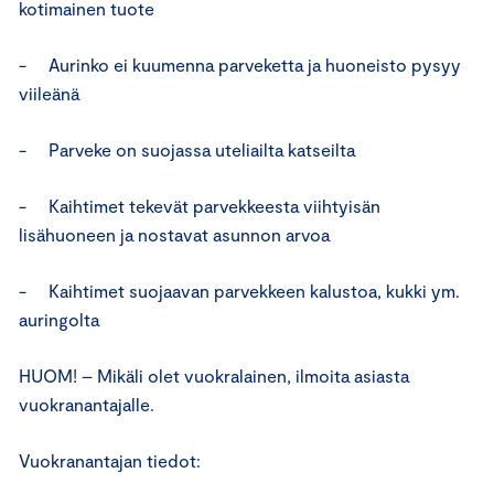
kotimainen tuote
- Aurinko ei kuumenna parveketta ja huoneisto pysyy
viileänä
- Parveke on suojassa uteliailta katseilta
- Kaihtimet tekevät parvekkeesta viihtyisän
lisähuoneen ja nostavat asunnon arvoa
- Kaihtimet suojaavan parvekkeen kalustoa, kukki ym.
auringolta
HUOM! – Mikäli olet vuokralainen, ilmoita asiasta
vuokranantajalle.
Vuokranantajan tiedot: