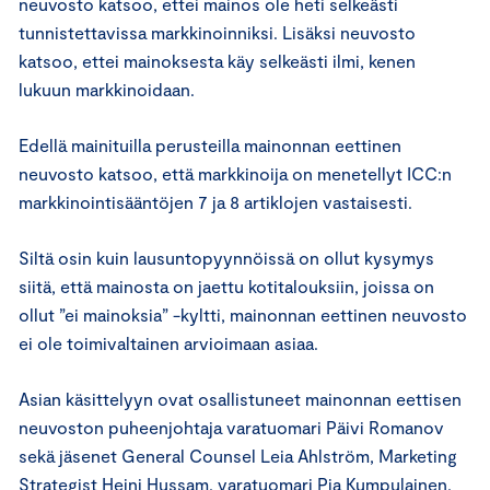
neuvosto katsoo, ettei mainos ole heti selkeästi
tunnistettavissa markkinoinniksi. Lisäksi neuvosto
katsoo, ettei mainoksesta käy selkeästi ilmi, kenen
lukuun markkinoidaan.
Edellä mainituilla perusteilla mainonnan eettinen
neuvosto katsoo, että markkinoija on menetellyt ICC:n
markkinointisääntöjen 7 ja 8 artiklojen vastaisesti.
Siltä osin kuin lausuntopyynnöissä on ollut kysymys
siitä, että mainosta on jaettu kotitalouksiin, joissa on
ollut ”ei mainoksia” -kyltti, mainonnan eettinen neuvosto
ei ole toimivaltainen arvioimaan asiaa.
Asian käsittelyyn ovat osallistuneet mainonnan eettisen
neuvoston puheenjohtaja varatuomari Päivi Romanov
sekä jäsenet General Counsel Leia Ahlström, Marketing
Strategist Heini Hussam, varatuomari Pia Kumpulainen,