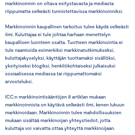
markkinoinnin on oltava esitystavasta ja mediasta
riippumatta selkeästi tunnistettavissa markkinoinniksi.
Markkinoinnin kaupallinen tarkoitus tulee käydä selkeästi
ilmi. Kuluttajaa ei tule johtaa harhaan menettelyn
kaupallisen luonteen osalta. Tuotteen markkinointia ei
tule naamioida esimerkiksi markkinatutkimukseksi,
kuluttajakyselyksi, käyttäjän tuottamaksi sisällöksi,
yksityiseksi blogiksi, henkilökohtaiseksi julkaisuksi
sosiaalisessa mediassa tai riippumattomaksi
arvosteluksi.
ICC:n markkinointisääntöjen 8 artiklan mukaan
markkinoinnista on käytävä selkeästi ilmi, kenen lukuun
markkinoidaan. Markkinoinnin tulee mahdollisuuksien
mukaan sisältää markkinoijan yhteystiedot, jotta
kuluttaja voi vaivatta ottaa yhteyttä markkinoijaan.