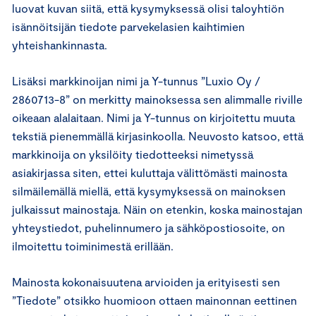
luovat kuvan siitä, että kysymyksessä olisi taloyhtiön
isännöitsijän tiedote parvekelasien kaihtimien
yhteishankinnasta.
Lisäksi markkinoijan nimi ja Y-tunnus ”Luxio Oy /
2860713-8” on merkitty mainoksessa sen alimmalle riville
oikeaan alalaitaan. Nimi ja Y-tunnus on kirjoitettu muuta
tekstiä pienemmällä kirjasinkoolla. Neuvosto katsoo, että
markkinoija on yksilöity tiedotteeksi nimetyssä
asiakirjassa siten, ettei kuluttaja välittömästi mainosta
silmäilemällä miellä, että kysymyksessä on mainoksen
julkaissut mainostaja. Näin on etenkin, koska mainostajan
yhteystiedot, puhelinnumero ja sähköpostiosoite, on
ilmoitettu toiminimestä erillään.
Mainosta kokonaisuutena arvioiden ja erityisesti sen
”Tiedote” otsikko huomioon ottaen mainonnan eettinen