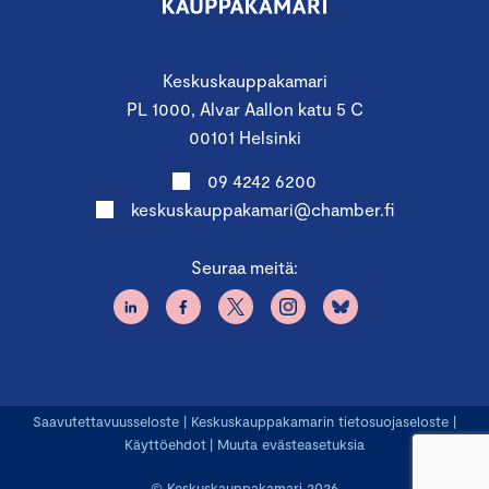
Keskuskauppakamari
PL 1000, Alvar Aallon katu 5 C
00101 Helsinki
09 4242 6200
keskuskauppakamari@chamber.fi
Seuraa meitä:
Saavutettavuusseloste
|
Keskuskauppakamarin tietosuojaseloste
|
Käyttöehdot
|
Muuta evästeasetuksia
© Keskuskauppakamari 2026