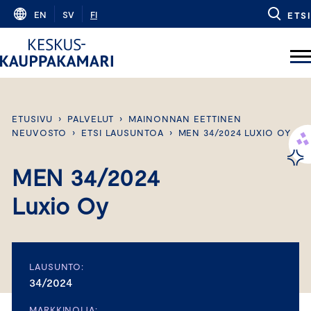
Skip
EN
SV
FI
ETSI
to
content
ETUSIVU
›
PALVELUT
›
MAINONNAN EETTINEN
NEUVOSTO
›
ETSI LAUSUNTOA
›
MEN 34/2024 LUXIO OY
MEN 34/2024
Luxio Oy
LAUSUNTO:
34/2024
MARKKINOIJA: