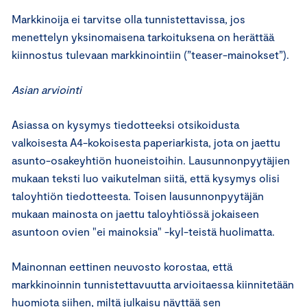
Markkinoija ei tarvitse olla tunnistettavissa, jos
menettelyn yksinomaisena tarkoituksena on herättää
kiinnostus tulevaan markkinointiin (”teaser-mainokset”).
Asian arviointi
Asiassa on kysymys tiedotteeksi otsikoidusta
valkoisesta A4-kokoisesta paperiarkista, jota on jaettu
asunto-osakeyhtiön huoneistoihin. Lausunnonpyytäjien
mukaan teksti luo vaikutelman siitä, että kysymys olisi
taloyhtiön tiedotteesta. Toisen lausunnonpyytäjän
mukaan mainosta on jaettu taloyhtiössä jokaiseen
asuntoon ovien "ei mainoksia" -kyl-teistä huolimatta.
Mainonnan eettinen neuvosto korostaa, että
markkinoinnin tunnistettavuutta arvioitaessa kiinnitetään
huomiota siihen, miltä julkaisu näyttää sen