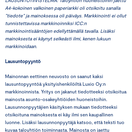
LAUSUNTOTIIVISTELMÄ: Taloyhtiön huoneistoihin jaettu
A4-kokoinen valkoinen paperiarkki oli otsikoitu sanalla
”tiedote” ja mainoksessa oli päiväys. Markkinointi ei ollut
tunnistettavissa markkinoinniksi ICC:n
markkinointisääntöjen edellyttämällä tavalla. Lisäksi
mainoksesta ei käynyt selkeästi ilmi, kenen lukuun
markkinoidaan.
Lausuntopyyntö
Mainonnan eettinen neuvosto on saanut kaksi
lausuntopyyntöä yksityishenkilöiltä Luxio Oy:n
markkinoinnista. Yritys on jakanut tiedotteeksi otsikoitua
mainosta asunto-osakeyhtiöiden huoneistoihin.
Lausunnonpyytäjien käsityksen mukaan tiedotteeksi
otsikoituna mainoksesta ei käy ilmi sen kaupallinen
luonne. Lisäksi lausunnonpyytäjä katsoo, että teksti tuo
kuvaa taloyhtiön toiminnasta. Mainosta on jaettu