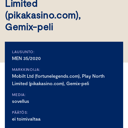
Limited
(pikakasino.com),
Gemix-peli
LAUSUNTO:
MEN 35/2020
MARKKINOIJA:
Mobilt Ltd (fortunelegends.com), Play North
Limited (pikakasino.com), Gemix-peli
MEDIA:
sovellus
PÄÄTÖS:
ei toimivaltaa