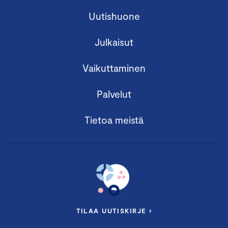
Uutishuone
Julkaisut
Vaikuttaminen
Palvelut
Tietoa meistä
TILAA UUTISKIRJE ›