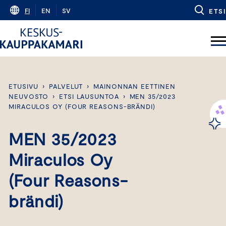
Skip
FI
EN
SV
ETSI
to
content
ETUSIVU
›
PALVELUT
›
MAINONNAN EETTINEN
NEUVOSTO
›
ETSI LAUSUNTOA
›
MEN 35/2023
MIRACULOS OY (FOUR REASONS-BRÄNDI)
MEN 35/2023
Miraculos Oy
(Four Reasons-
brändi)