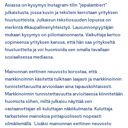
Asiassa on kysymys Instagram-tilin ”jepalambert”
julkaistusta, jossa kuvin ja tekstein kerrotaan yrityksen
hiustuotteista. Julkaisun tekstiosuuden lopussa on
merkintä #kaupallinenyhteistyö. Lausunnonpyytäjän
mukaan kysymys on piilomainonnasta. Vaikuttaja kertoo
sopineensa yrityksen kanssa, että hän saa yritykseltä
hiustuotteita ja voi huomioida sen omalla tavallaan
sosiaalisessa mediassa.
Mainonnan eettinen neuvosto korostaa, että
markkinoinnin käsitettä tulkitaan laajasti ja markkinoinnin
tunnistettavuutta arvioidaan aina tapauskohtaisesti.
Markkinoinnin tunnistettavuutta arvioitaessa kiinnitetään
huomiota siihen, miltä julkaisu näyttää sen
vastaanottajan eli kuluttajan näkökulmasta. Kuluttaja
tarkastelee mainoksia pintapuolisesti nopeasti
silmäilemällä. Lisäksi mainonnan eettinen neuvosto