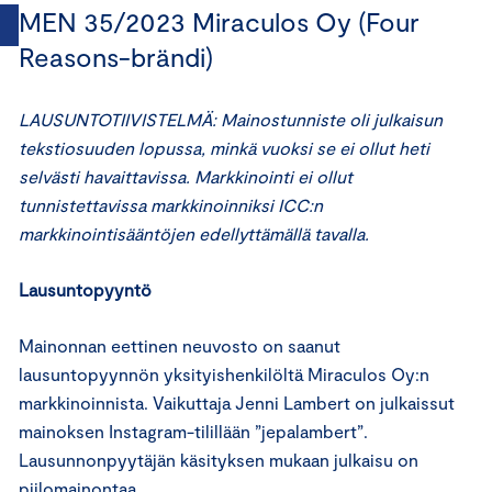
MEN 35/2023 Miraculos Oy (Four
Reasons-brändi)
LAUSUNTOTIIVISTELMÄ: Mainostunniste oli julkaisun
tekstiosuuden lopussa, minkä vuoksi se ei ollut heti
selvästi havaittavissa. Markkinointi ei ollut
tunnistettavissa markkinoinniksi ICC:n
markkinointisääntöjen edellyttämällä tavalla.
Lausuntopyyntö
Mainonnan eettinen neuvosto on saanut
lausuntopyynnön yksityishenkilöltä Miraculos Oy:n
markkinoinnista. Vaikuttaja Jenni Lambert on julkaissut
mainoksen Instagram-tilillään ”jepalambert”.
Lausunnonpyytäjän käsityksen mukaan julkaisu on
piilomainontaa.