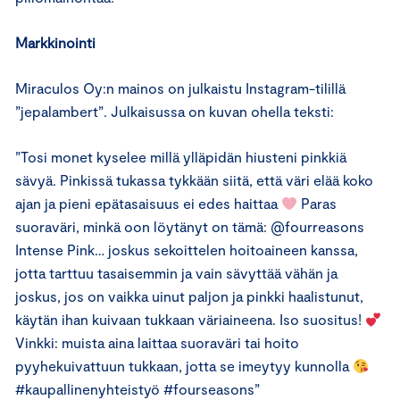
Markkinointi
Miraculos Oy:n mainos on julkaistu Instagram-tilillä
”jepalambert”. Julkaisussa on kuvan ohella teksti:
”Tosi monet kyselee millä ylläpidän hiusteni pinkkiä
sävyä. Pinkissä tukassa tykkään siitä, että väri elää koko
ajan ja pieni epätasaisuus ei edes haittaa
Paras
suoraväri, minkä oon löytänyt on tämä: @fourreasons
Intense Pink… joskus sekoittelen hoitoaineen kanssa,
jotta tarttuu tasaisemmin ja vain sävyttää vähän ja
joskus, jos on vaikka uinut paljon ja pinkki haalistunut,
käytän ihan kuivaan tukkaan väriaineena. Iso suositus!
Vinkki: muista aina laittaa suoraväri tai hoito
pyyhekuivattuun tukkaan, jotta se imeytyy kunnolla
#kaupallinenyhteistyö #fourseasons”