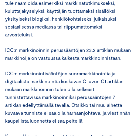
tule naamioida esimerkiksi markkinatutkimukseksi,
kuluttajakyselyksi, käyttäjän tuottamaksi sisällöksi,
yksityiseksi blogiksi, henkilökohtaiseksi julkaisuksi
sosiaalisessa mediassa tai riippumattomaksi
arvosteluksi.
ICC:n markkinoinnin perussääntöjen 23.2 artiklan mukaan
markkinoija on vastuussa kaikesta markkinoinnistaan.
ICC:n markkinointisääntöjen suoramarkkinointia ja
digitaalista markkinointia koskevan C luvun C1 artiklan
mukaan markkinoinnin tulee olla selkeästi
tunnistettavissa markkinoinniksi perussääntöjen 7
artiklan edellyttämällä tavalla. Otsikko tai muu aihetta
kuvaava tunniste ei saa olla harhaanjohtava, ja viestinnän
kaupallista luonnetta ei saa peitellä.