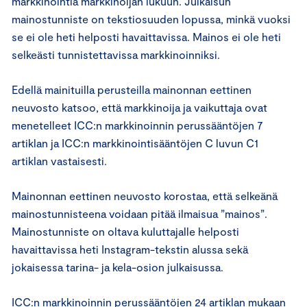
markkinointia markkinoijan lukuun. Julkaisun
mainostunniste on tekstiosuuden lopussa, minkä vuoksi
se ei ole heti helposti havaittavissa. Mainos ei ole heti
selkeästi tunnistettavissa markkinoinniksi.
Edellä mainituilla perusteilla mainonnan eettinen
neuvosto katsoo, että markkinoija ja vaikuttaja ovat
menetelleet ICC:n markkinoinnin perussääntöjen 7
artiklan ja ICC:n markkinointisääntöjen C luvun C1
artiklan vastaisesti.
Mainonnan eettinen neuvosto korostaa, että selkeänä
mainostunnisteena voidaan pitää ilmaisua ”mainos”.
Mainostunniste on oltava kuluttajalle helposti
havaittavissa heti Instagram-tekstin alussa sekä
jokaisessa tarina- ja kela-osion julkaisussa.
ICC:n markkinoinnin perussääntöjen 24 artiklan mukaan