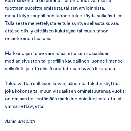
Kun markkinoija on antanut tai tarjonnut vastiketta
tuotteen suosittelemisesta tai sen arvioinnista,
menettelyn kaupallinen luonne tulee käydä selkeästi ilmi.
Tällaisesta menettelystä ei tule syntyä sellaista kuvaa,
että se olisi yksittäisen kuluttajan tai muun tahon
omaehtoinen lausuma.
Markkinoijan tulee varmistaa, että sen sosiaalisen
median sivuston tai profiilin kaupallinen luonne ilmenee
selkeästi, ja että niissä noudatetaan hyvää liiketapaa.
Tulee välttää sellaisen kuvan, äänen tai tekstin käyttöä,
joka kokonsa tai muun visuaalisen ominaisuutensa vuoksi
on omiaan heikentämään markkinoinnin luettavuutta tai
ymmärrettävyyttä.
Asian arviointi