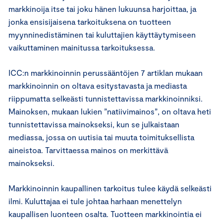
markkinoija itse tai joku hänen lukuunsa harjoittaa, ja
jonka ensisijaisena tarkoituksena on tuotteen
myynninedistäminen tai kuluttajien käyttäytymiseen
vaikuttaminen mainitussa tarkoituksessa.
ICC:n markkinoinnin perussääntöjen 7 artiklan mukaan
markkinoinnin on oltava esitystavasta ja mediasta
riippumatta selkeästi tunnistettavissa markkinoinniksi.
Mainoksen, mukaan lukien ”natiivimainos”, on oltava heti
tunnistettavissa mainokseksi, kun se julkaistaan
mediassa, jossa on uutisia tai muuta toimituksellista
aineistoa. Tarvittaessa mainos on merkittävä
mainokseksi.
Markkinoinnin kaupallinen tarkoitus tulee käydä selkeästi
ilmi. Kuluttajaa ei tule johtaa harhaan menettelyn
kaupallisen luonteen osalta. Tuotteen markkinointia ei