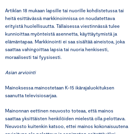
Artiklan 18 mukaan lapsille tai nuorille kohdistetussa tai
heitä esittävässä markkinoinnissa on noudatettava
erityistä huolellisuutta. Tällaisessa viestinnässä tulee
kunnioittaa myönteistä asennetta, käyttäytymistä ja
elämäntapaa. Markkinointi ei saa sisältää aineistoa, joka
saattaa vahingoittaa lapsia tai nuoria henkisesti,
moraalisesti tai fyysisesti.
Asian arviointi
Mainoksessa mainostetaan K-15 ikärajaluokituksen
saanutta televisiosarjaa.
Mainonnan eettinen neuvosto toteaa, että mainos
saattaa yksittäisten henkilöiden mielestä olla pelottava.
Neuvosto kuitenkin katsoo, ettei mainos kokonaisuutena
arvioituna ole pelottava ja sopimaton esitettäväksi