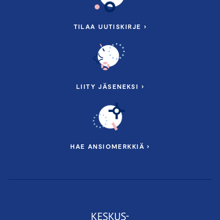
TILAA UUTISKIRJE ›
LIITY JÄSENEKSI ›
HAE ANSIOMERKKIÄ ›