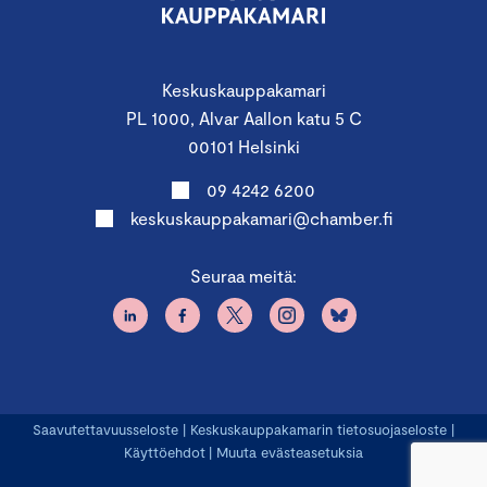
Keskuskauppakamari
PL 1000, Alvar Aallon katu 5 C
00101 Helsinki
09 4242 6200
keskuskauppakamari@chamber.fi
Seuraa meitä:
Saavutettavuusseloste
|
Keskuskauppakamarin tietosuojaseloste
|
Käyttöehdot
|
Muuta evästeasetuksia