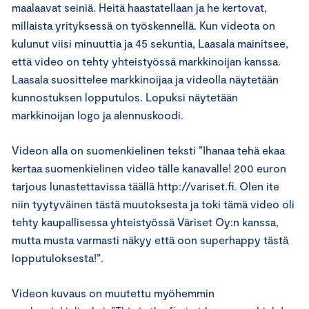
maalaavat seiniä. Heitä haastatellaan ja he kertovat,
millaista yrityksessä on työskennellä. Kun videota on
kulunut viisi minuuttia ja 45 sekuntia, Laasala mainitsee,
että video on tehty yhteistyössä markkinoijan kanssa.
Laasala suosittelee markkinoijaa ja videolla näytetään
kunnostuksen lopputulos. Lopuksi näytetään
markkinoijan logo ja alennuskoodi.
Videon alla on suomenkielinen teksti ”Ihanaa tehä ekaa
kertaa suomenkielinen video tälle kanavalle! 200 euron
tarjous lunastettavissa täällä http://variset.fi. Olen ite
niin tyytyväinen tästä muutoksesta ja toki tämä video oli
tehty kaupallisessa yhteistyössä Väriset Oy:n kanssa,
mutta musta varmasti näkyy että oon superhappy tästä
lopputuloksesta!”.
Videon kuvaus on muutettu myöhemmin