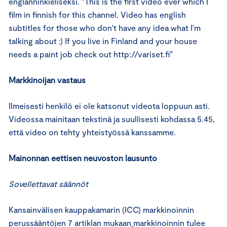
englanninkieliseksi. ”This is the first video ever which I
film in finnish for this channel. Video has english
subtitles for those who don't have any idea what I'm
talking about :) If you live in Finland and your house
needs a paint job check out http://variset.fi”
Markkinoijan vastaus
Ilmeisesti henkilö ei ole katsonut videota loppuun asti.
Videossa mainitaan tekstinä ja suullisesti kohdassa 5.45,
että video on tehty yhteistyössä kanssamme.
Mainonnan eettisen neuvoston lausunto
Sovellettavat säännöt
Kansainvälisen kauppakamarin (ICC) markkinoinnin
perussääntöjen 7 artiklan mukaan
markkinoinnin tulee