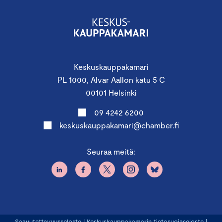
Keskuskauppakamari
PL 1000, Alvar Aallon katu 5 C
00101 Helsinki
09 4242 6200
keskuskauppakamari@chamber.fi
Seuraa meitä:
Saavutettavuusseloste
|
Keskuskauppakamarin tietosuojaseloste
|