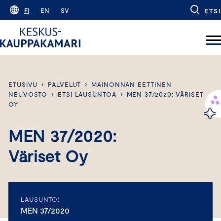
Skip
FI
EN
SV
ETSI
to
content
ETUSIVU
›
PALVELUT
›
MAINONNAN EETTINEN
NEUVOSTO
›
ETSI LAUSUNTOA
›
MEN 37/2020: VÄRISET
OY
MEN 37/2020:
Väriset Oy
LAUSUNTO:
MEN 37/2020