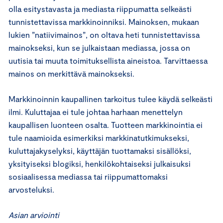
olla esitystavasta ja mediasta riippumatta selkeästi
tunnistettavissa markkinoinniksi. Mainoksen, mukaan
lukien ”natiivimainos”, on oltava heti tunnistettavissa
mainokseksi, kun se julkaistaan mediassa, jossa on
uutisia tai muuta toimituksellista aineistoa. Tarvittaessa
mainos on merkittävä mainokseksi.
Markkinoinnin kaupallinen tarkoitus tulee käydä selkeästi
ilmi. Kuluttajaa ei tule johtaa harhaan menettelyn
kaupallisen luonteen osalta. Tuotteen markkinointia ei
tule naamioida esimerkiksi markkinatutkimukseksi,
kuluttajakyselyksi, käyttäjän tuottamaksi sisällöksi,
yksityiseksi blogiksi, henkilökohtaiseksi julkaisuksi
sosiaalisessa mediassa tai riippumattomaksi
arvosteluksi.
Asian arviointi