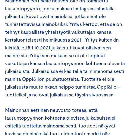
Mainonnan eettiselle neuvostolle on toimitettu
lausuntopyyntö, jonka mukaan Instagram-alustalla
julkaistut kuvat ovat mainoksia, jotka eivät ole
tunnistettavissa mainoksiksi. Yritys kertoo, että se on
tehnyt kaupallista yhteistyötä vaikuttajan kanssa
kertaluonteisesti helmikuussa 2021. Yritys kuitenkin
kiistää, että 1.10.2021 julkaistut kuvat olisivat sen
mainoksia. Yrityksen mukaan se ei ole sopinut
vaikuttajan kanssa lausuntopyynnön kohteena olevista
julkaisuista. Julkaisuissa ei käsitellä tai nimenomaisesti
mainita Oppi&ilon puuhatuotteita. Tuotteita ei ole
julkaisusta muutoinkaan helppo tunnistaa Oppi&ilo -
tuotteiksi ja ne ovat julkaisussa täysin sivuosassa.
Mainonnan eettinen neuvosto toteaa, että
lausuntopyynnön kohteena olevissa julkaisuissa ei
esitellä tuotteita mainosmaisesti, tuotteet näkyvät
kuvissa pieninä eikä tuotteiden tuotemerkki näy.