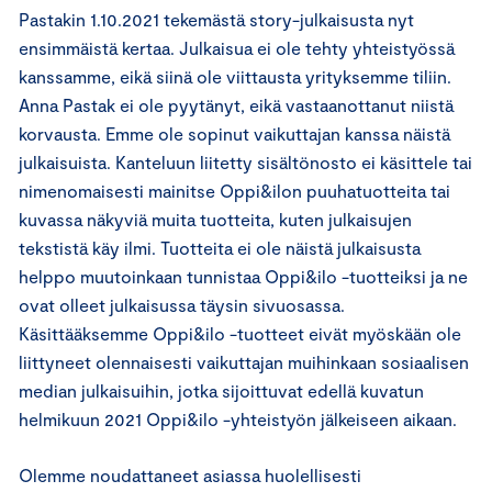
Pastakin 1.10.2021 tekemästä story-julkaisusta nyt
ensimmäistä kertaa. Julkaisua ei ole tehty yhteistyössä
kanssamme, eikä siinä ole viittausta yrityksemme tiliin.
Anna Pastak ei ole pyytänyt, eikä vastaanottanut niistä
korvausta. Emme ole sopinut vaikuttajan kanssa näistä
julkaisuista. Kanteluun liitetty sisältönosto ei käsittele tai
nimenomaisesti mainitse Oppi&ilon puuhatuotteita tai
kuvassa näkyviä muita tuotteita, kuten julkaisujen
tekstistä käy ilmi. Tuotteita ei ole näistä julkaisusta
helppo muutoinkaan tunnistaa Oppi&ilo -tuotteiksi ja ne
ovat olleet julkaisussa täysin sivuosassa.
Käsittääksemme Oppi&ilo -tuotteet eivät myöskään ole
liittyneet olennaisesti vaikuttajan muihinkaan sosiaalisen
median julkaisuihin, jotka sijoittuvat edellä kuvatun
helmikuun 2021 Oppi&ilo -yhteistyön jälkeiseen aikaan.
Olemme noudattaneet asiassa huolellisesti