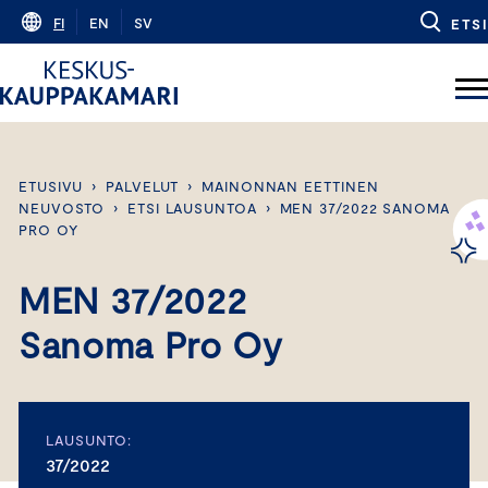
Skip
FI
EN
SV
ETSI
to
content
ETUSIVU
›
PALVELUT
›
MAINONNAN EETTINEN
NEUVOSTO
›
ETSI LAUSUNTOA
›
MEN 37/2022 SANOMA
PRO OY
MEN 37/2022
Sanoma Pro Oy
LAUSUNTO:
37/2022