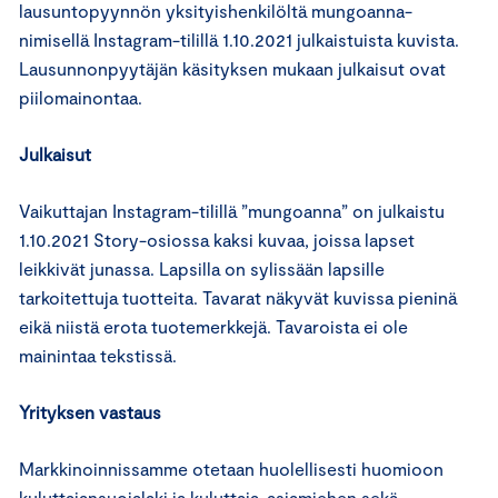
lausuntopyynnön yksityishenkilöltä mungoanna-
nimisellä Instagram-tilillä 1.10.2021 julkaistuista kuvista.
Lausunnonpyytäjän käsityksen mukaan julkaisut ovat
piilomainontaa.
Julkaisut
Vaikuttajan Instagram-tilillä ”mungoanna” on julkaistu
1.10.2021 Story-osiossa kaksi kuvaa, joissa lapset
leikkivät junassa. Lapsilla on sylissään lapsille
tarkoitettuja tuotteita. Tavarat näkyvät kuvissa pieninä
eikä niistä erota tuotemerkkejä. Tavaroista ei ole
mainintaa tekstissä.
Yrityksen vastaus
Markkinoinnissamme otetaan huolellisesti huomioon
kuluttajansuojalaki ja kuluttaja-asiamiehen sekä