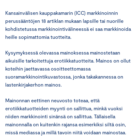
Kansainvälisen kauppakamarin (ICC) markkinoinnin
perussääntöjen 18 artiklan mukaan lapsille tai nuorille
kohdistetussa markkinointivälineessä ei saa markkinoida
heille sopimattomia tuotteita.
Kysymyksessä olevassa mainoksessa mainostetaan
aikuisille tarkoitettuja erotiikkatuotteita. Mainos on ollut
koteihin jaettavassa osoitteettomassa
suoramarkkinointikuvastossa, jonka takakannessa on
lastenkirjakerhon mainos.
Mainonnan eettinen neuvosto toteaa, että
erotiikkatuotteiden myynti on sallittua, minkä vuoksi
niiden markkinointi sinänsä on sallittua. Tällaisella
mainonnalla on kuitenkin rajansa esimerkiksi siltä osin,
missä mediassa ja millä tavoin niitä voidaan mainostaa.