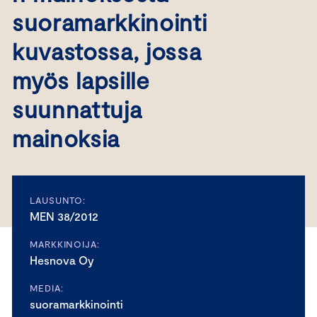
suoramarkkinointi
kuvastossa, jossa
myös lapsille
suunnattuja
mainoksia
LAUSUNTO:
MEN 38/2012
MARKKINOIJA:
Hesnova Oy
MEDIA:
suoramarkkinointi