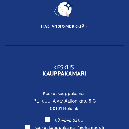
HAE ANSIOMERKKIÄ ›
Keskuskauppakamari
PL 1000, Alvar Aallon katu 5 C
00101 Helsinki
09 4242 6200
keskuskauppakamari@chamber.fi