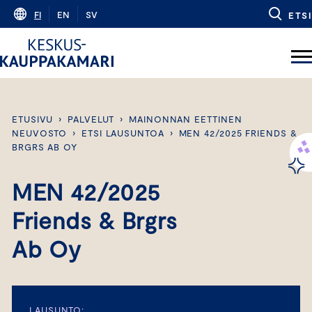
Skip
FI
EN
SV
ETSI
to
content
ETUSIVU
›
PALVELUT
›
MAINONNAN EETTINEN
NEUVOSTO
›
ETSI LAUSUNTOA
›
MEN 42/2025 FRIENDS &
BRGRS AB OY
MEN 42/2025
Friends & Brgrs
Ab Oy
LAUSUNTO: