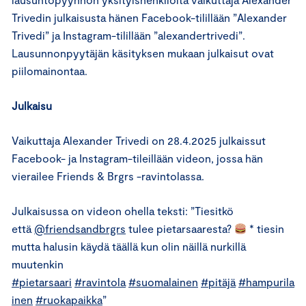
Trivedin julkaisusta hänen Facebook-tilillään ”Alexander
Trivedi” ja Instagram-tilillään ”alexandertrivedi”.
Lausunnonpyytäjän käsityksen mukaan julkaisut ovat
piilomainontaa.
Julkaisu
Vaikuttaja Alexander Trivedi on 28.4.2025 julkaissut
Facebook- ja Instagram-tileillään videon, jossa hän
vierailee Friends & Brgrs -ravintolassa.
Julkaisussa on videon ohella teksti: ”Tiesitkö
että
@friendsandbrgrs
tulee pietarsaaresta?
* tiesin
mutta halusin käydä täällä kun olin näillä nurkillä
muutenkin
#pietarsaari
#ravintola
#suomalainen
#pitäjä
#hampurila
inen
#ruokapaikka
”