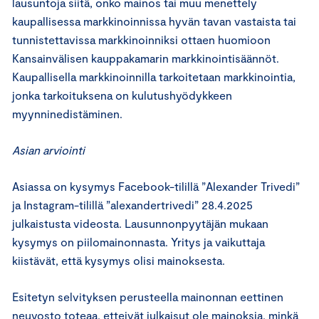
lausuntoja siitä, onko mainos tai muu menettely
kaupallisessa markkinoinnissa hyvän tavan vastaista tai
tunnistettavissa markkinoinniksi ottaen huomioon
Kansainvälisen kauppakamarin markkinointisäännöt.
Kaupallisella markkinoinnilla tarkoitetaan markkinointia,
jonka tarkoituksena on kulutushyödykkeen
myynninedistäminen.
Asian arviointi
Asiassa on kysymys Facebook-tilillä ”Alexander Trivedi”
ja Instagram-tilillä ”alexandertrivedi” 28.4.2025
julkaistusta videosta. Lausunnonpyytäjän mukaan
kysymys on piilomainonnasta. Yritys ja vaikuttaja
kiistävät, että kysymys olisi mainoksesta.
Esitetyn selvityksen perusteella mainonnan eettinen
neuvosto toteaa, etteivät julkaisut ole mainoksia, minkä