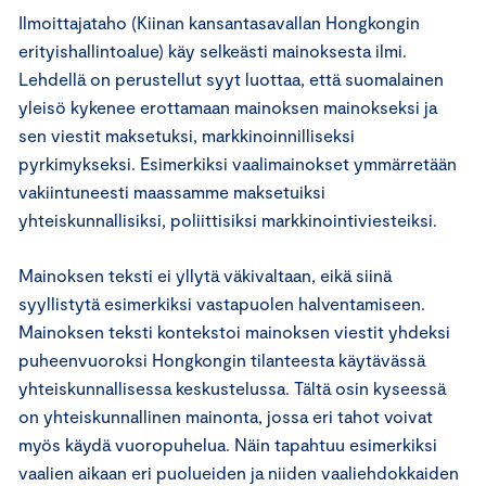
Ilmoittajataho (Kiinan kansantasavallan Hongkongin
erityishallintoalue) käy selkeästi mainoksesta ilmi.
Lehdellä on perustellut syyt luottaa, että suomalainen
yleisö kykenee erottamaan mainoksen mainokseksi ja
sen viestit maksetuksi, markkinoinnilliseksi
pyrkimykseksi. Esimerkiksi vaalimainokset ymmärretään
vakiintuneesti maassamme maksetuiksi
yhteiskunnallisiksi, poliittisiksi markkinointiviesteiksi.
Mainoksen teksti ei yllytä väkivaltaan, eikä siinä
syyllistytä esimerkiksi vastapuolen halventamiseen.
Mainoksen teksti kontekstoi mainoksen viestit yhdeksi
puheenvuoroksi Hongkongin tilanteesta käytävässä
yhteiskunnallisessa keskustelussa. Tältä osin kyseessä
on yhteiskunnallinen mainonta, jossa eri tahot voivat
myös käydä vuoropuhelua. Näin tapahtuu esimerkiksi
vaalien aikaan eri puolueiden ja niiden vaaliehdokkaiden