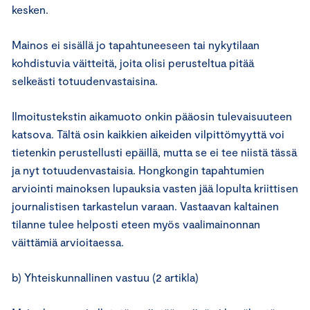
kesken.
Mainos ei sisällä jo tapahtuneeseen tai nykytilaan
kohdistuvia väitteitä, joita olisi perusteltua pitää
selkeästi totuudenvastaisina.
Ilmoitustekstin aikamuoto onkin pääosin tulevaisuuteen
katsova. Tältä osin kaikkien aikeiden vilpittömyyttä voi
tietenkin perustellusti epäillä, mutta se ei tee niistä tässä
ja nyt totuudenvastaisia. Hongkongin tapahtumien
arviointi mainoksen lupauksia vasten jää lopulta kriittisen
journalistisen tarkastelun varaan. Vastaavan kaltainen
tilanne tulee helposti eteen myös vaalimainonnan
väittämiä arvioitaessa.
b) Yhteiskunnallinen vastuu (2 artikla)