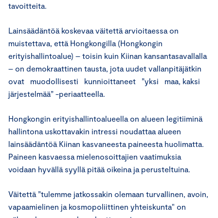
tavoitteita.
Lainsäädäntöä koskevaa väitettä arvioitaessa on
muistettava, että Hongkongilla (Hongkongin
erityishallintoalue) – toisin kuin Kiinan kansantasavallalla
– on demokraattinen tausta, jota uudet vallanpitäjätkin
ovat muodollisesti kunnioittaneet ”yksi maa, kaksi
järjestelmää” -periaatteella.
Hongkongin erityishallintoalueella on alueen legitiiminä
hallintona uskottavakin intressi noudattaa alueen
lainsäädäntöä Kiinan kasvaneesta paineesta huolimatta.
Paineen kasvaessa mielenosoittajien vaatimuksia
voidaan hyvällä syyllä pitää oikeina ja perusteltuina.
Väitettä ”tulemme jatkossakin olemaan turvallinen, avoin,
vapaamielinen ja kosmopoliittinen yhteiskunta" on