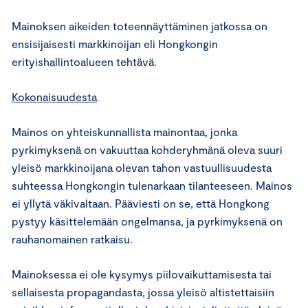
Mainoksen aikeiden toteennäyttäminen jatkossa on
ensisijaisesti markkinoijan eli Hongkongin
erityishallintoalueen tehtävä.
Kokonaisuudesta
Mainos on yhteiskunnallista mainontaa, jonka
pyrkimyksenä on vakuuttaa kohderyhmänä oleva suuri
yleisö markkinoijana olevan tahon vastuullisuudesta
suhteessa Hongkongin tulenarkaan tilanteeseen. Mainos
ei yllytä väkivaltaan. Pääviesti on se, että Hongkong
pystyy käsittelemään ongelmansa, ja pyrkimyksenä on
rauhanomainen ratkaisu.
Mainoksessa ei ole kysymys piilovaikuttamisesta tai
sellaisesta propagandasta, jossa yleisö altistettaisiin