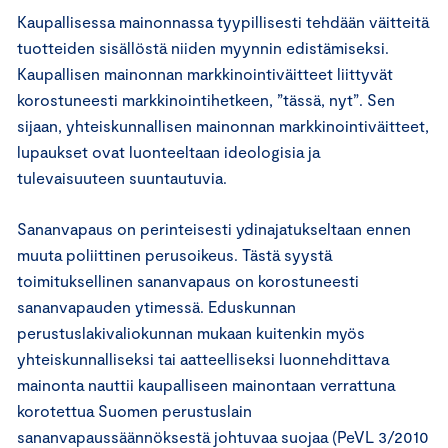
Kaupallisessa mainonnassa tyypillisesti tehdään väitteitä
tuotteiden sisällöstä niiden myynnin edistämiseksi.
Kaupallisen mainonnan markkinointiväitteet liittyvät
korostuneesti markkinointihetkeen, ”tässä, nyt”. Sen
sijaan, yhteiskunnallisen mainonnan markkinointiväitteet,
lupaukset ovat luonteeltaan ideologisia ja
tulevaisuuteen suuntautuvia.
Sananvapaus on perinteisesti ydinajatukseltaan ennen
muuta poliittinen perusoikeus. Tästä syystä
toimituksellinen sananvapaus on korostuneesti
sananvapauden ytimessä. Eduskunnan
perustuslakivaliokunnan mukaan kuitenkin myös
yhteiskunnalliseksi tai aatteelliseksi luonnehdittava
mainonta nauttii kaupalliseen mainontaan verrattuna
korotettua Suomen perustuslain
sananvapaussäännöksestä johtuvaa suojaa (PeVL 3/2010