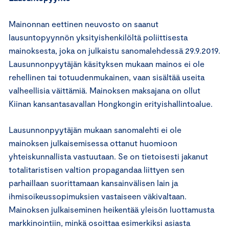
Mainonnan eettinen neuvosto on saanut
lausuntopyynnön yksityishenkilöltä poliittisesta
mainoksesta, joka on julkaistu sanomalehdessä 29.9.2019.
Lausunnonpyytäjän käsityksen mukaan mainos ei ole
rehellinen tai totuudenmukainen, vaan sisältää useita
valheellisia väittämiä. Mainoksen maksajana on ollut
Kiinan kansantasavallan Hongkongin erityishallintoalue.
Lausunnonpyytäjän mukaan sanomalehti ei ole
mainoksen julkaisemisessa ottanut huomioon
yhteiskunnallista vastuutaan. Se on tietoisesti jakanut
totalitaristisen valtion propagandaa liittyen sen
parhaillaan suorittamaan kansainvälisen lain ja
ihmisoikeussopimuksien vastaiseen väkivaltaan.
Mainoksen julkaiseminen heikentää yleisön luottamusta
markkinointiin, minkä osoittaa esimerkiksi asiasta