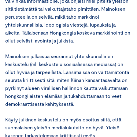
vaivihkaa informaatiolle, joka ohjaisi mielipiteitä yleisön
sitä tietämättä tai vaikuttajataho pimittäen. Mainoksen
perusteella on selvää, mikä taho markkinoi
yhteiskunnallisia, ideologisia viestejä, lupauksia ja
aikeita. Tällaisenaan Hongkongia koskeva markkinointi on
ollut selvästi avointa ja julkista.
Mainoksen julkaisua seurannut yhteiskunnallinen
keskustelu (ml. keskustelu sosiaalisessa mediassa) on
ollut hyvää ja tarpeellista. Länsimaissa on välttämätöntä
seurata kriittisesti sitä, miten Kiinan kansantasavalta on
pyrkinyt alueen virallisen hallinnon kautta vaikuttamaan
hongkongilaisten elämään ja tukahduttamaan toiveet
demokraattisesta kehityksestä.
Käyty julkinen keskustelu on myös osoitus siitä, että
suomalaisen yleisön medialukutaito on hyvä. Yleisö
kykenee tarkastelemaan kriittisesti myös