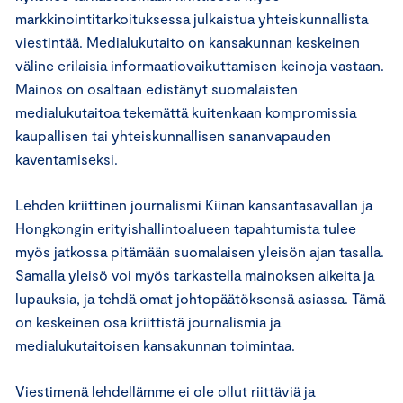
markkinointitarkoituksessa julkaistua yhteiskunnallista
viestintää. Medialukutaito on kansakunnan keskeinen
väline erilaisia informaatiovaikuttamisen keinoja vastaan.
Mainos on osaltaan edistänyt suomalaisten
medialukutaitoa tekemättä kuitenkaan kompromissia
kaupallisen tai yhteiskunnallisen sananvapauden
kaventamiseksi.
Lehden kriittinen journalismi Kiinan kansantasavallan ja
Hongkongin erityishallintoalueen tapahtumista tulee
myös jatkossa pitämään suomalaisen yleisön ajan tasalla.
Samalla yleisö voi myös tarkastella mainoksen aikeita ja
lupauksia, ja tehdä omat johtopäätöksensä asiassa. Tämä
on keskeinen osa kriittistä journalismia ja
medialukutaitoisen kansakunnan toimintaa.
Viestimenä lehdellämme ei ole ollut riittäviä ja