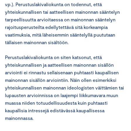
vp.). Perustuslakivaliokunta on todennut, että
yhteiskunnallisen tai aatteellisen mainonnan sääntelyn
tarpeellisuutta arvioitaessa on mainonnan sääntelyn
rajoitusperusteilta edellytettävä sitä korkeampia
vaatimuksia, mitä läheisemmin sääntelyllä puututaan
tällaisen mainonnan sisältöön.
Perustuslakivaliokunta on siten katsonut, että
yhteiskunnallisen ja aatteellisen mainonnan sisällön
arviointi ei rinnastu sellaisenaan puhtaasti kaupallisen
mainonnan sisällön arviointiin. Näin ollen esimerkiksi
yhteiskunnallisen mainonnan ideologisten väittämien tai
lupausten arvioinnissa on laajempi liikkumavara muun
muassa niiden totuudellisuudesta kuin puhtaasti
kaupallisia intressejä edistävässä kaupallisessa
mainonnassa.