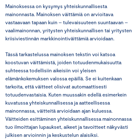
Mainoksessa on kysymys yhteiskunnallisesta
mainonnasta. Mainoksen väittämiä on arvioitava
vastaavaan tapaan kuin – tulevaisuuteen suuntaavan –
vaalimainonnan, yritysten yhteiskunnallisen tai yritysten
kriisiviestinnän markkinointiväittämiä arvioidaan.
Tässä tarkastelussa mainoksen tekstin voi katsoa
koostuvan väittämistä, joiden totuudenmukaisuutta
suhteessa todellisiin aikeisiin voi yleisen
elämänkokemuksen valossa epäillä. Se ei kuitenkaan
tarkoita, että väitteet olisivat automaattisesti
totuudenvastaisia. Kuten muussakin edellä esimerkein
kuvatussa yhteiskunnallisessa ja aatteellisessa
mainonnassa, väitteitä arvioidaan ajan kuluessa.
Väitteiden esittäminen yhteiskunnallisessa mainonnassa
tuo ilmoittajan lupaukset, aikeet ja tavoitteet näkyvästi
julkisen arvioinnin ja keskustelun alaisiksi.