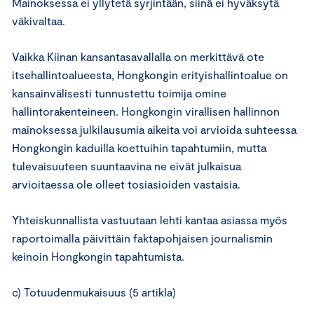
Mainoksessa ei yllytetä syrjintään, siinä ei hyväksytä
väkivaltaa.
Vaikka Kiinan kansantasavallalla on merkittävä ote
itsehallintoalueesta, Hongkongin erityishallintoalue on
kansainvälisesti tunnustettu toimija omine
hallintorakenteineen. Hongkongin virallisen hallinnon
mainoksessa julkilausumia aikeita voi arvioida suhteessa
Hongkongin kaduilla koettuihin tapahtumiin, mutta
tulevaisuuteen suuntaavina ne eivät julkaisua
arvioitaessa ole olleet tosiasioiden vastaisia.
Yhteiskunnallista vastuutaan lehti kantaa asiassa myös
raportoimalla päivittäin faktapohjaisen journalismin
keinoin Hongkongin tapahtumista.
c) Totuudenmukaisuus (5 artikla)