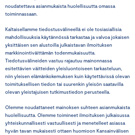
noudatettava asianmukaista huolellisuutta omassa
toiminnassaan.
Kaltaisellamme tiedostusvälineellä ei ole tosiasiallisia
mahdollisuuksia käytännössä tarkastaa ja valvoa jokaisen
yksittäisen sen alustoilla julkaistavan ilmoituksen
markkinointiväittämän todenmukaisuutta.
Tiedotusvälineiden vastuu rajautuu mainonnassa
esitettävien väitteiden yleisluontoiseen tarkasteluun,
niin yleisen elämänkokemuksen kuin käytettävissä olevan
toimituksellisen tiedon tai suurenkin yleisön saatavilla
olevan yleistajuisen tutkimustiedon perusteella.
Olemme noudattaneet mainoksen suhteen asianmukaista
huolellisuutta. Olemme toimineet ilmoituksen julkaisussa
yhteiskunnallisesti vastuullisesti ja menetelleet asiassa
hyvän tavan mukaisesti ottaen huomioon Kansainvälisen