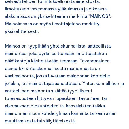
selvästi lehden toimituksellisesta aineistosta.
Ilmoituksen vasemmassa yläkulmassa ja oikeassa
alakulmassa on yksiselitteinen merkintä ”MAINOS”.
Mainoksessa on myös ilmoittajataho merkitty
yksiselitteisesti.
Mainos on tyypiltään yhteiskunnallista, aatteellista
mainontaa, joka pyrkii esittämään ilmoittajatahon
näkökantoja käsiteltävään teemaan. Tavanomainen
esimerkki yhteiskunnallisesta mainonnasta on
vaalimainonta, jossa luvataan mainonnan kohteelle
jotakin, jos mainostajaa äänestetään. Yhteiskunnallinen ja
aatteellinen mainonta sisältää tyypillisesti
tulevaisuuteen liittyvän lupauksen, tavoitteen tai
aikomuksen olosuhteiden tai kansalaisten taikka
mainonnan muun kohderyhmän kannalta tärkeän asian
muuttamisesta tai säilyttämisestä.