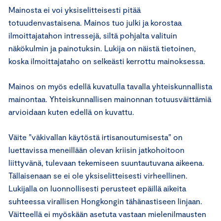
Mainosta ei voi yksiselitteisesti pitää
totuudenvastaisena. Mainos tuo julki ja korostaa
ilmoittajatahon intressejä, siltä pohjalta valituin
näkökulmin ja painotuksin. Lukija on näistä tietoinen,
koska ilmoittajataho on selkeästi kerrottu mainoksessa.
Mainos on myös edellä kuvatulla tavalla yhteiskunnallista
mainontaa. Yhteiskunnallisen mainonnan totuusväittämiä
arvioidaan kuten edellä on kuvattu.
Väite ”väkivallan käytöstä irtisanoutumisesta” on
luettavissa meneillään olevan kriisin jatkohoitoon
liittyvänä, tulevaan tekemiseen suuntautuvana aikeena.
Tällaisenaan se ei ole yksiselitteisesti virheellinen.
Lukijalla on luonnollisesti perusteet epäillä aikeita
suhteessa virallisen Hongkongin tähänastiseen linjaan.
Väitteellä ei myöskään asetuta vastaan mielenilmausten