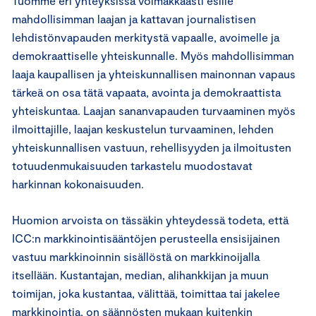
Tuomme eri yhteyksissä voimakkaasti esille
mahdollisimman laajan ja kattavan journalistisen
lehdistönvapauden merkitystä vapaalle, avoimelle ja
demokraattiselle yhteiskunnalle. Myös mahdollisimman
laaja kaupallisen ja yhteiskunnallisen mainonnan vapaus
tärkeä on osa tätä vapaata, avointa ja demokraattista
yhteiskuntaa. Laajan sananvapauden turvaaminen myös
ilmoittajille, laajan keskustelun turvaaminen, lehden
yhteiskunnallisen vastuun, rehellisyyden ja ilmoitusten
totuudenmukaisuuden tarkastelu muodostavat
harkinnan kokonaisuuden.
Huomion arvoista on tässäkin yhteydessä todeta, että
ICC:n markkinointisääntöjen perusteella ensisijainen
vastuu markkinoinnin sisällöstä on markkinoijalla
itsellään. Kustantajan, median, alihankkijan ja muun
toimijan, joka kustantaa, välittää, toimittaa tai jakelee
markkinointia, on säännösten mukaan kuitenkin