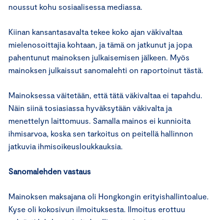
noussut kohu sosiaalisessa mediassa.
Kiinan kansantasavalta tekee koko ajan väkivaltaa
mielenosoittajia kohtaan, ja tämä on jatkunut ja jopa
pahentunut mainoksen julkaisemisen jälkeen. Myös
mainoksen julkaissut sanomalehti on raportoinut tästä.
Mainoksessa väitetään, että tätä väkivaltaa ei tapahdu.
Näin siinä tosiasiassa hyväksytään väkivalta ja
menettelyn laittomuus. Samalla mainos ei kunnioita
ihmisarvoa, koska sen tarkoitus on peitellä hallinnon
jatkuvia ihmisoikeusloukkauksia.
Sanomalehden vastaus
Mainoksen maksajana oli Hongkongin erityishallintoalue.
Kyse oli kokosivun ilmoituksesta. Ilmoitus erottuu