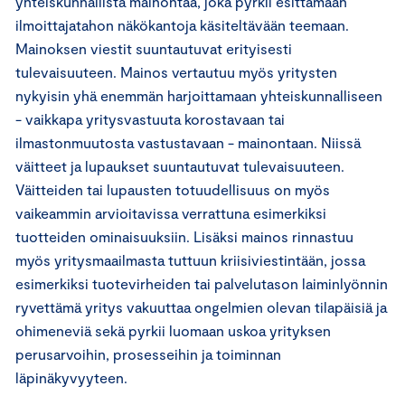
yhteiskunnallista mainontaa, joka pyrkii esittämään
ilmoittajatahon näkökantoja käsiteltävään teemaan.
Mainoksen viestit suuntautuvat erityisesti
tulevaisuuteen. Mainos vertautuu myös yritysten
nykyisin yhä enemmän harjoittamaan yhteiskunnalliseen
- vaikkapa yritysvastuuta korostavaan tai
ilmastonmuutosta vastustavaan - mainontaan. Niissä
väitteet ja lupaukset suuntautuvat tulevaisuuteen.
Väitteiden tai lupausten totuudellisuus on myös
vaikeammin arvioitavissa verrattuna esimerkiksi
tuotteiden ominaisuuksiin. Lisäksi mainos rinnastuu
myös yritysmaailmasta tuttuun kriisiviestintään, jossa
esimerkiksi tuotevirheiden tai palvelutason laiminlyönnin
ryvettämä yritys vakuuttaa ongelmien olevan tilapäisiä ja
ohimeneviä sekä pyrkii luomaan uskoa yrityksen
perusarvoihin, prosesseihin ja toiminnan
läpinäkyvyyteen.