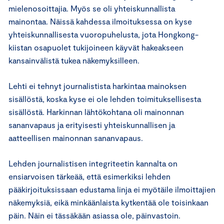
mielenosoittajia. Myös se oli yhteiskunnallista
mainontaa. Näissä kahdessa ilmoituksessa on kyse
yhteiskunnallisesta vuoropuhelusta, jota Hongkong-
kiistan osapuolet tukijoineen käyvät hakeakseen
kansainvälistä tukea näkemyksilleen.
Lehti ei tehnyt journalistista harkintaa mainoksen
sisällöstä, koska kyse ei ole lehden toimituksellisesta
sisällöstä. Harkinnan lähtökohtana oli mainonnan
sananvapaus ja erityisesti yhteiskunnallisen ja
aatteellisen mainonnan sananvapaus.
Lehden journalistisen integriteetin kannalta on
ensiarvoisen tärkeää, että esimerkiksi lehden
pääkirjoituksissaan edustama linja ei myötäile ilmoittajien
näkemyksiä, eikä minkäänlaista kytkentää ole toisinkaan
päin. Näin ei tässäkään asiassa ole, päinvastoin.