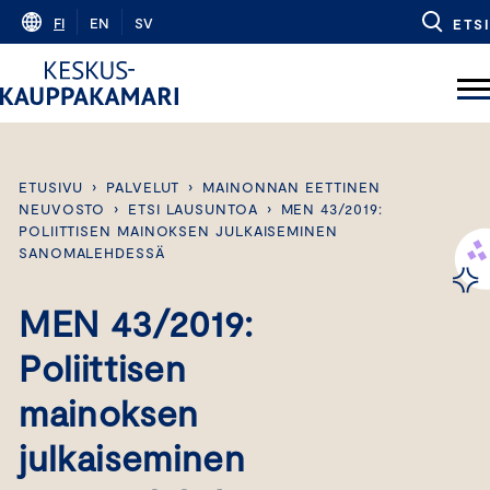
Skip
FI
EN
SV
ETSI
to
content
ETUSIVU
›
PALVELUT
›
MAINONNAN EETTINEN
NEUVOSTO
›
ETSI LAUSUNTOA
›
MEN 43/2019:
POLIITTISEN MAINOKSEN JULKAISEMINEN
SANOMALEHDESSÄ
MEN 43/2019:
Poliittisen
mainoksen
julkaiseminen