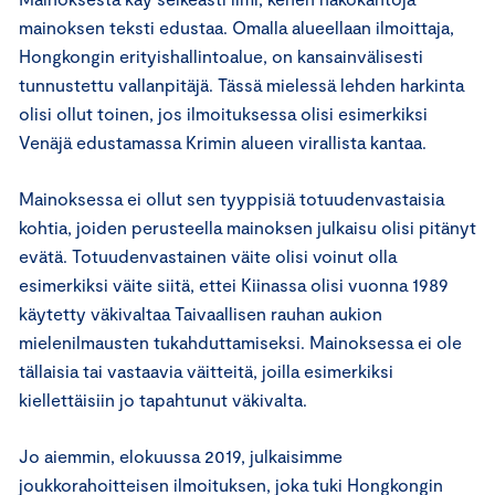
mainoksen teksti edustaa. Omalla alueellaan ilmoittaja,
Hongkongin erityishallintoalue, on kansainvälisesti
tunnustettu vallanpitäjä. Tässä mielessä lehden harkinta
olisi ollut toinen, jos ilmoituksessa olisi esimerkiksi
Venäjä edustamassa Krimin alueen virallista kantaa.
Mainoksessa ei ollut sen tyyppisiä totuudenvastaisia
kohtia, joiden perusteella mainoksen julkaisu olisi pitänyt
evätä. Totuudenvastainen väite olisi voinut olla
esimerkiksi väite siitä, ettei Kiinassa olisi vuonna 1989
käytetty väkivaltaa Taivaallisen rauhan aukion
mielenilmausten tukahduttamiseksi. Mainoksessa ei ole
tällaisia tai vastaavia väitteitä, joilla esimerkiksi
kiellettäisiin jo tapahtunut väkivalta.
Jo aiemmin, elokuussa 2019, julkaisimme
joukkorahoitteisen ilmoituksen, joka tuki Hongkongin