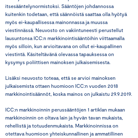
itsesääntelynormistoksi. Sääntöjen johdannossa
kuitenkin todetaan, että säännöistä saattaa olla hyötyä
myös ei-kaupallisessa mainonnassa ja muussa
viestinnässä. Neuvosto on vakiintuneesti perustellut
lausuntonsa ICC:n markkinointisääntöihin viittaamalla
myös silloin, kun arvioitavana on ollut ei-kaupallinen
viestintä. Käsiteltävänä olevassa tapauksessa on
kysymys poliittisen mainoksen julkaisemisesta.
Lisäksi neuvosto toteaa, että se arvioi mainoksen
julkaisemista ottaen huomioon ICC:n vuoden 2018
markkinointisäännöt, koska mainos on julkaistu 29.9.2019.
ICC:n markkinoinnin perussääntöjen 1 artiklan mukaan
markkinoinnin on oltava lain ja hyvän tavan mukaista,
rehellistä ja totuudenmukaista. Markkinoinnissa on
otettava huomioon yhteiskunnallinen ja ammatillinen