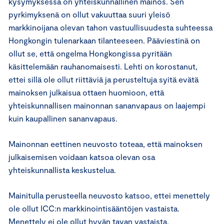
kysymyksessä on yhteiskunnallinen mainos. Sen
pyrkimyksenä on ollut vakuuttaa suuri yleisö
markkinoijana olevan tahon vastuullisuudesta suhteessa
Hongkongin tulenarkaan tilanteeseen. Pääviestinä on
ollut se, että ongelma Hongkongissa pyritään
käsittelemään rauhanomaisesti. Lehti on korostanut,
ettei sillä ole ollut riittäviä ja perusteltuja syitä evätä
mainoksen julkaisua ottaen huomioon, että
yhteiskunnallisen mainonnan sananvapaus on laajempi
kuin kaupallinen sananvapaus.
Mainonnan eettinen neuvosto toteaa, että mainoksen
julkaisemisen voidaan katsoa olevan osa
yhteiskunnallista keskustelua.
Mainitulla perusteella neuvosto katsoo, ettei menettely
ole ollut ICC:n markkinointisääntöjen vastaista.
Menettely ei ole ollut hyvän tavan vastaista.