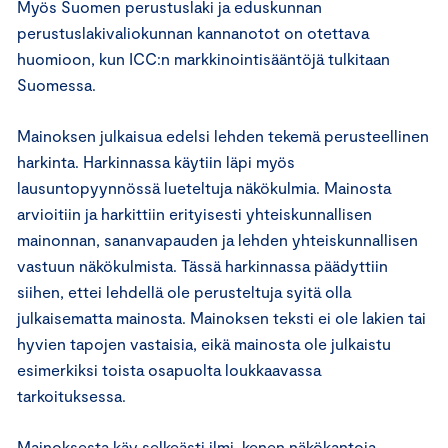
Myös Suomen perustuslaki ja eduskunnan
perustuslakivaliokunnan kannanotot on otettava
huomioon, kun ICC:n markkinointisääntöjä tulkitaan
Suomessa.
Mainoksen julkaisua edelsi lehden tekemä perusteellinen
harkinta. Harkinnassa käytiin läpi myös
lausuntopyynnössä lueteltuja näkökulmia. Mainosta
arvioitiin ja harkittiin erityisesti yhteiskunnallisen
mainonnan, sananvapauden ja lehden yhteiskunnallisen
vastuun näkökulmista. Tässä harkinnassa päädyttiin
siihen, ettei lehdellä ole perusteltuja syitä olla
julkaisematta mainosta. Mainoksen teksti ei ole lakien tai
hyvien tapojen vastaisia, eikä mainosta ole julkaistu
esimerkiksi toista osapuolta loukkaavassa
tarkoituksessa.
Mainoksesta käy selkeästi ilmi, kenen näkökantoja