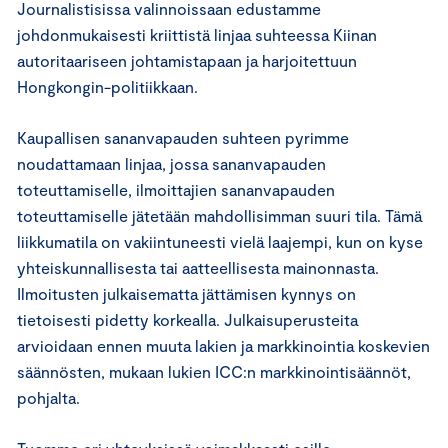
Journalistisissa valinnoissaan edustamme
johdonmukaisesti kriittistä linjaa suhteessa Kiinan
autoritaariseen johtamistapaan ja harjoitettuun
Hongkongin-politiikkaan.
Kaupallisen sananvapauden suhteen pyrimme
noudattamaan linjaa, jossa sananvapauden
toteuttamiselle, ilmoittajien sananvapauden
toteuttamiselle jätetään mahdollisimman suuri tila. Tämä
liikkumatila on vakiintuneesti vielä laajempi, kun on kyse
yhteiskunnallisesta tai aatteellisesta mainonnasta.
Ilmoitusten julkaisematta jättämisen kynnys on
tietoisesti pidetty korkealla. Julkaisuperusteita
arvioidaan ennen muuta lakien ja markkinointia koskevien
säännösten, mukaan lukien ICC:n markkinointisäännöt,
pohjalta.