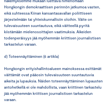
näkemyksemme mukaan luettava nimenomaan
Hongkongin demokraattisen perinnön jatkumoa vasten,
eikä suhteessa Kiinan kansantasavallan poliittiseen
järjestelmään tai yhteiskunnallisiin oloihin. Väite on
tulevaisuuteen suuntautuva, eikä väitteellä pyritä
kiistämään mielenosoittajien vaatimuksia. Aikeiden
todenperäisyys jää myöhemmän kriittisen journalistisen
tarkastelun varaan.
d) Toteennäyttäminen (6 artikla)
Hongkongin erityishallintoalueen mainoksessa esittämät
väittämät ovat pääosin tulevaisuuteen suuntautuvia
aikeita ja lupauksia. Näiden toteennäyttäminen lupausten
antohetkellä ei ole mahdollista, vaan kriittinen tarkastelu
jää myöhemmän kriittisen journalistisen tarkastelun
varaan.