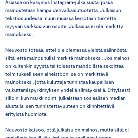
Asiassa on kysymys Instagram-julkaisusta, jossa
mainostetaan hampaidenvalkaisutuotetta. Julkaisun
tekstiosuudessa muun muassa kerrotaan tuotetta
myyvän verkkosivun osoite. Julkaisua ei ole merkitty
mainokseksi.
Neuvosto toteaa, ettei ole olemassa yleistä säännöstä
siitä, että mainos tulisi merkitä mainokseksi. Jos mainos
on kuitenkin syystä tai toisesta mahdollista sekoittaa
toimitukselliseen aineistoon, se on merkittävä
mainokseksi, jotta kuluttaja tunnistaa kaupallisen
vaikuttamispyrkimyksen yhdellä silmäyksellä. Erityisesti
silloin, kun markkinointi julkaistaan sosiaalisen median
alustalla, sen tunnistettavuuteen on kiinnitettävä
erityistä huomiota.
Neuvosto katsoo, että julkaisu on mainos, mutta siitä ei
ensisilmäyksellä käy ilmi sen kaupallinen luonne.