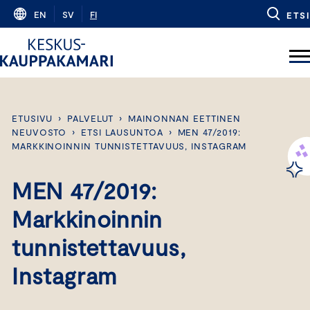
Skip
EN
SV
FI
ETSI
to
content
ETUSIVU
›
PALVELUT
›
MAINONNAN EETTINEN
NEUVOSTO
›
ETSI LAUSUNTOA
›
MEN 47/2019:
MARKKINOINNIN TUNNISTETTAVUUS, INSTAGRAM
MEN 47/2019:
Markkinoinnin
tunnistettavuus,
Instagram