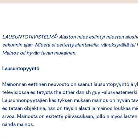
LAUSUNTOTIIVISTELMÄ: Alaston mies esiintyi miesten alus
sekunnin ajan. Miestä ei esitetty alentavalla, väheksyvällä tai h
Mainos oli hyvän tavan mukainen.
Lausuntopyyntö
Mainonnan eettinen neuvosto on saanut lausuntopyyntöjä yks
televisiossa esitetystä the other danish guy -alusvaatemerk
Lausunnonpyytäjien käsityksen mukaan mainos on hyvän tav
esitetään objektina, hän on täysin alasti ja mainos loukkaa m
arvoa. Mainosta on esitetty päiväsaikaan, jolloin myös lasten
nähdä mainos.