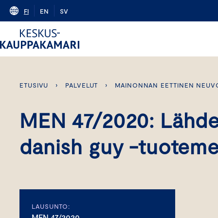
Skip
FI
EN
SV
to
content
ETUSIVU
›
PALVELUT
›
MAINONNAN EETTINEN NEUV
MEN 47/2020: Lähde
danish guy -tuoteme
LAUSUNTO:
MEN 47/2020