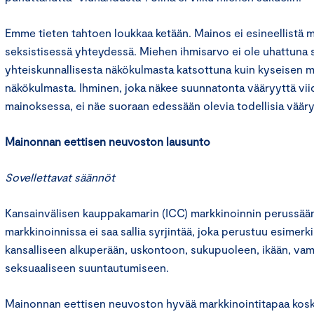
Emme tieten tahtoen loukkaa ketään. Mainos ei esineellistä mi
seksistisessä yhteydessä. Miehen ihmisarvo ei ole uhattuna
yhteiskunnallisesta näkökulmasta katsottuna kuin kyseisen m
näkökulmasta. Ihminen, joka näkee suunnatonta vääryyttä vii
mainoksessa, ei näe suoraan edessään olevia todellisia vääry
Mainonnan eettisen neuvoston lausunto
Sovellettavat säännöt
Kansainvälisen kauppakamarin (ICC) markkinoinnin perussään
markkinoinnissa ei saa sallia syrjintää, joka perustuu esimerki
kansalliseen alkuperään, uskontoon, sukupuoleen, ikään, va
seksuaaliseen suuntautumiseen.
Mainonnan eettisen neuvoston hyvää markkinointitapaa kosk