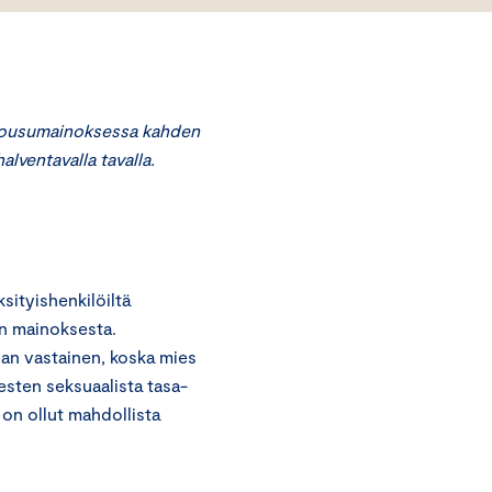
housumainoksessa kahden
alventavalla tavalla.
ityishenkilöiltä
in mainoksesta.
an vastainen, koska mies
iesten seksuaalista tasa-
 on ollut mahdollista