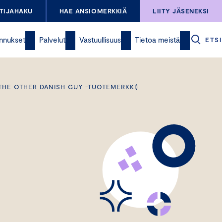
TIJAHAKU
HAE ANSIOMERKKIÄ
LIITY JÄSENEKSI
nnukset
Palvelut
Vastuullisuus
Tietoa meistä
ETSI
(THE OTHER DANISH GUY -TUOTEMERKKI)