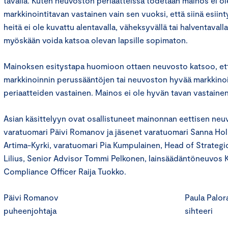
tavalla. Kuten neuvoston periaatteissa todetaan mainos ei o
markkinointitavan vastainen vain sen vuoksi, että siinä esiint
heitä ei ole kuvattu alentavalla, väheksyvällä tai halventavall
myöskään voida katsoa olevan lapsille sopimaton.
Mainoksen esitystapa huomioon ottaen neuvosto katsoo, ett
markkinoinnin perussääntöjen tai neuvoston hyvää markkino
periaatteiden vastainen. Mainos ei ole hyvän tavan vastainen
Asian käsittelyyn ovat osallistuneet mainonnan eettisen ne
varatuomari Päivi Romanov ja jäsenet varatuomari Sanna Holke
Artima-Kyrki, varatuomari Pia Kumpulainen, Head of Strategi
Lilius, Senior Advisor Tommi Pelkonen, lainsäädäntöneuvos 
Compliance Officer Raija Tuokko.
Päivi Romanov Paula Paloran
puheenjohtaja sihteeri