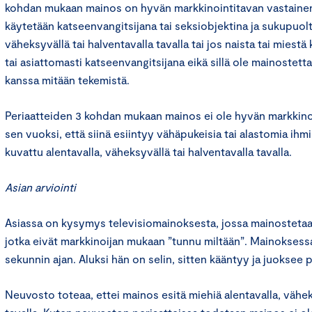
kohdan mukaan mainos on hyvän markkinointitavan vastainen, 
käytetään katseenvangitsijana tai seksiobjektina ja sukupuolt
väheksyvällä tai halventavalla tavalla tai jos naista tai miest
tai asiattomasti katseenvangitsijana eikä sillä ole mainostett
kanssa mitään tekemistä.
Periaatteiden 3 kohdan mukaan mainos ei ole hyvän markkino
sen vuoksi, että siinä esiintyy vähäpukeisia tai alastomia ihmis
kuvattu alentavalla, väheksyvällä tai halventavalla tavalla.
Asian arviointi
Asiassa on kysymys televisiomainoksesta, jossa mainostetaa
jotka eivät markkinoijan mukaan ”tunnu miltään”. Mainokses
sekunnin ajan. Aluksi hän on selin, sitten kääntyy ja juoksee p
Neuvosto toteaa, ettei mainos esitä miehiä alentavalla, vähek