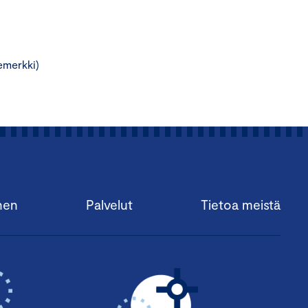
emerkki)
nen
Palvelut
Tietoa meistä