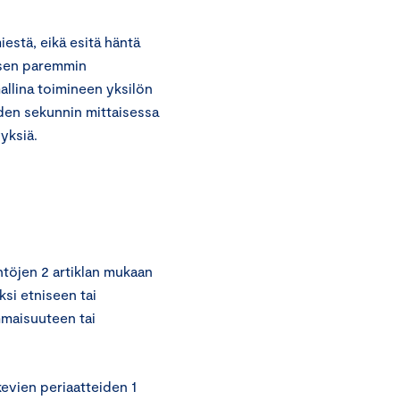
estä, eikä esitä häntä
 sen paremmin
allina toimineen yksilön
den sekunnin mittaisessa
yksiä.
töjen 2 artiklan mukaan
ksi etniseen tai
mmaisuuteen tai
evien periaatteiden 1