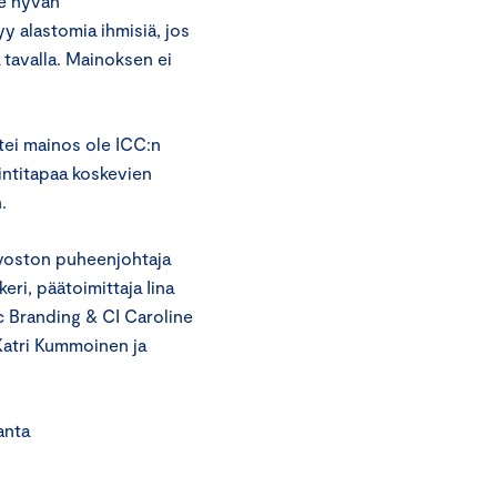
le hyvän
yy alastomia ihmisiä, jos
a tavalla. Mainoksen ei
ei mainos ole ICC:n
intitapaa koskevien
.
uvoston puheenjohtaja
ri, päätoimittaja Iina
c Branding & CI Caroline
Katri Kummoinen ja
ta