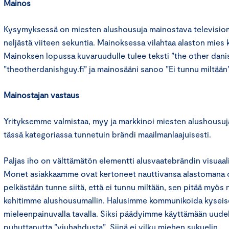
Mainos
Kysymyksessä on miesten alushousuja mainostava televisio
neljästä viiteen sekuntia. Mainoksessa vilahtaa alaston mies
Mainoksen lopussa kuvaruudulle tulee teksti ”the other dani
”theotherdanishguy.fi” ja mainosääni sanoo ”Ei tunnu miltään”
Mainostajan vastaus
Yrityksemme valmistaa, myy ja markkinoi miesten alushousuj
tässä kategoriassa tunnetuin brändi maailmanlaajuisesti.
Paljas iho on välttämätön elementti alusvaatebrändin visuaal
Monet asiakkaamme ovat kertoneet nauttivansa alastomana ole
pelkästään tunne siitä, että ei tunnu miltään, sen pitää myös n
kehitimme alushousumallin. Halusimme kommunikoida kysei
mieleenpainuvalla tavalla. Siksi päädyimme käyttämään uude
puhuttanutta ”viuhahdusta”. Siinä ei vilku miehen sukuelin.