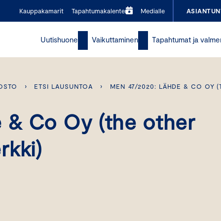
Kauppakamarit
Tapahtumakalenteri
Medialle
ASIANTUN
Uutishuone
Vaikuttaminen
Tapahtumat ja valme
OSTO
›
ETSI LAUSUNTOA
›
MEN 47/2020: LÄHDE & CO OY 
 & Co Oy (the other
rkki)