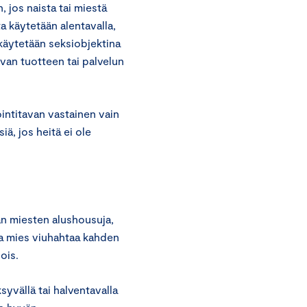
jos naista tai miestä
a käytetään alentavalla,
ä käytetään seksiobjektina
avan tuotteen tai palvelun
intitavan vastainen vain
iä, jos heitä ei ole
n miesten alushousuja,
sa mies viuhahtaa kahden
ois.
syvällä tai halventavalla